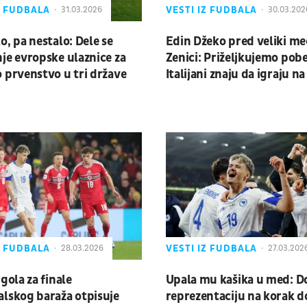
Z FUDBALA
VESTI IZ FUDBALA
31.03.2026
30.03.202
o, pa nestalo: Dele se
Edin Džeko pred veliki me
je evropske ulaznice za
Zenici: Priželjkujemo pob
 prvenstvo u tri države
Italijani znaju da igraju n
terenima
Z FUDBALA
VESTI IZ FUDBALA
28.03.2026
27.03.202
 gola za finale
Upala mu kašika u med: D
lskog baraža otpisuje
reprezentaciju na korak do