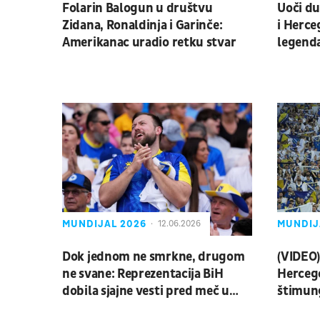
Folarin Balogun u društvu
Uoči du
Zidana, Ronaldinja i Garinče:
i Herce
Amerikanac uradio retku stvar
legend
golman
MUNDIJAL 2026
MUNDIJ
12.06.2026
Dok jednom ne smrkne, drugom
(VIDEO)
ne svane: Reprezentacija BiH
Hercego
dobila sjajne vesti pred meč u
štimun
Torontu
Panam