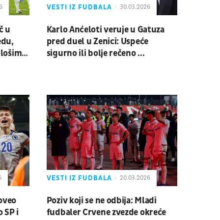
VESTI IZ FUDBALA
6
30.03.2026
č u
Karlo Anćeloti veruje u Gatuza
edu,
pred duel u Zenici: Uspeće
a lošim
sigurno ili bolje rečeno ...
VESTI IZ FUDBALA
6
20.03.2026
oveo
Poziv koji se ne odbija: Mladi
 SP i
fudbaler Crvene zvezde okreće