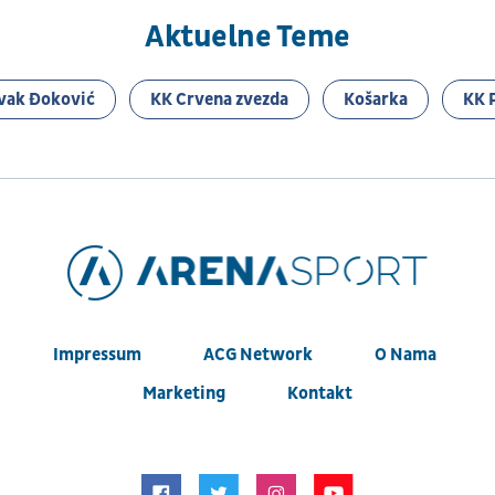
Aktuelne Teme
vak Đoković
KK Crvena zvezda
Košarka
KK 
Impressum
ACG Network
O Nama
Marketing
Kontakt