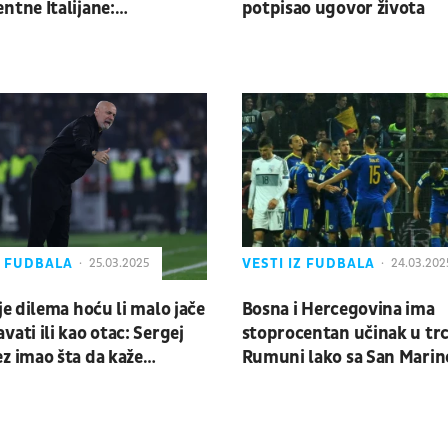
ntne Italijane:
potpisao ugovor života
ćemo u brutalnoj
i!
Z FUDBALA
VESTI IZ FUDBALA
25.03.2025
24.03.202
 je dilema hoću li malo jače
Bosna i Hercegovina ima
vati ili kao otac: Sergej
stoprocentan učinak u trci
z imao šta da kaže
Rumuni lako sa San Mari
rima BiH na pauzi