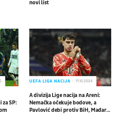
novi list
UEFA LIGA NACIJA
5
11.10.2024
A divizija Lige nacija na Areni:
 za SP:
Nemačka očekuje bodove, a
nom
Pavlović debi protiv BiH, Mađari
vrebaju Holandiju