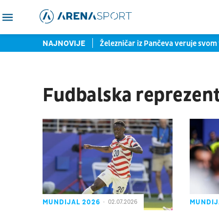
eta", malo generalna proba
NAJNOVIJE
Železničar iz Pančeva veruje svom 
Fudbalska reprezent
MUNDIJAL 2026
MUNDIJ
02.07.2026