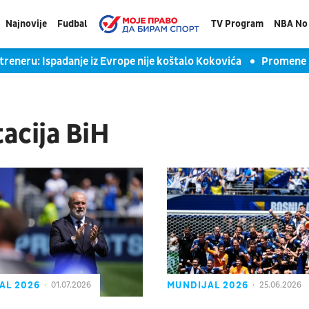
Najnovije
Fudbal
TV Program
NBA No 
treneru: Ispadanje iz Evrope nije koštalo Kokovića
Promene u
acija BiH
AL 2026
MUNDIJAL 2026
01.07.2026
25.06.2026