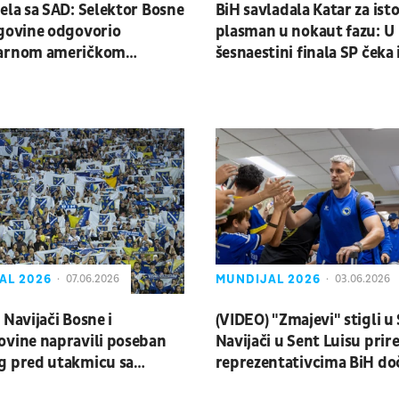
ela sa SAD: Selektor Bosne
BiH savladala Katar za isto
govine odgovorio
plasman u nokaut fazu: U
arnom američkom
šesnaestini finala SP čeka 
u na provokaciju
pakao
AL 2026
MUNDIJAL 2026
07.06.2026
03.06.2026
 Navijači Bosne i
(VIDEO) "Zmajevi" stigli u
vine napravili poseban
Navijači u Sent Luisu prire
g pred utakmicu sa
reprezentativcima BiH do
om
pamćenje