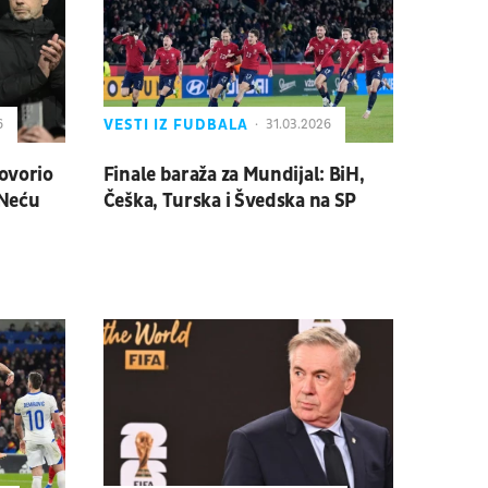
VESTI IZ FUDBALA
6
31.03.2026
govorio
Finale baraža za Mundijal: BiH,
 Neću
Češka, Turska i Švedska na SP