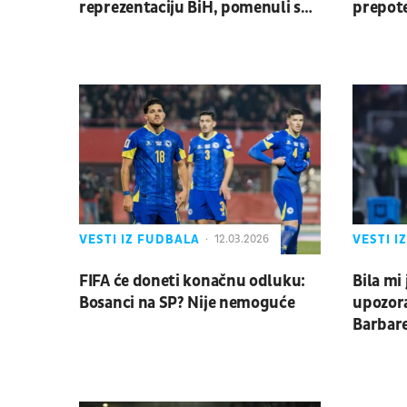
reprezentaciju BiH, pomenuli su i
prepote
Srbiju
Pobedi
utakmic
VESTI IZ FUDBALA
VESTI I
12.03.2026
FIFA će doneti konačnu odluku:
Bila mi
Bosanci na SP? Nije nemoguće
upozora
Barbare
fudbale