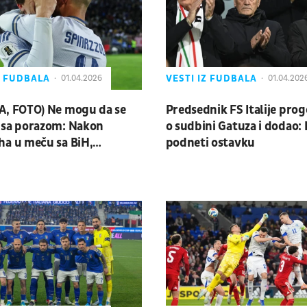
Z FUDBALA
VESTI IZ FUDBALA
01.04.2026
01.04.202
A, FOTO) Ne mogu da se
Predsednik FS Italije pro
 sa porazom: Nakon
o sudbini Gatuza i dodao:
a u meču sa BiH,
podneti ostavku
ski mediji udarili na sudije