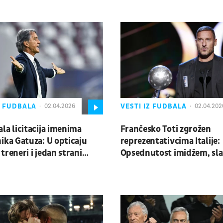
Z FUDBALA
VESTI IZ FUDBALA
02.04.2026
02.04.202
la licitacija imenima
Frančesko Toti zgrožen
ika Gatuza: U opticaju
reprezentativcima Italije:
treneri i jedan strani
Opsednutost imidžem, sl
ac
tetovažama...