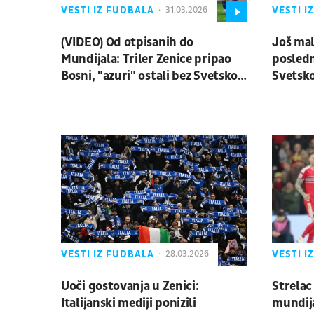
VESTI IZ FUDBALA
VESTI I
31.03.2026
(VIDEO) Od otpisanih do
Još mal
Mundijala: Triler Zenice pripao
posledn
Bosni, "azuri" ostali bez Svetskog
Svetsko
prvenstva posle penala!
VESTI IZ FUDBALA
VESTI I
28.03.2026
Uoči gostovanja u Zenici:
Strelac
Italijanski mediji ponizili
mundija