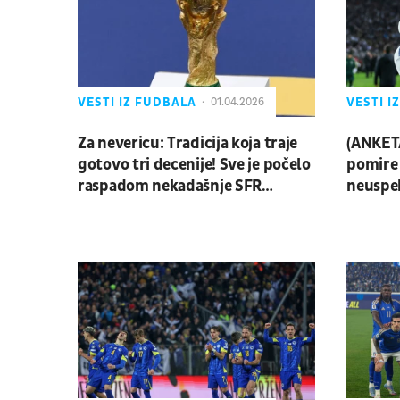
VESTI IZ FUDBALA
VESTI I
01.04.2026
Za nevericu: Tradicija koja traje
(ANKET
gotovo tri decenije! Sve je počelo
pomire
raspadom nekadašnje SFR
neuspeh
Jugoslavije
italijan