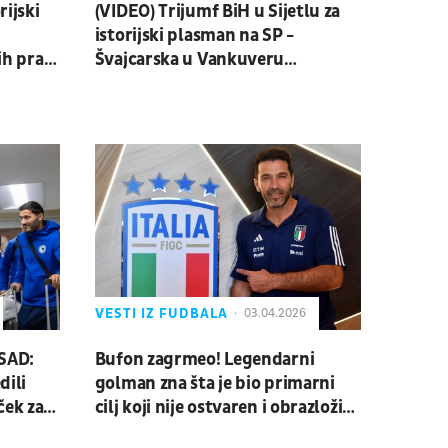
rijski
(VIDEO) Trijumf BiH u Sijetlu za
istorijski plasman na SP -
ih pravi
Švajcarska u Vankuveru
zacementirala lidersku poziciju
VESTI IZ FUDBALA
03.04.2026
 SAD:
Bufon zagrmeo! Legendarni
dili
golman zna šta je bio primarni
ček za
cilj koji nije ostvaren i obrazložio
korake koji su usledili