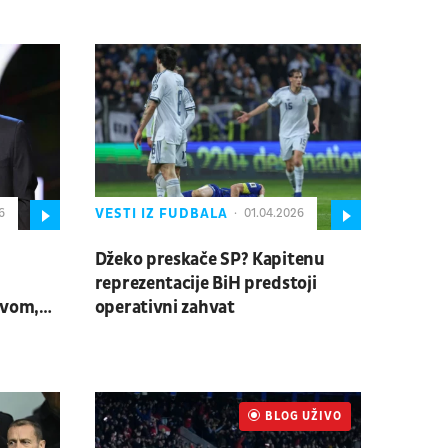
VESTI IZ FUDBALA
6
01.04.2026
Džeko preskače SP? Kapitenu
reprezentacije BiH predstoji
avom,
operativni zahvat
BLOG UŽIVO
UŽIVO