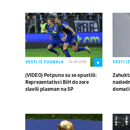
VESTI IZ FUDBALA
VESTI I
02.04.2026
(VIDEO) Potpuno su se opustili:
Zahukta
Reprezentativci BiH do zore
nasledn
slavili plasman na SP
domaći 
kapital