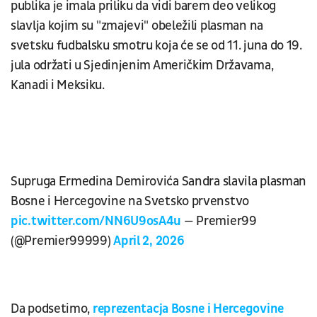
publika je imala priliku da vidi barem deo velikog
slavlja kojim su "zmajevi" obeležili plasman na
svetsku fudbalsku smotru koja će se od 11. juna do 19.
jula održati u Sjedinjenim Američkim Državama,
Kanadi i Meksiku.
Supruga Ermedina Demirovića Sandra slavila plasman
Bosne i Hercegovine na Svetsko prvenstvo
pic.twitter.com/NN6U9osA4u
— Premier99
(@Premier99999)
April 2, 2026
Da podsetimo,
reprezentacja Bosne i Hercegovine