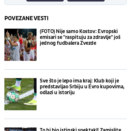
POVEZANE VESTI
(FOTO) Nije samo Kostov: Evropski
emisari se "raspituju za zdravlje" još
jednog fudbalera Zvezde
Sve što je lepo ima kraj: Klub koji je
predstavljao Srbiju u Evro kupovima,
odlazi u istoriju
To bi bio istinski spektakl! Zamislite