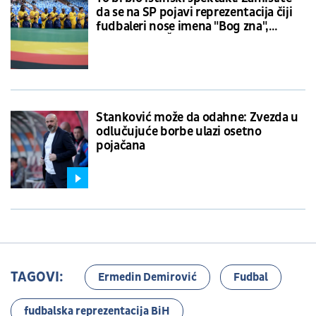
da se na SP pojavi reprezentacija čiji
fudbaleri nose imena "Bog zna",
"Tinejdžer", "Čudesan", "Božanski"...
Stanković može da odahne: Zvezda u
odlučujuće borbe ulazi osetno
pojačana
TAGOVI:
Ermedin Demirović
Fudbal
fudbalska reprezentacija BiH