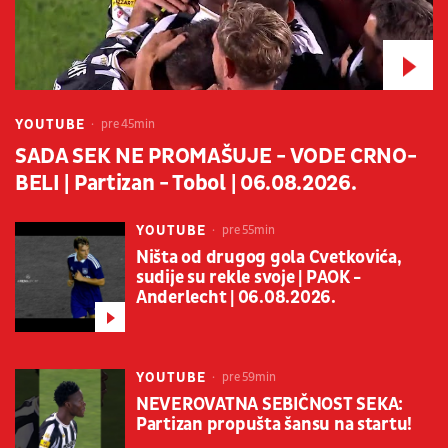
YOUTUBE
pre 45min
SADA SEK NE PROMAŠUJE - VODE CRNO-
BELI | Partizan - Tobol | 06.08.2026.
YOUTUBE
pre 55min
Ništa od drugog gola Cvetkovića,
sudije su rekle svoje | PAOK -
Anderlecht | 06.08.2026.
YOUTUBE
pre 59min
NEVEROVATNA SEBIČNOST SEKA:
Partizan propušta šansu na startu!