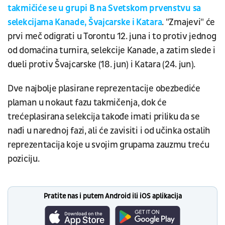
takmičiće se u grupi B na Svetskom prvenstvu sa
selekcijama Kanade, Švajcarske i Katara
. "Zmajevi" će
prvi meč odigrati u Torontu 12. juna i to protiv jednog
od domaćina turnira, selekcije Kanade, a zatim slede i
dueli protiv Švajcarske (18. jun) i Katara (24. jun).
Dve najbolje plasirane reprezentacije obezbediće
plaman u nokaut fazu takmičenja, dok će
trećeplasirana selekcija takođe imati priliku da se
nađi u narednoj fazi, ali će zavisiti i od učinka ostalih
reprezentacija koje u svojim grupama zauzmu treću
poziciju.
Pratite nas i putem Android ili iOS aplikacija