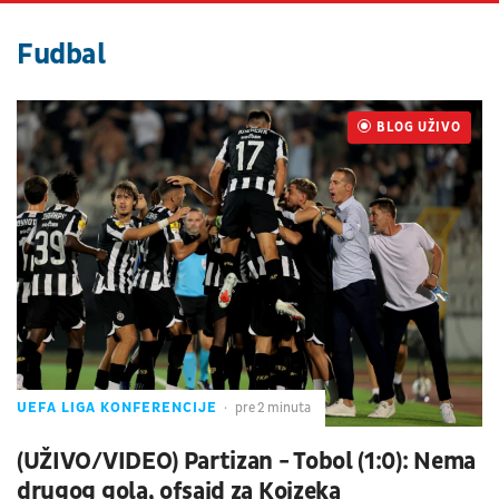
Fudbal
BLOG UŽIVO
UŽIVO
UEFA LIGA KONFERENCIJE
pre 2 minuta
(UŽIVO/VIDEO) Partizan - Tobol (1:0): Nema
drugog gola, ofsajd za Kojzeka