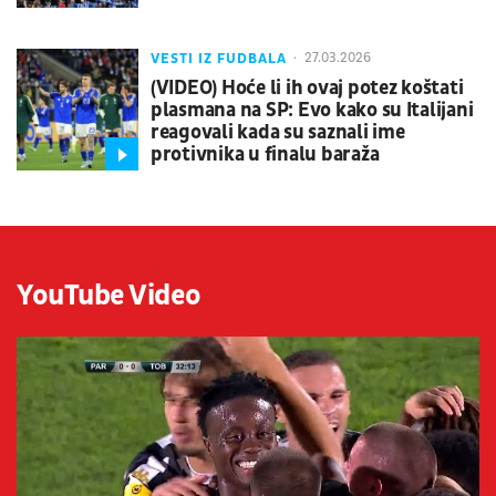
VESTI IZ FUDBALA
27.03.2026
(VIDEO) Hoće li ih ovaj potez koštati
plasmana na SP: Evo kako su Italijani
reagovali kada su saznali ime
protivnika u finalu baraža
YouTube Video