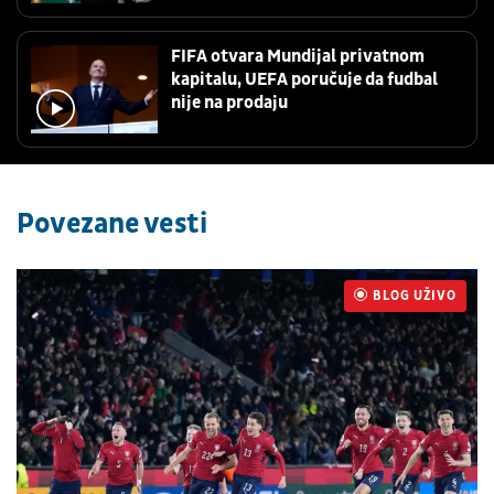
FIFA otvara Mundijal privatnom
kapitalu, UEFA poručuje da fudbal
nije na prodaju
Povezane vesti
BLOG UŽIVO
UŽIVO