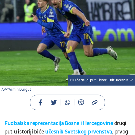
BiH će drugi put u istoriji biti učesnik SP
AP/*Armin Durgut
Fudbalska reprezentacija Bosne i Hercegovine
drugi
put u istoriji biće
učesnik Svetskog prvenstva
, prvog