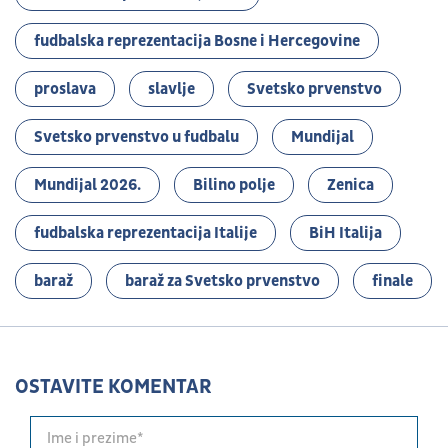
fudbalska reprezentacija Bosne i Hercegovine
proslava
slavlje
Svetsko prvenstvo
Svetsko prvenstvo u fudbalu
Mundijal
Mundijal 2026.
Bilino polje
Zenica
fudbalska reprezentacija Italije
BiH Italija
baraž
baraž za Svetsko prvenstvo
finale
OSTAVITE KOMENTAR