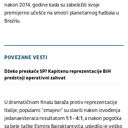
nakon 2014. godine kada su zabeležili svoje
premijerno učešće na smotri planetarnog fudbala u
Brazilu.
POVEZANE VESTI
Džeko preskače SP? Kapitenu reprezentacije BiH
predstoji operativni zahvat
U dramatičnom finalu baraža protiv reprezentacije
Italije, popularni "zmajevi" su slavili nakon izvođenja
jedanaesteraca rezultatom
1:1 - 4:1
, a nakon pogotka
sa bele tačke Esmira Bajraktarevića, usledilo je veliko