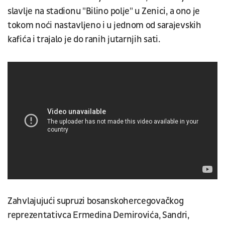
slavlje na stadionu "Bilino polje" u Zenici, a ono je
tokom noći nastavljeno i u jednom od sarajevskih
kafića i trajalo je do ranih jutarnjih sati.
Zahvlajujući supruzi bosanskohercegovačkog
reprezentativca Ermedina Demirovića, Sandri,