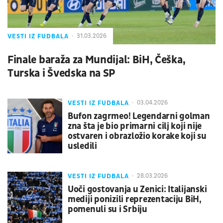
VESTI IZ FUDBALA
31.03.2026
Finale baraža za Mundijal: BiH, Češka,
Turska i Švedska na SP
VESTI IZ FUDBALA
03.04.2026
Bufon zagrmeo! Legendarni golman
zna šta je bio primarni cilj koji nije
ostvaren i obrazložio korake koji su
usledili
VESTI IZ FUDBALA
28.03.2026
Uoči gostovanja u Zenici: Italijanski
mediji ponizili reprezentaciju BiH,
pomenuli su i Srbiju