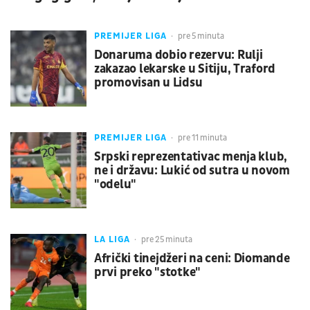
PREMIJER LIGA
pre 5 minuta
Donaruma dobio rezervu: Rulji
zakazao lekarske u Sitiju, Traford
promovisan u Lidsu
PREMIJER LIGA
pre 11 minuta
Srpski reprezentativac menja klub,
ne i državu: Lukić od sutra u novom
"odelu"
LA LIGA
pre 25 minuta
Afrički tinejdžeri na ceni: Diomande
prvi preko "stotke"