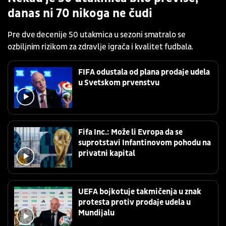
danas ni 70 nikoga ne čudi
Pre dve decenije 50 utakmica u sezoni smatralo se
ozbiljnim rizikom za zdravlje igrača i kvalitet fudbala.
FIFA odustala od plana prodaje udela
u Svetskom prvenstvu
Fifa Inc.: Može li Evropa da se
suprotstavi Infantinovom pohodu na
privatni kapital
UEFA bojkotuje takmičenja u znak
protesta protiv prodaje udela u
Mundijalu