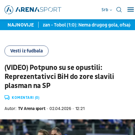
Srb
/VIDEO) Partizan - Tobol (1:0): Nema drugog gola, ofsajd za Ko
NAJNOVIJE
Vesti iz fudbala
(VIDEO) Potpuno su se opustili:
Reprezentativci BiH do zore slavili
plasman na SP
KOMENTARI (0)
Autor:
TV Arena sport
02.04.2026
12:21