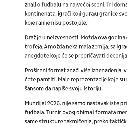
znali o fudbalu na najvećoj sceni. Tri dom
kontinenata, igrači koji guraju granice sv
koje ranije nisu postojale.
Draž je u neizvesnosti. Možda ova godina 
trofeja. A možda neka mala zemlja, sa igra
anegdote koje će se prepričavati decenij
Prošireni format znači više iznenađenja, v
ćete pamtiti. Male reprezentacije koje su
šansom da napiše svoju istoriju.
Mundijal 2026. nije samo nastavak iste pr
fudbala. Turnir ovog obima i formata men
same strukture takmičenja, preko taktičkih