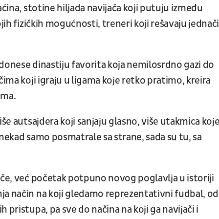
aćina, stotine hiljada navijača koji putuju između
ojih fizičkih mogućnosti, treneri koji rešavaju jednač
donese dinastiju favorita koja nemilosrdno gazi do
čima koji igraju u ligama koje retko pratimo, kreira
ama.
iše autsajdera koji sanjaju glasno, više utakmica koj
 nekad samo posmatrale sa strane, sada su tu, sa
iče, već početak potpuno novog poglavlja u istoriji
ja način na koji gledamo reprezentativni fudbal, od
 pristupa, pa sve do načina na koji ga navijači i