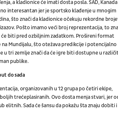
nja, a kladionice će imati dosta posla. SAD, Kanada 
no interesantan jer je sportsko klađenje u mnogim
ina, što znači da kladionice očekuju rekordne broje
izazov. Pošto imamo veći broj reprezentacija, to zna
eri će biti pred ozbiljnim zadatkom. Prošireni format
le na Mundijalu, što otežava predikcije i potencijalno
 u tri zemlje znači da će igre biti dostupne u različi
man publike.
 put do sada
ntacija, organizovanih u 12 grupa po četiri ekipe,
oljih trećeplasiranih. Ovo dosta menja stvari, jer o
ub elitnih. Sada će šansu da pokažu šta znaju dobiti i