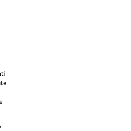
Fudbal
PRIJATELJSKE UTAKMICE
ati
ite
e
o