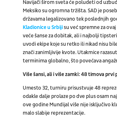
Navijači širom sveta će poludeti od uzbuđe
Meksiko su ogromna tržišta. SAD je poseb
državama legalizovano tek poslednjih god
Kladionice u Srbiji
su već spremne za ovaj 
veće šanse za dobitak, ali i najbolji tipst
uvodi ekipe koje su retko ili nikad nisu bi
znači zanimljivije kvote. Utakmice razasute
terminima globalno, što povećava angaž
Više šansi, ali i više zamki: 48 timova prvi
Umesto 32, turniru prisustvuje 48 repreze
odakle dalje prolaze po dve plus osam najb
ove godine Mundijal više nije isključivo kl
malo slabije reprezentacije.