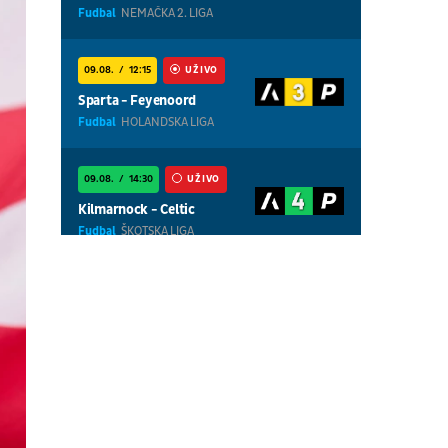
Fudbal
NEMAČKA 2. LIGA
09.08.
12:15
UŽIVO
Sparta - Feyenoord
Fudbal
HOLANDSKA LIGA
09.08.
14:30
UŽIVO
Kilmarnock - Celtic
Fudbal
ŠKOTSKA LIGA
09.08.
13:30
UŽIVO
Cottbus - Hannover
Fudbal
NEMAČKA 2. LIGA
09.08.
18:30
UŽIVO
Centralni teren, dan 8,