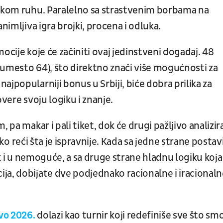
lskom ruhu. Paralelno sa strastvenim borbama na
nimljiva igra brojki, procena i odluka.
ocije koje će začiniti ovaj jedinstveni događaj. 48
 umesto 64), što direktno znači više mogućnosti za
ajpopularniji bonus u Srbiji, biće dobra prilika za
rovere svoju logiku i znanje.
 pa makar i pali tiket, dok će drugi pažljivo analizir
eško reći šta je ispravnije. Kada sa jedne strane postav
čak i u nemoguće, a sa druge strane hladnu logiku koja
ja, dobijate dve podjednako racionalne i iracionaln
vo 2026.
dolazi kao turnir koji redefiniše sve što sm