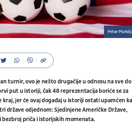
Pehar Mundij
an turnir, ovo je nešto drugačije u odnosu na sve do
prvi put u istoriji, čak 48 reprezentacija boriće se za
e kraj, jer će ovaj događaj u istoriji ostati upamćen k
tri države odjednom: Sjedinjene Američke Države,
i bezbroj priča i istorijskih momenata.