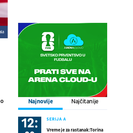
prepodnevna sesija
Tenis
ATP 1000 - Montreal
09.08.
13:30
UŽIVO
ala
Nurnbeg - Dresden
Fudbal
NEMAČKA 2. LIGA
09.08.
16:00
UŽIVO
Zenit - Rodina
Fudbal
RUSKA LIGA
09.08.
19:35
UŽIVO
Toronto Blue Jays - Philadelphia
ao
Najnovije
Najčitanije
Phillies
Bejzbol
Major League Baseball
12:
SERIJA A
09.08.
19:30
UŽIVO
Vreme je za rastanak:Torina