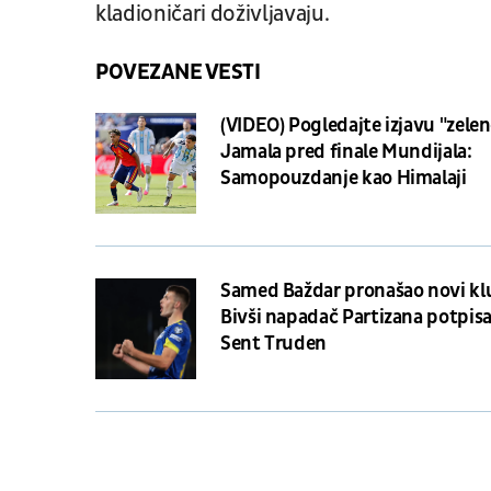
kladioničari doživljavaju.
POVEZANE VESTI
(VIDEO) Pogledajte izjavu "zele
Jamala pred finale Mundijala:
Samopouzdanje kao Himalaji
Samed Baždar pronašao novi kl
Bivši napadač Partizana potpisa
Sent Truden