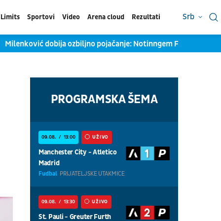
Srb
Limits
Sportovi
Video
Arena cloud
Rezultati
Milenković dobija ozbiljno pojačanje: Notinngem Forest želi 
PROGRAMSKA ŠEMA
09.08.
13:00
UŽIVO
Manchester City - Atletico
Madrid
Fudbal
PRIJATELJSKE UTAKMICE
09.08.
13:30
UŽIVO
St. Pauli - Greuter Furth