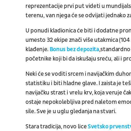
reprezentacije prvi put videti u mundija
terenu, van njega će se odvijati jednako za
U ponudi kladionica će biti i dodatne prom
umesto 32 ekipe znači više utakmica (104
klađenje.
Bonus bez depozita
,standardno n
početnike koji bi da iskušaju sreću, ali i p
Neki će se voditi srcem i navijačkim duhom,
statistiku i biti hladne glave. I zaista je t
navijačku strast i vrelu krv, koja veruje 
ostaje nepokolebljiva pred naletom emoci
sile. Sve je u uglu gledanja na stvari.
Stara tradicija, novo lice
Svetsko prvenst