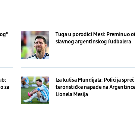
nog"
Tuga u porodici Mesi: Preminuo o
slavnog argentinskog fudbalera
ub:
Iza kulisa Mundijala: Policija spreč
o za
terorističke napade na Argentince
Lionela Mesija