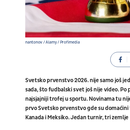
nantonov / Alamy / Profimedia
Svetsko prvenstvo 2026. nije samo još jed
sada, što fudbalski svet još nije video. Po 
najsjajniji trofej u sportu. Novinama tu nij
prvo Svetsko prvenstvo gde su domaćini 
Kanada i Meksiko. Jedan turnir, tri zemlje 