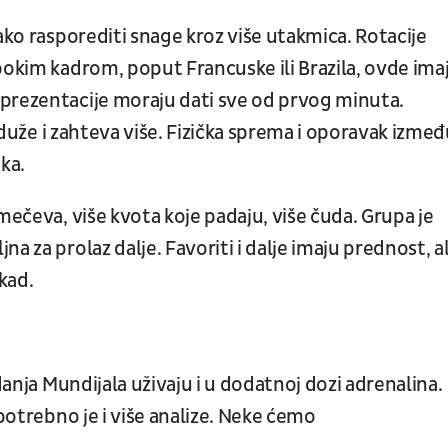
ako rasporediti snage kroz više utakmica. Rotacije
bokim kadrom, poput Francuske ili Brazila, ovde ima
prezentacije moraju dati sve od prvog minuta.
e duže i zahteva više. Fizička sprema i oporavak izme
ka.
mečeva, više kvota koje padaju, više čuda. Grupa je
a za prolaz dalje. Favoriti i dalje imaju prednost, al
ikad.
danja Mundijala uživaju i u dodatnoj dozi adrenalina.
 potrebno je i više analize. Neke ćemo