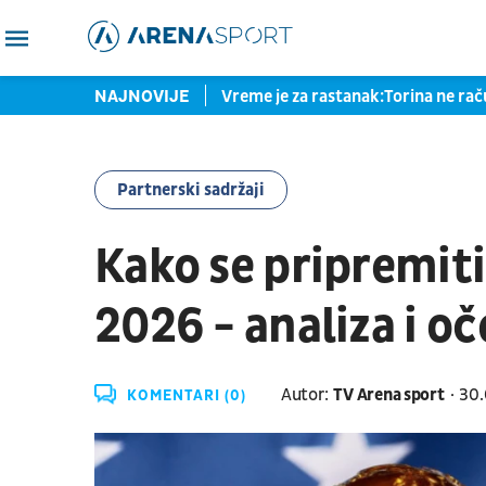
2026: Znaš odgovor, čoveče
NAJNOVIJE
Vreme je za rastanak:Torina ne rač
Partnerski sadržaji
Kako se pripremit
2026 - analiza i o
Autor:
TV Arena sport
30.
KOMENTARI (0)