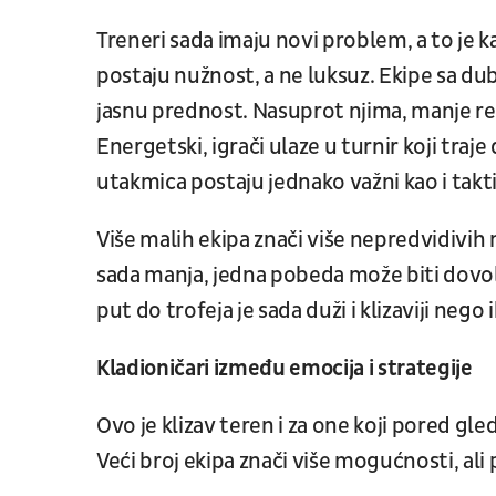
Treneri sada imaju novi problem, a to je k
postaju nužnost, a ne luksuz. Ekipe sa du
jasnu prednost. Nasuprot njima, manje re
Energetski, igrači ulaze u turnir koji traj
utakmica postaju jednako važni kao i takti
Više malih ekipa znači više nepredvidivih 
sada manja, jedna pobeda može biti dovoljn
put do trofeja je sada duži i klizaviji nego 
Kladioničari između emocija i strategije
Ovo je klizav teren i za one koji pored gle
Veći broj ekipa znači više mogućnosti, ali