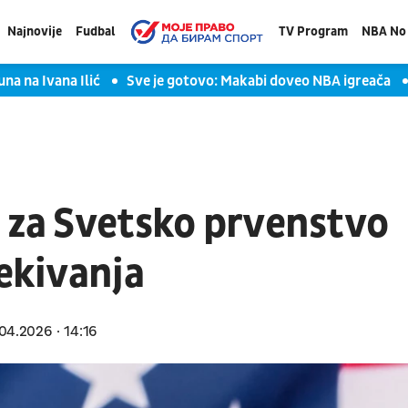
Najnovije
Fudbal
TV Program
NBA No 
una na Ivana Ilić
Sve je gotovo: Makabi doveo NBA igreača
i za Svetsko prvenstvo
čekivanja
04.2026
14:16