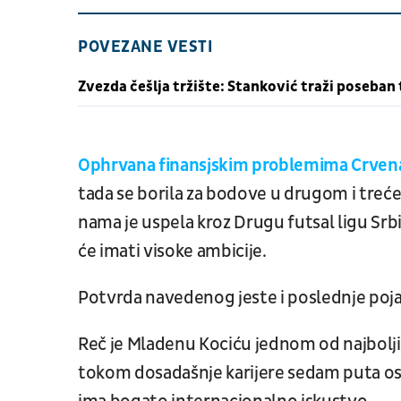
POVEZANE VESTI
Zvezda češlja tržište: Stanković traži poseban 
Ophrvana finansjskim problemima Crvena 
tada se borila za bodove u drugom i treć
nama je uspela kroz Drugu futsal ligu Sr
će imati visoke ambicije.
Potvrda navedenog jeste i poslednje poja
Reč je Mladenu Kociću jednom od najboljih 
tokom dosadašnje karijere sedam puta osva