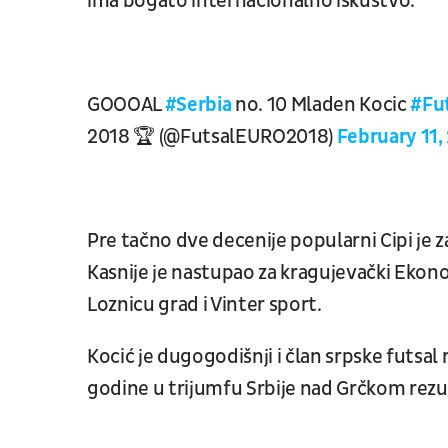
ima bogato internacionalno iskustvo.
GOOOAL
#Serbia
no. 10 Mladen Kocic
#Fu
2018 🏆 (@FutsalEURO2018)
February 11,
Pre tačno dve decenije popularni Cipi je 
Kasnije je nastupao za kragujevački Ekono
Loznicu grad i Vinter sport.
Kocić je dugogodišnji i član srpske futsal
godine u trijumfu Srbije nad Grčkom rezu