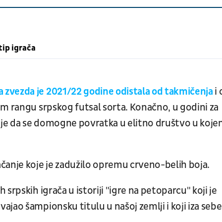
tip igrača
zvezda je 2021/22 godine odistala od takmičenja
i 
em rangu srpskog futsal sorta. Konačno, u godini za
bije da se domogne povratka u elitno društvo u koj
čanje koje je zadužilo opremu crveno-belih boja.
srpskih igrača u istoriji "igre na petoparcu" koji je
jao šampionsku titulu u našoj zemlji i koji iza sebe