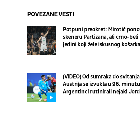
POVEZANE VESTI
Potpuni preokret: Mirotić pono
skeneru Partizana, ali crno-beli
jedini koji žele iskusnog košark
(VIDEO) Od sumraka do svitanja
Austrija se izvukla u 96. minutu
Argentinci rutinirali nejaki Jor