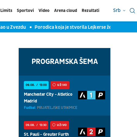
Srb
Limits
Sportovi
Video
Arena cloud
Rezultati
 u Zvezdu
Porodica koja je stvorila Lejkerse želi u Evroligu:
PROGRAMSKA ŠEMA
i
09.08.
13:00
UŽIVO
Manchester City - Atletico
Madrid
Fudbal
PRIJATELJSKE UTAKMICE
09.08.
13:30
UŽIVO
St. Pauli - Greuter Furth