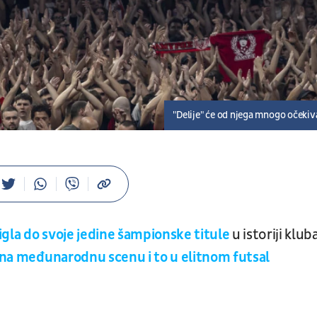
"Delije" će od njega mnogo očekiv
gla do svoje jedine šampionske titule
u istoriji kluba
na međunarodnu scenu i to u elitnom futsal