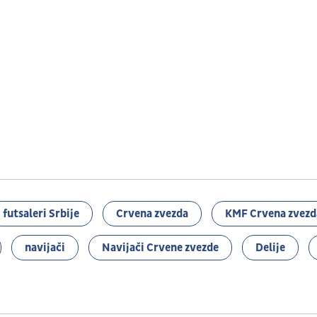
futsaleri Srbije
Crvena zvezda
KMF Crvena zvezd
navijači
Navijači Crvene zvezde
Delije