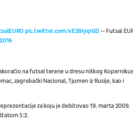
tsalEURO
pic.twitter.com/xE28IyqIGD
— Futsal EU
 2016
zakoračio na futsal terene u dresu niškog Kopernikus
mac, zagrebački Nacional, Tjumen iz Rusije, kao i
 reprezentacije za koju je debitovao 19. marta 2009.
ltatom 5:2.