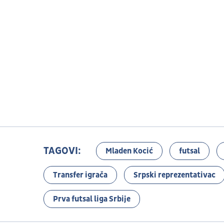
TAGOVI:
Mladen Kocić
futsal
Transfer igrača
Srpski reprezentativac
Prva futsal liga Srbije