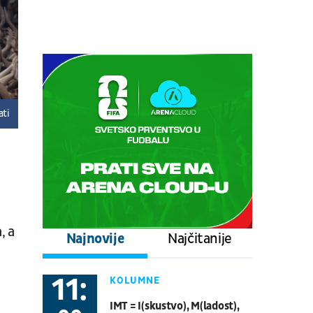
prepodnevna sesija
Tenis
ATP 1000 - Montreal
09.08.
13:30
UŽIVO
Nurnbeg - Dresden
Fudbal
NEMAČKA 2. LIGA
ati
09.08.
16:00
UŽIVO
Zenit - Rodina
Fudbal
RUSKA LIGA
09.08.
19:35
UŽIVO
Toronto Blue Jays - Philadelphia
, a
Najnovije
Najčitanije
Phillies
Bejzbol
Major League Baseball
11:
KOLUMNE
09.08.
19:30
UŽIVO
IMT = I(skustvo), M(ladost),