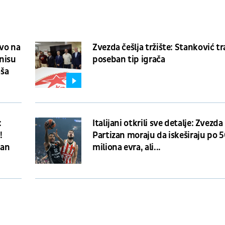
vo na
Zvezda češlja tržište: Stanković tr
 nisu
poseban tip igrača
aša
:
Italijani otkrili sve detalje: Zvezda 
!
Partizan moraju da iskeširaju po 
dan
miliona evra, ali...