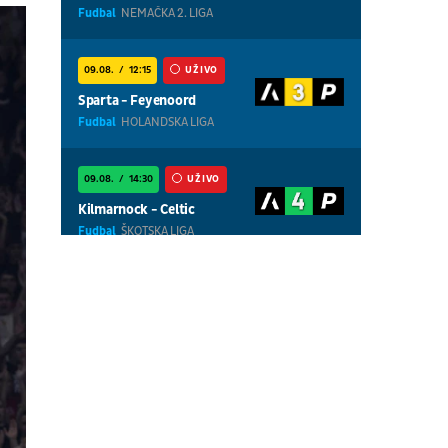
Fudbal
NEMAČKA 2. LIGA
09.08.
12:15
UŽIVO
Sparta - Feyenoord
Fudbal
HOLANDSKA LIGA
09.08.
14:30
UŽIVO
Kilmarnock - Celtic
Fudbal
ŠKOTSKA LIGA
09.08.
13:30
UŽIVO
Cottbus - Hannover
Fudbal
NEMAČKA 2. LIGA
09.08.
18:30
UŽIVO
Centralni teren, dan 8,