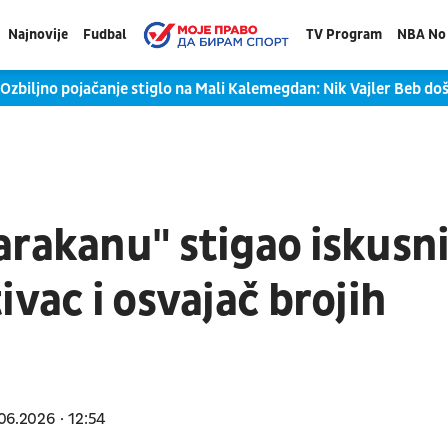
Najnovije
Fudbal
TV Program
NBA No 
iljno pojačanje stiglo na Mali Kalemegdan: Nik Vajler Beb došao
arakanu" stigao iskusn
ivac i osvajač brojih
06.2026
12:54