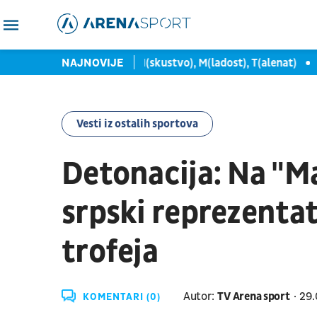
da dam maksimum
NAJNOVIJE
IMT = I(skustvo), M(ladost), T(alenat)
Ozb
Vesti iz ostalih sportova
Detonacija: Na "M
srpski reprezentat
trofeja
Autor:
TV Arena sport
29.
KOMENTARI (0)