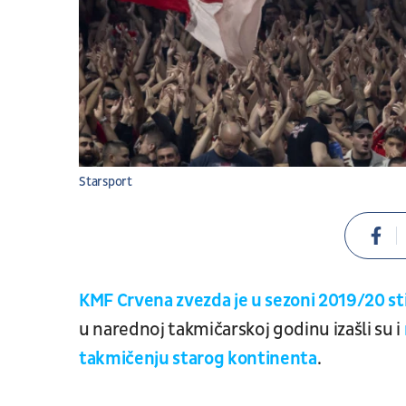
Starsport
KMF Crvena zvezda je u sezoni 2019/20 sti
u narednoj takmičarskoj godinu izašli su i
takmičenju starog kontinenta
.