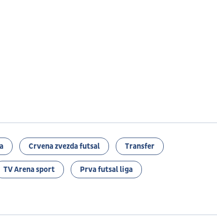
a
Crvena zvezda futsal
Transfer
TV Arena sport
Prva futsal liga