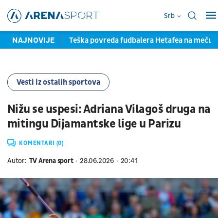
Srb
 pred potpisom
NAJNOVIJE
Teška povreda fudbalera Hetafea na meču 
Vesti iz ostalih sportova
Nižu se uspesi: Adriana Vilagoš druga na
mitingu Dijamantske lige u Parizu
KOMENTARI (0)
Autor:
TV Arena sport
28.06.2026
20:41