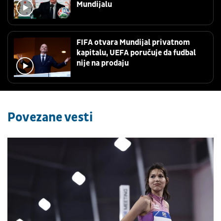
Mundijalu
FIFA otvara Mundijal privatnom
kapitalu, UEFA poručuje da fudbal
nije na prodaju
Povezane vesti