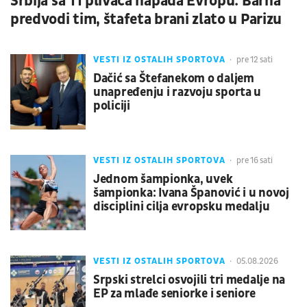
Srbija sa 11 plivača napada Evropu: Barna
predvodi tim, štafeta brani zlato u Parizu
VESTI IZ OSTALIH SPORTOVA
pre 12 sati
Dačić sa Štefanekom o daljem
unapređenju i razvoju sporta u
policiji
VESTI IZ OSTALIH SPORTOVA
pre 16 sati
Jednom šampionka, uvek
šampionka: Ivana Španović i u novoj
disciplini cilja evropsku medalju
VESTI IZ OSTALIH SPORTOVA
05.08.2026
Srpski strelci osvojili tri medalje na
EP za mlađe seniorke i seniore