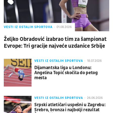
VESTI IZ OSTALIH SPORTOVA
01.08.2026
Željko Obradović izabrao tim za šampionat
Evrope: Tri gracije najveće uzdanice Srbije
VESTI IZ OSTALIH SPORTOVA
18.07.2026
Dijamantska liga u Londonu:
Angelina Topić skočila do petog
mesta
VESTI IZ OSTALIH SPORTOVA
26.06.2026
Srpski atletičari uspešni u Zagrebu:
Srebro, bronza i najbolji rezultat