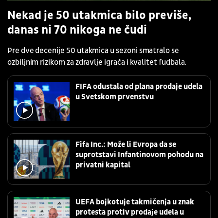
Nekad je 50 utakmica bilo previše,
danas ni 70 nikoga ne čudi
Pre dve decenije 50 utakmica u sezoni smatralo se
ozbiljnim rizikom za zdravlje igrača i kvalitet fudbala.
FIFA odustala od plana prodaje udela
u Svetskom prvenstvu
Fifa Inc.: Može li Evropa da se
suprotstavi Infantinovom pohodu na
privatni kapital
UEFA bojkotuje takmičenja u znak
protesta protiv prodaje udela u