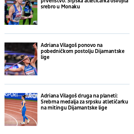
prvenstvo: Srpska atletičarka osvojila
srebro u Monaku
Adriana Vilagoš ponovo na
pobedničkom postolju Dijamantske
lige
Adriana Vilagoš druga na planeti:
Srebrna medalja za srpsku atletičarku
na mitingu Dijamantske lige