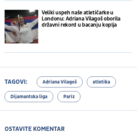
Veliki uspeh naše atletičarke u
Londonu: Adriana Vilagoš oborila
državni rekord u bacanju koplja
TAGOVI:
Adriana Vilagoš
atletika
Dijamantska liga
Pariz
OSTAVITE KOMENTAR