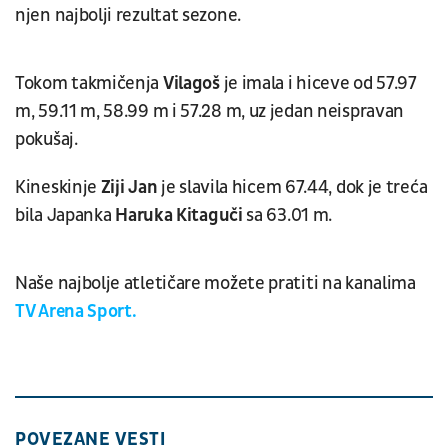
njen najbolji rezultat sezone.
Tokom takmičenja
Vilagoš
je imala i hiceve od 57.97
m, 59.11 m, 58.99 m i 57.28 m, uz jedan neispravan
pokušaj.
Kineskinje
Ziji
Jan
je slavila hicem 67.44, dok je treća
bila Japanka
Haruka Kitaguči
sa 63.01 m.
Naše najbolje atletičare možete pratiti na kanalima
TV Arena Sport.
POVEZANE VESTI