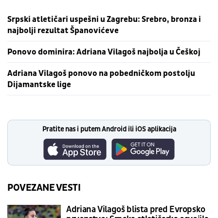
Srpski atletičari uspešni u Zagrebu: Srebro, bronza i
najbolji rezultat Španovićeve
Ponovo dominira: Adriana Vilagoš najbolja u Češkoj
Adriana Vilagoš ponovo na pobedničkom postolju
Dijamantske lige
Pratite nas i putem Android ili iOS aplikacija
POVEZANE VESTI
Adriana Vilagoš blista pred Evropsko