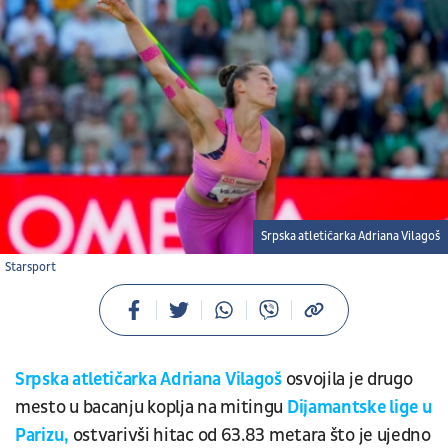
Srpska atletičarka Adriana Vilagoš
Starsport
Srpska atletičarka Adriana Vilagoš
osvojila je drugo
mesto u bacanju koplja na mitingu
Dijamantske lige u
Parizu,
ostvarivši hitac od 63.83 metara što je ujedno