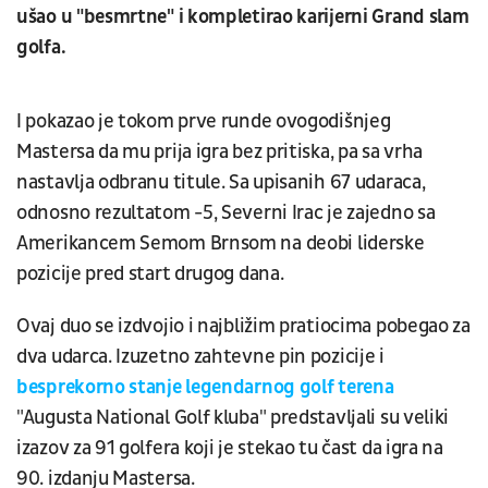
ušao u "besmrtne" i kompletirao karijerni Grand slam
golfa.
I pokazao je tokom prve runde ovogodišnjeg
Mastersa da mu prija igra bez pritiska, pa sa vrha
nastavlja odbranu titule. Sa upisanih 67 udaraca,
odnosno rezultatom -5, Severni Irac je zajedno sa
Amerikancem Semom Brnsom na deobi liderske
pozicije pred start drugog dana.
Ovaj duo se izdvojio i najbližim pratiocima pobegao za
dva udarca. Izuzetno zahtevne pin pozicije i
besprekorno stanje legendarnog golf terena
"Augusta National Golf kluba" predstavljali su veliki
izazov za 91 golfera koji je stekao tu čast da igra na
90. izdanju Mastersa.