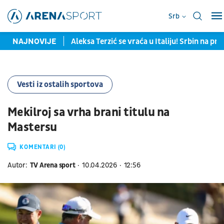
Srb
ražene od Španije
NAJNOVIJE
Aleksa Terzić se vraća u Italiju! Srbin na pr
Vesti iz ostalih sportova
Mekilroj sa vrha brani titulu na
Mastersu
KOMENTARI (0)
Autor:
TV Arena sport
10.04.2026
12:56