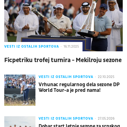
VESTI IZ OSTALIH SPORTOVA
16.11.2025
Ficpetriku trofej turnira - Mekilroju sezone
VESTI IZ OSTALIH SPORTOVA
22.10.2025
Vrhunac regularnog dela sezone DP
World Tour-a je pred nama!
VESTI IZ OSTALIH SPORTOVA
27.05.2026
Dobar start letnje sezone za srpskog