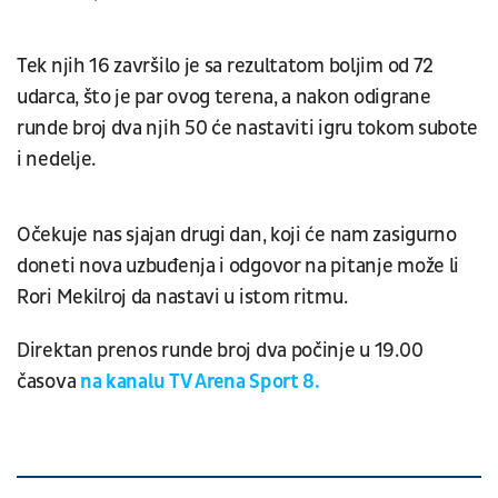
Tek njih 16 završilo je sa rezultatom boljim od 72
udarca, što je par ovog terena, a nakon odigrane
runde broj dva njih 50 će nastaviti igru tokom subote
i nedelje.
Očekuje nas sjajan drugi dan, koji će nam zasigurno
doneti nova uzbuđenja i odgovor na pitanje može li
Rori Mekilroj da nastavi u istom ritmu.
Direktan prenos runde broj dva počinje u 19.00
časova
na kanalu TV Arena Sport 8.