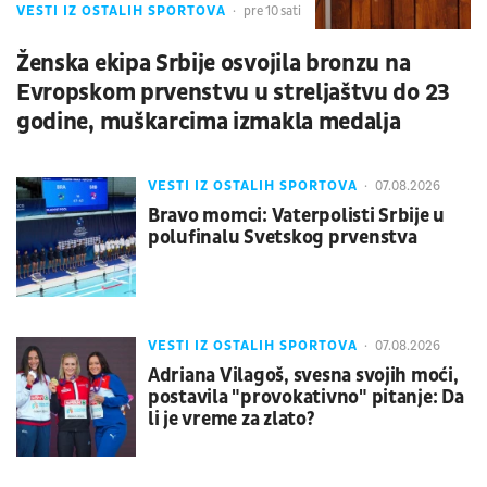
VESTI IZ OSTALIH SPORTOVA
pre 10 sati
Ženska ekipa Srbije osvojila bronzu na
Evropskom prvenstvu u streljaštvu do 23
godine, muškarcima izmakla medalja
VESTI IZ OSTALIH SPORTOVA
07.08.2026
Bravo momci: Vaterpolisti Srbije u
polufinalu Svetskog prvenstva
VESTI IZ OSTALIH SPORTOVA
07.08.2026
Adriana Vilagoš, svesna svojih moći,
postavila "provokativno" pitanje: Da
li je vreme za zlato?