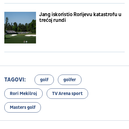
Jang iskoristio Rorijevu katastrofu u
trećoj rundi
TAGOVI:
golf
golfer
Rori Mekilroj
TV Arena sport
Masters golf