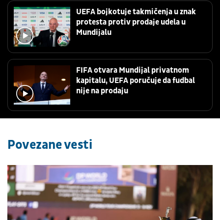
UEFA bojkotuje takmičenja u znak
protesta protiv prodaje udela u
Mundijalu
FIFA otvara Mundijal privatnom
kapitalu, UEFA poručuje da fudbal
nije na prodaju
Povezane vesti