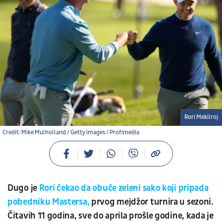
Rori Mekilroj
Credit: Mike Mulholland / Getty images / Profimedia
Dugo je
Rori čekao da obuče zeleni sako koji pripada
pobedniku Mastersa,
prvog mejdžor turnira u sezoni.
Čitavih 11 godina, sve do aprila prošle godine, kada je