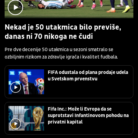
Nekad je 50 utakmica bilo previše,
danas ni 70 nikoga ne čudi
Pre dve decenije 50 utakmica u sezoni smatralo se
ozbiljnim rizikom za zdravlje igrača i kvalitet fudbala.
FIFA odustala od plana prodaje udela
u Svetskom prvenstvu
Fifa Inc.: Može li Evropa da se
suprotstavi Infantinovom pohodu na
privatni kapital