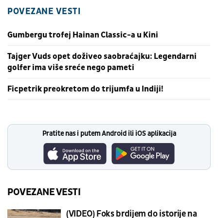
POVEZANE VESTI
Gumbergu trofej Hainan Classic-a u Kini
Tajger Vuds opet doživeo saobraćajku: Legendarni
golfer ima više sreće nego pameti
Ficpetrik preokretom do trijumfa u Indiji!
Pratite nas i putem Android ili iOS aplikacija
POVEZANE VESTI
(VIDEO) Foks brdijem do istorije na