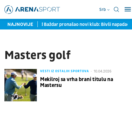
Srb
 u Torontu
NAJNOVIJE
Samed Baždar pronašao novi klub: Bivši napadač P
Masters golf
10.04.2026
VESTI IZ OSTALIH SPORTOVA
Mekilroj sa vrha brani titulu na
Mastersu