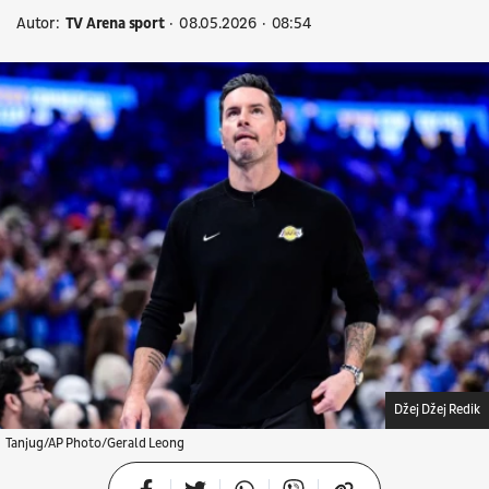
Autor:
TV Arena sport
08.05.2026
08:54
Džej Džej Redik
Tanjug/AP Photo/Gerald Leong