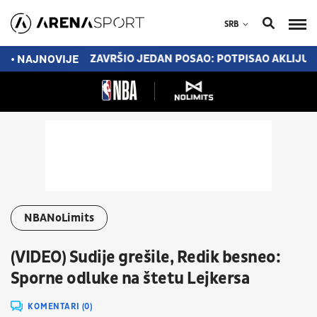
SRB
ĆE MEČEVE
PSŽ ZAVRŠIO JEDAN POSAO: POTPISAO AKLIJUŠ
• NAJNOVIJE
NBANoLimits
(VIDEO) Sudije grešile, Redik besneo:
Sporne odluke na štetu Lejkersa
KOMENTARI (0)