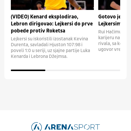
(VIDEO) Kenard eksplodirao,
Gotovo je: Kli
Lebron dirigovao: Lejkersi do prve
Lejkersima
pobede protiv Roketsa
Rui Hačimura na
karijeru nastav
Lejkersi su iskoristili izostanak Kevina
rivala, sa kojim
Durenta, savladali Hjuston 107:98 i
ugovor vredan 2
poveli 1:0 u seriji, uz sjajne partije Luka
Kenarda i Lebrona Džejmsa.