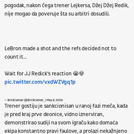
pogodak, nakon čega trener Lejkersa, Džej Džej Redik,
nije mogao da poveruje šta su arbitri dosudili.
LeBron made a shot and the refs decided not to
count it…
Wait for JJ Redick’s reaction 😭💀
pic.twitter.com/vxdWZVgq1p
— BrickCenter (@BrickCenter_)
May 8, 2026
Trener gostiju je sankcionisan u ranoj fazi meča, kada
je pred kraj prve deonice, vidno iznerviran,
demonstrirao sudiji na svom igraču kako domaća
ekipa konstantno pravi faulove, a prolazi nekažnjeno