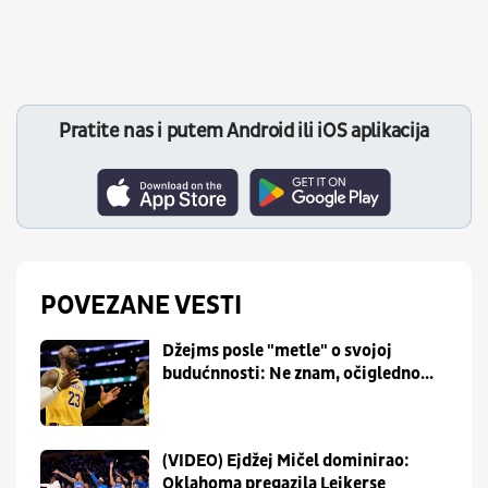
Pratite nas i putem Android ili iOS aplikacija
POVEZANE VESTI
Džejms posle "metle" o svojoj
budućnnosti: Ne znam, očigledno...
(VIDEO) Ejdžej Mičel dominirao:
Oklahoma pregazila Lejkerse