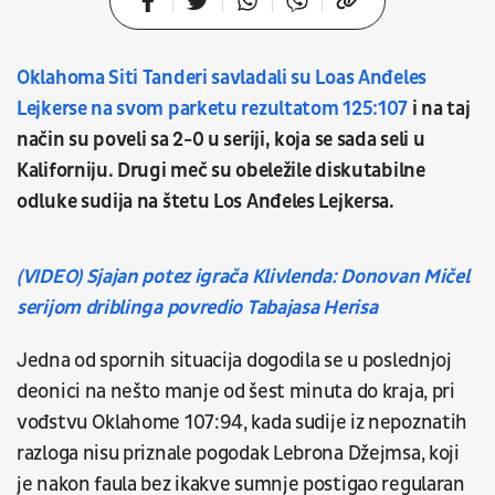
Oklahoma Siti Tanderi savladali su Loas Anđeles
Lejkerse na svom parketu rezultatom 125:107
i na taj
način su poveli sa 2-0 u seriji, koja se sada seli u
Kaliforniju. Drugi meč su obeležile diskutabilne
odluke sudija na štetu Los Anđeles Lejkersa.
(VIDEO) Sjajan potez igrača Klivlenda: Donovan Mičel
serijom driblinga povredio Tabajasa Herisa
Jedna od spornih situacija dogodila se u poslednjoj
deonici na nešto manje od šest minuta do kraja, pri
vođstvu Oklahome 107:94, kada sudije iz nepoznatih
razloga nisu priznale pogodak Lebrona Džejmsa, koji
je nakon faula bez ikakve sumnje postigao regularan