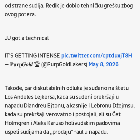
od strane sudija. Redik je dobio tehničku grešku zbog
ovog poteza.
JJ got a technical
IT’S GETTING INTENSE
pic.twitter.com/cptduxjT8H
— 𝐏𝐮𝐫𝐩𝑮𝒐𝒍𝒅 🏆 (@PurpGoldLakers)
May 8, 2026
Takođe, par diskutabilnih odluka je suđeno na štetu
Los Anđeles Lejkersa, kada su suđeni orekršaji u
napadu Diandreu Ejtonu, a kasnije i Lebronu Džejmsu,
kada su prekršaji verovatno i postojali, ali su Čet
Holmgren i Aleks Karuso holivudskim padovima
uspeli sudijama da ,,prodaju" faul u napadu.