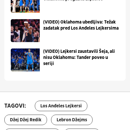
(VIDEO) Oklahoma ubedljiva: Težak
zadatak pred Los Anđeles Lejkersima
(VIDEO) Lejkersi zaustavili Šeja, ali
nisu Oklahomu: Tander poveo u
seriji
TAGOVI:
Los Anđeles Lejkersi
Džej Džej Redik
Lebron Džejms