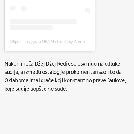
Објава коју дели NBA No Limits by Arena Sport (@nbanolimits)
Nakon meča Džej Džej Redik se osvrnuo na odluke
sudija, a između ostalog je prokomentarisao i to da
Oklahoma ima igrače koji konstantno prave faulove,
koje sudije uopšte ne sude.