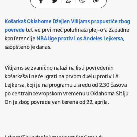
Košarkaš Oklahome Džejlen Vilijams propustiće zbog
povrede
tetive prvi meč polufinala plej-ofa Zapadne
konferencije
NBA lige protiv Los Anđeles Lejkersa
,
saopšteno je danas.
Vilijams se zvanično nalazi na listi povređenih
košarkaša i neće igrati na prvom duelu protiv LA
Lejkersa, koji je na programu u sredu od 2.30 časova
po centralnoevropskom vremenu u Oklahoma Sitiju.
On je zbog povrede van terena od 22. aprila.