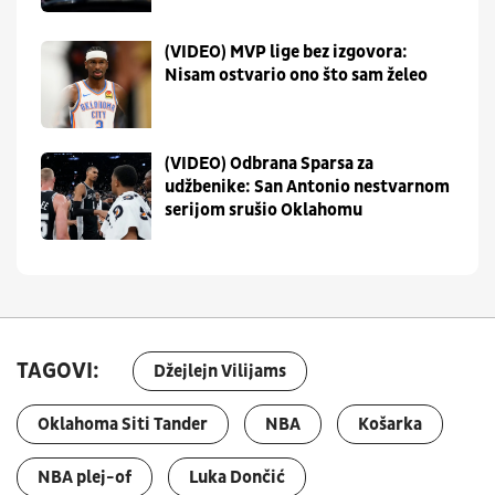
(VIDEO) MVP lige bez izgovora:
Nisam ostvario ono što sam želeo
(VIDEO) Odbrana Sparsa za
udžbenike: San Antonio nestvarnom
serijom srušio Oklahomu
TAGOVI:
Džejlejn Vilijams
Oklahoma Siti Tander
NBA
Košarka
NBA plej-of
Luka Dončić