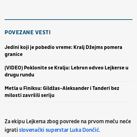
POVEZANE VESTI
Jedini koji je pobedio vreme: Kralj Džejms pomera
granice
(VIDEO) Poklonite se Kralju: Lebron odveo Lejkerse u
drugu rundu
Metla u Finiksu: Gildžas-Aleksander i Tanderi bez
milosti završili seriju
Za ekipu Lejkersa zbog povrede na prvom meču neće
igrati
slovenački superstar Luka Dončić.