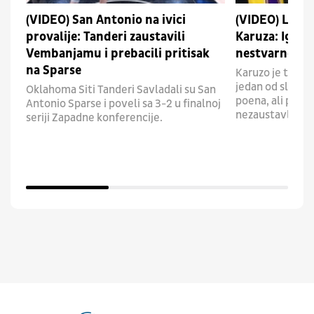
(VIDEO) San Antonio na ivici
(VIDEO) Lebr
provalije: Tanderi zaustavili
Karuza: Igrač
Vembanjamu i prebacili pritisak
nestvarno pr
na Sparse
Karuzo je tokom
jedan od slabiji
Oklahoma Siti Tanderi Savladali su San
poena, ali proti
Antonio Sparse i poveli sa 3-2 u finalnoj
nezaustavljivo.
seriji Zapadne konferencije.