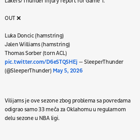
Lakers/Thunder injury report for Game 1:
OUT ❌
Luka Doncic (hamstring)
Jalen Williams (hamstring)
Thomas Sorber (torn ACL)
pic.twitter.com/D6eSTQSHEj
— SleeperThunder
(@SleeperThunder)
May 5, 2026
Vilijams je ove sezone zbog problema sa povredama
odigrao samo 33 meča za Oklahomu u regularnom
delu sezone u NBA ligi.