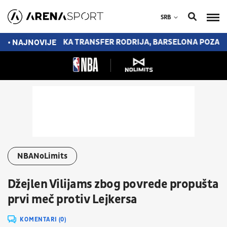
SRB
VDE"
DOK ČEKA TRANSFER RODRIJA, BARSELONA POZAJMLJ
• NAJNOVIJE
NBANoLimits
Džejlen Vilijams zbog povrede propušta
prvi meč protiv Lejkersa
KOMENTARI (0)