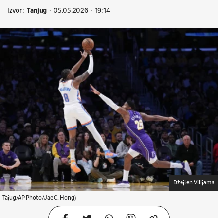
Izvor:
Tanjug
05.05.2026
19:14
Džejlen Vilijams
Tajug/AP Photo/Jae C. Hong)