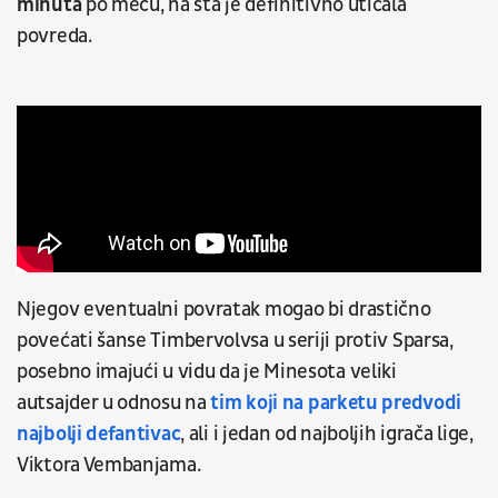
minuta
po meču, na šta je definitivno uticala
povreda.
Njegov eventualni povratak mogao bi drastično
povećati šanse Timbervolvsa u seriji protiv Sparsa,
posebno imajući u vidu da je Minesota veliki
autsajder u odnosu na
tim koji na parketu predvodi
najbolji defantivac
, ali i jedan od najboljih igrača lige,
Viktora Vembanjama.