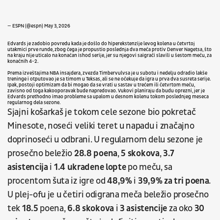
— ESPN (@espn)
May 3, 2026
Edvards je zadobio povredu kada je došlo do hiperekstenzije levog kolena
u četvrtoj
utakmici prve runde, zbog čega je propustio poslednja dva meča protiv Denver Nagetsa, što
na kraju nije uticalo na konačan ishod serije, jer su njegovi saigrači
slavili u šestom meču, za
konačnih 4-2.
Prema izveštajima NBA insajdera, zvezda Timbervulvsa je u subotu i nedelju odradio lakše
treninge i otputovao je sa timom u Teksas, ali se ne očekuje da igra u prva dva susreta serije.
Ipak, postoji optimizam da bi mogao da se vrati u sastav u trećem ili četvrtom meču,
zavisno od toga kakooporavak bude napredovao. Vukovi planiraju da budu oprezni, jer je
Edvards prethodno imao probleme sa upalom u desnom kolenu
tokom poslednjeg meseca
regularnog dela sezone.
Sjajni košarkaš je tokom cele sezone bio pokretač
Minesote, noseći veliki teret u napadu i značajno
doprinoseći u odbrani. U regularnom delu sezone je
prosečno beležio
28.8 poena
,
5 skokova
,
3.7
asistencija
i
1.4 ukradene lopte
po meču, sa
procentom šuta iz igre od
48,9%
i
39,9% za tri poena
.
U plej-ofu je u četiri odigrana meča beležio prosečno
tek
18.5
poena,
6.8 skokova
i
3 asistencije
za oko
30