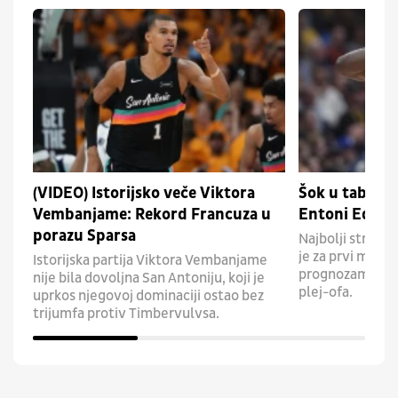
(VIDEO) Istorijsko veče Viktora
Šok u taboru
Vembanjame: Rekord Francuza u
Entoni Edvar
porazu Sparsa
Najbolji strela
je za prvi meč s
Istorijska partija Viktora Vembanjame
prognozama da 
nije bila dovoljna San Antoniju, koji je
plej-ofa.
uprkos njegovoj dominaciji ostao bez
trijumfa protiv Timbervulvsa.