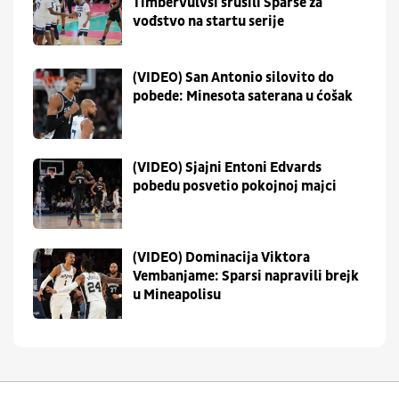
Timbervulvsi srušili Sparse za
vođstvo na startu serije
(VIDEO) San Antonio silovito do
pobede: Minesota saterana u ćošak
(VIDEO) Sjajni Entoni Edvards
pobedu posvetio pokojnoj majci
(VIDEO) Dominacija Viktora
Vembanjame: Sparsi napravili brejk
u Mineapolisu