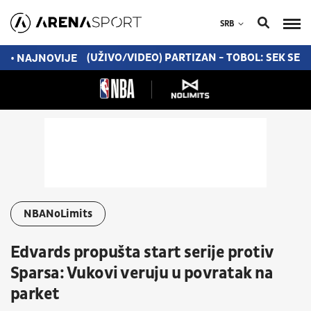
SRB
MILIONA EVRA
(UŽIVO/VIDEO) PARTIZAN - TOBOL: SEK SEBIČ
• NAJNOVIJE
NBANoLimits
Edvards propušta start serije protiv
Sparsa: Vukovi veruju u povratak na
parket