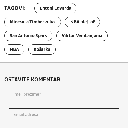
TAGOVI:
Entoni Edvards
Minesota Timbervulvs
NBA plej-of
San Antonio Spars
Viktor Vembanjama
NBA
Košarka
OSTAVITE KOMENTAR