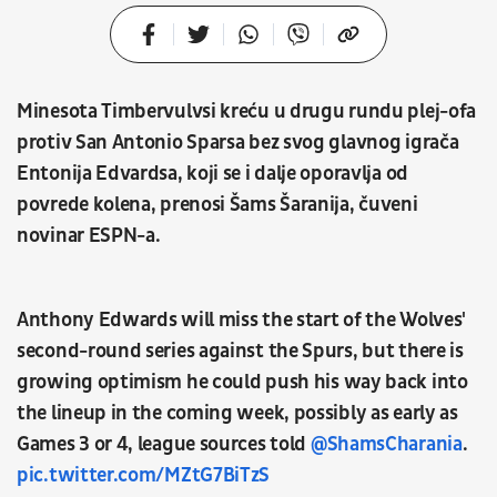
Minesota Timbervulvsi kreću u drugu rundu plej-ofa
protiv San Antonio Sparsa bez svog glavnog igrača
Entonija Edvardsa, koji se i dalje oporavlja od
povrede kolena, prenosi Šams Šaranija, čuveni
novinar ESPN-a.
Anthony Edwards will miss the start of the Wolves'
second-round series against the Spurs, but there is
growing optimism he could push his way back into
the lineup in the coming week, possibly as early as
Games 3 or 4, league sources told
@ShamsCharania
.
pic.twitter.com/MZtG7BiTzS