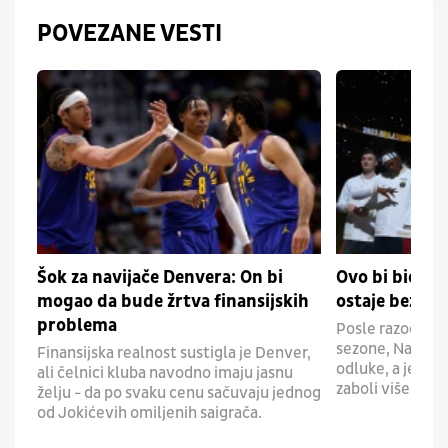
POVEZANE VESTI
Šok za navijače Denvera: On bi
Ovo bi bio šo
mogao da bude žrtva finansijskih
ostaje bez om
problema
Posle razočarav
sezone, Nagetsi
Finansijska realnost sustigla je Denver,
odluke, a jedna 
ali čelnici kluba navodno imaju jasnu
zaboli više od sv
želju - da po svaku cenu sačuvaju jednog
od Jokićevih omiljenih saigrača.