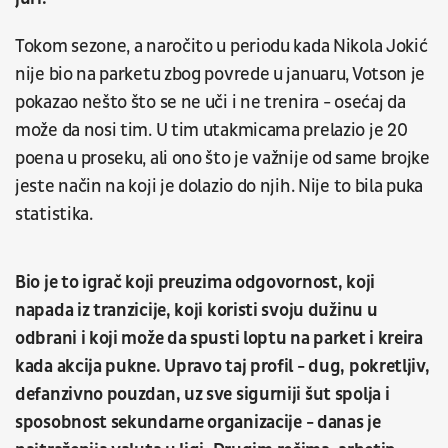
Tokom sezone, a naročito u periodu kada Nikola Jokić
nije bio na parketu zbog povrede u januaru, Votson je
pokazao nešto što se ne uči i ne trenira - osećaj da
može da nosi tim. U tim utakmicama prelazio je 20
poena u proseku, ali ono što je važnije od same brojke
jeste način na koji je dolazio do njih. Nije to bila puka
statistika.
Bio je to igrač koji preuzima odgovornost, koji
napada iz tranzicije, koji koristi svoju dužinu u
odbrani i koji može da spusti loptu na parket i kreira
kada akcija pukne. Upravo taj profil - dug, pokretljiv,
defanzivno pouzdan, uz sve sigurniji šut spolja i
sposobnost sekundarne organizacije - danas je