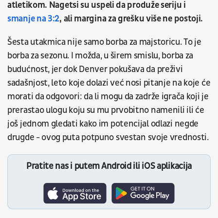
atletikom.
Nagetsi su uspeli da produže seriju i
smanje na 3:2
, ali margina za grešku više ne postoji.
Šesta utakmica nije samo borba za majstoricu. To je
borba za sezonu. I možda, u širem smislu, borba za
budućnost, jer dok Denver pokušava da preživi
sadašnjost, leto koje dolazi već nosi pitanje na koje će
morati da odgovori: da li mogu da zadrže igrača koji je
prerastao ulogu koju su mu prvobitno namenili ili će
još jednom gledati kako im potencijal odlazi negde
drugde - ovog puta potpuno svestan svoje vrednosti.
Pratite nas i putem Android ili iOS aplikacija