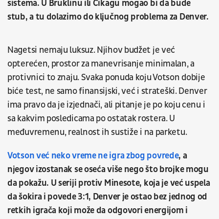
sistema. U Bruklinu ili Čikagu mogao bi da bude
stub, a tu dolazimo do ključnog problema za Denver.
Nagetsi nemaju luksuz. Njihov budžet je već
opterećen, prostor za manevrisanje minimalan, a
protivnici to znaju. Svaka ponuda koju Votson dobije
biće test, ne samo finansijski, već i strateški. Denver
ima pravo da je izjednači, ali pitanje je po koju cenu i
sa kakvim posledicama po ostatak rostera. U
međuvremenu, realnost ih sustiže i na parketu.
Votson već neko vreme ne igra zbog povrede
, a
njegov izostanak se oseća više nego što brojke mogu
da pokažu. U seriji protiv Minesote, koja je već uspela
da šokira i povede 3:1, Denver je ostao bez jednog od
retkih igrača koji može da odgovori energijom i