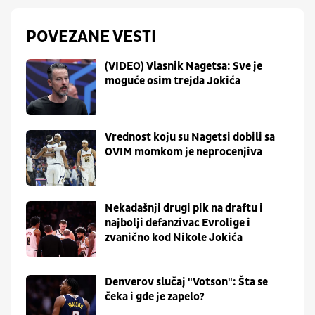
POVEZANE VESTI
(VIDEO) Vlasnik Nagetsa: Sve je
moguće osim trejda Jokića
Vrednost koju su Nagetsi dobili sa
OVIM momkom je neprocenjiva
Nekadašnji drugi pik na draftu i
najbolji defanzivac Evrolige i
zvanično kod Nikole Jokića
Denverov slučaj "Votson": Šta se
čeka i gde je zapelo?