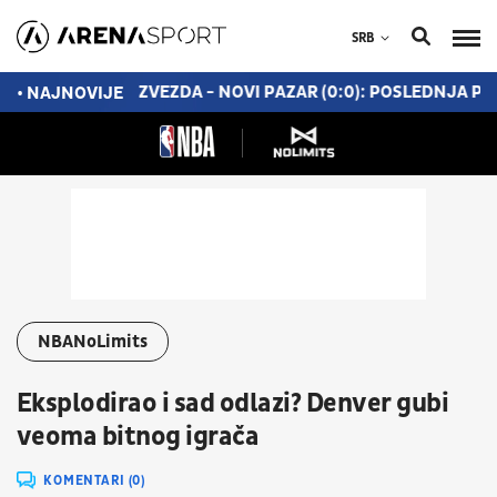
SRB
ŽIVO) CRVENA ZVEZDA - NOVI PAZAR (0:0): POSLEDNJA PRO
• NAJNOVIJE
NBANoLimits
Eksplodirao i sad odlazi? Denver gubi
veoma bitnog igrača
KOMENTARI (0)