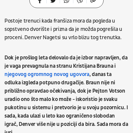
Postoje trenuci kada franšiza mora da pogleda u
sopstveno dvorište i prizna da je možda pogrešila u
proceni. Denver Nagetsi su vrlo blizu tog trenutka.
Dok je prošlog leta delovalo da je izbor napravljen, da
je vaga prevagnula na stranu Kristijana Brauna i
njegovog ogromnog novog ugovora
, danas ta
odluka izgleda potpuno drugačije. Braun nije ni
približno opravdao očekivanja, dok je Pejton Votson
uradio ono što malo ko može - iskoristio je svaku
pukotinu u sistemu i pretvorio je u svoju pozornicu.
I
sada, kada ulazi u leto kao ograničeno slobodan
igrač, Denver više nije u poziciji da bira. Sada mora da
juri.