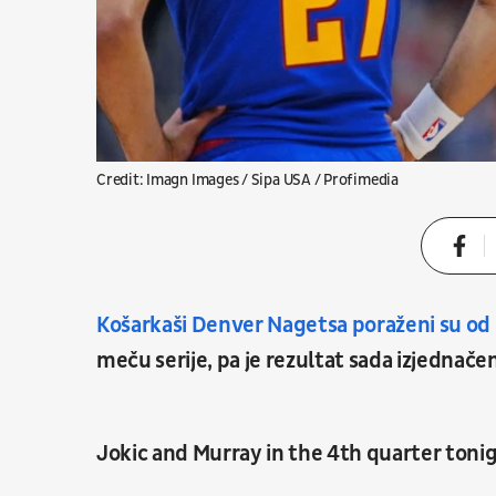
Credit: Imagn Images / Sipa USA / Profimedia
Košarkaši Denver Nagetsa poraženi su od
meču serije, pa je rezultat sada izjednače
Jokic and Murray in the 4th quarter toni