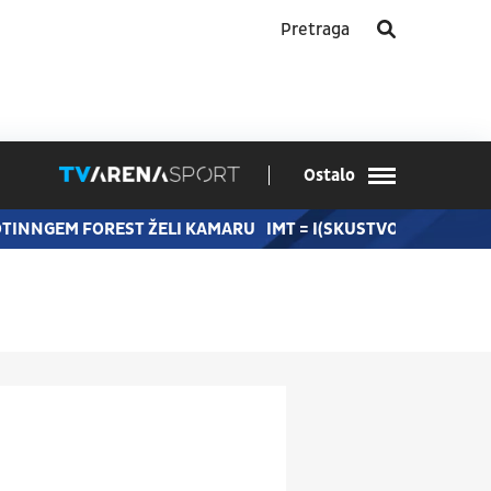
Ostalo
OTINNGEM FOREST ŽELI KAMARU
IMT = I(SKUSTVO), M(LADOST