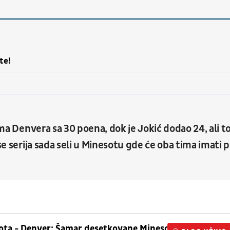
te!
ima Denvera sa 30 poena, dok je Jokić dodao 24, ali t
se serija sada seli u Minesotu gde će oba tima imati 
ota - Denver: Šamar desetkovane Minesote,