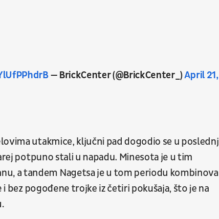
/YlUfPPhdrB
— BrickCenter (@BrickCenter_)
April 21,
lovima utakmice, ključni pad dogodio se u poslednj
arej potpuno stali u napadu. Minesota je u tim
nu, a tandem Nagetsa je u tom periodu kombinov
 i bez pogođene trojke iz četiri pokušaja, što je na
u.