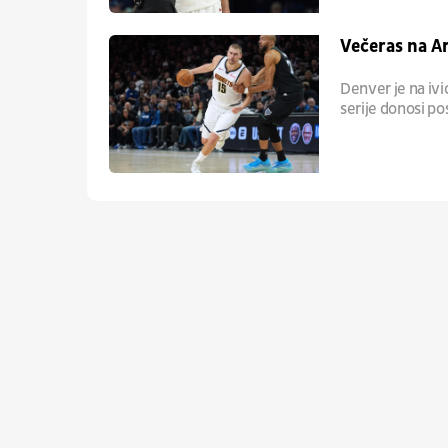
Večeras na Ar
Denver je na ivi
serije donosi p