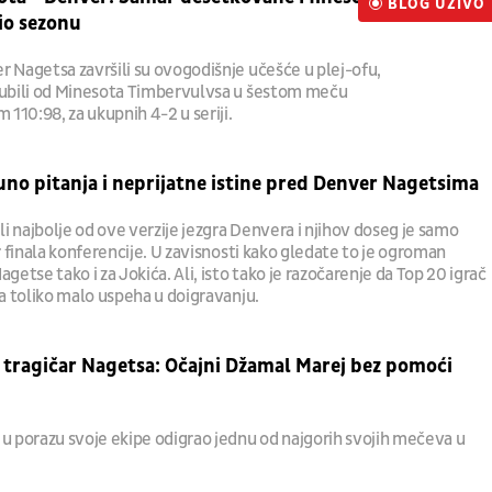
BLOG UŽIVO
UŽIVO
io sezonu
r Nagetsa završili su ovogodišnje učešće u plej-ofu,
gubili od Minesota Timbervulvsa u šestom meču
m 110:98, za ukupnih 4-2 u seriji.
uno pitanja i neprijatne istine pred Denver Nagetsima
 najbolje od ove verzije jezgra Denvera i njihov doseg je samo
ar finala konferencije. U zavisnosti kako gledate to je ogroman
agetse tako i za Jokića. Ali, isto tako je razočarenje da Top 20 igrač
ma toliko malo uspeha u doigravanju.
e tragičar Nagetsa: Očajni Džamal Marej bez pomoći
 u porazu svoje ekipe odigrao jednu od najgorih svojih mečeva u