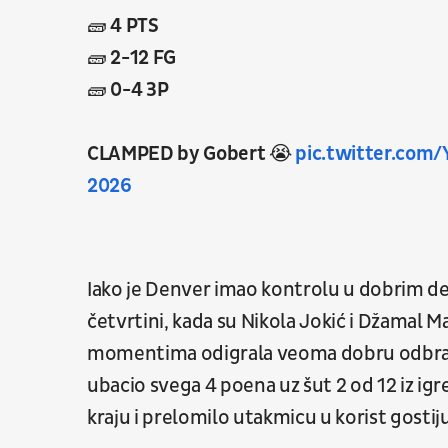
🧱 4 PTS
🧱 2-12 FG
🧱 0-4 3P
CLAMPED by Gobert 😭
pic.twitter.com
2026
Iako je Denver imao kontrolu u dobrim de
četvrtini, kada su Nikola Jokić i Džamal M
momentima odigrala veoma dobru odbra
ubacio svega 4 poena uz šut 2 od 12 iz igre
kraju i prelomilo utakmicu u korist gostij