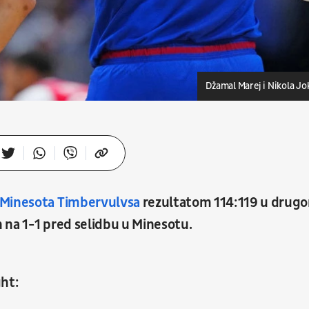
Džamal Marej i Nikola Jo
 Minesota Timbervulvsa
rezultatom 114:119 u drug
n na 1-1 pred selidbu u Minesotu.
ght: