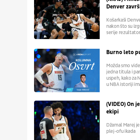
Denver završ
Košarkaši Denve
nakon što su iz
serije rezultato
Burno leto p
Možda smo videli
jedna titula i p
uspeh, kako za N
u NBA istoriji i
(VIDEO) On j
ekipi
Džamal Marej je
plej-ofu ikada