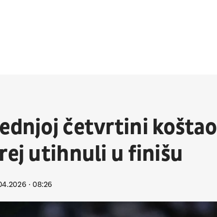
ednjoj četvrtini koštao
ej utihnuli u finišu
04.2026
08:26