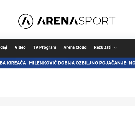
đaji
Video
TV Program
Arena Cloud
Rezultati
BA IGREAČA
MILENKOVIĆ DOBIJA OZBILJNO POJAČANJE: N