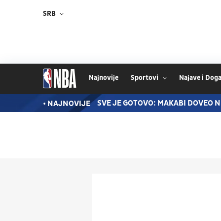
SRB
Najnovije
Sportovi
Najave i Doga
I NAJAVIO VELIKE STVARI
SVE JE GOTOVO: MAKABI DOVEO N
• NAJNOVIJE