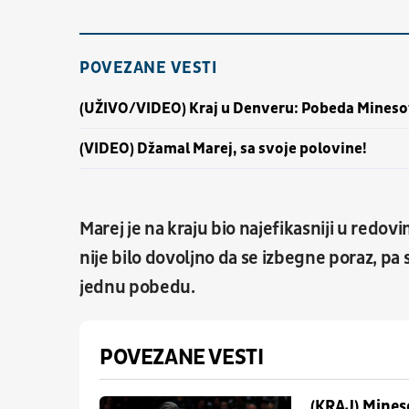
POVEZANE VESTI
(UŽIVO/VIDEO) Kraj u Denveru: Pobeda Mineso
(VIDEO) Džamal Marej, sa svoje polovine!
Marej je na kraju bio najefikasniji u redov
nije bilo dovoljno da se izbegne poraz, pa 
jednu pobedu.
POVEZANE VESTI
(KRAJ) Mines