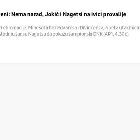
eni: Nema nazad, Jokić i Nagetsi na ivici provalije
ci eliminacije, Minesota bez Edvardsa i Divinćenca, a peta utakmica
oslednju šansu Nagetsa da pokažu šampionski DNK (AP1, 4.30č).