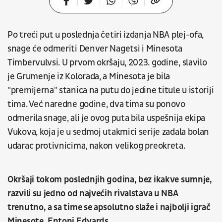
Po treći put u poslednja četiri izdanja NBA plej-ofa,
snage će odmeriti Denver Nagetsi i Minesota
Timbervulvsi. U prvom okršaju, 2023. godine, slavilo
je Grumenje iz Kolorada, a Minesota je bila
"premijerna" stanica na putu do jedine titule u istoriji
tima. Već naredne godine, dva tima su ponovo
odmerila snage, ali je ovog puta bila uspešnija ekipa
Vukova, koja je u sedmoj utakmici serije zadala bolan
udarac protivnicima, nakon velikog preokreta.
Okršaji tokom poslednjih godina, bez ikakve sumnje,
razvili su jedno od najvećih rivalstava u NBA
trenutno, a sa time se apsolutno slaže i najbolji igrač
Minesote, Entoni Edvards.