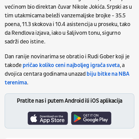
većinom bio direktan čuvar Nikole Jokića. Srpski as u
tim utakmicama beleži vanzemaljske brojke - 35.5
poena, 11.3 skokova i 10.4 asistencija u proseku, tako
da Rendlova izjava, iako u šaljivom tonu, sigurno
sadrži deo istine.
Dan ranije novinarima se obratio i Rudi Gober koji je
takođe
pričao koliko ceni najboljeg igrača sveta
, a
dvojica centara godinama unazad
biju bitke na NBA
terenima
.
Pratite nas i putem Android ili iOS aplikacija