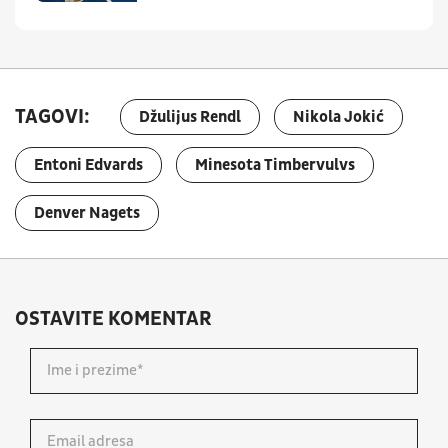
TAGOVI:
Džulijus Rendl
Nikola Jokić
Entoni Edvards
Minesota Timbervulvs
Denver Nagets
OSTAVITE KOMENTAR