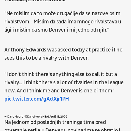
"Ne mislim da to može drugačije da se nazove osim
rivalstvom... Mislim da sada ima mnogo rivalstava u
ligi i mislim da smo Denver i mi jedno od njih."
Anthony Edwards was asked today at practice if he
sees this to be a rivalry with Denver.
"I don't think there's anything else to call it but a
rivalry... I think there's a lot of rivalries in the league
now. And I think me and Denver is one of them."
pic.twitter.com/gAclXjr1PH
— Dane Moore (@DaneMooreNBA)
April 15, 2026
Na jednom od poslednjih treninga tima pred
otvaranje serije u Denveru, novinarima se obratio i