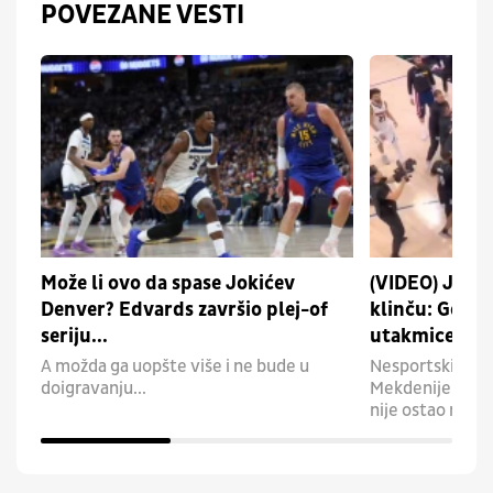
POVEZANE VESTI
Može li ovo da spase Jokićev
(VIDEO) Jokić
Denver? Edvards završio plej-of
klinču: Gorelo
seriju...
utakmice
A možda ga uopšte više i ne bude u
Nesportski pot
doigravanju...
Mekdenijelsa raz
nije ostao nem.