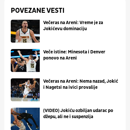
POVEZANE VESTI
Večeras na Areni: Vreme je za
Jokićevu dominaciju
Veče istine: Minesota i Denver
ponovo na Areni
Večeras na Areni: Nema nazad, Jokić
i Nagetsi na ivici provalije
(VIDEO) Jokiću ozbiljan udarac po
džepu, ali ne i suspenzija