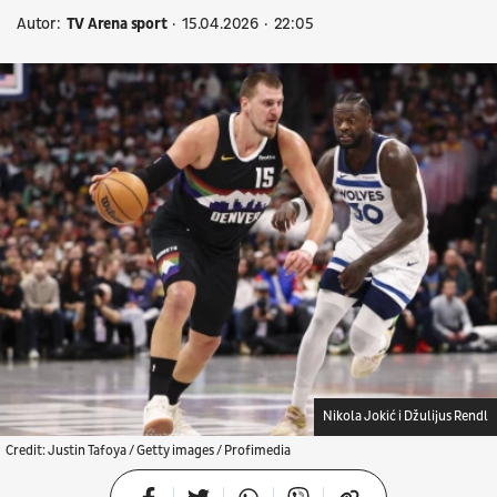
Autor:
TV Arena sport
15.04.2026
22:05
Nikola Jokić i Džulijus Rendl
Credit: Justin Tafoya / Getty images / Profimedia