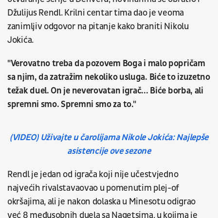
Džulijus Rendl. Krilni centar tima dao je veoma
zanimljiv odgovor na pitanje kako braniti Nikolu
Jokića.
"Verovatno treba da pozovem Boga i malo popričam
sa njim, da zatražim nekoliko usluga. Biće to izuzetno
težak duel. On je neverovatan igrač... Biće borba, ali
spremni smo. Spremni smo za to."
(VIDEO) Uživajte u čarolijama Nikole Jokića: Najlepše
asistencije ove sezone
Rendl je jedan od igrača koji nije učestvjedno
najvećih rivalstavaovao u pomenutim plej-of
okršajima, ali je nakon dolaska u Minesotu odigrao
već 8 međusobnih duela sa Nagetsima, u kojima je