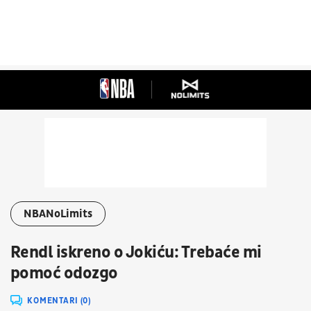
NBANoLimits
Rendl iskreno o Jokiću: Trebaće mi
pomoć odozgo
KOMENTARI (0)