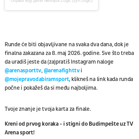
Објава коју дели Nebojsa Žugić (@n.zugic)
Runde će biti objavljivane na svaka dva dana, dok je
finalna zakazana za 8. maj 2026. godine. Sve što treba
da uradiš jeste da (za)pratiš Instagram naloge
@arenasporttv
,
@arenafighttv
i
@mojepravodabiramsport
, klikneš na link kada runda
počne i pokažeš da si među najboljima.
Tvoje znanje je tvoja karta za finale.
Kreni od prvog koraka - i stigni do Budimpešte uz TV
Arena sport!