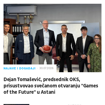
NAJAVE I DOGAĐAJI
30.07.2026
Dejan Tomašević, predsednik OKS,
prisustvovao svečanom otvaranju "Games
of the Future" u Astani