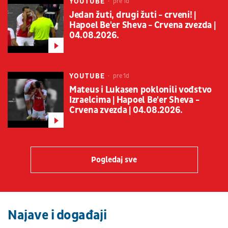
YOUTUBE
pre 1d
Jedan žuti, drugi žuti - crveni! |
Hapoel Be'er Sheva - Crvena zvezda |
04.08.2026.
YOUTUBE
pre 1d
Mateus i Lukasen poklonili vođstvo
Izraelcima | Hapoel Be'er Sheva -
Crvena zvezda | 04.08.2026.
Pogledaj sve
Najave i događaji