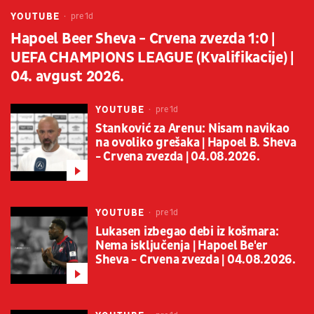
YOUTUBE
pre 1d
Hapoel Beer Sheva - Crvena zvezda 1:0 |
UEFA CHAMPIONS LEAGUE (Kvalifikacije) |
04. avgust 2026.
YOUTUBE
pre 1d
Stanković za Arenu: Nisam navikao
na ovoliko grešaka | Hapoel B. Sheva
- Crvena zvezda | 04.08.2026.
YOUTUBE
pre 1d
Lukasen izbegao debi iz košmara:
Nema isključenja | Hapoel Be'er
Sheva - Crvena zvezda | 04.08.2026.