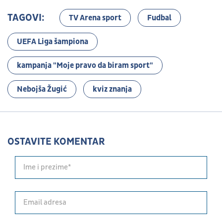
TAGOVI:
TV Arena sport
Fudbal
UEFA Liga šampiona
kampanja "Moje pravo da biram sport"
Nebojša Žugić
kviz znanja
OSTAVITE KOMENTAR