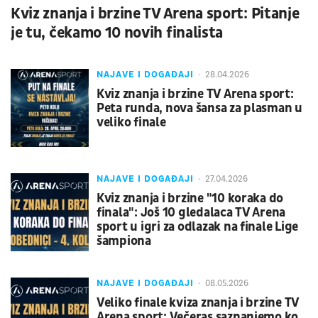
Kviz znanja i brzine TV Arena sport: Pitanje
je tu, čekamo 10 novih finalista
NAJAVE I DOGAĐAJI
28.04.2026
Kviz znanja i brzine TV Arena sport:
Peta runda, nova šansa za plasman u
veliko finale
NAJAVE I DOGAĐAJI
27.04.2026
Kviz znanja i brzine "10 koraka do
finala": Još 10 gledalaca TV Arena
sport u igri za odlazak na finale Lige
šampiona
NAJAVE I DOGAĐAJI
08.05.2026
Veliko finale kviza znanja i brzine TV
Arena sport: Večeras saznanjemo ko