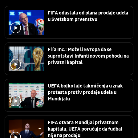
FIFA odustala od plana prodaje udela
u Svetskom prvenstvu
Fifa Inc.: Može li Evropa da se
suprotstavi Infantinovom pohodu na
privatni kapital
UEFA bojkotuje takmičenja u znak
protesta protiv prodaje udela u
Mundijalu
FIFA otvara Mundijal privatnom
kapitalu, UEFA poručuje da fudbal
nije na prodaju