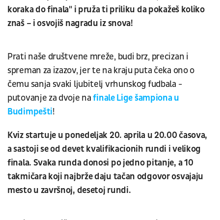
koraka do finala" i pruža ti priliku da pokažeš koliko
znaš – i osvojiš nagradu iz snova!
Prati naše društvene mreže, budi brz, precizan i
spreman za izazov, jer te na kraju puta čeka ono o
čemu sanja svaki ljubitelj vrhunskog fudbala -
putovanje za dvoje na
finale Lige šampiona u
Budimpešti
!
Kviz startuje u ponedeljak 20. aprila u 20.00 časova,
a sastoji se od devet kvalifikacionih rundi i velikog
finala. Svaka runda donosi po jedno pitanje, a 10
takmičara koji najbrže daju tačan odgovor osvajaju
mesto u završnoj, desetoj rundi.