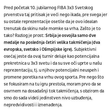
Pred početak 10. jubilarnog FIBA 3x3 Svetskog
prvenstva taj pritisak je veći nego ikada, pre svega jer
su ostale reprezentacije osetile da je ovo idealan
trenutak da skinu naše momke sa vrha. Zašto je to
tako? Razlog je prost:
Srbija je osvojila samo dve
medalje na poslednja četiri velika takmičenja (dva
evropska, svetsko i Olimpijske igre).
Subjektivni
osećaj jeste da ovaj turnir deluje kao potencijalna
prekretnica u 3x3 svetu i da su sve oči uprte u našu
reprezentaciju, tj. u njihov potencijalni neuspeh i
promene poretka na vrhu ovog sporta. Pre nego što
se fokusiram na tu igru prestola, moram prvo da se
osvrnem na dosadašnji tok takmičenja, s obzirom da
smo do sada videli jedinstven nivo uzbuđenja,
nepredvidivosti i iznenađenja.