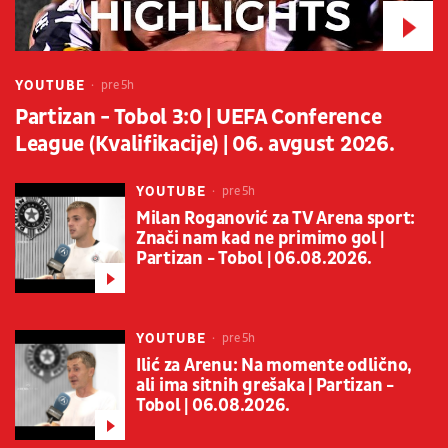
YOUTUBE
pre 5h
Partizan - Tobol 3:0 | UEFA Conference
League (Kvalifikacije) | 06. avgust 2026.
YOUTUBE
pre 5h
Milan Roganović za TV Arena sport:
Znači nam kad ne primimo gol |
Partizan - Tobol | 06.08.2026.
YOUTUBE
pre 5h
Ilić za Arenu: Na momente odlično,
ali ima sitnih grešaka | Partizan -
Tobol | 06.08.2026.