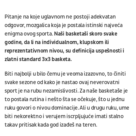
Pitanje na koje uglavnom ne postoji adekvatan
odgovor, mozgalica koja je postala istinski najveća
enigma ovog sporta.
Naši basketaši skoro svake
godine, da li na individualnom, klupskom ili
reprezentativnom nivou, su definicija uspešnosti i
zlatni standard 3x3 basketa.
Biti najbolji u bilo čemu je veoma izazovno, to činiti
svake sezone od kako je nastao ovaj neverovatni
sport je na rubu nezamislivosti. Za naše basketaše je
to postala rutina i nešto šta se očekuje, što u jednu
ruku govori o nivou dominacije. Ali u drugu ruku, ume
biti nekorektno i verujem iscrpljujuće imati stalno
takav pritisak kada god izađeš na teren.