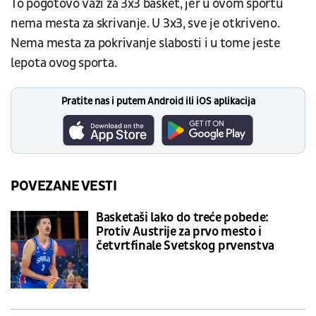
To pogotovo važi za 3x3 basket, jer u ovom sportu
nema mesta za skrivanje. U 3x3, sve je otkriveno.
Nema mesta za pokrivanje slabosti i u tome jeste
lepota ovog sporta.
Pratite nas i putem Android ili iOS aplikacija
POVEZANE VESTI
Basketaši lako do treće pobede:
Protiv Austrije za prvo mesto i
četvrtfinale Svetskog prvenstva