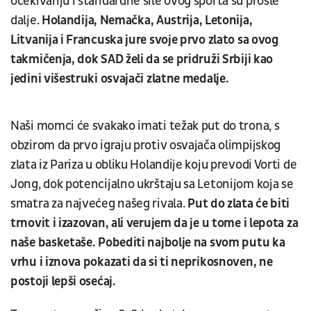
očekivanju i standardne sile ovog sporta su prošle
dalje.
Holandija, Nemačka, Austrija, Letonija,
Litvanija i Francuska jure svoje prvo zlato sa ovog
takmičenja, dok SAD želi da se pridruži Srbiji kao
jedini višestruki osvajači zlatne medalje.
Naši momci će svakako imati težak put do trona, s
obzirom da prvo igraju protiv osvajača olimpijskog
zlata iz Pariza u obliku Holandije koju prevodi Vorti de
Jong, dok potencijalno ukrštaju sa Letonijom koja se
smatra za najvećeg našeg rivala.
Put do zlata će biti
trnovit i izazovan, ali verujem da je u tome i lepota za
naše basketaše. Pobediti najbolje na svom putu ka
vrhu i iznova pokazati da si ti neprikosnoven, ne
postoji lepši osećaj.