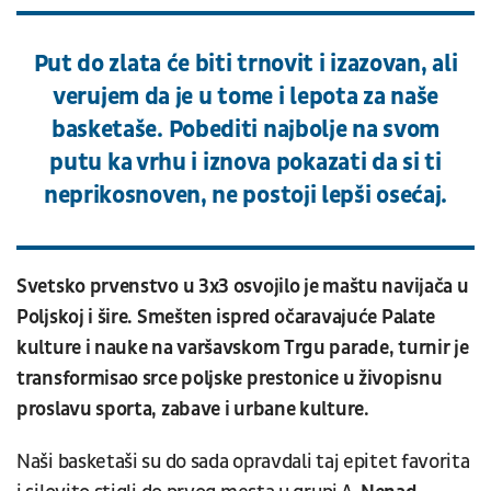
Put do zlata će biti trnovit i izazovan, ali
verujem da je u tome i lepota za naše
basketaše. Pobediti najbolje na svom
putu ka vrhu i iznova pokazati da si ti
neprikosnoven, ne postoji lepši osećaj.
Svetsko prvenstvo u 3x3 osvojilo je maštu navijača u
Poljskoj i šire. Smešten ispred očaravajuće Palate
kulture i nauke na varšavskom Trgu parade, turnir je
transformisao srce poljske prestonice u živopisnu
proslavu sporta, zabave i urbane kulture.
Naši basketaši su do sada opravdali taj epitet favorita