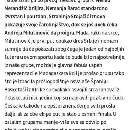
i silovito stigli do prvog mesta u grupi A.
Nenad
Nerandžić briljira, Nemanja Barać standardno
izvrstan i pouzdan, Strahinja Stojačić iznova
pokazuje svoje čarobnjaštvo, dok se još uvek čeka
Andreja Milutinović da proigra
. Mada, ruku na srce,
Milutinović je prvi put obukao dres Srbije i nemam
sumnje da će pokazati zbog čega je jedan od najboljih
šutera u ovom sportu kada to bude bilo najpotrebnije.
Iz naše grupe, možda je glavna fabula uspeh
reprezentacije Madagaskara koji je prošao grupu tako
što je izbacila prošlogodišnje osvajače Španiju.
Basketaši iz Afrike su svakako osvojili srca fanova iz
Poljske, ali nisu jedini koji su napravili pozitivno čudo.
Češka je takođe na opšte iznenađenje svih prošla
dalje, ali za obe ekipe put je stao u osmini finala. U
ostalim grupama manje-više sve se odvilo po