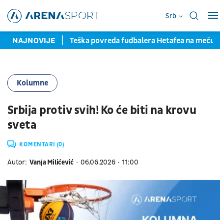
Srb
la pred potpisom
NAJNOVIJE
Teška povreda fudbalera Hetafea na meču
Kolumne
Srbija protiv svih! Ko će biti na krovu
sveta
KOMENTARI (0)
Autor:
Vanja Milićević
06.06.2026
11:00