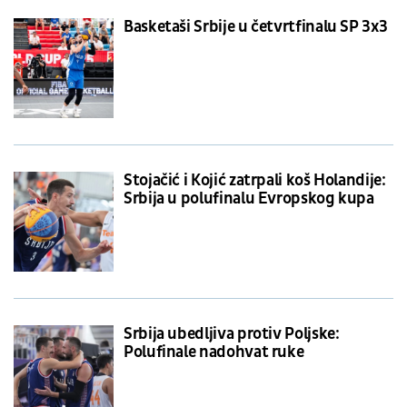
Basketaši Srbije u četvrtfinalu SP 3x3
Stojačić i Kojić zatrpali koš Holandije:
Srbija u polufinalu Evropskog kupa
Srbija ubedljiva protiv Poljske:
Polufinale nadohvat ruke