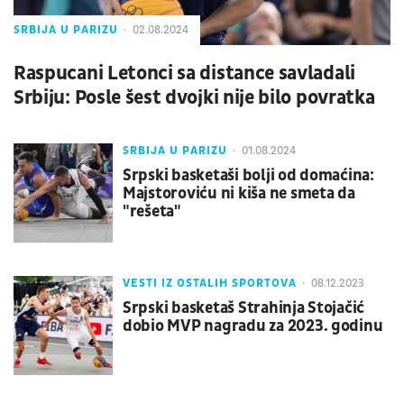
SRBIJA U PARIZU
02.08.2024
Raspucani Letonci sa distance savladali
Srbiju: Posle šest dvojki nije bilo povratka
SRBIJA U PARIZU
01.08.2024
Srpski basketaši bolji od domaćina:
Majstoroviću ni kiša ne smeta da
"rešeta"
VESTI IZ OSTALIH SPORTOVA
08.12.2023
Srpski basketaš Strahinja Stojačić
dobio MVP nagradu za 2023. godinu