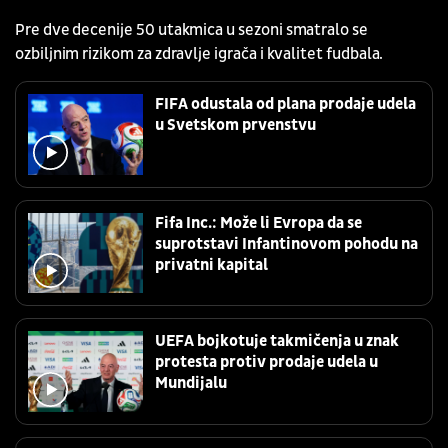
Pre dve decenije 50 utakmica u sezoni smatralo se
ozbiljnim rizikom za zdravlje igrača i kvalitet fudbala.
FIFA odustala od plana prodaje udela
u Svetskom prvenstvu
Fifa Inc.: Može li Evropa da se
suprotstavi Infantinovom pohodu na
privatni kapital
UEFA bojkotuje takmičenja u znak
protesta protiv prodaje udela u
Mundijalu