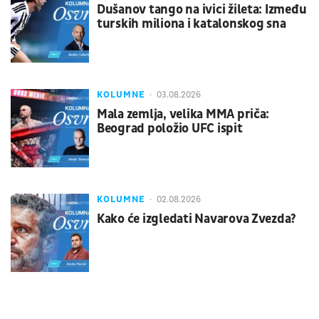
Dušanov tango na ivici žileta: Između
turskih miliona i katalonskog sna
KOLUMNE
03.08.2026
Mala zemlja, velika MMA priča:
Beograd položio UFC ispit
KOLUMNE
02.08.2026
Kako će izgledati Navarova Zvezda?