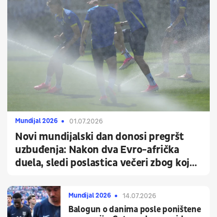
Mundijal 2026
01.07.2026
Novi mundijalski dan donosi pregršt
uzbuđenja: Nakon dva Evro-afrička
duela, sledi poslastica večeri zbog koje
Balkan neće spavati
Mundijal 2026
14.07.2026
Balogun o danima posle poništene