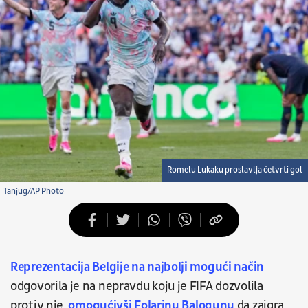
Romelu Lukaku proslavlja četvrti gol
Tanjug/AP Photo
Reprezentacija Belgije na najbolji mogući način
odgovorila je na nepravdu koju je FIFA dozvolila
protiv nje,
omogućivši Folarinu Balogunu
da zaigra