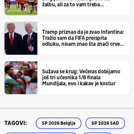
žalbu, ali za to vam treba
obrazložena odluka - koju vam ne
damo?!
Tramp priznao da je zvao Infantina:
Tražio sam da FIFA preispita
odluku, nisam znao šta znači crveni
karton
Sužava se krug: Večeras dobijamo
još tri učesnika 1/8 finala
Mundijala, evo i kakav je kostur
TAGOVI:
SP 2026 Belgija
SP 2026 SAD