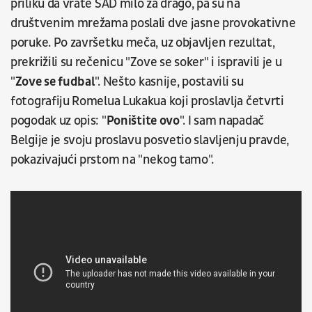
priliku da vrate SAD milo za drago, pa su na
društvenim mrežama poslali dve jasne provokativne
poruke. Po završetku meča, uz objavljen rezultat,
prekrižili su rečenicu "Zove se soker" i ispravili je u
"
Zove se fudbal
". Nešto kasnije, postavili su
fotografiju Romelua Lukakua koji proslavlja četvrti
pogodak uz opis: "
Poništite ovo
". I sam napadač
Belgije je svoju proslavu posvetio slavljenju pravde,
pokazivajući prstom na "nekog tamo".