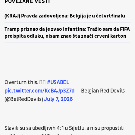
POVEZANE VESTI
(KRAJ) Pravda zadovoljena: Belgija je u četvrtfinalu
Tramp priznao da je zvao Infantina: Tražio sam da FIFA
preispita odluku, nisam znao šta znači crveni karton
Overturn this. 🧏‍♂️
#USABEL
pic.twitter.com/KcBAJp3Z7d
— Belgian Red Devils
(@BelRedDevils)
July 7, 2026
Slavili su sa ubedljivih 4:1 u Sijetlu, a nisu propustili