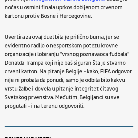
noćas u osmini finala uprkos dobijenom crvenom
kartonu protiv Bosne i Hercegovine.
Uvertira za ovaj duel bila je prilično burna, jer se
evidentno radilo o nesportskom potezu krovne
organizacije i lobiranju "vrsnog poznavaoca fudbala"
Donalda Trampa koji nije baš siguran šta je stvarno
crveni karton. Na pitanje Belgije - kako, FIFA odgovor
nije ni probala da ponudi, samo je odbila bilo kakvu
vrstu žalbe i dovela u pitanje integritet čitavog
Svetskog prvenstva. Međutim, Belgijanci su sve
progutali - i na terenu odgovorili.