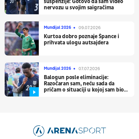
suspenzije: Gotovo da sam video
nervozu u svojim saigračima
Mundijal 2026
09.07.2026
Kurtoa dobro poznaje Špance i
prihvata ulogu autsajdera
Mundijal 2026
07.07.2026
Balogun posle eliminacije:
Razočaran sam, neću sada da
pričam o situaciji u kojoj sam bio
umešan