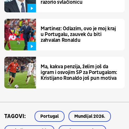
razorio svlačionicu
Martinez: Odlazim, ovo je moj kraj
u Portugalu, zauvek ću biti
zahvalan Ronaldu
Ma, kakva penzija, želim još da
igram i osvojim SP za Portugalom:
Kristijano Ronaldo još pun motiva
TAGOVI:
Portugal
Mundijal 2026.