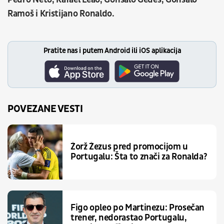
Ramoš i Kristijano Ronaldo.
Pratite nas i putem Android ili iOS aplikacija
POVEZANE VESTI
Žorž Žezus pred promocijom u
Portugalu: Šta to znači za Ronalda?
Figo opleo po Martinezu: Prosečan
trener, nedorastao Portugalu,