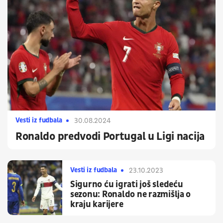
Vesti iz fudbala
30.08.2024
Ronaldo predvodi Portugal u Ligi nacija
Vesti iz fudbala
23.10.2023
Sigurno ću igrati još sledeću
sezonu: Ronaldo ne razmišlja o
kraju karijere