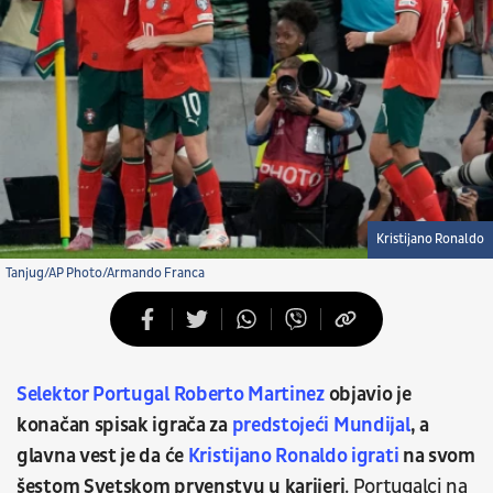
Kristijano Ronaldo
Tanjug/AP Photo/Armando Franca
Selektor Portugal Roberto Martinez
objavio je
konačan spisak igrača za
predstojeći Mundijal
, a
glavna vest je da će
Kristijano Ronaldo igrati
na svom
šestom Svetskom prvenstvu u karijeri
.
Portugalci na