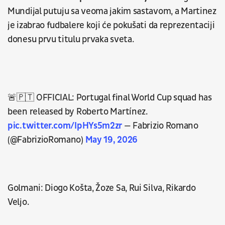
Mundijal putuju sa veoma jakim sastavom, a Martinez
je izabrao fudbalere koji će pokušati da reprezentaciji
donesu prvu titulu prvaka sveta.
🚨🇵🇹 OFFICIAL: Portugal final World Cup squad has
been released by Roberto Martínez.
pic.twitter.com/IpHYs5m2zr
— Fabrizio Romano
(@FabrizioRomano)
May 19, 2026
Golmani: Diogo Košta, Žoze Sa, Rui Silva, Rikardo
Veljo.