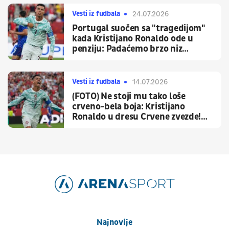
Vesti iz fudbala
24.07.2026
Portugal suočen sa "tragedijom"
kada Kristijano Ronaldo ode u
penziju: Padaćemo brzo niz
pokretne stepenice
Vesti iz fudbala
14.07.2026
(FOTO) Ne stoji mu tako loše
crveno-bela boja: Kristijano
Ronaldo u dresu Crvene zvezde!
Usledila je brutalna reakcija
"delija"
Najnovije