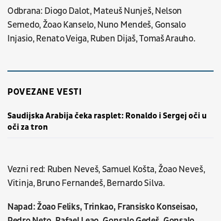
Odbrana: Diogo Dalot, Mateuš Nunješ, Nelson
Semedo, Žoao Kanselo, Nuno Mendeš, Gonsalo
Injasio, Renato Veiga, Ruben Dijaš, Tomaš Arauho.
POVEZANE VESTI
Saudijska Arabija čeka rasplet: Ronaldo i Sergej oči u
oči za tron
Vezni red: Ruben Neveš, Samuel Košta, Žoao Neveš,
Vitinja, Bruno Fernandeš, Bernardo Silva.
Napad: Žoao Feliks, Trinkao, Fransisko Konseisao,
Pedro Neto, Rafael Leao, Gonsalo Gedeš, Gonsalo