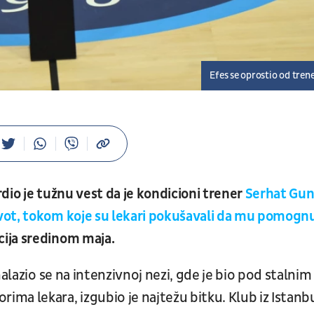
Efes se oprostio od tren
dio je tužnu vest da je kondicioni trener
Serhat Gun
vot, tokom koje su lekari pokušavali da mu pomogn
ija sredinom maja.
alazio se na intenzivnoj nezi, gde je bio pod stalnim
ma lekara, izgubio je najtežu bitku. Klub iz Istanb