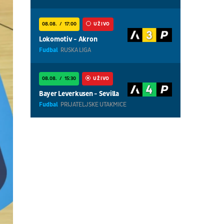
08.08.
17:00
UŽIVO
Lokomotiv - Akron
Fudbal
RUSKA LIGA
08.08.
15:30
UŽIVO
Bayer Leverkusen - Sevilla
Fudbal
PRIJATELJSKE UTAKMICE
08.08.
16:00
UŽIVO
Ipswich - Rayo Vallecano
Fudbal
PRIJATELJSKE UTAKMICE
08.08.
18:30
UŽIVO
Centralni teren, dan 7,
prepodnevna sesija