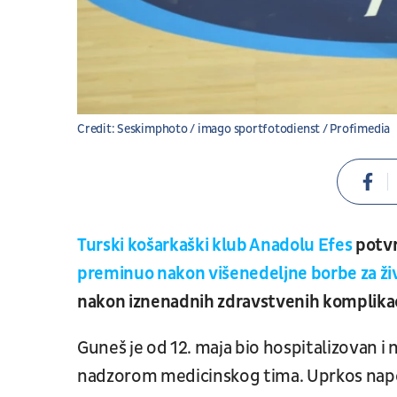
Credit: Seskimphoto / imago sportfotodienst / Profimedia
Turski košarkaški klub Anadolu Efes
potvr
preminuo nakon višenedeljne borbe za ži
nakon iznenadnih zdravstvenih komplikac
Guneš je od 12. maja bio hospitalizovan i n
nadzorom medicinskog tima. Uprkos napori