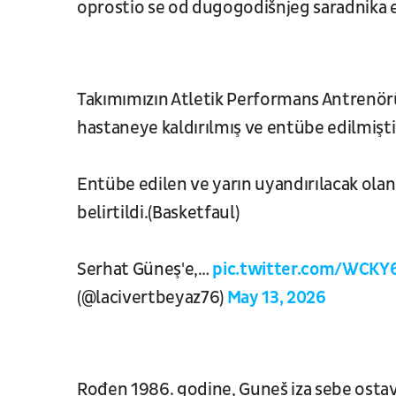
oprostio se od dugogodišnjeg saradnik
Takımımızın Atletik Performans Antrenörü
hastaneye kaldırılmış ve entübe edilmişti
Entübe edilen ve yarın uyandırılacak olan
belirtildi.(Basketfaul)
Serhat Güneş'e,…
pic.twitter.com/WCKY
(@lacivertbeyaz76)
May 13, 2026
Rođen 1986. godine, Guneš iza sebe ostav