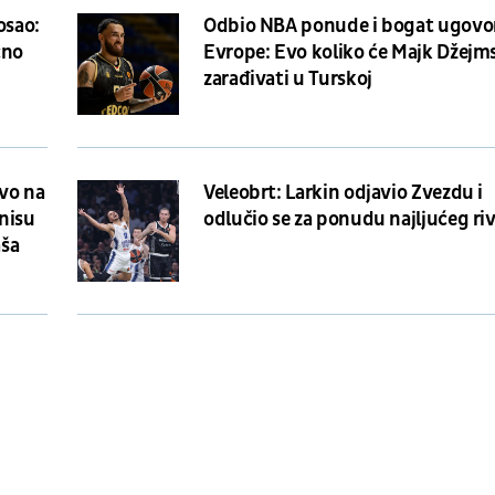
osao:
Odbio NBA ponude i bogat ugovor
čno
Evrope: Evo koliko će Majk Džejm
zarađivati u Turskoj
vo na
Veleobrt: Larkin odjavio Zvezdu i
 nisu
odlučio se za ponudu najljućeg riv
aša