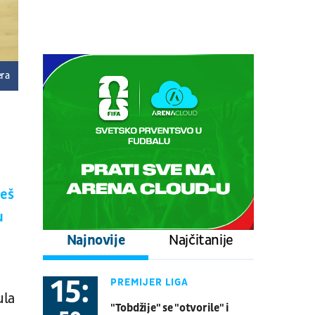
Tenis
ATP 1000 - Montreal
08.08.
17:00
UŽIVO
Stuttgart - Everton
era
Fudbal
PRIJATELJSKE UTAKMICE
08.08.
17:00
UŽIVO
Schalke - Atalanta
Fudbal
PRIJATELJSKE UTAKMICE
eš
08.08.
20:30
UŽIVO
u
Real Betis - Bournemouth
Fudbal
PRIJATELJSKE UTAKMICE
Najnovije
Najčitanije
08.08.
21:00
UŽIVO
15:
PREMIJER LIGA
Gremio - Sao Paulo
ula
"Tobdžije" se "otvorile" i
Fudbal
BRAZILSKA LIGA