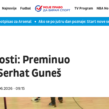
Najnovije
Fudbal
TV Program
NBA No 
sao za Arsenal
Ako se po jutru dan poznaje: Start nove sezone
losti: Preminuo
 Serhat Guneš
06.2026
09:15