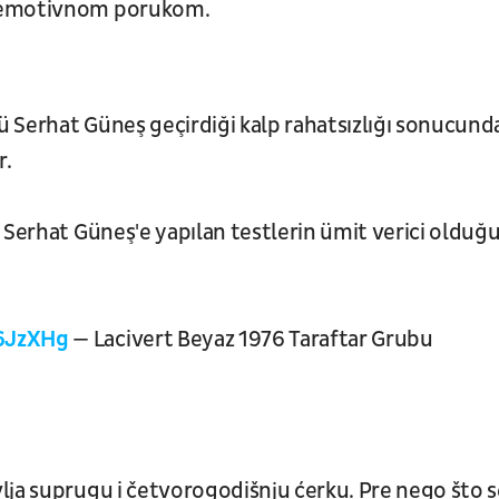
a emotivnom porukom.
 Serhat Güneş geçirdiği kalp rahatsızlığı sonucund
r.
 Serhat Güneş'e yapılan testlerin ümit verici olduğ
6JzXHg
— Lacivert Beyaz 1976 Taraftar Grubu
lja suprugu i četvorogodišnju ćerku. Pre nego što s