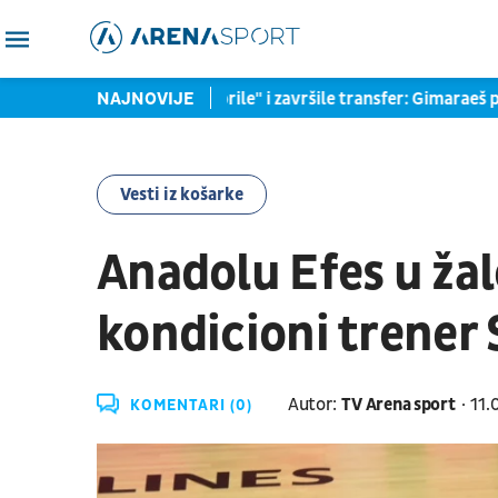
i
"Tobdžije" se "otvorile" i završile transfer: Gimaraeš potpi
NAJNOVIJE
Vesti iz košarke
Anadolu Efes u ža
kondicioni trener
Autor:
TV Arena sport
11.
KOMENTARI (0)