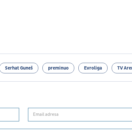
Serhat Guneš
preminuo
Evroliga
TV Are