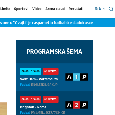
Srb
Limits
Sportovi
Video
Arena cloud
Rezultati
 u "Cvajti" je raspametio fudbalske sladokusce
(VIDEO) Ovaj 
PROGRAMSKA ŠEMA
08.08.
16:00
UŽIVO
West Ham - Portsmouth
Fudbal
ENGLESKI LIGA KUP
08.08.
16:00
UŽIVO
Brighton - Roma
Fudbal
PRIJATELJSKE UTAKMICE