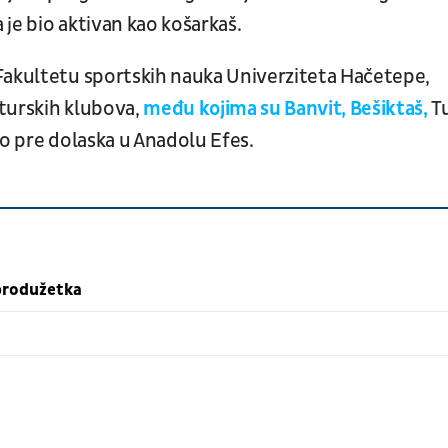
je bio aktivan kao košarkaš.
Fakultetu sportskih nauka Univerziteta Hačetepe,
 turskih klubova,
među kojima su Banvit, Bešiktaš,
T
vo pre dolaska u Anadolu Efes.
 produžetka