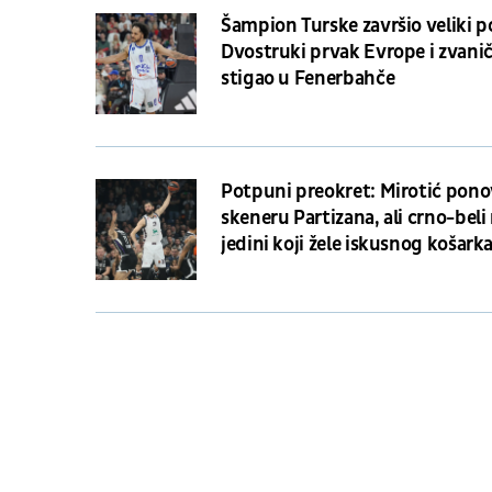
Šampion Turske završio veliki p
Dvostruki prvak Evrope i zvani
stigao u Fenerbahče
Potpuni preokret: Mirotić pono
skeneru Partizana, ali crno-beli
jedini koji žele iskusnog košark