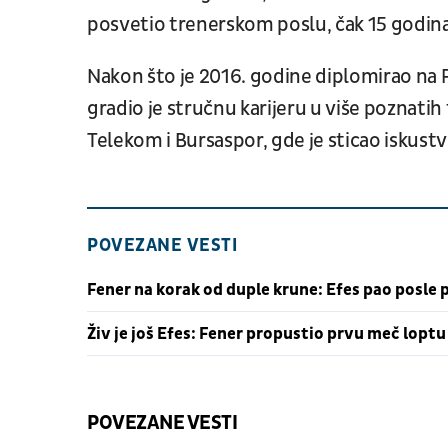
posvetio trenerskom poslu, čak 15 godina 
Nakon što je 2016. godine diplomirao na 
gradio je stručnu karijeru u više poznatih
Telekom i Bursaspor, gde je sticao iskust
POVEZANE VESTI
Fener na korak od duple krune: Efes pao posle
Živ je još Efes: Fener propustio prvu meč loptu
POVEZANE VESTI