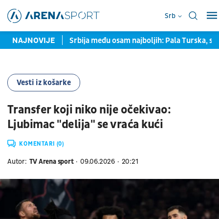
Srb
a prozvala Srbina
NAJNOVIJE
Srbija među osam najboljih: Pala Turska, sle
Vesti iz košarke
Transfer koji niko nije očekivao:
Ljubimac "delija" se vraća kući
KOMENTARI (0)
Autor:
TV Arena sport
09.06.2026
20:21