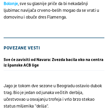
Bolonje
, sve su glasnije priče da bi nekadašnji
ljubimac navijača crveno-belih mogao da se vrati u
domovinu i obuče dres Flamenga.
POVEZANE VESTI
Sve će zavisiti od Navara: Zvezda bacila oko na centra
iz španske ACB lige
Jago je tokom dve sezone u Beogradu ostavio dubok
trag. Bio je jedan od junaka večitih derbija,
učestvovao u osvajanju trofeja i vrlo brzo stekao
status miljenika "delija".