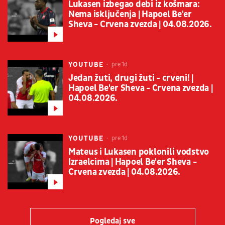
Lukasen izbegao debi iz košmara:
Nema isključenja | Hapoel Be'er
Sheva - Crvena zvezda | 04.08.2026.
YOUTUBE
pre 1d
Jedan žuti, drugi žuti - crveni! |
Hapoel Be'er Sheva - Crvena zvezda |
04.08.2026.
YOUTUBE
pre 1d
Mateus i Lukasen poklonili vođstvo
Izraelcima | Hapoel Be'er Sheva -
Crvena zvezda | 04.08.2026.
Pogledaj sve