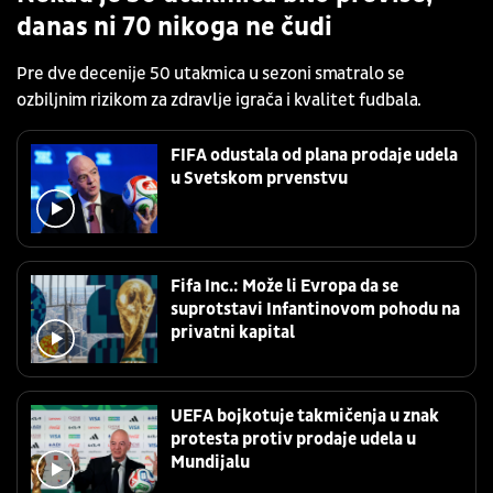
danas ni 70 nikoga ne čudi
Pre dve decenije 50 utakmica u sezoni smatralo se
ozbiljnim rizikom za zdravlje igrača i kvalitet fudbala.
FIFA odustala od plana prodaje udela
u Svetskom prvenstvu
Fifa Inc.: Može li Evropa da se
suprotstavi Infantinovom pohodu na
privatni kapital
UEFA bojkotuje takmičenja u znak
protesta protiv prodaje udela u
Mundijalu