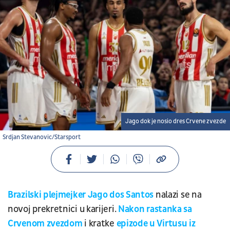
Jago dok je nosio dres Crvene zvezde
Srdjan Stevanovic/Starsport
Brazilski plejmejker Jago dos Santos
nalazi se na
novoj prekretnici u karijeri.
Nakon rastanka sa
Crvenom zvezdom
i kratke
epizode u Virtusu iz