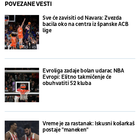
POVEZANE VESTI
Sve će zavisiti od Navara: Zvezda
bacila oko na centra iz španske ACB
lige
Evroliga zadaje bolan udarac NBA
Evropi: Elitno takmičenje će
obuhvatiti 52 kluba
Vreme je za rastanak: Iskusni košarkaš
postaje "maneken"