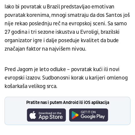
Iako bi povratak u Brazil predstavljao emotivan
povratak korenima, mnogi smatraju da dos Santos još
nije rekao poslednju reč na evropskoj sceni. Sa samo
27 godina i tri sezone iskustva u Evroligi, brazilski
organizator igre i dalje poseduje kvalitet da bude
značajan faktor na najvišem nivou.
Pred Jagom je leto odluke – povratak kući ili novi
evropski izazov. Sudbonosni korak u karijeri omlenog
košarkaša velikog srca.
Pratite nas i putem Android ili iOS aplikacija