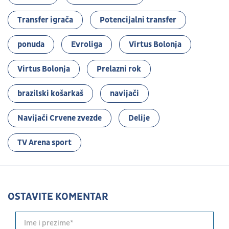
Transfer igrača
Potencijalni transfer
ponuda
Evroliga
Virtus Bolonja
Virtus Bolonja
Prelazni rok
brazilski košarkaš
navijači
Navijači Crvene zvezde
Delije
TV Arena sport
OSTAVITE KOMENTAR