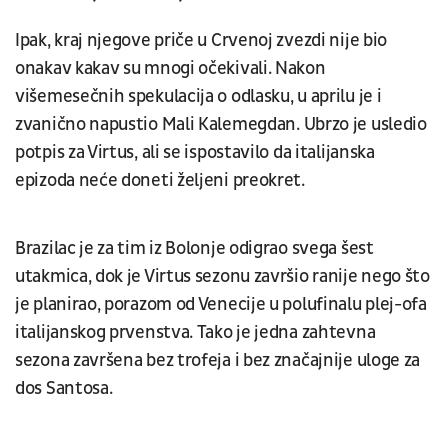
Ipak, kraj njegove priče u Crvenoj zvezdi nije bio
onakav kakav su mnogi očekivali. Nakon
višemesečnih spekulacija o odlasku, u aprilu je i
zvanično napustio Mali Kalemegdan. Ubrzo je usledio
potpis za Virtus, ali se ispostavilo da italijanska
epizoda neće doneti željeni preokret.
Brazilac je za tim iz Bolonje odigrao svega šest
utakmica, dok je Virtus sezonu završio ranije nego što
je planirao, porazom od Venecije u polufinalu plej-ofa
italijanskog prvenstva. Tako je jedna zahtevna
sezona završena bez trofeja i bez značajnije uloge za
dos Santosa.