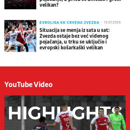
velikan?
EVROLIGA KK CRVENA ZVEZDA
13.07.2026
Situacija se menja iz sata u sat:
Zvezda ostaje bez već viđenog
pojačanja, u trku se uključio i
evropski košarkaški velikan
YouTube Video