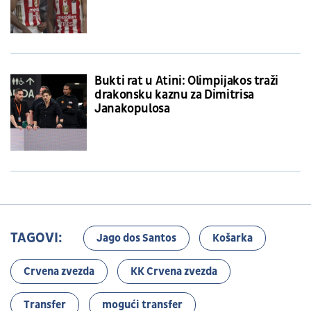
Bukti rat u Atini: Olimpijakos traži
drakonsku kaznu za Dimitrisa
Janakopulosa
TAGOVI:
Jago dos Santos
Košarka
Crvena zvezda
KK Crvena zvezda
Transfer
mogući transfer