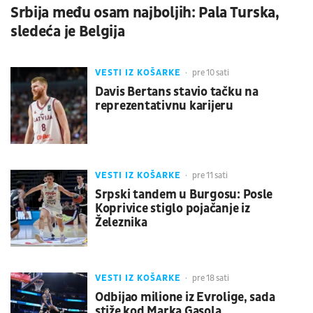
Srbija među osam najboljih: Pala Turska,
sledeća je Belgija
VESTI IZ KOŠARKE
pre 10 sati
Davis Bertans stavio tačku na
reprezentativnu karijeru
VESTI IZ KOŠARKE
pre 11 sati
Srpski tandem u Burgosu: Posle
Koprivice stiglo pojačanje iz
Železnika
VESTI IZ KOŠARKE
pre 18 sati
Odbijao milione iz Evrolige, sada
stiže kod Marka Gasola