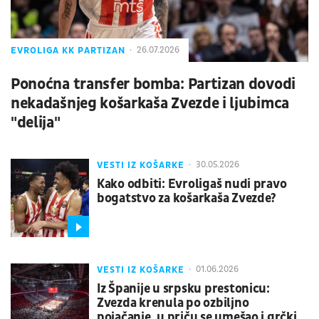
EVROLIGA KK PARTIZAN
26.07.2026
Ponoćna transfer bomba: Partizan dovodi
nekadašnjeg košarkaša Zvezde i ljubimca
"delija"
VESTI IZ KOŠARKE
30.05.2026
Kako odbiti: Evroligaš nudi pravo
bogatstvo za košarkaša Zvezde?
VESTI IZ KOŠARKE
01.06.2026
Iz Španije u srpsku prestonicu:
Zvezda krenula po ozbiljno
pojačanje, u priču se umešao i grčki