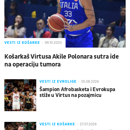
VESTI IZ KOŠARKE
09.10.2023
Košarkaš Virtusa Akile Polonara sutra ide
na operaciju tumora
VESTI IZ EVROLIGE
05.08.2026
Šampion Afrobasketa i Evrokupa
stiže u Virtus na pozajmicu
VESTI IZ KOŠARKE
27.07.2026