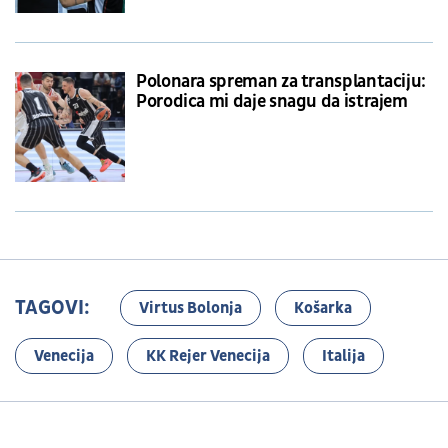
Polonara spreman za transplantaciju:
Porodica mi daje snagu da istrajem
TAGOVI:
Virtus Bolonja
Košarka
Venecija
KK Rejer Venecija
Italija