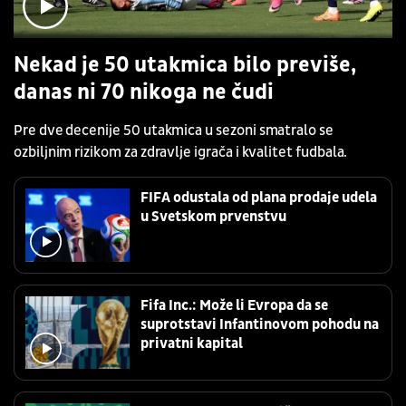
Nekad je 50 utakmica bilo previše,
danas ni 70 nikoga ne čudi
Pre dve decenije 50 utakmica u sezoni smatralo se
ozbiljnim rizikom za zdravlje igrača i kvalitet fudbala.
FIFA odustala od plana prodaje udela
u Svetskom prvenstvu
Fifa Inc.: Može li Evropa da se
suprotstavi Infantinovom pohodu na
privatni kapital