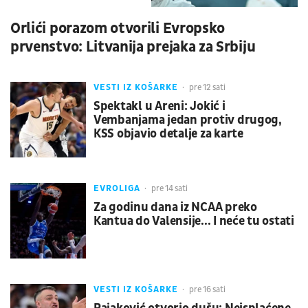
Orlići porazom otvorili Evropsko
prvenstvo: Litvanija prejaka za Srbiju
VESTI IZ KOŠARKE
pre 12 sati
Spektakl u Areni: Jokić i
Vembanjama jedan protiv drugog,
KSS objavio detalje za karte
EVROLIGA
pre 14 sati
Za godinu dana iz NCAA preko
Kantua do Valensije... I neće tu ostati
VESTI IZ KOŠARKE
pre 16 sati