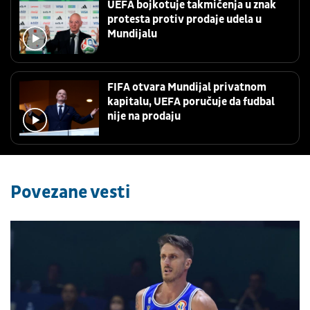
UEFA bojkotuje takmičenja u znak
protesta protiv prodaje udela u
Mundijalu
FIFA otvara Mundijal privatnom
kapitalu, UEFA poručuje da fudbal
nije na prodaju
Povezane vesti