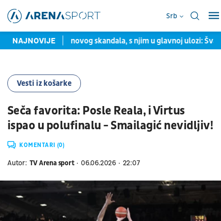
Srb
lumbiji usred novog skandala, s njim u glavnoj ulozi: Švajcarac 
NAJNOVIJE
Vesti iz košarke
Seča favorita: Posle Reala, i Virtus
ispao u polufinalu - Smailagić nevidljiv!
KOMENTARI (0)
Autor:
TV Arena sport
06.06.2026
22:07