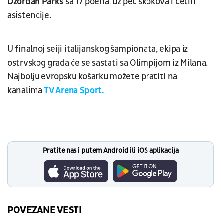
Džordan
Parks
sa 17 poena, uz pet skokova i četiri
asistencije.
U finalnoj seiji italijanskog šampionata, ekipa iz
ostrvskog grada će se sastati sa Olimpijom iz Milana.
Najbolju evropsku košarku možete pratiti na
kanalima
TV Arena Sport.
Pratite nas i putem Android ili iOS aplikacija
POVEZANE VESTI