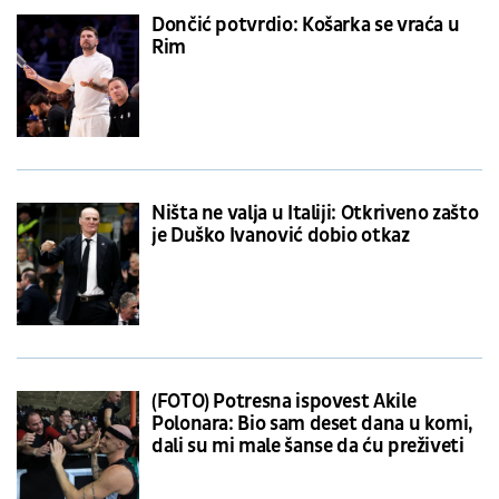
Dončić potvrdio: Košarka se vraća u
Rim
Ništa ne valja u Italiji: Otkriveno zašto
je Duško Ivanović dobio otkaz
(FOTO) Potresna ispovest Akile
Polonara: Bio sam deset dana u komi,
dali su mi male šanse da ću preživeti