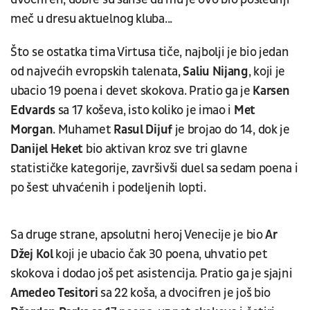
meč u dresu aktuelnog kluba...
Što se ostatka tima Virtusa tiče, najbolji je bio jedan
od najvećih evropskih talenata,
Saliu Nijang
, koji je
ubacio 19 poena i devet skokova. Pratio ga je
Karsen
Edvards
sa 17 koševa, isto koliko je imao i
Met
Morgan
. Muhamet
Rasul
Dijuf
je brojao do 14, dok je
Danijel Heket
bio aktivan kroz sve tri glavne
statističke kategorije, završivši duel sa sedam poena i
po šest uhvaćenih i podeljenih lopti.
Sa druge strane, apsolutni heroj Venecije je bio
Ar
Džej Kol
koji je ubacio čak 30 poena, uhvatio pet
skokova i dodao još pet asistencija. Pratio ga je sjajni
Amedeo Tesitori
sa 22 koša, a dvocifren je još bio