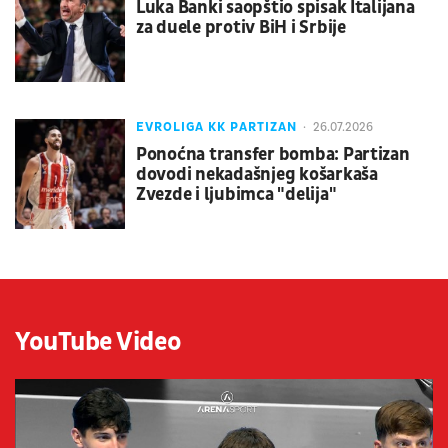
Luka Banki saopštio spisak Italijana
za duele protiv BiH i Srbije
EVROLIGA KK PARTIZAN
26.07.2026
Ponoćna transfer bomba: Partizan
dovodi nekadašnjeg košarkaša
Zvezde i ljubimca "delija"
YouTube Video