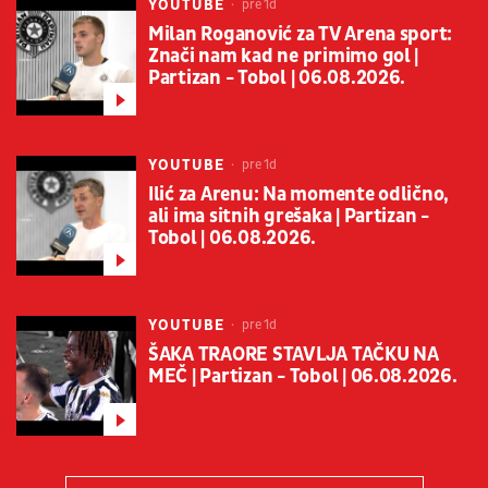
YOUTUBE
pre 1d
Milan Roganović za TV Arena sport:
Znači nam kad ne primimo gol |
Partizan - Tobol | 06.08.2026.
YOUTUBE
pre 1d
Ilić za Arenu: Na momente odlično,
ali ima sitnih grešaka | Partizan -
Tobol | 06.08.2026.
YOUTUBE
pre 1d
ŠAKA TRAORE STAVLJA TAČKU NA
MEČ | Partizan - Tobol | 06.08.2026.