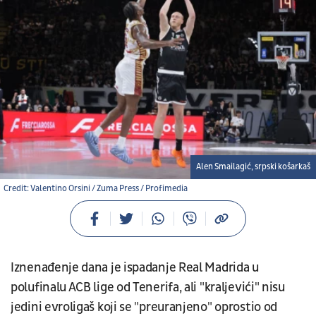
Alen Smailagić, srpski košarkaš
Credit: Valentino Orsini / Zuma Press / Profimedia
Iznenađenje dana je ispadanje Real Madrida u
polufinalu ACB lige od Tenerifa, ali "kraljevići" nisu
jedini evroligaš koji se "preuranjeno" oprostio od