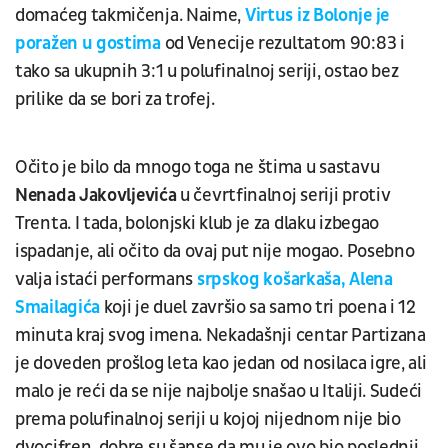
domaćeg takmičenja. Naime,
Virtus iz Bolonje je
poražen u gostima
od Venecije rezultatom 90:83 i
tako sa ukupnih 3:1 u polufinalnoj seriji, ostao bez
prilike da se bori za trofej.
Očito je bilo da mnogo toga ne štima u sastavu
Nenada
Jakovljevića
u čevrtfinalnoj seriji protiv
Trenta. I tada, bolonjski klub je za dlaku izbegao
ispadanje, ali očito da ovaj put nije mogao. Posebno
valja istaći performans
srpskog košarkaša, Alena
Smailagića
koji je duel završio sa samo tri poena i 12
minuta kraj svog imena. Nekadašnji centar Partizana
je doveden prošlog leta kao jedan od nosilaca igre, ali
malo je reći da se nije najbolje snašao u Italiji. Sudeći
prema polufinalnoj seriji u kojoj nijednom nije bio
dvocifren, dobre su šanse da mu je ovo bio poslednji