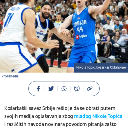
Nikola Topić, košarkaš Oklahome
Profimedia
Košarkaški savez Srbije rešio je da se obrati putem
svojih medija oglašavanja zbog
mladog Nikole Topića
i različitih navoda novinara povodom pitanja zašto