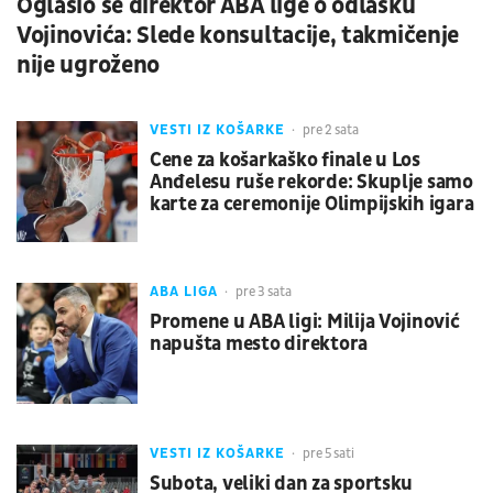
Oglasio se direktor ABA lige o odlasku
Vojinovića: Slede konsultacije, takmičenje
nije ugroženo
VESTI IZ KOŠARKE
pre 2 sata
Cene za košarkaško finale u Los
Anđelesu ruše rekorde: Skuplje samo
karte za ceremonije Olimpijskih igara
ABA LIGA
pre 3 sata
Promene u ABA ligi: Milija Vojinović
napušta mesto direktora
VESTI IZ KOŠARKE
pre 5 sati
Subota, veliki dan za sportsku