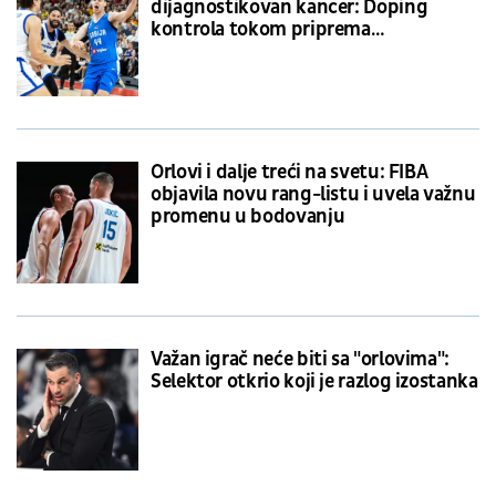
dijagnostikovan kancer: Doping
kontrola tokom priprema
reprezentacije pokazala loš rezultat
Orlovi i dalje treći na svetu: FIBA
objavila novu rang-listu i uvela važnu
promenu u bodovanju
Važan igrač neće biti sa "orlovima":
Selektor otkrio koji je razlog izostanka