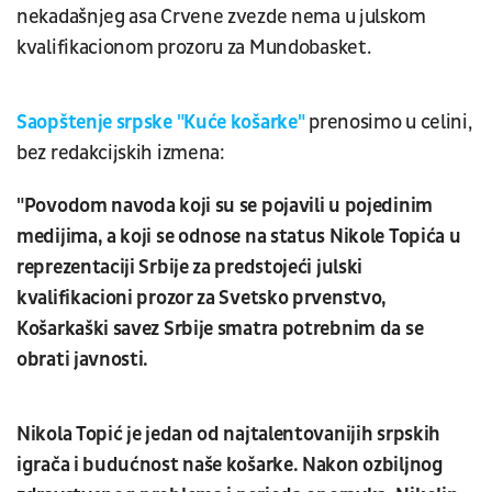
nekadašnjeg asa Crvene zvezde nema u julskom
kvalifikacionom prozoru za Mundobasket.
Saopštenje srpske "Kuće košarke"
prenosimo u celini,
bez redakcijskih izmena:
"Povodom navoda koji su se pojavili u pojedinim
medijima, a koji se odnose na status Nikole Topića u
reprezentaciji Srbije za predstojeći julski
kvalifikacioni prozor za Svetsko prvenstvo,
Košarkaški savez Srbije smatra potrebnim da se
obrati javnosti.
Nikola Topić je jedan od najtalentovanijih srpskih
igrača i budućnost naše košarke. Nakon ozbiljnog