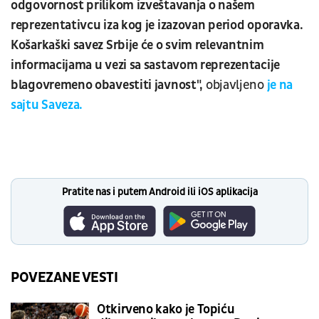
odgovornost prilikom izveštavanja o našem
reprezentativcu iza kog je izazovan period oporavka.
Košarkaški savez Srbije će o svim relevantnim
informacijama u vezi sa sastavom reprezentacije
blagovremeno obavestiti javnost",
objavljeno
je na
sajtu Saveza.
Pratite nas i putem Android ili iOS aplikacija
POVEZANE VESTI
Otkirveno kako je Topiću