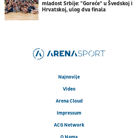
mladost Srbije: "Goreće" u Švedskoj i
Hrvatskoj, ulog dva finala
Najnovije
Video
Arena Cloud
Impressum
ACG Network
O Nama