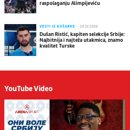
raspolaganju Alimpijeviću
VESTI IZ KOŠARKE
24.02.2026
Dušan Ristić, kapiten selekcije Srbije:
Najbitnija i najteža utakmica, znamo
kvalitet Turske
YouTube Video