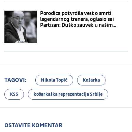
Porodica potvrdila vest o smrti
legendarnog trenera, oglasio se i
Partizan: Duško zauvek u našim
srcima
TAGOVI:
Nikola Topić
Košarka
KSS
košarkaška reprezentacija Srbije
OSTAVITE KOMENTAR