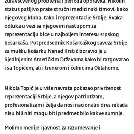
zdravstvenog problema i perioda oporavka, Nikolin
status pažljivo prate stručni medicinski timovi, kako
njegovog kluba, tako i reprezentacije Srbije. Svaka
odluka u vezi sa njegovim nastupom za
reprezentaciju biće u najboljem interesu srpskog
košarkaša. Potpredsednik Košarkaškog saveza Srbije
za mušku košarku Nenad Krstić boravio je u
Sjedinjenim Američkim Državama kako bi razgovarao
i sa Topićem, ali i trenerom i čelnicima Oklahome.
Nikola Topić je u više navrata pokazao privrženost
reprezentaciji Srbije, a njegov patriotizam,
profesionalizam i želja da nosi nacionalni dres nikada
nisu bili niti mogu biti predmet bilo kakve sumnje.
Molimo medije i javnost za razumevanje i