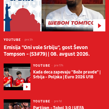
YOUTUBE
pre 3h
Emisija "Oni vole Srbiju", gost Ševon
Tompson - (S3#79) | 08. avgust 2026.
YOUTUBE
pre 17h
Kada deca zapevaju "Bože pravde" |
Srbija - Poljska | Euro 2026 U18
YOUTUBE
pre 1d
Partizan - Tobol 3:0 | UEFA