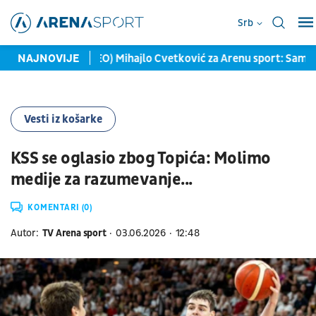
Srb
am se!
NAJNOVIJE
(VIDEO) Mihajlo Cvetković za Arenu sport: Samo sam
Vesti iz košarke
KSS se oglasio zbog Topića: Molimo
medije za razumevanje...
KOMENTARI (0)
Autor:
TV Arena sport
03.06.2026
12:48