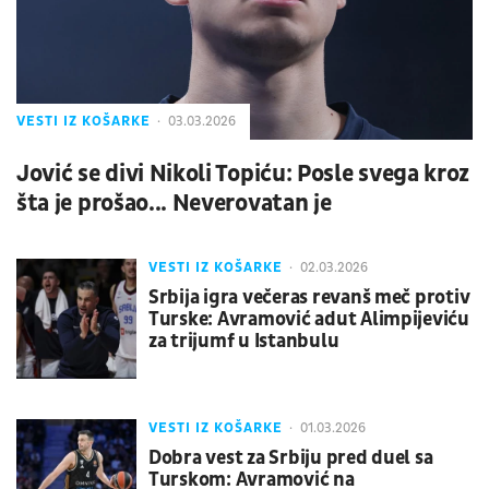
VESTI IZ KOŠARKE
03.03.2026
Jović se divi Nikoli Topiću: Posle svega kroz
šta je prošao... Neverovatan je
VESTI IZ KOŠARKE
02.03.2026
Srbija igra večeras revanš meč protiv
Turske: Avramović adut Alimpijeviću
za trijumf u Istanbulu
VESTI IZ KOŠARKE
01.03.2026
Dobra vest za Srbiju pred duel sa
Turskom: Avramović na