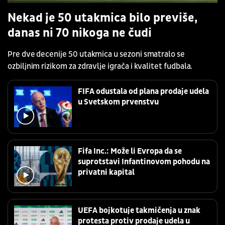
Nekad je 50 utakmica bilo previše,
danas ni 70 nikoga ne čudi
Pre dve decenije 50 utakmica u sezoni smatralo se
ozbiljnim rizikom za zdravlje igrača i kvalitet fudbala.
FIFA odustala od plana prodaje udela
u Svetskom prvenstvu
Fifa Inc.: Može li Evropa da se
suprotstavi Infantinovom pohodu na
privatni kapital
UEFA bojkotuje takmičenja u znak
protesta protiv prodaje udela u