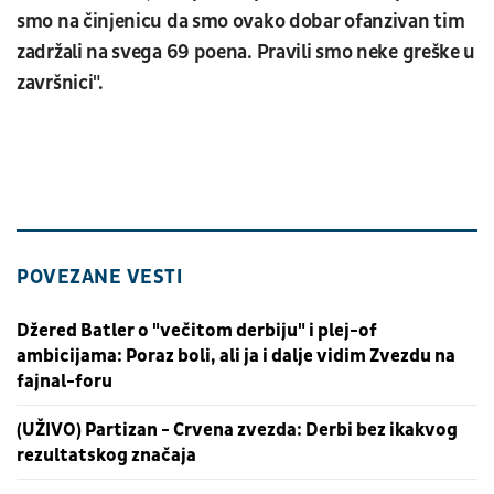
smo na činjenicu da smo ovako dobar ofanzivan tim
zadržali na svega 69 poena. Pravili smo neke greške u
završnici".
POVEZANE VESTI
Džered Batler o "večitom derbiju" i plej-of
ambicijama: Poraz boli, ali ja i dalje vidim Zvezdu na
fajnal-foru
(UŽIVO) Partizan - Crvena zvezda: Derbi bez ikakvog
rezultatskog značaja