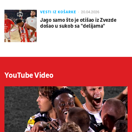
VESTI IZ KOŠARKE
20.04.2026
Jago samo što je otišao iz Zvezde
došao u sukob sa "delijama"
YouTube Video