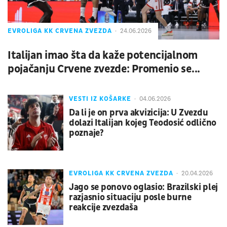
EVROLIGA KK CRVENA ZVEZDA
24.06.2026
Italijan imao šta da kaže potencijalnom
pojačanju Crvene zvezde: Promenio se...
VESTI IZ KOŠARKE
04.06.2026
Da li je on prva akvizicija: U Zvezdu
dolazi Italijan kojeg Teodosić odlično
poznaje?
EVROLIGA KK CRVENA ZVEZDA
20.04.2026
Jago se ponovo oglasio: Brazilski plej
razjasnio situaciju posle burne
reakcije zvezdaša