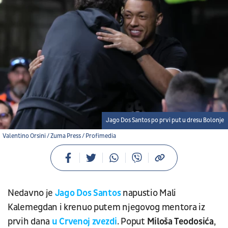
Jago Dos Santos po prvi put u dresu Bolonje
Valentino Orsini / Zuma Press / Profimedia
Nedavno je
Jago
Dos
Santos
napustio Mali
Kalemegdan i krenuo putem njegovog mentora iz
prvih dana
u Crvenoj zvezdi
. Poput
Miloša
Teodosića
,