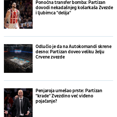
Ponoćna transfer bomba: Partizan
dovodi nekadašnjeg košarkaša Zvezde
i ljubimca "delija"
Odlučio je da na Autokomandi skrene
desno: Partizan doveo veliku želju
Crvene zvezde
Penjaroja umešao prste: Partizan
"krade" Zvezdino već viđeno
pojačanje?