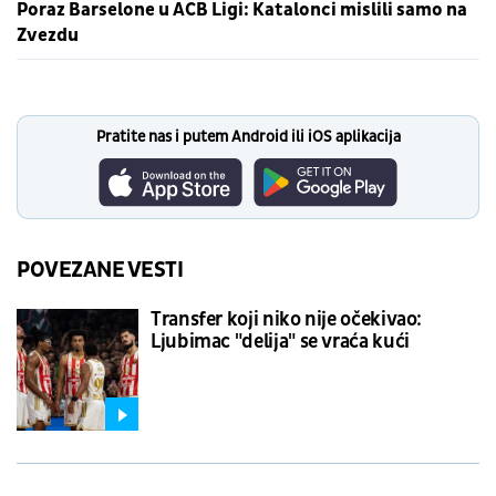
Poraz Barselone u ACB Ligi: Katalonci mislili samo na
Zvezdu
Pratite nas i putem Android ili iOS aplikacija
POVEZANE VESTI
Transfer koji niko nije očekivao:
Ljubimac "delija" se vraća kući