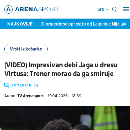
Srb
e hitno reagovala
NAJNOVIJE
Diomande se oprostio od Lajpciga: Nije lako 
Vesti iz košarke
(VIDEO) Impresivan debi Jaga u dresu
Virtusa: Trener morao da ga smiruje
KOMENTARI (0)
Autor:
TV Arena sport
19.04.2026
18:39