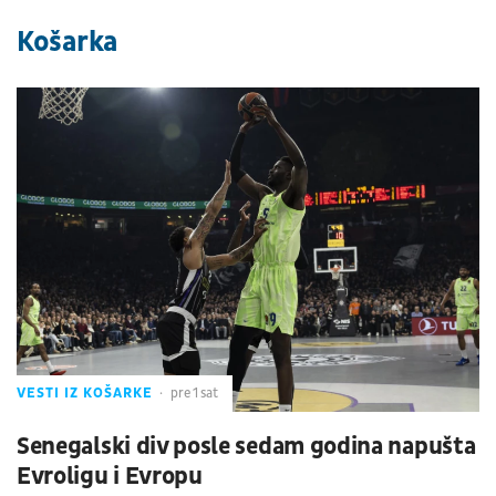
Košarka
VESTI IZ KOŠARKE
pre 1 sat
Senegalski div posle sedam godina napušta
Evroligu i Evropu