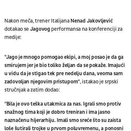
Nakon meča, trener Italijana
Nenad
Jakovljević
dotakao se
Jagovog
performansa na konferenciji za
medije:
"Jago je mnogo pomogao ekipi, a moj posao je da ga
smirujem jer je bio toliko željan da se pokaže. Imajući
u vidu da je stigao tek pre nedelju dana, veoma sam
zadovoljan njegovim pristupom"
, istakao je srpski
stručnjak a zatim dodao:
"Bila je ovo teška utakmica za nas. Igrali smo protiv
snažnog tima koji je dobro treniran i ima
jasno
naznačenu
hijerarhiju. Imali smo sreće što su zaista
loše šutirali trojke u prvom poluvremenu, a ponosni