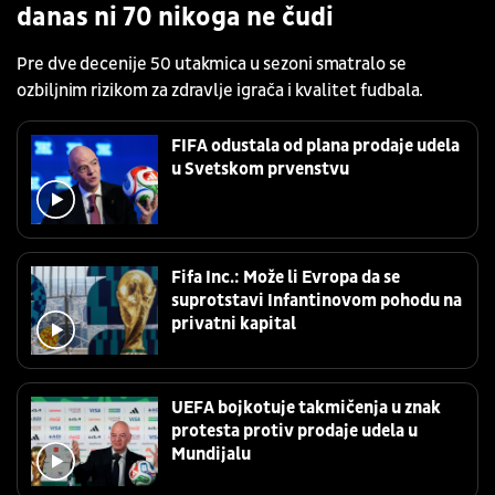
danas ni 70 nikoga ne čudi
Pre dve decenije 50 utakmica u sezoni smatralo se
ozbiljnim rizikom za zdravlje igrača i kvalitet fudbala.
FIFA odustala od plana prodaje udela
u Svetskom prvenstvu
Fifa Inc.: Može li Evropa da se
suprotstavi Infantinovom pohodu na
privatni kapital
UEFA bojkotuje takmičenja u znak
protesta protiv prodaje udela u
Mundijalu