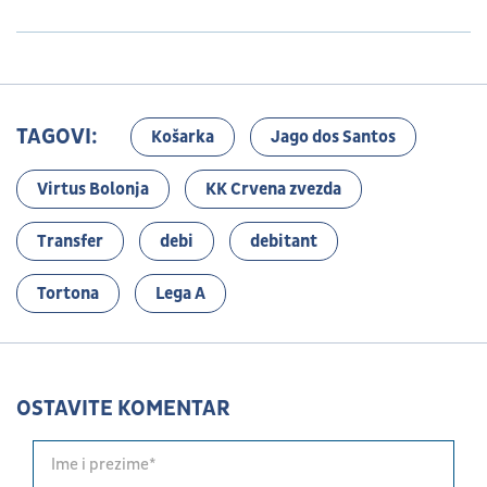
TAGOVI:
Košarka
Jago dos Santos
Virtus Bolonja
KK Crvena zvezda
Transfer
debi
debitant
Tortona
Lega A
OSTAVITE KOMENTAR