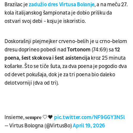
Brazilac je
zadužio dres
Virtusa Bolonje
, a na meču 27.
kola italijanskog šampionata je dobio priliku da
ostvari svoj debi - koju je iskoristio.
Doskorašnji plejmejker crveno-belih je u crno-belom
dresu doprineo pobedi nad
Tortonom
(74:69) sa
12
poena, šest skokova i šest asistencija
kroz 25 minuta
košarke. Što se tiče šuta, za dva poena je pogodio dva
od devet pokušaja, dok je za tri poena bio daleko
delotvorniji (dva od tri).
Insieme, 𝐬𝐞𝐦𝐩𝐫𝐞 🤍🖤
pic.twitter.com/NF9GGY3N5l
— Virtus Bologna (@VirtusBo)
April 19, 2026