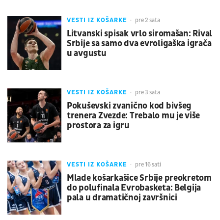
VESTI IZ KOŠARKE
pre 2 sata
Litvanski spisak vrlo siromašan: Rival
Srbije sa samo dva evroligaška igrača
u avgustu
VESTI IZ KOŠARKE
pre 3 sata
Pokuševski zvanično kod bivšeg
trenera Zvezde: Trebalo mu je više
prostora za igru
VESTI IZ KOŠARKE
pre 16 sati
Mlade košarkašice Srbije preokretom
do polufinala Evrobasketa: Belgija
pala u dramatičnoj završnici