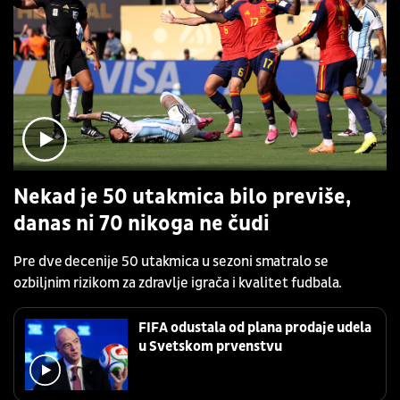
Nekad je 50 utakmica bilo previše,
danas ni 70 nikoga ne čudi
Pre dve decenije 50 utakmica u sezoni smatralo se
ozbiljnim rizikom za zdravlje igrača i kvalitet fudbala.
FIFA odustala od plana prodaje udela
u Svetskom prvenstvu