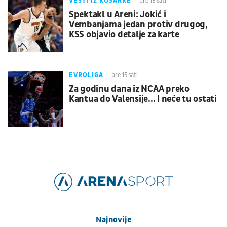
VESTI IZ KOŠARKE
pre 13 sati
Spektakl u Areni: Jokić i
Vembanjama jedan protiv drugog,
KSS objavio detalje za karte
EVROLIGA
pre 15 sati
Za godinu dana iz NCAA preko
Kantua do Valensije... I neće tu ostati
Najnovije