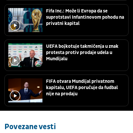
Fifa Inc.: Može li Evropa da se
suprotstavi Infantinovom pohodu na
privatni kapital
UEFA bojkotuje takmičenja u znak
protesta protiv prodaje udela u
Mundijalu
FIFA otvara Mundijal privatnom
kapitalu, UEFA poručuje da fudbal
nije na prodaju
Povezane vesti