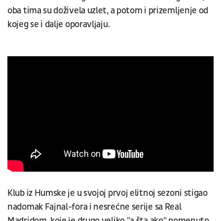
oba tima su doživela uzlet, a potom i prizemljenje od
kojeg se i dalje oporavljaju.
Klub iz Humske je u svojoj prvoj elitnoj sezoni stigao
nadomak Fajnal-fora i nesrećne serije sa Real
Madridom, koje je drugo veliko "a šta ako" pomenuto