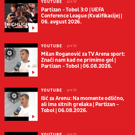
YOUTUBE
pre 1d
Partizan - Tobol 3:0 | UEFA
Conference League (Kvalifikacije) |
06. avgust 2026.
YOUTUBE
pre 1d
Milan Roganović za TV Arena sport:
Znači nam kad ne primimo gol |
Partizan - Tobol | 06.08.2026.
YOUTUBE
pre 1d
Ilić za Arenu: Na momente odlično,
ali ima sitnih grešaka | Partizan -
Tobol | 06.08.2026.
YOUTUBE
pre 1d