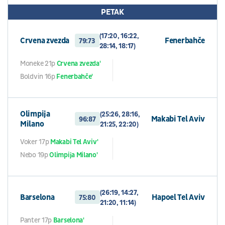
PETAK
(17:20, 16:22,
Crvena zvezda
Fenerbahče
79:73
28:14, 18:17)
Moneke 21p
Crvena zvezda'
Boldvin 16p
Fenerbahče'
Olimpija
(25:26, 28:16,
Makabi Tel Aviv
96:87
Milano
21:25, 22:20)
Voker 17p
Makabi Tel Aviv'
Nebo 19p
Olimpija Milano'
(26:19, 14:27,
Barselona
Hapoel Tel Aviv
75:80
21:20, 11:14)
Panter 17p
Barselona'