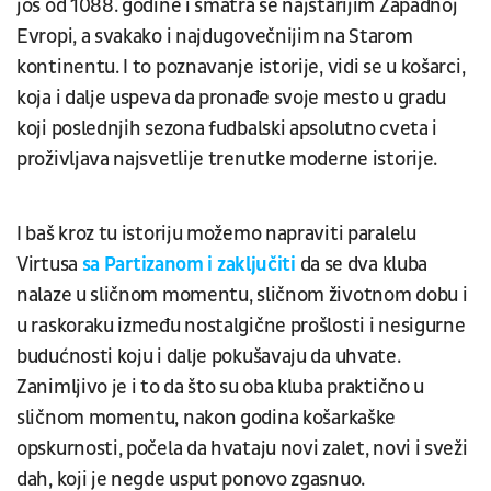
još od 1088. godine i smatra se najstarijim Zapadnoj
Evropi, a svakako i najdugovečnijim na Starom
kontinentu. I to poznavanje istorije, vidi se u košarci,
koja i dalje uspeva da pronađe svoje mesto u gradu
koji poslednjih sezona fudbalski apsolutno cveta i
proživljava najsvetlije trenutke moderne istorije.
I baš kroz tu istoriju možemo napraviti paralelu
Virtusa
sa Partizanom i zaključiti
da se dva kluba
nalaze u sličnom momentu, sličnom životnom dobu i
u raskoraku između nostalgične prošlosti i nesigurne
budućnosti koju i dalje pokušavaju da uhvate.
Zanimljivo je i to da što su oba kluba praktično u
sličnom momentu, nakon godina košarkaške
opskurnosti, počela da hvataju novi zalet, novi i sveži
dah, koji je negde usput ponovo zgasnuo.