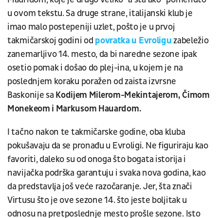
u ovom tekstu. Sa druge strane, italijanski klub je
imao malo postepeniji uzlet, pošto je u prvoj
takmičarskoj godini od
povratka u Evroligu
zabeležio
zanemarljivo 14. mesto, da bi naredne sezone ipak
osetio pomak i došao do plej-ina, u kojem je na
poslednjem koraku poražen od zaista izvrsne
Baskonije sa
Kodijem Milerom-Mekintajerom, Čimom
Monekeom i Markusom Hauardom.
I tačno nakon te takmičarske godine, oba kluba
pokušavaju da se pronađu u Evroligi. Ne figuriraju kao
favoriti, daleko su od onoga što bogata istorija i
navijačka podrška garantuju i svaka nova godina, kao
da predstavlja još veće razočaranje. Jer, šta znači
Virtusu što je ove sezone 14. što jeste boljitak u
odnosu na pretposlednje mesto prošle sezone. Isto