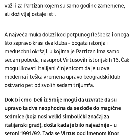
važi i za Partizan kojem su samo godine zamenjene,
ali doživljaj ostaje isti.
A najveća muka dolazi kod potpunog flešbeka i onoga
što zapravo krasi dva kluba - bogata istorija i
međusobni okršaji, u kojima je Partizan ima samo
sedam pobeda, nasuprot Virtusovih istorijskih 16. Čak
mogu likovati Italijani činjenicom da je u ova
moderna i teška vremena upravo beogradski klub
ostvario pet od svojih sedam trijumfa.
Dok bi crno-beli iz Srbije mogli da uzvrate da su
upravo ta dva neophodna da se dođe do magične
sedmice (koja nosi veliki simbolički značaj za
italijanski grad), došla kada je bilo najvažnije - u
sezoni 1991/92. Tada se Virtus pod imenom Knor