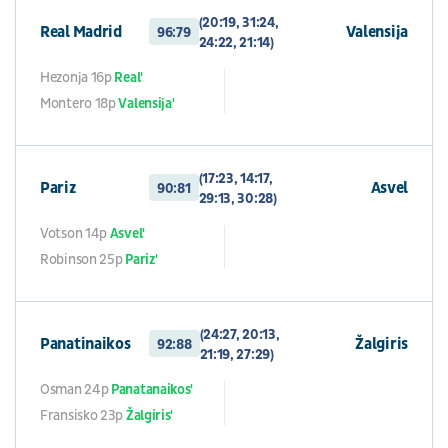
(20:19, 31:24,
Real Madrid
Valensija
96:79
24:22, 21:14)
Hezonja 16p
Real'
Montero 18p
Valensija'
(17:23, 14:17,
Pariz
Asvel
90:81
29:13, 30:28)
Votson 14p
Asvel'
Robinson 25p
Pariz'
(24:27, 20:13,
Panatinaikos
Žalgiris
92:88
21:19, 27:29)
Osman 24p
Panatanaikos'
Fransisko 23p
Žalgiris'