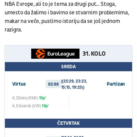
NBA Evrope, ali to je tema za drugi put... Stoga,
umesto da žalimo i bavimo se stvarnim problemima,
makar na veče, pustimo istoriju da se još jednom
razigra.
31. KOLO
SREDA
((25:29, 23:23,
Virtus
Partizan
82:88
15:13, 19:23))
K. Džons (PAR)
19p'
K. Edvards (VIR)
19p'
ČETVRTAK