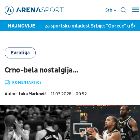
Srb
a, veliki dan za sportsku mladost Srbije: "Goreće" u Švedskoj i H
NAJNOVIJE
Evroliga
Crno-bela nostalgija...
KOMENTARI (0)
Autor:
Luka Marković
11.03.2026
09:52