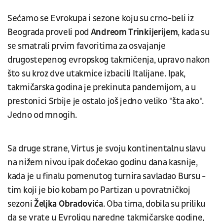
Sećamo se Evrokupa i sezone koju su crno-beli iz
Beograda proveli pod
Andreom Trinkijerijem
, kada su
se smatrali prvim favoritima za osvajanje
drugostepenog evropskog takmičenja, upravo nakon
što su kroz dve utakmice izbacili Italijane. Ipak,
takmičarska godina je prekinuta pandemijom, a u
prestonici Srbije je ostalo još jedno veliko "šta ako".
Jedno od mnogih.
Sa druge strane, Virtus je svoju kontinentalnu slavu
na nižem nivou ipak dočekao godinu dana kasnije,
kada je u finalu pomenutog turnira savladao Bursu -
tim koji je bio kobam po Partizan u povratničkoj
sezoni
Željka Obradovića
. Oba tima, dobila su priliku
da se vrate u Evroligu naredne takmičarske godine,