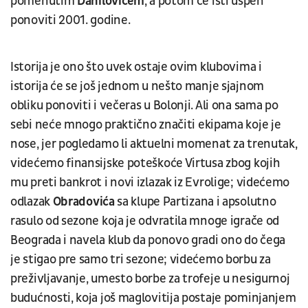
pomenutim
Danilovićem
, a potom će isti uspeh
ponoviti 2001. godine.
Istorija je ono što uvek ostaje ovim klubovima i
istorija će se još jednom u nešto manje sjajnom
obliku ponoviti i večeras u Bolonji. Ali ona sama po
sebi neće mnogo praktično značiti ekipama koje je
nose, jer pogledamo li aktuelni momenat za trenutak,
videćemo finansijske poteškoće Virtusa zbog kojih
mu preti bankrot i novi izlazak iz Evrolige; videćemo
odlazak
Obradovića
sa klupe Partizana i apsolutno
rasulo od sezone koja je odvratila mnoge igrače od
Beograda i navela klub da ponovo gradi ono do čega
je stigao pre samo tri sezone; videćemo borbu za
preživljavanje, umesto borbe za trofeje u nesigurnoj
budućnosti, koja još maglovitija postaje pominjanjem