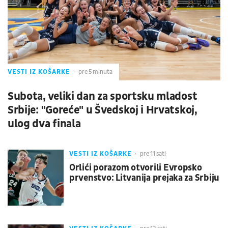
VESTI IZ KOŠARKE
pre 5 minuta
Subota, veliki dan za sportsku mladost
Srbije: "Goreće" u Švedskoj i Hrvatskoj,
ulog dva finala
VESTI IZ KOŠARKE
pre 11 sati
Orlići porazom otvorili Evropsko
prvenstvo: Litvanija prejaka za Srbiju