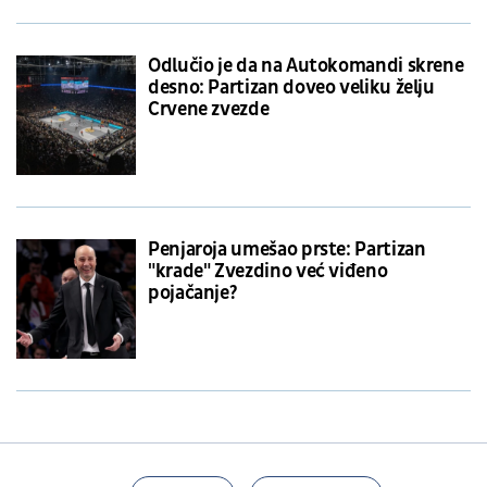
Odlučio je da na Autokomandi skrene
desno: Partizan doveo veliku želju
Crvene zvezde
Penjaroja umešao prste: Partizan
"krade" Zvezdino već viđeno
pojačanje?