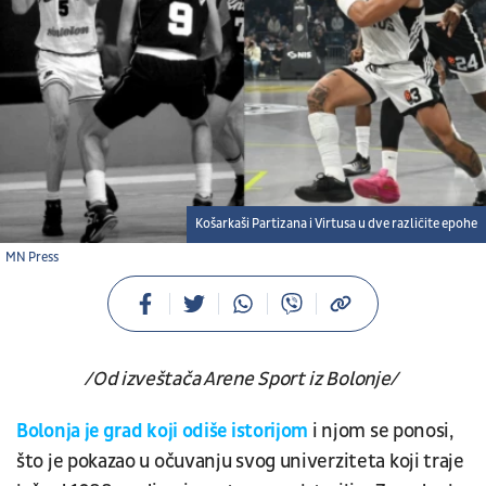
Košarkaši Partizana i Virtusa u dve različite epohe
MN Press
/Od izveštača Arene Sport iz Bolonje/
Bolonja je grad koji odiše istorijom
i njom se ponosi,
što je pokazao u očuvanju svog univerziteta koji traje