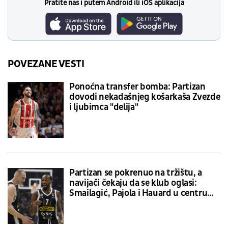
Pratite nas i putem Android ili iOS aplikacija
POVEZANE VESTI
Ponoćna transfer bomba: Partizan
dovodi nekadašnjeg košarkaša Zvezde
i ljubimca "delija"
Partizan se pokrenuo na tržištu, a
navijači čekaju da se klub oglasi:
Smailagić, Pajola i Hauard u centru
crno-belih transfer priča