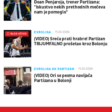
Đoan Penjaroja, trener Partizana:
"Iskustvo nekih prethodnih mečeva
nam je pomoglo"
EVROLIGA
11.03.2026
UŽIVO
BLOG UŽIVO
(VIDEO) Sreća prati hrabre! Partizan
TRIJUMFALNO prošetao kroz Bolonju
EVROLIGA KK PARTIZAN
11.03.2026
(VIDEO) Ori se pesma navijača
Partizana u Bolonji