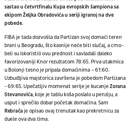
sastao u četvrtfinalu Kupa evropskih šampiona sa
ekipom Željka Obradovića u seriji igranoj na dve
pobede.
FIBA je tada dozvolila da Partizan svoj domaći teren
brani u Beogradu, što kasnije neće biti slučaj, a crno-
beli su iskoristili ovu prednost i savladali daleko
favorizovaniji Knor rezultatom 78:65. Prva utakmica
u Bolonji tesno je pripala domaćinima – 61:60.
Uzbudljiva majstorica završena je pobedom Partizana
- 69:65. Upečatljiv momenat serije je kucanje
Zorana
Stevanovića
, koje je tablu koša poslalo u penziju, a
usput i sprečilo dobar početak domaćina. Sam
Rebrača
je opisao ovaj trenutak kao prekretnicu za
duele ova dva tima.