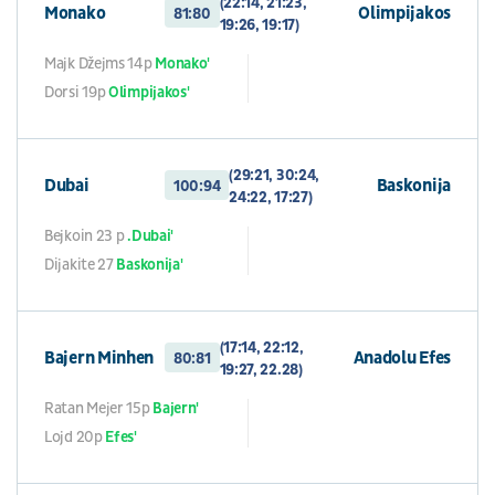
(22:14, 21:23,
Monako
Olimpijakos
81:80
19:26, 19:17)
Majk Džejms 14p
Monako'
Dorsi 19p
Olimpijakos'
(29:21, 30:24,
Dubai
Baskonija
100:94
24:22, 17:27)
Bejkoin 23 p
.Dubai'
Dijakite 27
Baskonija'
(17:14, 22:12,
Bajern Minhen
Anadolu Efes
80:81
19:27, 22.28)
Ratan Mejer 15p
Bajern'
Lojd 20p
Efes'