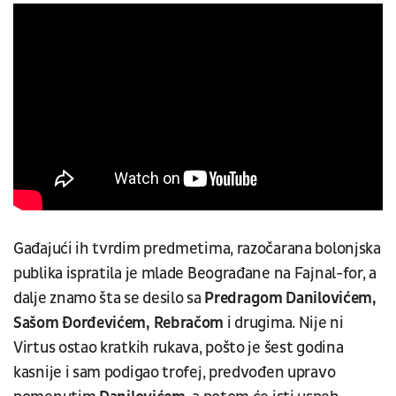
Gađajući ih tvrdim predmetima, razočarana bolonjska
publika ispratila je mlade Beograđane na Fajnal-for, a
dalje znamo šta se desilo sa
Predragom Danilovićem,
Sašom Đorđevićem, Rebračom
i drugima. Nije ni
Virtus ostao kratkih rukava, pošto je šest godina
kasnije i sam podigao trofej, predvođen upravo