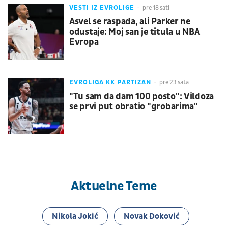
VESTI IZ EVROLIGE
pre 18 sati
Asvel se raspada, ali Parker ne
odustaje: Moj san je titula u NBA
Evropa
EVROLIGA KK PARTIZAN
pre 23 sata
"Tu sam da dam 100 posto": Vildoza
se prvi put obratio "grobarima"
Aktuelne Teme
Nikola Jokić
Novak Đoković