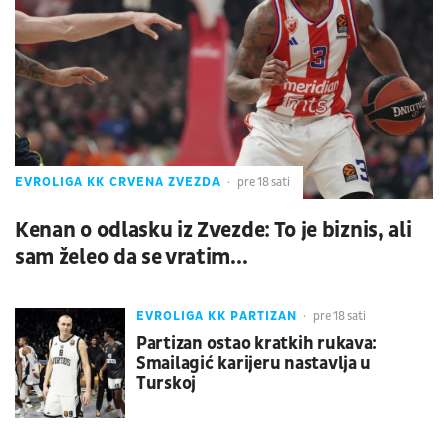
EVROLIGA KK CRVENA ZVEZDA
pre 18 sati
Kenan o odlasku iz Zvezde: To je biznis, ali
sam želeo da se vratim...
EVROLIGA KK PARTIZAN
pre 18 sati
Partizan ostao kratkih rukava:
Smailagić karijeru nastavlja u
Turskoj