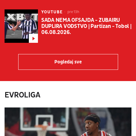
YOUTUBE
pre 13h
SADA NEMA OFSAJDA - ZUBAIRU
DUPLIRA VOĐSTVO | Partizan - Tobol |
06.08.2026.
Pogledaj sve
EVROLIGA