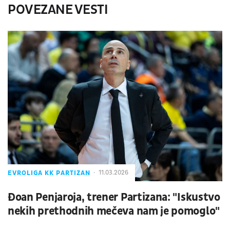
POVEZANE VESTI
EVROLIGA KK PARTIZAN
11.03.2026
Đoan Penjaroja, trener Partizana: "Iskustvo
nekih prethodnih mečeva nam je pomoglo"