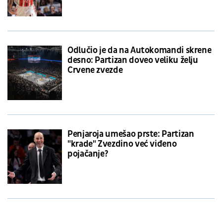
Odlučio je da na Autokomandi skrene
desno: Partizan doveo veliku želju
Crvene zvezde
Penjaroja umešao prste: Partizan
"krade" Zvezdino već viđeno
pojačanje?