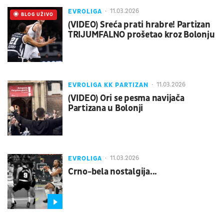
EVROLIGA
11.03.2026
UŽIVO
BLOG UŽIVO
(VIDEO) Sreća prati hrabre! Partizan
TRIJUMFALNO prošetao kroz Bolonju
EVROLIGA KK PARTIZAN
11.03.2026
(VIDEO) Ori se pesma navijača
Partizana u Bolonji
EVROLIGA
11.03.2026
Crno-bela nostalgija...