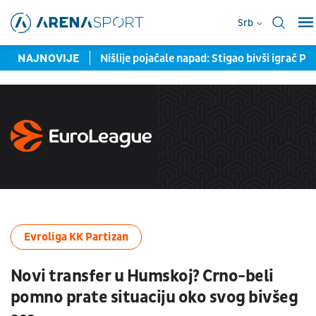
Srb
oj školi i ne baš
NAJNOVIJE
Nišlije pojačale napad: Stigao bivši igrač Pa
Evroliga KK Partizan
Novi transfer u Humskoj? Crno-beli
pomno prate situaciju oko svog bivšeg