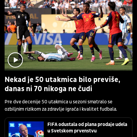
Nekad je 50 utakmica bilo previše,
danas ni 70 nikoga ne čudi
Pre dve decenije 50 utakmica u sezoni smatralo se
ozbiljnim rizikom za zdravlje igrača i kvalitet fudbala.
FIFA odustala od plana prodaje udela
u Svetskom prvenstvu