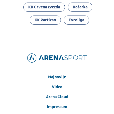
KK Crvena zvezda
Košarka
KK Partizan
Evroliga
Najnovije
Video
Arena Cloud
Impressum