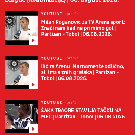
YOUTUBE
pre 12h
Milan Roganović za TV Arena sport:
Znači nam kad ne primimo gol |
Partizan - Tobol | 06.08.2026.
YOUTUBE
pre 12h
Ilić za Arenu: Na momente odlično,
ali ima sitnih grešaka | Partizan -
Tobol | 06.08.2026.
YOUTUBE
pre 13h
ŠAKA TRAORE STAVLJA TAČKU NA
MEČ | Partizan - Tobol | 06.08.2026.