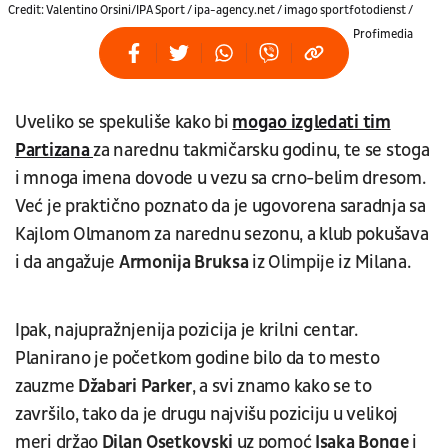
Credit: Valentino Orsini/IPA Sport / ipa-agency.net / imago sportfotodienst /
Profimedia
Uveliko se spekuliše kako bi
mogao izgledati tim
Partizana
za narednu takmičarsku godinu, te se stoga
i mnoga imena dovode u vezu sa crno-belim dresom.
Već je praktično poznato da je ugovorena saradnja sa
Kajlom Olmanom za narednu sezonu, a klub pokušava
i da angažuje
Armonija Bruksa
iz Olimpije iz Milana.
Ipak, najupražnjenija pozicija je krilni centar.
Planirano je početkom godine bilo da to mesto
zauzme
Džabari Parker
, a svi znamo kako se to
završilo, tako da je drugu najvišu poziciju u velikoj
meri držao
Dilan Osetkovski
uz pomoć
Isaka Bonge
i