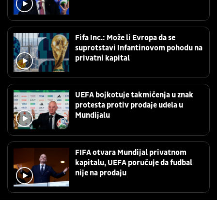
Fifa Inc.: Može li Evropa da se
suprotstavi Infantinovom pohodu na
privatni kapital
UEFA bojkotuje takmičenja u znak
protesta protiv prodaje udela u
Mundijalu
FIFA otvara Mundijal privatnom
kapitalu, UEFA poručuje da fudbal
nije na prodaju