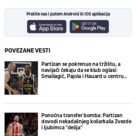
Pratite nas i putem Android ili iOS aplikacija
POVEZANE VESTI
Partizan se pokrenuo na tržištu, a
navijači čekaju da se klub oglasi:
Smailagić, Pajola i Hauard u centru
crno-belih transfer priča
Ponoćna transfer bomba: Partizan
dovodi nekadašnjeg košarkaša Zvezde
i ljubimca "delija"