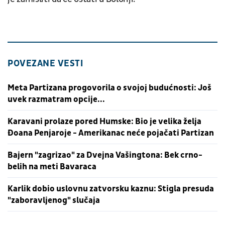
POVEZANE VESTI
Meta Partizana progovorila o svojoj budućnosti: Još
uvek razmatram opcije...
Karavani prolaze pored Humske: Bio je velika želja
Đoana Penjaroje - Amerikanac neće pojačati Partizan
Bajern "zagrizao" za Dvejna Vašingtona: Bek crno-
belih na meti Bavaraca
Karlik dobio uslovnu zatvorsku kaznu: Stigla presuda
"zaboravljenog" slučaja