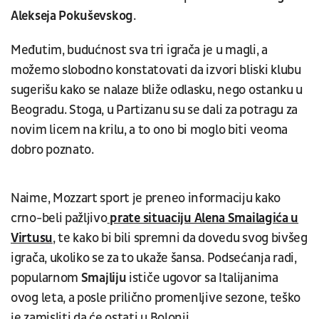
Alekseja Pokuševskog
.
Međutim, budućnost sva tri igrača je u magli, a
možemo slobodno konstatovati da izvori bliski klubu
sugerišu kako se nalaze bliže odlasku, nego ostanku u
Beogradu. Stoga, u Partizanu su se dali za potragu za
novim licem na krilu, a to ono bi moglo biti veoma
dobro poznato.
Naime, Mozzart sport je preneo informaciju kako
crno-beli pažljivo
prate situaciju Alena Smailagića u
Virtusu
, te kako bi bili spremni da dovedu svog bivšeg
igrača, ukoliko se za to ukaže šansa. Podsećanja radi,
popularnom
Smajliju
ističe ugovor sa Italijanima
ovog leta, a posle prilično promenljive sezone, teško
je zamisliti da će ostati u Bolonji.