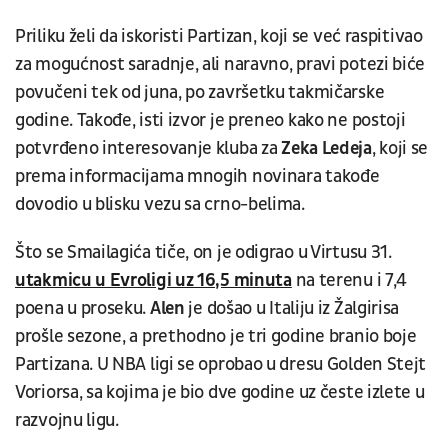
Priliku želi da iskoristi Partizan, koji se već raspitivao
za mogućnost saradnje, ali naravno, pravi potezi biće
povučeni tek od juna, po završetku takmičarske
godine. Takođe, isti izvor je preneo kako ne postoji
potvrđeno interesovanje kluba za
Zeka Ledeja
, koji se
prema informacijama mnogih novinara takođe
dovodio u blisku vezu sa crno-belima.
Što se Smailagića tiče, on je odigrao u Virtusu 31.
utakmicu u Evroligi uz 16,5 minuta
na terenu i 7,4
poena u proseku.
Alen
je došao u Italiju iz Žalgirisa
prošle sezone, a prethodno je tri godine branio boje
Partizana. U NBA ligi se oprobao u dresu Golden Stejt
Voriorsa, sa kojima je bio dve godine uz česte izlete u
razvojnu ligu.