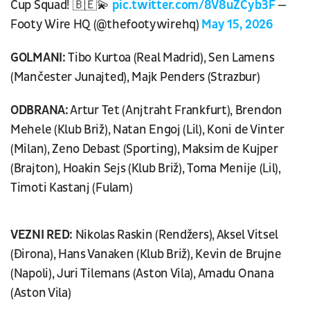
Cup Squad! 🇧🇪💫
pic.twitter.com/8V8uZCyb3F
—
Footy Wire HQ (@thefootywirehq)
May 15, 2026
GOLMANI:
Tibo Kurtoa (Real Madrid), Sen Lamens
(Mančester Junajted), Majk Penders (Strazbur)
ODBRANA:
Artur Tet (Anjtraht Frankfurt), Brendon
Mehele (Klub Briž), Natan Engoj (Lil), Koni de Vinter
(Milan), Zeno Debast (Sporting), Maksim de Kujper
(Brajton), Hoakin Sejs (Klub Briž), Toma Menije (Lil),
Timoti Kastanj (Fulam)
VEZNI RED:
Nikolas Raskin (Rendžers), Aksel Vitsel
(Đirona), Hans Vanaken (Klub Briž), Kevin de Brujne
(Napoli), Juri Tilemans (Aston Vila), Amadu Onana
(Aston Vila)