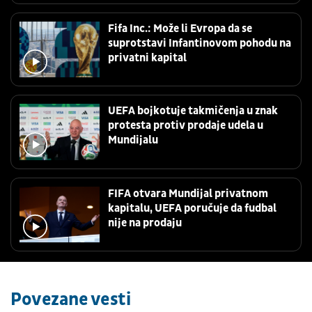
Fifa Inc.: Može li Evropa da se
suprotstavi Infantinovom pohodu na
privatni kapital
UEFA bojkotuje takmičenja u znak
protesta protiv prodaje udela u
Mundijalu
FIFA otvara Mundijal privatnom
kapitalu, UEFA poručuje da fudbal
nije na prodaju
Povezane vesti