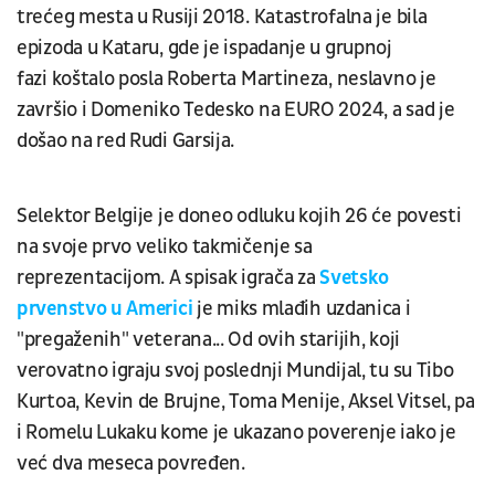
trećeg mesta u Rusiji 2018. Katastrofalna je bila
epizoda u Kataru, gde je ispadanje u grupnoj
fazi koštalo posla Roberta Martineza, neslavno je
završio i Domeniko Tedesko na EURO 2024, a sad je
došao na red Rudi Garsija.
Selektor Belgije je doneo odluku kojih 26 će povesti
na svoje prvo veliko takmičenje sa
reprezentacijom. A spisak igrača za
Svetsko
prvenstvo u Americi
je miks mlađih uzdanica i
"pregaženih" veterana... Od ovih starijih, koji
verovatno igraju svoj poslednji Mundijal, tu su Tibo
Kurtoa, Kevin de Brujne, Toma Menije, Aksel Vitsel, pa
i Romelu Lukaku kome je ukazano poverenje iako je
već dva meseca povređen.