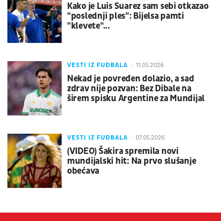
Kako je Luis Suarez sam sebi otkazao
"poslednji ples": Bijelsa pamti
"klevete"...
VESTI IZ FUDBALA
11.05.2026
Nekad je povređen dolazio, a sad
zdrav nije pozvan: Bez Dibale na
širem spisku Argentine za Mundijal
VESTI IZ FUDBALA
07.05.2026
(VIDEO) Šakira spremila novi
mundijalski hit: Na prvo slušanje
obećava