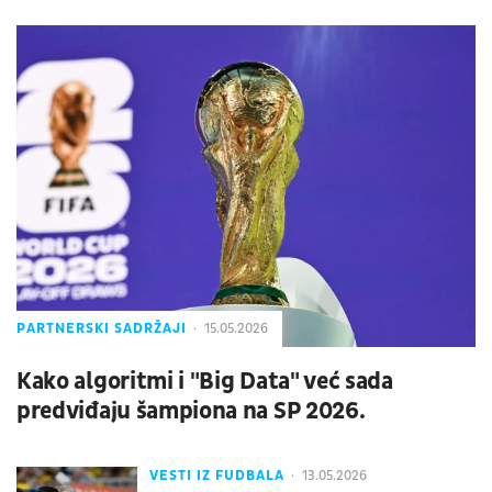
PARTNERSKI SADRŽAJI
15.05.2026
Kako algoritmi i "Big Data" već sada
predviđaju šampiona na SP 2026.
VESTI IZ FUDBALA
13.05.2026