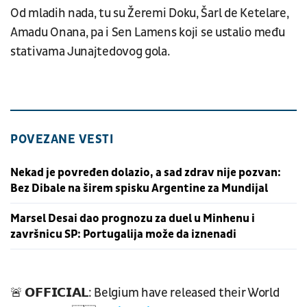
Od mladih nada, tu su Žeremi Doku, Šarl de Ketelare,
Amadu Onana, pa i Sen Lamens koji se ustalio među
stativama Junajtedovog gola.
POVEZANE VESTI
Nekad je povređen dolazio, a sad zdrav nije pozvan:
Bez Dibale na širem spisku Argentine za Mundijal
Marsel Desai dao prognozu za duel u Minhenu i
završnicu SP: Portugalija može da iznenadi
🚨 𝗢𝗙𝗙𝗜𝗖𝗜𝗔𝗟: Belgium have released their World