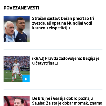
POVEZANE VESTI
Strašan sastav: Dešan precrtao tri
zvezde, ali opet na Mundijal vodi
kaznenu ekspediciju
(KRAJ) Pravda zadovoljena: Belgija je
u četvrtfinalu
De Brujne i Garsija dobro poznaju
Salaha: Zaista je dobar momak, znamo