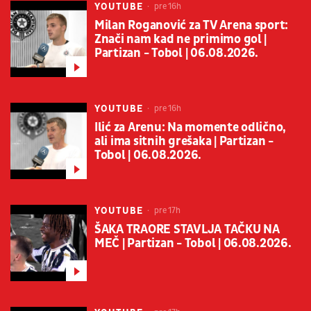
YOUTUBE
pre 16h
Milan Roganović za TV Arena sport:
Znači nam kad ne primimo gol |
Partizan - Tobol | 06.08.2026.
YOUTUBE
pre 16h
Ilić za Arenu: Na momente odlično,
ali ima sitnih grešaka | Partizan -
Tobol | 06.08.2026.
YOUTUBE
pre 17h
ŠAKA TRAORE STAVLJA TAČKU NA
MEČ | Partizan - Tobol | 06.08.2026.