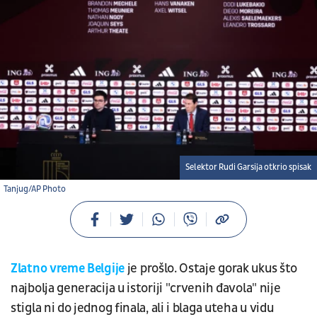
Selektor Rudi Garsija otkrio spisak
Tanjug/AP Photo
Zlatno vreme Belgije
je prošlo. Ostaje gorak ukus što
najbolja generacija u istoriji "crvenih đavola" nije
stigla ni do jednog finala, ali i blaga uteha u vidu