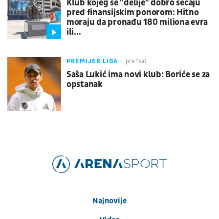
Klub kojeg se "delije" dobro sećaju
pred finansijskim ponorom: Hitno
moraju da pronađu 180 miliona evra
ili...
PREMIJER LIGA
pre 1 sat
Saša Lukić ima novi klub: Boriće se za
opstanak
Najnovije