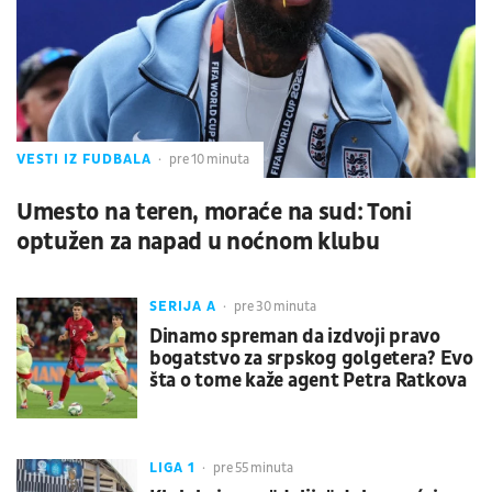
VESTI IZ FUDBALA
pre 10 minuta
Umesto na teren, moraće na sud: Toni
optužen za napad u noćnom klubu
SERIJA A
pre 30 minuta
Dinamo spreman da izdvoji pravo
bogatstvo za srpskog golgetera? Evo
šta o tome kaže agent Petra Ratkova
LIGA 1
pre 55 minuta