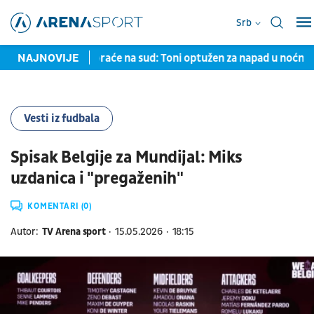
Srb
o na teren, moraće na sud: Toni optužen za napad u noćnom k
NAJNOVIJE
Vesti iz fudbala
Spisak Belgije za Mundijal: Miks
uzdanica i "pregaženih"
KOMENTARI (0)
Autor:
TV Arena sport
15.05.2026
18:15