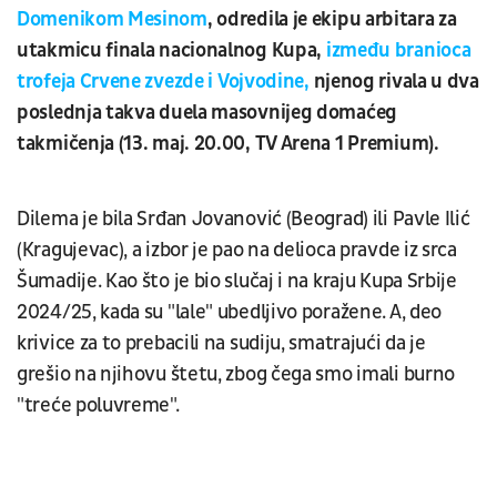
Domenikom Mesinom
, odredila je ekipu arbitara za
utakmicu finala nacionalnog Kupa,
između branioca
trofeja Crvene zvezde
i Vojvodine,
njenog rivala u dva
poslednja takva duela masovnijeg domaćeg
takmičenja (13. maj. 20.00, TV Arena 1 Premium).
Dilema je bila Srđan Jovanović (Beograd) ili Pavle Ilić
(Kragujevac), a izbor je pao na delioca pravde iz srca
Šumadije. Kao što je bio slučaj i na kraju Kupa Srbije
2024/25, kada su "lale" ubedljivo poražene. A, deo
krivice za to prebacili na sudiju, smatrajući da je
grešio na njihovu štetu, zbog čega smo imali burno
"treće poluvreme".