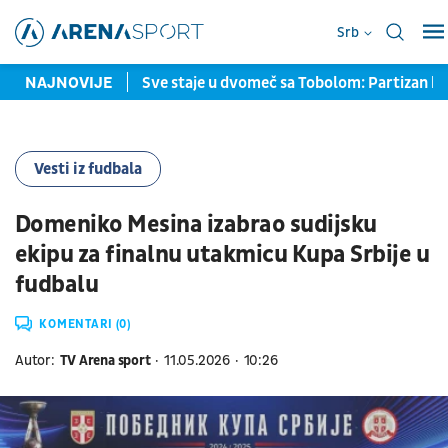
Srb
enciju u rosteru
NAJNOVIJE
Sve staje u dvomeč sa Tobolom: Partizan b
Vesti iz fudbala
Domeniko Mesina izabrao sudijsku
ekipu za finalnu utakmicu Kupa Srbije u
fudbalu
KOMENTARI (0)
Autor:
TV Arena sport
11.05.2026
10:26