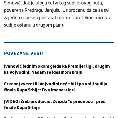
Simović, dok je uloga četvrtog sudije, ovog puta,
poverena Predragu Janjušu. Uz procenu da će se svi
zajedno uspešno postarati da meč protekne mirno, a
sudije ostanu u drugom planu.
POVEZANE VESTI
Ivanović jednim okom gleda ka Premijer ligi, drugim
ka Vojvodini: Nadam se idealnom kraju
Crvenoj zvezdi ili Vojvodini neće biti po volji sudija
finala Kupa Srbije: Dva imena u igri
(VIDEO) Žreb je odlučio: Zvezda "u prednosti" pred
finale Kupa Srbije