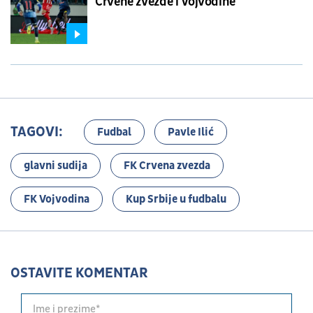
Crvene zvezde i Vojvodine
TAGOVI:
Fudbal
Pavle Ilić
glavni sudija
FK Crvena zvezda
FK Vojvodina
Kup Srbije u fudbalu
OSTAVITE KOMENTAR