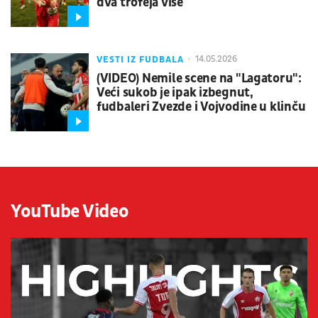
dva trofeja više
VESTI IZ FUDBALA
14.05.2026
(VIDEO) Nemile scene na "Lagatoru":
Veći sukob je ipak izbegnut,
fudbaleri Zvezde i Vojvodine u klinču
YouTube Video