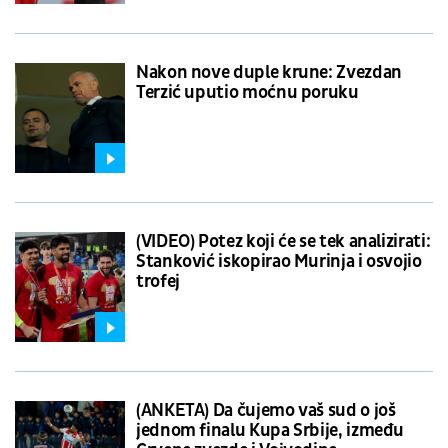
Nakon nove duple krune: Zvezdan
Terzić uputio moćnu poruku
(VIDEO) Potez koji će se tek analizirati:
Stanković iskopirao Murinja i osvojio
trofej
(ANKETA) Da čujemo vaš sud o još
jednom finalu Kupa Srbije, između