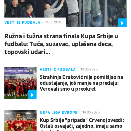
VESTI IZ FUDBALA
14.05.2026
Ružna i tužna strana finala Kupa Srbije u
fudbalu: Tuča, suzavac, uplašena deca,
topovski udari...
VESTI IZ FUDBALA
14.05.2026
Strahinja Eraković nije pomišljao na
odustajanje, još manje na predaju:
Verovali smo u preokret
UEFA LIGA EVROPE
14.05.2026
Kup Srbije "pripada" Crvenoj zvezdi:
Ostali osvajači, zajedno, imaju samo