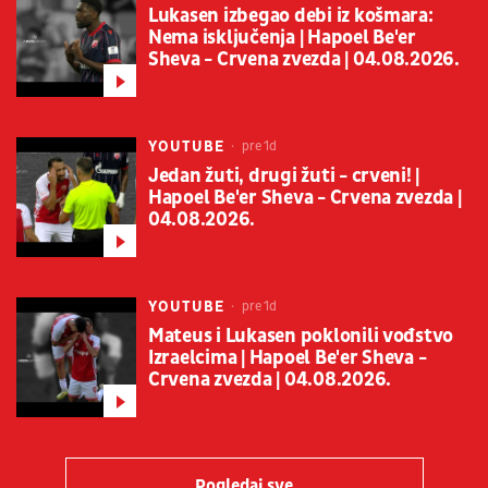
Lukasen izbegao debi iz košmara:
Nema isključenja | Hapoel Be'er
Sheva - Crvena zvezda | 04.08.2026.
YOUTUBE
pre 1d
Jedan žuti, drugi žuti - crveni! |
Hapoel Be'er Sheva - Crvena zvezda |
04.08.2026.
YOUTUBE
pre 1d
Mateus i Lukasen poklonili vođstvo
Izraelcima | Hapoel Be'er Sheva -
Crvena zvezda | 04.08.2026.
Pogledaj sve