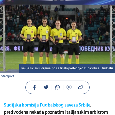
Pavle Ilić, sa sudijama, posle finala poslednjeg Kupa Srbije u fudbalu
Starsport
Sudijska komisija Fudbalskog saveza Srbije
,
predvođena nekada poznatim italijanskim arbitrom