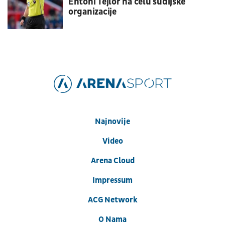
Entoni Tejlor na čelu sudijske
organizacije
Najnovije
Video
Arena Cloud
Impressum
ACG Network
O Nama