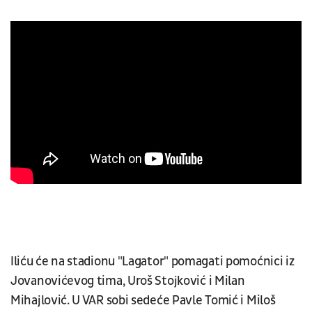
Iliću će na stadionu "Lagator" pomagati pomoćnici iz
Jovanovićevog tima, Uroš Stojković i Milan
Mihajlović. U VAR sobi sedeće Pavle Tomić i Miloš