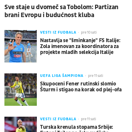
Sve staje u dvomeč sa Tobolom: Partizan
brani Evropu i budućnost kluba
VESTI IZ FUDBALA
pre 10 sati
Nastavlja se "šminkanje" FS Italije:
Zola imenovan za koordinatora za
projekte mlađih selekcija Italije
UEFA LIGA ŠAMPIONA
pre 11 sati
Skupoceni Fener rutinski slomio
Šturm i stigao na korak od plej-ofa
VESTI IZ FUDBALA
pre 11 sati
Turska krenula stopama Srbije: