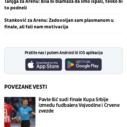
Tanjga za Arenu: Bila bi blamaža da smo ispali, teško bi
to podneli
Stanković za Arenu: Zadovoljan sam plasmanom u
finale, ali fali nam motivacija
Pratite nas i putem Android ili iOS aplikacija
POVEZANE VESTI
Pavle Ilić sudi finale Kupa Srbije
između fudbalera Vojvodine i Crvene
zvezde