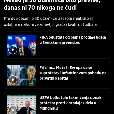
Nekad je 50 utakmica bilo previše,
danas ni 70 nikoga ne čudi
Pre dve decenije 50 utakmica u sezoni smatralo se
ozbiljnim rizikom za zdravlje igrača i kvalitet fudbala.
FIFA odustala od plana prodaje udela
u Svetskom prvenstvu
Fifa Inc.: Može li Evropa da se
suprotstavi Infantinovom pohodu na
privatni kapital
UEFA bojkotuje takmičenja u znak
protesta protiv prodaje udela u
Mundijalu