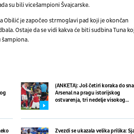
da su bili vicešampioni Švajcarske.
 Obilić je započeo strmoglavi pad koji je okončan
a. Ostaje da se vidi kakva će biti sudbina Tuna koj
u šampiona.
(ANKETA): Još četiri koraka do sna
kog
Arsenal na pragu istorijskog
ostvarenja, tri nedelje visokog
napona na “Emirejtsu”
leko
Zvezdi se ukazala velika prilika: Sj