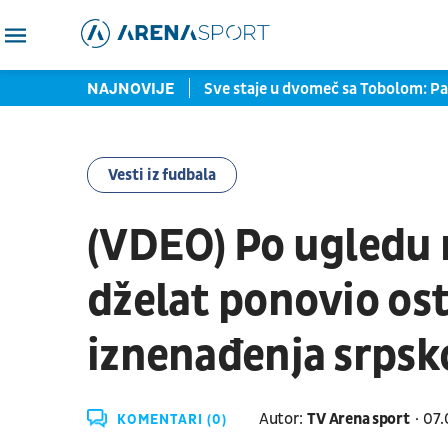
U konkurenciju u rosteru
NAJNOVIJE
Sve staje u dvomeč sa Tobolom: Pa
Vesti iz fudbala
(VDEO) Po ugledu n
dželat ponovio os
iznenađenja srpsk
Autor:
TV Arena sport
07.
KOMENTARI (0)