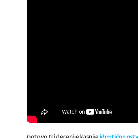
Gotovo tri decenije kasnije
identično ostv