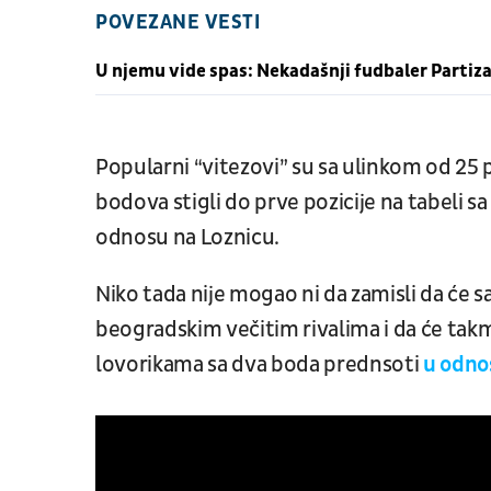
POVEZANE VESTI
U njemu vide spas: Nekadašnji fudbaler Partiza
Popularni “vitezovi” su sa ulinkom od 25 p
bodova stigli do prve pozicije na tabeli s
odnosu na Loznicu.
Niko tada nije mogao ni da zamisli da će s
beogradskim večitim rivalima i da će ta
lovorikama sa dva boda prednsoti
u odno