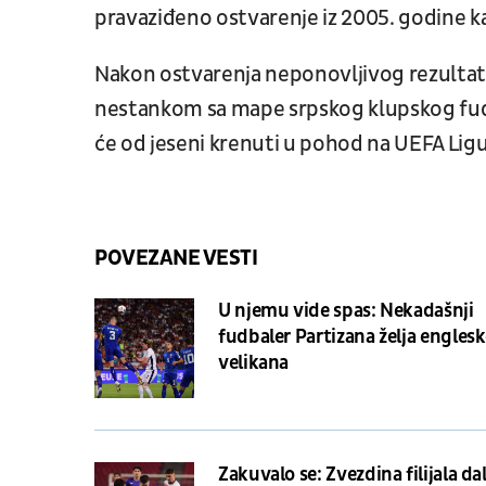
pravaziđeno ostvarenje iz 2005. godine ka
Nakon ostvarenja neponovljivog rezultata
nestankom sa mape srpskog klupskog fudbal
će od jeseni krenuti u pohod na UEFA Lig
POVEZANE VESTI
U njemu vide spas: Nekadašnji
fudbaler Partizana želja engles
velikana
Zakuvalo se: Zvezdina filijala da