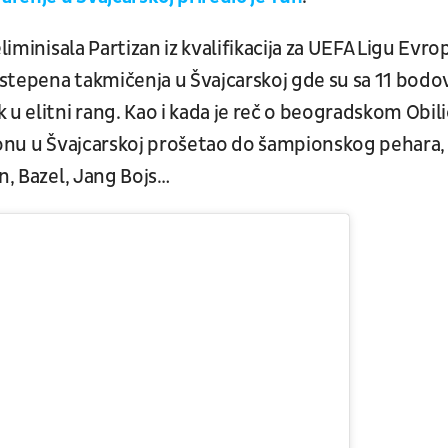
liminisala Partizan iz kvalifikacija za UEFA Ligu Evro
stepena takmičenja u Švajcarskoj gde su sa 11 bodo
 u elitni rang. Kao i kada je reč o beogradskom Obil
ezonu u Švajcarskoj prošetao do šampionskog pehara,
n, Bazel, Jang Bojs…