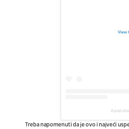
View 
A post sha
Treba napomenuti da je ovo i najveći uspe