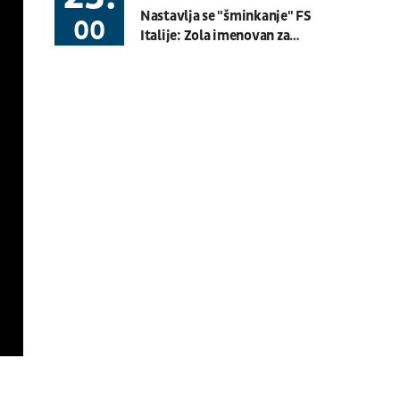
Nastavlja se "šminkanje" FS
Basket 3x3
BG U23 League
00
Italije: Zola imenovan za
koordinatora za projekte
08.08.
19:30
UŽIVO
mlađih selekcija Italije
Hartberg - Sturm
Fudbal
AUSTRIJSKA LIGA
08.08.
20:00
UŽIVO
Budućnost - Dečić
Fudbal
CRNOGORSKA LIGA
08.08.
17:30
UŽIVO
OFK Vršac - Proleter
Fudbal
PRVA LIGA SRBIJE
07.08.
11:00
UŽIVO
Velika Britanija: Slobodan