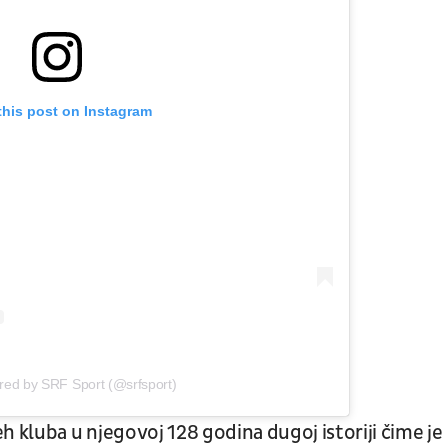
this post on Instagram
red by SRF Sport (@srfsport)
h kluba u njegovoj 128 godina dugoj istoriji čime je