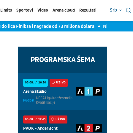
Srb
Limits
Sportovi
Video
Arena cloud
Rezultati
 do lica Finiksa i nagrade od 73 miliona dolara
Ni Partizan, n
PROGRAMSKA ŠEMA
06.08.
20:30
UŽIVO
Arena Studio
UEFA Liga Konferencija -
Fudbal
Kvalifikacije
06.08.
19:45
UŽIVO
PAOK - Anderlecht