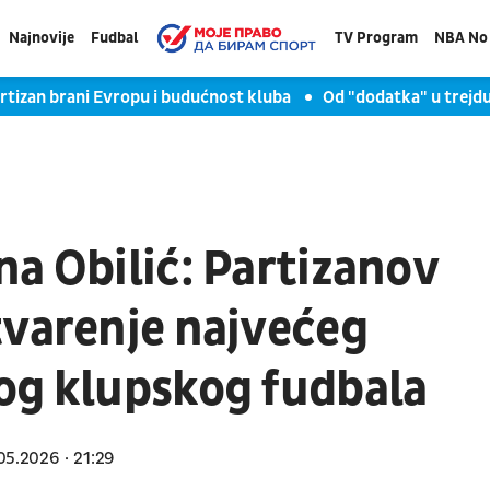
Najnovije
Fudbal
TV Program
NBA No 
rtizan brani Evropu i budućnost kluba
Od "dodatka" u trejdu
a Obilić: Partizanov
tvarenje najvećeg
og klupskog fudbala
05.2026
21:29