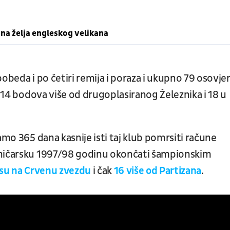
na želja engleskog velikana
obeda i po četiri remija i poraza i ukupno 79 osovje
a 14 bodova više od drugoplasiranog Železnika i 18 u
amo 365 dana kasnije isti taj klub pomrsiti račune
kmičarsku 1997/98 godinu okončati šampionskim
su na Crvenu zvezdu
i čak
16 više od Partizana
.