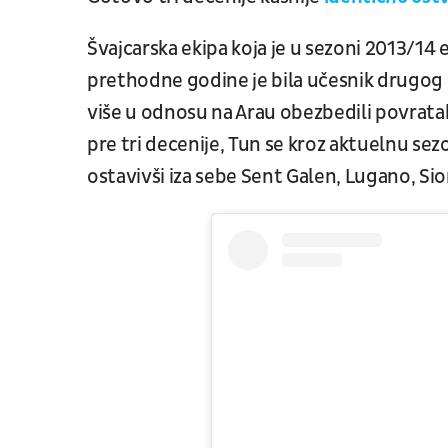
Švajcarska ekipa koja je u sezoni 2013/14 e
prethodne godine je bila učesnik drugog 
više u odnosu na Arau obezbedili povratak
pre tri decenije, Tun se kroz aktuelnu s
ostavivši iza sebe Sent Galen, Lugano, Sio