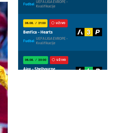
UEFA LIGA EVROPE -
Fudbal
Kvalifikacije
06.08.
21:00
UŽIVO
Benfica - Hearts
UEFA LIGA EVROPE -
Fudbal
Kvalifikacije
06.08.
20:00
UŽIVO
Ajax - Shelbourne
UEFA LIGA
Fudbal
KONFERENCIJA -
Kvalifikacije
06.08.
20:00
UŽIVO
Thun - Vikingur
UEFA LIGA EVROPE -
Fudbal
Kvalifikacije