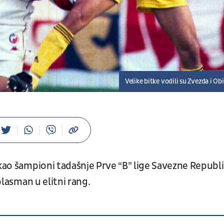
Velike bitke vodili su Zvezda i Obi
kao šampioni tadašnje Prve “B” lige Savezne Republ
plasman u elitni rang.