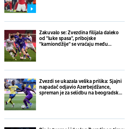
napona na “Emirejtsu”
Zakuvalo se: Zvezdina filijala daleko
od "luke spasa", pribojske
"kamiondžije" se vraćaju među
srpskoligaše
Zvezdi se ukazala velika prilika: Sjajni
napadač odjavio Azerbejdžance,
spreman je za selidbu na beogradsku
Marakanu?