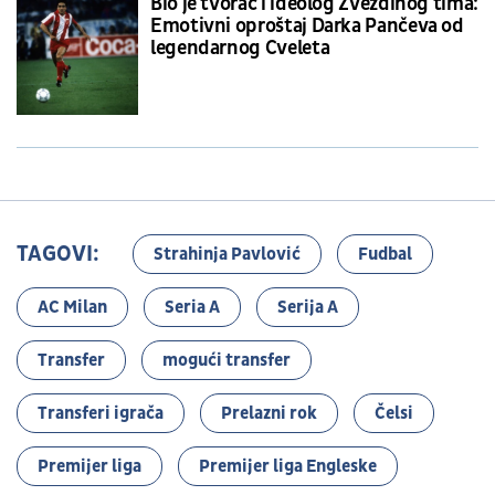
Bio je tvorac i ideolog Zvezdinog tima:
Emotivni oproštaj Darka Pančeva od
legendarnog Cveleta
TAGOVI:
Strahinja Pavlović
Fudbal
AC Milan
Seria A
Serija A
Transfer
mogući transfer
Transferi igrača
Prelazni rok
Čelsi
Premijer liga
Premijer liga Engleske