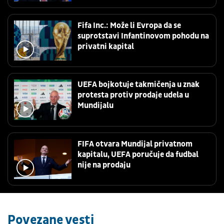
Fifa Inc.: Može li Evropa da se
suprotstavi Infantinovom pohodu na
privatni kapital
UEFA bojkotuje takmičenja u znak
protesta protiv prodaje udela u
Mundijalu
FIFA otvara Mundijal privatnom
kapitalu, UEFA poručuje da fudbal
nije na prodaju
Povezane vesti