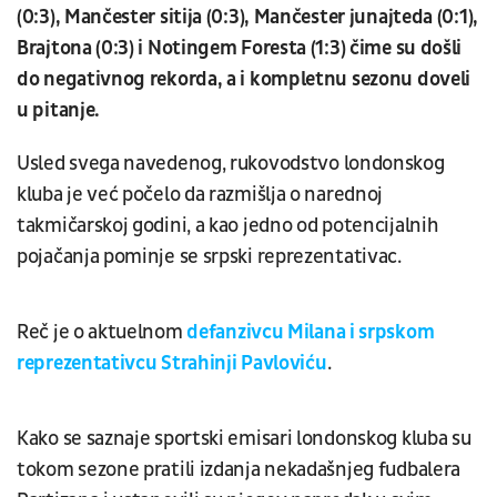
(0:3), Mančester sitija (0:3), Mančester junajteda (0:1),
Brajtona (0:3) i Notingem Foresta (1:3) čime su došli
do negativnog rekorda, a i kompletnu sezonu doveli
u pitanje.
Usled svega navedenog, rukovodstvo londonskog
kluba je već počelo da razmišlja o narednoj
takmičarskoj godini, a kao jedno od potencijalnih
pojačanja pominje se srpski reprezentativac.
Reč je o aktuelnom
defanzivcu Milana i srpskom
reprezentativcu Strahinji Pavloviću
.
Kako se saznaje sportski emisari londonskog kluba su
tokom sezone pratili izdanja nekadašnjeg fudbalera