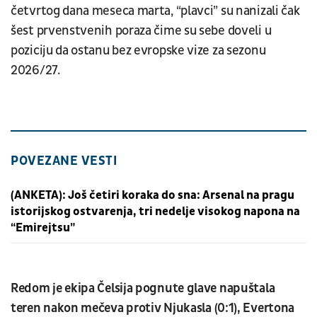
četvrtog dana meseca marta, “plavci” su nanizali čak
šest prvenstvenih poraza čime su sebe doveli u
poziciju da ostanu bez evropske vize za sezonu
2026/27.
POVEZANE VESTI
(ANKETA): Još četiri koraka do sna: Arsenal na pragu
istorijskog ostvarenja, tri nedelje visokog napona na
“Emirejtsu”
Redom je ekipa Čelsija pognute glave napuštala
teren nakon mečeva protiv Njukasla (0:1), Evertona