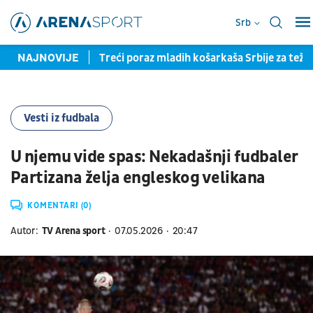
Srb
o ime i novi grb
NAJNOVIJE
Treći poraz mladih košarkaša Srbije za teža
Vesti iz fudbala
U njemu vide spas: Nekadašnji fudbaler
Partizana želja engleskog velikana
KOMENTARI (0)
Autor:
TV Arena sport
07.05.2026
20:47