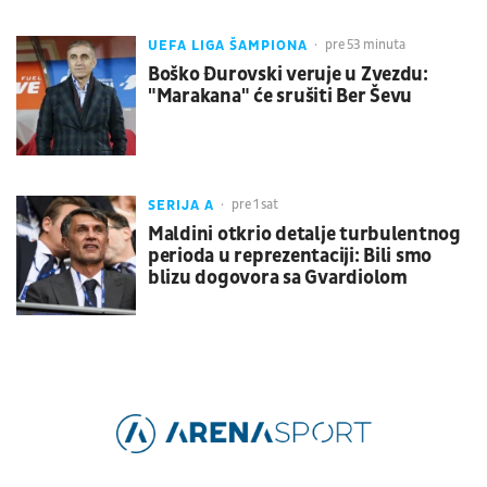
UEFA LIGA ŠAMPIONA
pre 53 minuta
Boško Đurovski veruje u Zvezdu:
"Marakana" će srušiti Ber Ševu
SERIJA A
pre 1 sat
Maldini otkrio detalje turbulentnog
perioda u reprezentaciji: Bili smo
blizu dogovora sa Gvardiolom