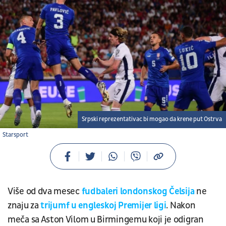
Srpski reprezentativac bi mogao da krene put Ostrva
Starsport
Više od dva mesec
fudbaleri londonskog Čelsija
ne
znaju za
trijumf u engleskoj Premijer ligi
. Nakon
meča sa Aston Vilom u Birmingemu koji je odigran