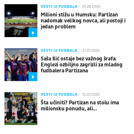
VESTI IZ FUDBALA
01.08.2026
Milioni stižu u Humsku: Partizan
nadomak velikog novca, ali postoji i
jedan problem
VESTI IZ FUDBALA
21.07.2026
Saša Ilić ostaje bez važnog šrafa:
Englezi ozbiljno zagrizli za mladog
fudbalera Partizana
VESTI IZ FUDBALA
12.07.2026
Šta učiniti? Partizan na stolu ima
milionsku ponudu, ali...