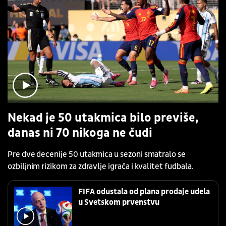
Nekad je 50 utakmica bilo previše,
danas ni 70 nikoga ne čudi
Pre dve decenije 50 utakmica u sezoni smatralo se
ozbiljnim rizikom za zdravlje igrača i kvalitet fudbala.
FIFA odustala od plana prodaje udela
u Svetskom prvenstvu