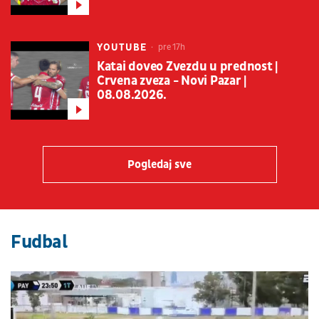
YOUTUBE
pre 17h
Katai doveo Zvezdu u prednost |
Crvena zveza - Novi Pazar |
08.08.2026.
Pogledaj sve
Fudbal