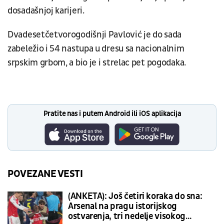
dosadašnjoj karijeri.
Dvadesetčetvorogodišnji Pavlović je do sada
zabeležio i 54 nastupa u dresu sa nacionalnim
srpskim grbom, a bio je i strelac pet pogodaka.
Pratite nas i putem Android ili iOS aplikacija
POVEZANE VESTI
(ANKETA): Još četiri koraka do sna:
Arsenal na pragu istorijskog
ostvarenja, tri nedelje visokog