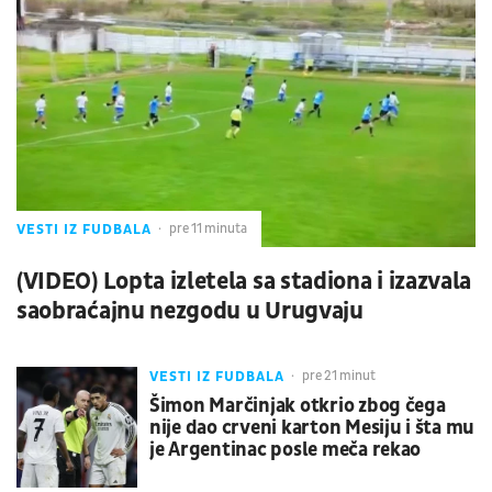
VESTI IZ FUDBALA
pre 11 minuta
(VIDEO) Lopta izletela sa stadiona i izazvala
saobraćajnu nezgodu u Urugvaju
VESTI IZ FUDBALA
pre 21 minut
Šimon Marčinjak otkrio zbog čega
nije dao crveni karton Mesiju i šta mu
je Argentinac posle meča rekao