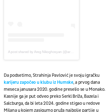
A post shared by Areg Nikoghosyan (@areg.nikoghosyan)
Da podsetimo, Strahinja Pavlović je svoju igračku
karijeru započeo u klubu iz Humske
, a prvog dana
meseca janusara 2020. godine preselio se u Monako.
Kasnije ga je put odveo preko Serkl Briža, Bazela i
Salcburga, da bi leta 2024. godine stigao u redove
Milana u kojem zasigurno pruža najbolje partije u