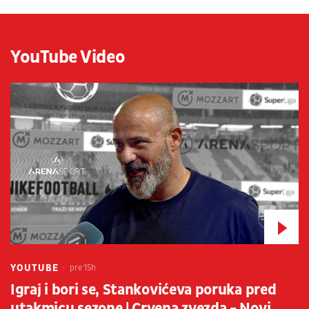
YouTube Video
YOUTUBE
pre 15h
Igraj i bori se, Stankovićeva poruka pred
utakmicu sezone | Crvena zvezda - Novi