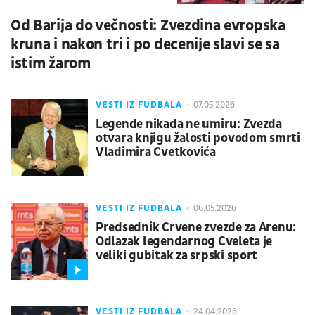
Od Barija do večnosti: Zvezdina evropska
kruna i nakon tri i po decenije slavi se sa
istim žarom
VESTI IZ FUDBALA
07.05.2026
Legende nikada ne umiru: Zvezda
otvara knjigu žalosti povodom smrti
Vladimira Cvetkovića
VESTI IZ FUDBALA
06.05.2026
Predsednik Crvene zvezde za Arenu:
Odlazak legendarnog Cveleta je
veliki gubitak za srpski sport
VESTI IZ FUDBALA
24.04.2026