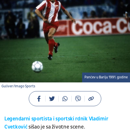
Pančev u Bariju 1991. godine
Guliver/Imago Sports
Legendarni sportista i sportski rdnik Vladimir
Cvetković
sišao je sa životne scene.