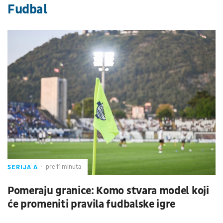
Fudbal
SERIJA A
pre 11 minuta
Pomeraju granice: Komo stvara model koji
će promeniti pravila fudbalske igre