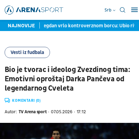
Srb
ć ide na megdan vrlo kontroverznom borcu: Ubio rivala u ringu n
NAJNOVIJE
Vesti iz fudbala
Bio je tvorac i ideolog Zvezdinog tima:
Emotivni oproštaj Darka Pančeva od
legendarnog Cveleta
KOMENTARI (0)
Autor:
TV Arena sport
07.05.2026
17:12