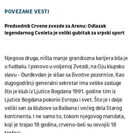
POVEZANE VESTI
Predsednik Crvene zvezde za Arenu: Odlazak
legendarnog Cveleta je veliki gubitak za srpski sport
Njegova druga, ništa manje grandiozna karijera bila je
u fudbalu. I ponovo u voljenoj Zvezdi, na čiju klupsku
slavu - Đurđevdan je sišao sa životne pozornice. Kao
dugogodišnji generalni sekretar ima velike zasluge
što je klub iz Ljutice Bogdana 1991. godine tim iz
Ljutice Bogdana pokorio Evropu i svet. Što je i dalje
veliki san za klubove sa Balkana i većeg dela Starog
kontinenta. I ne samo to, tokom njegovog mandata,
koji je trajao 18 godina, crveno-beli su osvojili 18