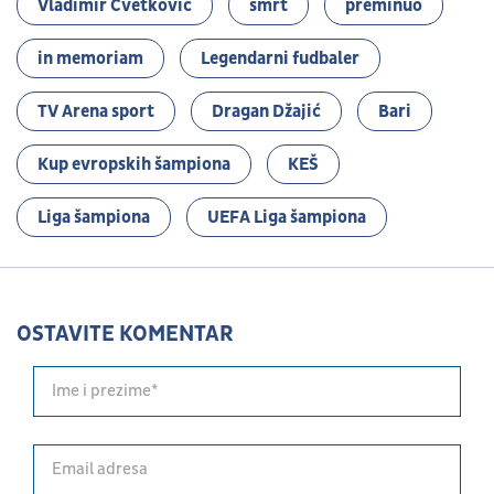
Vladimir Cvetković
smrt
preminuo
in memoriam
Legendarni fudbaler
TV Arena sport
Dragan Džajić
Bari
Kup evropskih šampiona
KEŠ
Liga šampiona
UEFA Liga šampiona
OSTAVITE KOMENTAR