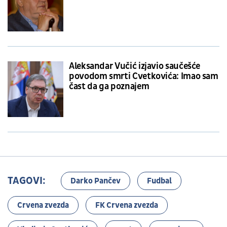
Aleksandar Vučić izjavio saučešće
povodom smrti Cvetkovića: Imao sam
čast da ga poznajem
TAGOVI:
Darko Pančev
Fudbal
Crvena zvezda
FK Crvena zvezda