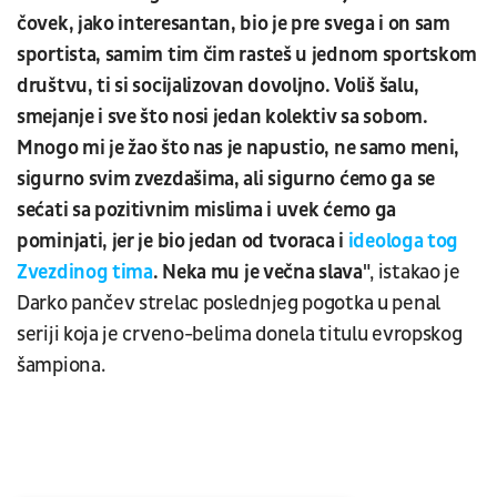
čovek, jako interesantan, bio je pre svega i on sam
sportista, samim tim čim rasteš u jednom sportskom
društvu, ti si socijalizovan dovoljno. Voliš šalu,
smejanje i sve što nosi jedan kolektiv sa sobom.
Mnogo mi je žao što nas je napustio, ne samo meni,
sigurno svim zvezdašima, ali sigurno ćemo ga se
sećati sa pozitivnim mislima i uvek ćemo ga
pominjati, jer je bio jedan od tvoraca i
ideologa tog
Zvezdinog tima
. Neka mu je večna slava"
, istakao je
Darko pančev strelac poslednjeg pogotka u penal
seriji koja je crveno-belima donela titulu evropskog
šampiona.