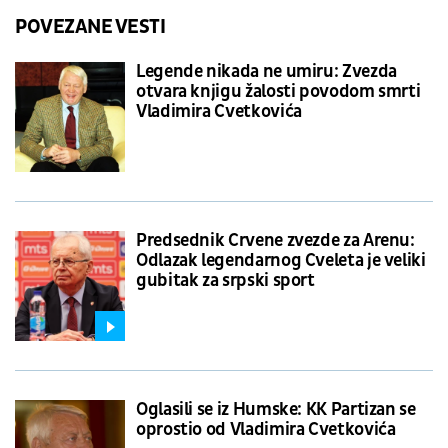
POVEZANE VESTI
Legende nikada ne umiru: Zvezda
otvara knjigu žalosti povodom smrti
Vladimira Cvetkovića
Predsednik Crvene zvezde za Arenu:
Odlazak legendarnog Cveleta je veliki
gubitak za srpski sport
Oglasili se iz Humske: KK Partizan se
oprostio od Vladimira Cvetkovića