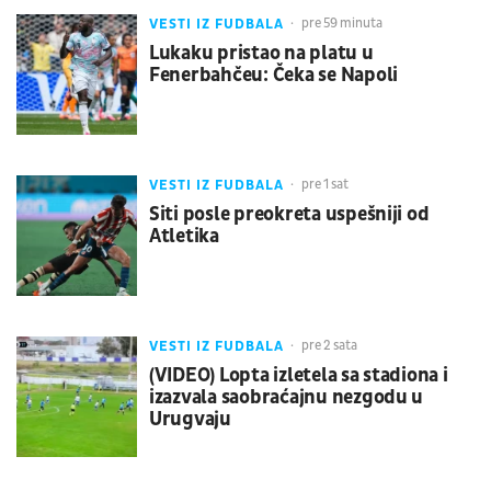
VESTI IZ FUDBALA
pre 59 minuta
Lukaku pristao na platu u
Fenerbahčeu: Čeka se Napoli
VESTI IZ FUDBALA
pre 1 sat
Siti posle preokreta uspešniji od
Atletika
VESTI IZ FUDBALA
pre 2 sata
(VIDEO) Lopta izletela sa stadiona i
izazvala saobraćajnu nezgodu u
Urugvaju