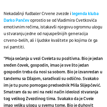
Nekadašnji fudbaler Crvene zvezde i
legenda kluba
Darko Pančev
oprostio se od Vladimira Cvetkovića
emotivnim rečima, istakavši njegovu ogromnu ulogu
u stvaranju jedne od najuspešnijih generacija
crveno-belih, ali i ljudske kvalitete po kojima će ga
svi pamtiti.
"Moja sećanja u vezi Cveleta su pozitivna. Bio je jedan
sređen čovek, gospodin, imao je sve što jedan
gospodin treba da nosi sa sobom. Bio je izvanredan u
tandemu sa Džajom, sarađivali su odlično. Svakako
im je tu puno pomogao predsednik Miša Slijepčević.
Smatram da su oni na neki način ideolozi stvaranja
tog velikog Zvezdinog tima. Svakako da je Cvele
imao veliku ulogu u svemu tome. Bio je duhovit