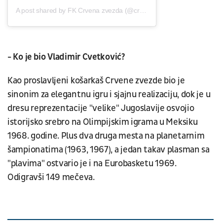
A post shared by FK Crvena zvezda (@crvenazvezdafk)
- Ko je bio Vladimir Cvetković?
Kao proslavljeni košarkaš Crvene zvezde bio je
sinonim za elegantnu igru i sjajnu realizaciju, dok je u
dresu reprezentacije "velike" Jugoslavije osvojio
istorijsko srebro na Olimpijskim igrama u Meksiku
1968. godine. Plus dva druga mesta na planetarnim
šampionatima (1963, 1967), a jedan takav plasman sa
"plavima" ostvario je i na Eurobasketu 1969.
Odigravši 149 mečeva.