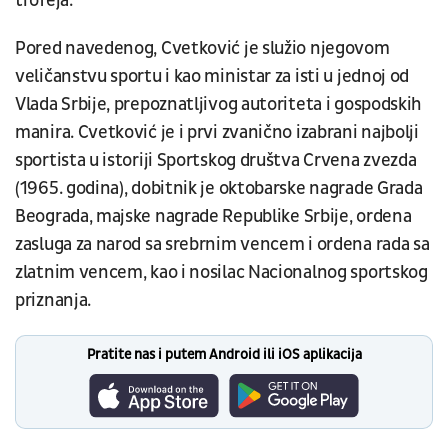
trofeja.
Pored navedenog, Cvetković je služio njegovom
veličanstvu sportu i kao ministar za isti u jednoj od
Vlada Srbije, prepoznatljivog autoriteta i gospodskih
manira. Cvetković je i prvi zvanično izabrani najbolji
sportista u istoriji Sportskog društva Crvena zvezda
(1965. godina), dobitnik je oktobarske nagrade Grada
Beograda, majske nagrade Republike Srbije, ordena
zasluga za narod sa srebrnim vencem i ordena rada sa
zlatnim vencem, kao i nosilac Nacionalnog sportskog
priznanja.
Pratite nas i putem Android ili iOS aplikacija