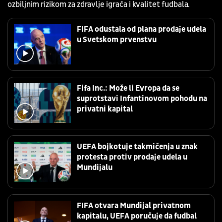
ozbiljnim rizikom za zdravlje igrača i kvalitet fudbala.
FIFA odustala od plana prodaje udela
u Svetskom prvenstvu
Fifa Inc.: Može li Evropa da se
suprotstavi Infantinovom pohodu na
privatni kapital
UEFA bojkotuje takmičenja u znak
protesta protiv prodaje udela u
Mundijalu
FIFA otvara Mundijal privatnom
kapitalu, UEFA poručuje da fudbal