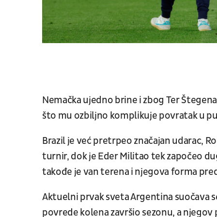
Nemačka ujedno brine i zbog Ter Štegena k
što mu ozbiljno komplikuje povratak u p
Brazil je već pretrpeo značajan udarac, R
turnir, dok je Eder Militao tek započeo 
takođe je van terena i njegova forma pred
Aktuelni prvak sveta Argentina suočava 
povrede kolena završio sezonu, a njegov p