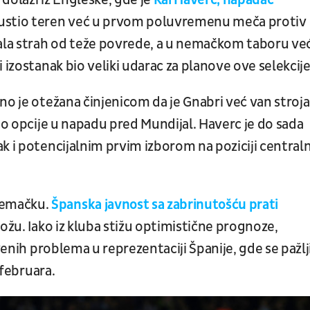
 dolazi iz Engleske, gde je
Kai Haverc, napadač
stio teren već u prvom poluvremenu meča protiv
vala strah od teže povrede, a u nemačkom taboru ve
 izostanak bio veliki udarac za planove ove selekcije
no je otežana činjenicom da je Gnabri već van stroja
io opcije u napadu pred Mundijal. Haverc je do sada
k i potencijalnim prvim izborom na poziciji central
Nemačku.
Španska javnost sa zabrinutošću prati
ložu. Iako iz kluba stižu optimistične prognoze,
tvenih problema u reprezentaciji Španije, gde se pažl
 februara.