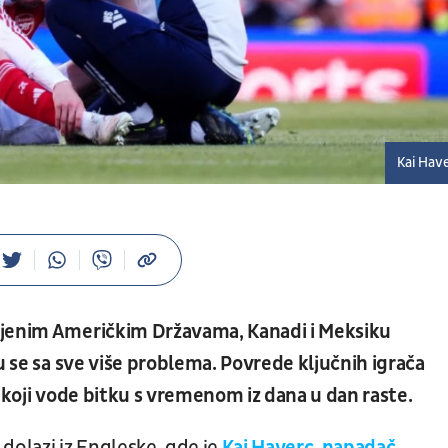
Kai Hav
injenim Američkim Državama, Kanadi i Meksiku
u se sa sve više problema. Povrede ključnih igrača
 koji vode bitku s vremenom iz dana u dan raste.