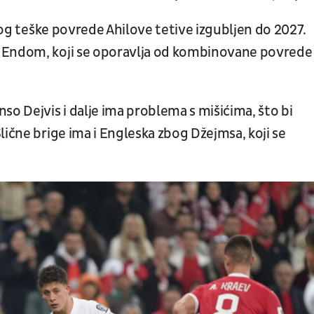
zbog teške povrede Ahilove tetive izgubljen do 2027.
m Endom, koji se oporavlja od kombinovane povrede
so Dejvis i dalje ima problema s mišićima, što bi
lične brige ima i Engleska zbog Džejmsa, koji se