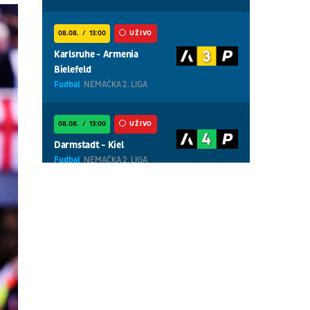
08.08.
13:00
UŽIVO
Karlsruhe - Armenia
Bielefeld
Fudbal
NEMAČKA 2. LIGA
08.08.
13:00
UŽIVO
Darmstadt - Kiel
Fudbal
NEMAČKA 2. LIGA
08.08.
13:00
UŽIVO
Magdeburg - Braunschweig
Fudbal
NEMAČKA 2. LIGA
08.08.
18:30
UŽIVO
Centralni teren, dan 7,