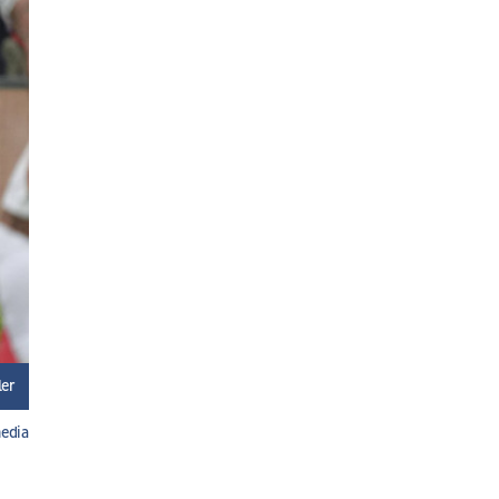
ler
media