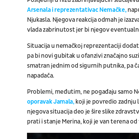
Posljednji u nizu zabrinjavajućih slučajeva
Arsenala i reprezentativac Nemačke,
napu
Njukasla. Njegova reakcija odmah je izaz
vlada zabrinutost jer bi njegov eventualni
Situacija u nemačkoj reprezentaciji dodat
pa bi novi gubitak u ofanzivi značajno suz
smatran jednim od sigurnih putnika, pa ča
napadača.
Problemi, međutim, ne pogađaju samo 
oporavak Jamala,
koji je povredio zadnju 
njegova situacija deo je šire slike zdravs
prati i stanje Merina, koji je van terena od