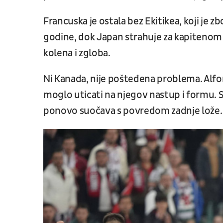
Francuska je ostala bez Ekitikea, koji je 
godine, dok Japan strahuje za kapiteno
kolena i zgloba.
Ni Kanada, nije pošteđena problema. Alfon
moglo uticati na njegov nastup i formu. S
ponovo suočava s povredom zadnje lože.