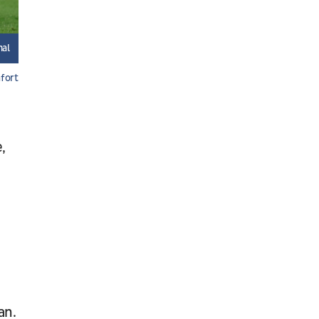
Sochaux - Saint-Etienne
Fudbal
FRANCUSKA 2. LIGA
mal
fort
,
an.