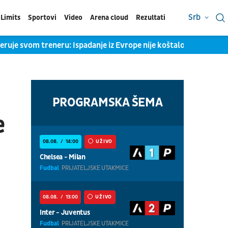
Srb
Limits
Sportovi
Video
Arena cloud
Rezultati
veruje svom treneru: Ispadanje iz Evrope nije koštalo Kokovića
PROGRAMSKA ŠEMA
e
08.08.
14:00
UŽIVO
Chelsea - Milan
Fudbal
PRIJATELJSKE UTAKMICE
08.08.
13:00
UŽIVO
Inter - Juventus
Fudbal
PRIJATELJSKE UTAKMICE