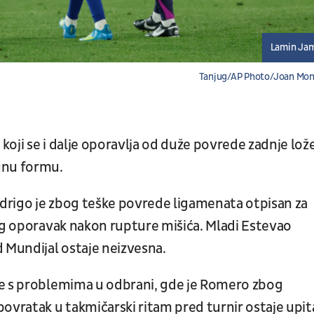
Lamin Ja
Tanjug/AP Photo/Joan Mon
oji se i dalje oporavlja od duže povrede zadnje lože
unu formu.
odrigo je zbog teške povrede ligamenata otpisan za
dug oporavak nakon rupture mišića. Mladi Estevao
 Mundijal ostaje neizvesna.
se s problemima u odbrani, gde je Romero zbog
ovratak u takmičarski ritam pred turnir ostaje upit