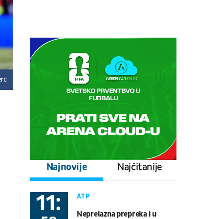
prepodnevna sesija
Tenis
ATP 1000 - Montreal
08.08.
17:00
UŽIVO
Stuttgart - Everton
Fudbal
PRIJATELJSKE UTAKMICE
erc
08.08.
17:00
UŽIVO
Schalke - Atalanta
Fudbal
PRIJATELJSKE UTAKMICE
08.08.
20:30
UŽIVO
Real Betis - Bournemouth
Najnovije
Najčitanije
Fudbal
PRIJATELJSKE UTAKMICE
11:
ATP
08.08.
21:00
UŽIVO
Neprelazna prepreka i u
Gremio - Sao Paulo