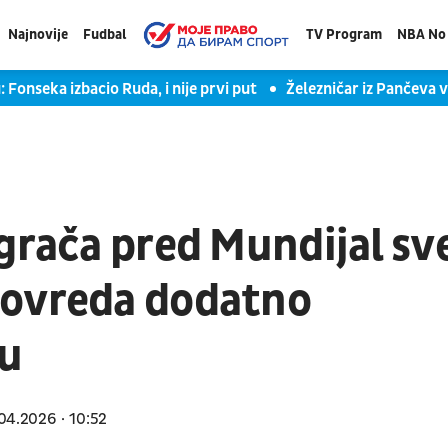
Najnovije
Fudbal
TV Program
NBA No 
 Fonseka izbacio Ruda, i nije prvi put
Železničar iz Pančeva 
grača pred Mundijal sv
povreda dodatno
u
04.2026
10:52