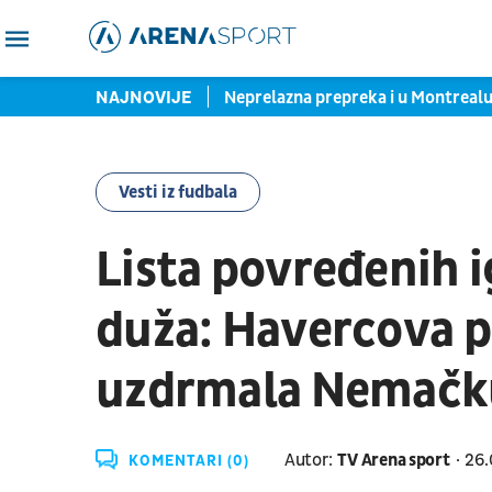
stala i rekla "hajde da..."
NAJNOVIJE
Neprelazna prepreka i u Montrealu:
Vesti iz fudbala
Lista povređenih i
duža: Havercova 
uzdrmala Nemačk
Autor:
TV Arena sport
26.
KOMENTARI (0)