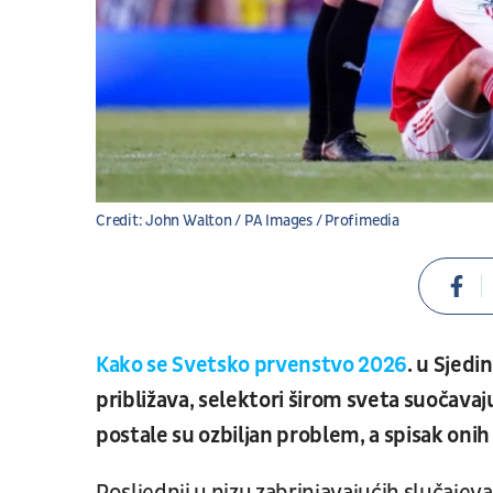
Credit: John Walton / PA Images / Profimedia
Kako se Svetsko prvenstvo 2026
. u Sjed
približava, selektori širom sveta suočavaj
postale su ozbiljan problem, a spisak onih