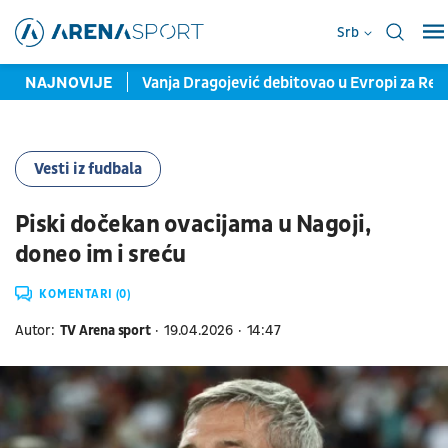
Srb
 veliki povratak?
NAJNOVIJE
Vanja Dragojević debitovao u Evropi za Ren
Vesti iz fudbala
Piski dočekan ovacijama u Nagoji,
doneo im i sreću
KOMENTARI (0)
Autor:
TV Arena sport
19.04.2026
14:47