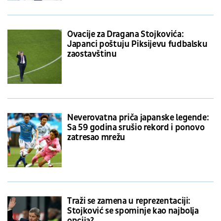
Ovacije za Dragana Stojkovića:
Japanci poštuju Piksijevu fudbalsku
zaostavštinu
Neverovatna priča japanske legende:
Sa 59 godina srušio rekord i ponovo
zatresao mrežu
Traži se zamena u reprezentaciji:
Stojković se spominje kao najbolja
opcija?