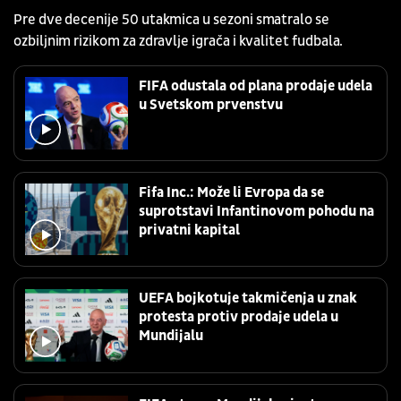
Pre dve decenije 50 utakmica u sezoni smatralo se
ozbiljnim rizikom za zdravlje igrača i kvalitet fudbala.
FIFA odustala od plana prodaje udela
u Svetskom prvenstvu
Fifa Inc.: Može li Evropa da se
suprotstavi Infantinovom pohodu na
privatni kapital
UEFA bojkotuje takmičenja u znak
protesta protiv prodaje udela u
Mundijalu