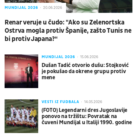
MUNDIJAL 2026
20.06.2026
Renar veruje u čudo: "Ako su Zelenortska
Ostrva mogla protiv Španije, zašto Tunis ne
bi protiv Japana?“
MUNDIJAL 2026
15.06.2026
Dušan Tadić otvorio dušu: Stojković
je pokušao da okrene grupu protiv
mene
VESTI IZ FUDBALA
14.05.2026
(FOTO) Legendarni dres Jugoslavije
ponovo na tržištu: Povratak na
čuveni Mundijal u Italiji 1990. godine