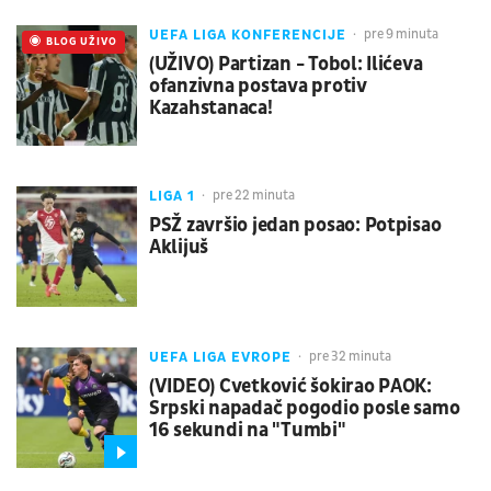
UEFA LIGA KONFERENCIJE
pre 9 minuta
UŽIVO
BLOG UŽIVO
(UŽIVO) Partizan - Tobol: Ilićeva
ofanzivna postava protiv
Kazahstanaca!
LIGA 1
pre 22 minuta
PSŽ završio jedan posao: Potpisao
Aklijuš
UEFA LIGA EVROPE
pre 32 minuta
(VIDEO) Cvetković šokirao PAOK:
Srpski napadač pogodio posle samo
16 sekundi na "Tumbi"