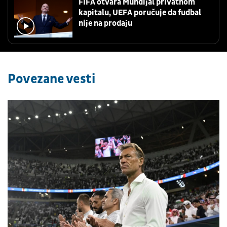
FIFA otvara Mundijal privatnom
kapitalu, UEFA poručuje da fudbal
nije na prodaju
Povezane vesti