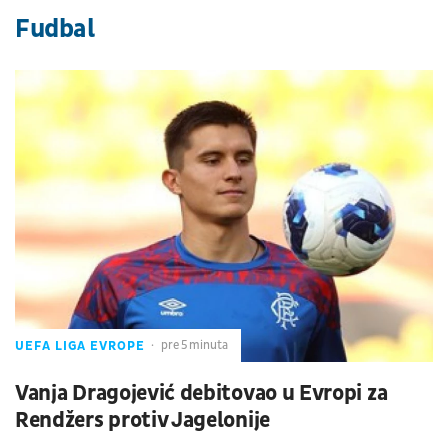
Fudbal
UEFA LIGA EVROPE
pre 5 minuta
Vanja Dragojević debitovao u Evropi za
Rendžers protiv Jagelonije