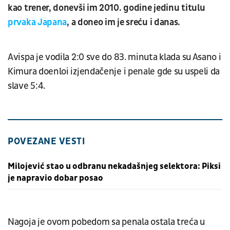
kao trener, donevši im 2010. godine jedinu titulu
prvaka Japana
, a doneo im je sreću i danas.
Avispa je vodila 2:0 sve do 83. minuta klada su Asano i
Kimura doenloi izjendačenje i penale gde su uspeli da
slave 5:4.
POVEZANE VESTI
Milojević stao u odbranu nekadašnjeg selektora: Piksi
je napravio dobar posao
Nagoja je ovom pobedom sa penala ostala treća u