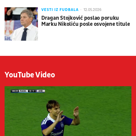
VESTI IZ FUDBALA
12.05.2026
Dragan Stojković poslao poruku
Marku Nikoliću posle osvojene titule
YouTube Video