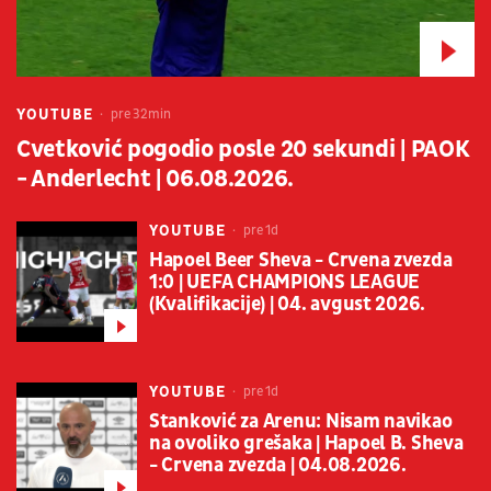
YOUTUBE
pre 32min
Cvetković pogodio posle 20 sekundi | PAOK
- Anderlecht | 06.08.2026.
YOUTUBE
pre 1d
Hapoel Beer Sheva - Crvena zvezda
1:0 | UEFA CHAMPIONS LEAGUE
(Kvalifikacije) | 04. avgust 2026.
YOUTUBE
pre 1d
Stanković za Arenu: Nisam navikao
na ovoliko grešaka | Hapoel B. Sheva
- Crvena zvezda | 04.08.2026.