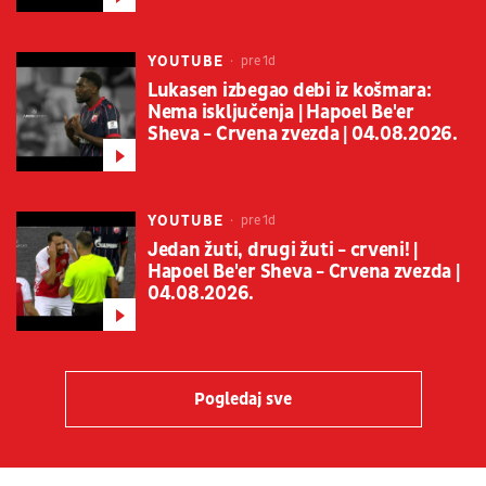
YOUTUBE
pre 1d
Lukasen izbegao debi iz košmara:
Nema isključenja | Hapoel Be'er
Sheva - Crvena zvezda | 04.08.2026.
YOUTUBE
pre 1d
Jedan žuti, drugi žuti - crveni! |
Hapoel Be'er Sheva - Crvena zvezda |
04.08.2026.
Pogledaj sve