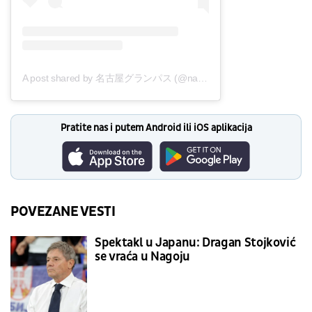
A post shared by 名古屋グランパス (@nagoyagrampus)
Pratite nas i putem Android ili iOS aplikacija
POVEZANE VESTI
Spektakl u Japanu: Dragan Stojković
se vraća u Nagoju