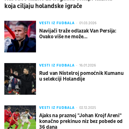
koja ciljaju holandske igrače
VESTI IZ FUDBALA
01.03.2026
Navijači traže odlazak Van Persija:
Ovako više ne može...
VESTI IZ FUDBALA
16.01.2026
Rud van Nistelroj pomoćnik Kumanu
u selekciji Holandije
VESTI IZ FUDBALA
02.12.2025
Ajaks na praznoj "Johan Krojf Areni"
konačno prekinuo niz bez pobede od
36 dana