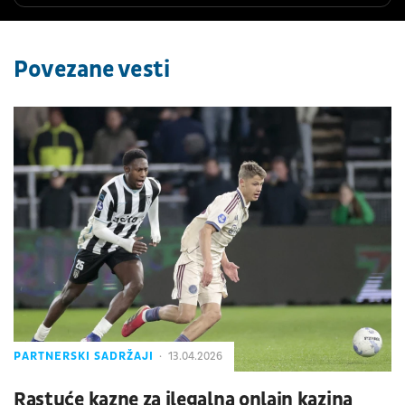
Povezane vesti
PARTNERSKI SADRŽAJI
13.04.2026
Rastuće kazne za ilegalna onlajn kazina