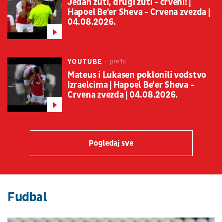
Jedan žuti, drugi žuti - crveni! |
Hapoel Be'er Sheva - Crvena zvezda |
04.08.2026.
YOUTUBE
pre 1d
Mateus i Lukasen poklonili vođstvo
Izraelcima | Hapoel Be'er Sheva -
Crvena zvezda | 04.08.2026.
Pogledaj sve
Fudbal