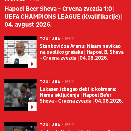
Hapoel Beer Sheva - Crvena zvezda 1:0 |
UEFA CHAMPIONS LEAGUE (Kvalifikacije) |
04. avgust 2026.
YOUTUBE
pre 1d
Stanković za Arenu: Nisam navikao
na ovoliko grešaka | Hapoel B. Sheva
- Crvena zvezda | 04.08.2026.
YOUTUBE
pre 1d
Lukasen izbegao debi iz košmara:
Nema isključenja | Hapoel Be'er
Sheva - Crvena zvezda | 04.08.2026.
YOUTUBE
pre 1d