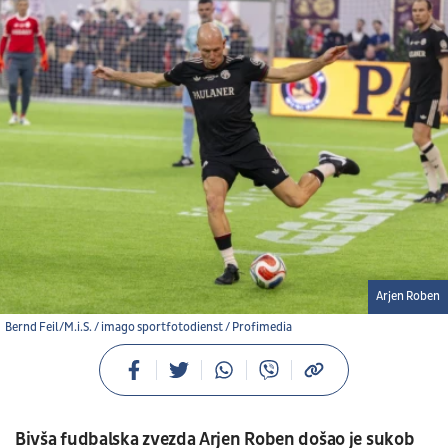
Arjen Roben
Bernd Feil/M.i.S. / imago sportfotodienst / Profimedia
Bivša fudbalska zvezda Arjen Roben došao je sukob