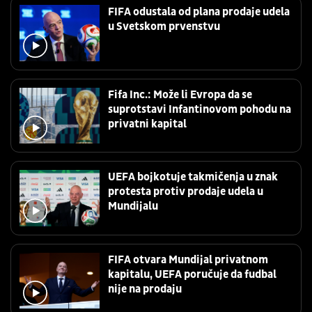
FIFA odustala od plana prodaje udela
u Svetskom prvenstvu
Fifa Inc.: Može li Evropa da se
suprotstavi Infantinovom pohodu na
privatni kapital
UEFA bojkotuje takmičenja u znak
protesta protiv prodaje udela u
Mundijalu
FIFA otvara Mundijal privatnom
kapitalu, UEFA poručuje da fudbal
nije na prodaju