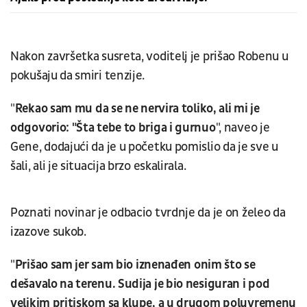
Nakon završetka susreta, voditelj je prišao Robenu u
pokušaju da smiri tenzije.
"
Rekao sam mu da se ne nervira toliko, ali mi je
odgovorio: "Šta tebe to briga i gurnuo
", naveo je
Gene, dodajući da je u početku pomislio da je sve u
šali, ali je situacija brzo eskalirala.
Poznati novinar je odbacio tvrdnje da je on želeo da
izazove sukob.
"
Prišao sam jer sam bio iznenađen onim što se
dešavalo na terenu. Sudija je bio nesiguran i pod
velikim pritiskom sa klupe, a u drugom poluvremenu