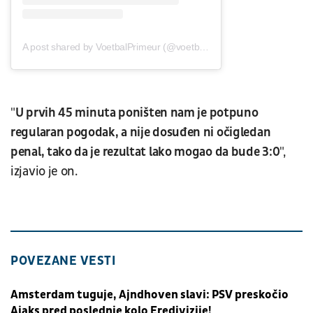
A post shared by VoetbalPrimeur (@voetbalprimeur)
"
U prvih 45 minuta poništen nam je potpuno
regularan pogodak, a nije dosuđen ni očigledan
penal, tako da je rezultat lako mogao da bude 3:0
",
izjavio je on.
POVEZANE VESTI
Amsterdam tuguje, Ajndhoven slavi: PSV preskočio
Ajaks pred poslednje kolo Eredivizije!