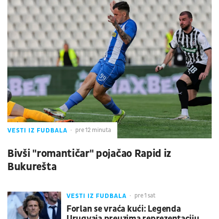
VESTI IZ FUDBALA
pre 12 minuta
Bivši "romantičar" pojačao Rapid iz
Bukurešta
VESTI IZ FUDBALA
pre 1 sat
Forlan se vraća kući: Legenda
Urugvaja preuzima reprezentaciju