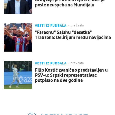
posle neuspeha na Mundijalu
VESTI IZ FUDBALA
pre 2 sata
"Faraonu" Salahu "desetka"
Trabzona: Delirijum među navijačima
VESTI IZ FUDBALA
pre 2 sata
Filip Kostić zvanično predstavljen u
PSV-u: Srpski reprezentativac
potpisao na dve godine