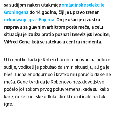
sa sudijom nakon utakmice
omladinske selekcije
Groningena
do 14 godina, čiji je upravo trener
nekadašnji igrač Bajerna
. On je ušao je u žustru
raspravu sa glavnim arbitrom posle meča, a celu
situaciju je izbliza pratio poznati televizijski voditelj
Vilfred Gene, koji se zatekao u centru incidenta.
U trenutku kada je Roben burno reagovao na odluke
sudije, voditelj je pokušao da smiri situaciju, ali ga je
bivši fudbaler odgurnuo i kratko mu poručio da se ne
meša. Gene tvrdi da je Robenovo nezadovoljstvo
počelo još tokom prvog poluvremena, kada su, kako
kaže, neke sudijske odluke direktno uticale na tok
igre.