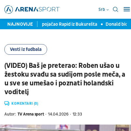
Srb
vši "romantičar" pojačao Rapid iz Bukurešta
NAJNOVIJE
Donald bio na "
Vesti iz fudbala
(VIDEO) Baš je preterao: Roben ušao u
žestoku svađu sa sudijom posle meča, a
u sve se umešao i poznati holandski
voditelj
KOMENTARI (0)
Autor:
TV Arena sport
14.04.2026
12:33