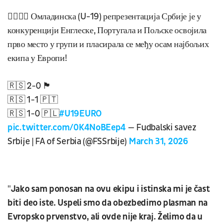
❤️‍🔥🇷🇸 Омладинска (U-19) репрезентација Србије је у
конкуренцији Енглеске, Португала и Пољске освојила
прво место у групи и пласирала се међу осам најбољих
екипа у Европи!
🇷🇸 2-0 🏴󠁧󠁢󠁥󠁮󠁧󠁿
🇷🇸 1-1 🇵🇹
🇷🇸 1-0 🇵🇱
#U19EURO
pic.twitter.com/0K4NoBEep4
— Fudbalski savez
Srbije | FA of Serbia (@FSSrbije)
March 31, 2026
"
Jako sam ponosan na ovu ekipu i istinska mi je čast
biti deo iste. Uspeli smo da obezbedimo plasman na
Evropsko prvenstvo, ali ovde nije kraj. Želimo da u