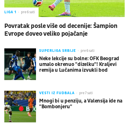
LIGA 1
pre 6 sati
Povratak posle više od decenije: Šampion
Evrope doveo veliko pojačanje
SUPERLIGA SRBIJE
pre 6 sati
Neke lekcije su bolne: OFK Beograd
umalo okrenuo "dizelku"! Kraljevi
remija u Lučanima izvukli bod
VESTI IZ FUDBALA
pre 7 sati
Mnogi bi u penziju, a Valensija ide na
"Bombonjeru"