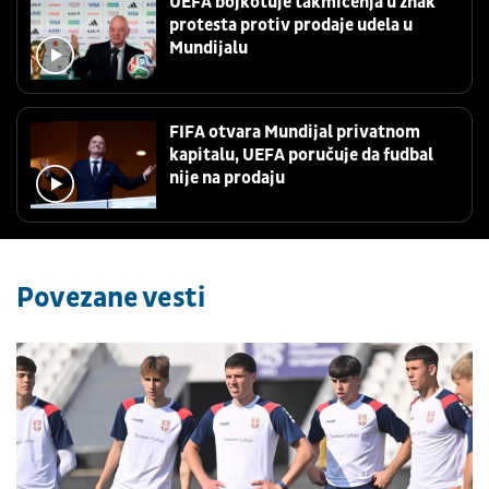
UEFA bojkotuje takmičenja u znak
protesta protiv prodaje udela u
Mundijalu
FIFA otvara Mundijal privatnom
kapitalu, UEFA poručuje da fudbal
nije na prodaju
Povezane vesti