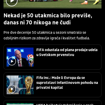
Nekad je 50 utakmica bilo previše,
danas ni 70 nikoga ne čudi
Pre dve decenije 50 utakmica u sezoni smatralo se
ozbiljnim rizikom za zdravlje igrača i kvalitet fudbala.
FIFA odustala od plana prodaje udela
u Svetskom prvenstvu
Fifa Inc.: Može li Evropa da se
suprotstavi Infantinovom pohodu na
privatni kapital