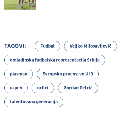
TAGOVI:
Fudbal
Veljko Milosavljević
omladinska fudbalska reprezentacija Srbije
plasman
Evropsko prvenstvo U19
uspeh
orlići
Gordan Petrić
talentovana generacija