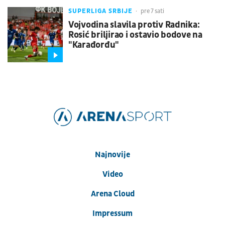
SUPERLIGA SRBIJE
pre 7 sati
Vojvodina slavila protiv Radnika:
Rosić briljirao i ostavio bodove na
"Karađorđu"
Najnovije
Video
Arena Cloud
Impressum