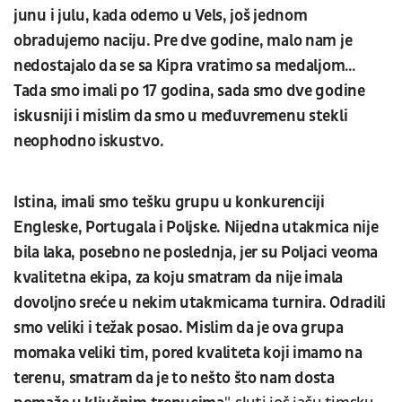
junu i julu, kada odemo u Vels, još jednom
obradujemo naciju. Pre dve godine, malo nam je
nedostajalo da se sa Kipra vratimo sa medaljom…
Tada smo imali po 17 godina, sada smo dve godine
iskusniji i mislim da smo u međuvremenu stekli
neophodno iskustvo.
Istina, imali smo tešku grupu u konkurenciji
Engleske, Portugala i Poljske. Nijedna utakmica nije
bila laka, posebno ne poslednja, jer su Poljaci veoma
kvalitetna ekipa, za koju smatram da nije imala
dovoljno sreće u nekim utakmicama turnira. Odradili
smo veliki i težak posao. Mislim da je ova grupa
momaka veliki tim, pored kvaliteta koji imamo na
terenu, smatram da je to nešto što nam dosta