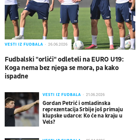
VESTI IZ FUDBALA
26.06.2026
Fudbalski "orlići" odleteli na EURO U19:
Koga nema bez njega se mora, pa kako
ispadne
VESTI IZ FUDBALA
21.06.2026
Gordan Petrić i omladinska
reprezentacija Srbije još primaju
klupske udarce: Ko će na kraju u
Vels?