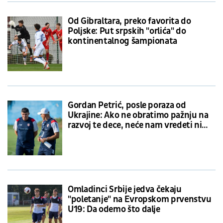
Od Gibraltara, preko favorita do
Poljske: Put srpskih "orlića" do
kontinentalnog šampionata
Gordan Petrić, posle poraza od
Ukrajine: Ako ne obratimo pažnju na
razvoj te dece, neće nam vredeti ni
plasman na Svetsko prvenstvo
Omladinci Srbije jedva čekaju
"poletanje" na Evropskom prvenstvu
U19: Da odemo što dalje