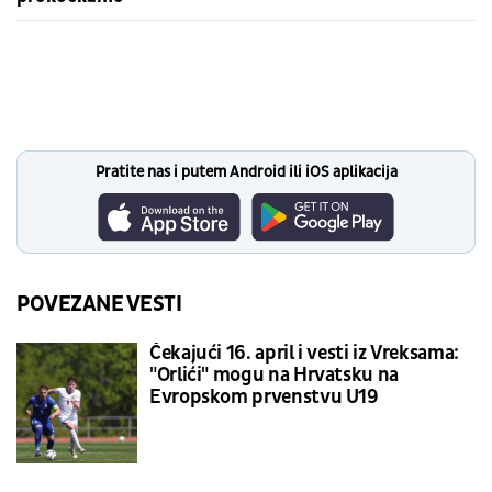
Pratite nas i putem Android ili iOS aplikacija
POVEZANE VESTI
Čekajući 16. april i vesti iz Vreksama:
"Orlići" mogu na Hrvatsku na
Evropskom prvenstvu U19