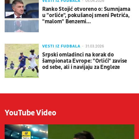
VESTI IZ FUDBALA
05.04.2026
Ranko Stojić otvoreno o: Sumnjama
u "orliće", pokušanoj smeni Petrića,
"malom" Benzemi...
VESTI IZ FUDBALA
31.03.2026
Srpski omladinci na korak do
šampionata Evrope: "Orlići" zavise
od sebe, ali i navijaju za Engleze
YouTube Video