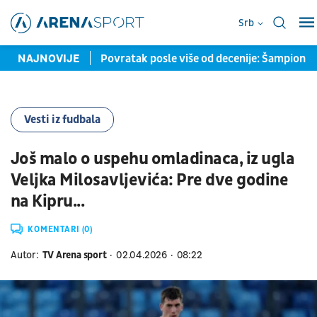
Srb
e severne tribine
NAJNOVIJE
Povratak posle više od decenije: Šampion 
Vesti iz fudbala
Još malo o uspehu omladinaca, iz ugla
Veljka Milosavljevića: Pre dve godine
na Kipru...
KOMENTARI (0)
Autor:
TV Arena sport
02.04.2026
08:22