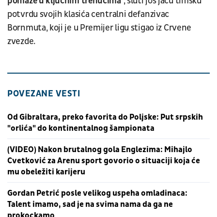
pomaže u ključnim trenucima
", sluti još jaču timsku
potvrdu svojih klasića centralni defanzivac
Bornmuta, koji je u Premijer ligu stigao iz Crvene
zvezde.
POVEZANE VESTI
Od Gibraltara, preko favorita do Poljske: Put srpskih
"orlića" do kontinentalnog šampionata
(VIDEO) Nakon brutalnog gola Englezima: Mihajlo
Cvetković za Arenu sport govorio o situaciji koja će
mu obeležiti karijeru
Gordan Petrić posle velikog uspeha omladinaca:
Talent imamo, sad je na svima nama da ga ne
prokockamo