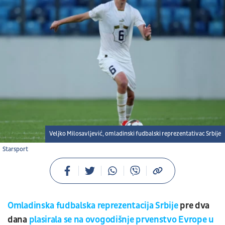
Veljko Milosavljević, omladinski fudbalski reprezentativac Srbije
Starsport
Omladinska fudbalska reprezentacija Srbije
pre dva
dana
plasirala se na ovogodišnje prvenstvo Evrope u