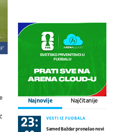
Centralni teren, dan 6,
popodnevna sesija
Tenis
ATP 1000 - Montreal
08.08.
17:00
UŽIVO
Stuttgart - Everton
Fudbal
PRIJATELJSKE UTAKMICE
ji"
08.08.
17:00
UŽIVO
Schalke - Atalanta
Fudbal
PRIJATELJSKE UTAKMICE
08.08.
20:30
UŽIVO
e
Najnovije
Najčitanije
Real Betis - Bournemouth
Fudbal
PRIJATELJSKE UTAKMICE
ć
23:
VESTI IZ FUDBALA
08.08.
21:00
UŽIVO
Samed Baždar pronašao novi