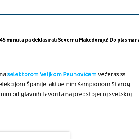
 45 minuta pa deklasirali Severnu Makedoniju! Do plasman
ena
selektorom Veljkom Paunovićem
večeras sa
selekcijom Španije, aktuelnim šampionom Starog
dnim od glavnih favorita na predstojećoj svetskoj