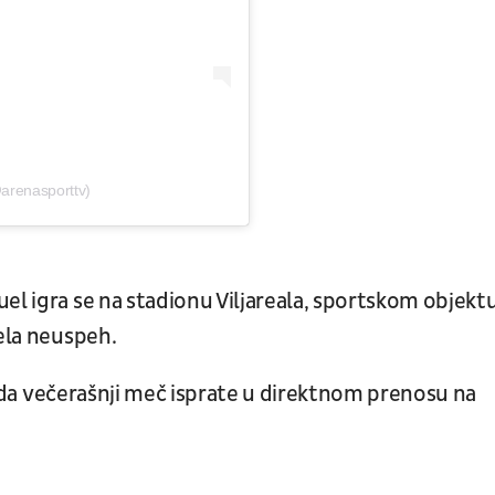
arenasporttv)
el igra se na stadionu Viljareala, sportskom objekt
vela neuspeh.
iku da večerašnji meč isprate u direktnom prenosu na