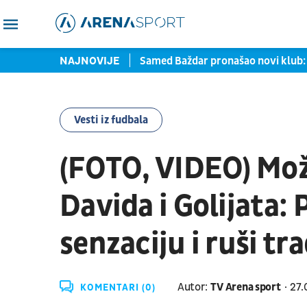
rtu zaustavljene u Torontu
NAJNOVIJE
Samed Baždar pronašao novi klub: 
Vesti iz fudbala
(FOTO, VIDEO) Mož
Davida i Golijata: 
senzaciju i ruši tr
Autor:
TV Arena sport
27.
KOMENTARI (0)