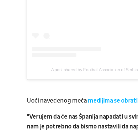
A post shared by Football Association of Serbi
Uoči navedenog meča
medijima se obrati
"Verujem da će nas Španija napadati u svim
nam je potrebno da bismo nastavili da n