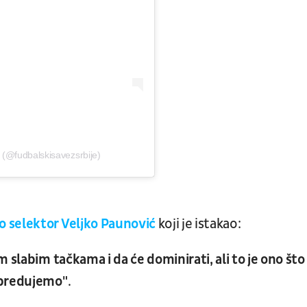
a (@fudbalskisavezsrbije)
o selektor Veljko Paunović
koji je istakao:
 slabim tačkama i da će dominirati, ali to je ono što
apredujemo"
.