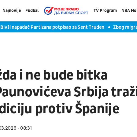
Najnovije
Fudbal
TV Program
NBA No 
Bivši napadač Partizana potpisao za Sent Truden
Zbog migra
da i ne bude bitka
Paunovićeva Srbija traž
adiciju protiv Španije
03.2026
08:31