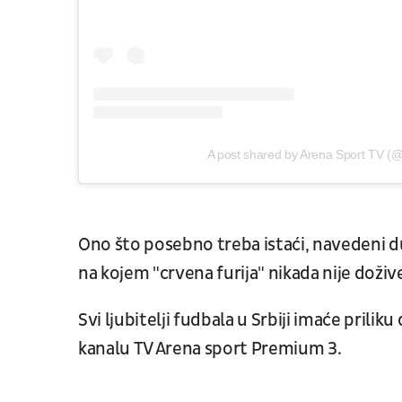
A post shared by Arena Sport TV (@
Ono što posebno treba istaći, navedeni du
na kojem "crvena furija" nikada nije doži
Svi ljubitelji fudbala u Srbiji imaće pril
kanalu TV Arena sport Premium 3.