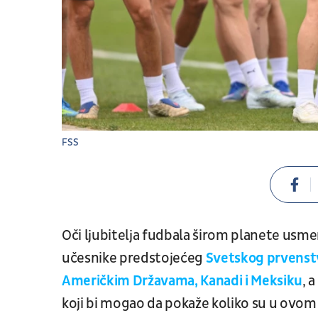
FSS
Oči ljubitelja fudbala širom planete usme
učesnike predstojećeg
Svetskog prvenstva
Američkim Državama, Kanadi i Meksiku
, 
koji bi mogao da pokaže koliko su u ovom