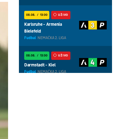
08.08.
13:00
UŽIVO
Karlsruhe - Armenia
Bielefeld
Fudbal
NEMAČKA 2. LIGA
08.08.
13:00
UŽIVO
Darmstadt - Kiel
Fudbal
NEMAČKA 2. LIGA
08.08.
01:00
UŽIVO
Centralni teren, dan 5,
popodnevna sesija
Tenis
WTA 1000 - Toronto
08.08.
01:00
UŽIVO