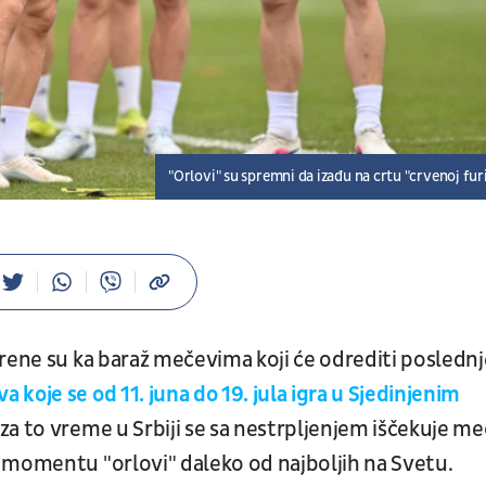
"Orlovi" su spremni da izađu na crtu "crvenoj furi
rene su ka baraž mečevima koji će odrediti poslednj
 koje se od 11. juna do 19. jula igra u Sjedinjenim
a za to vreme u Srbiji se sa nestrpljenjem iščekuje me
 momentu "orlovi" daleko od najboljih na Svetu.