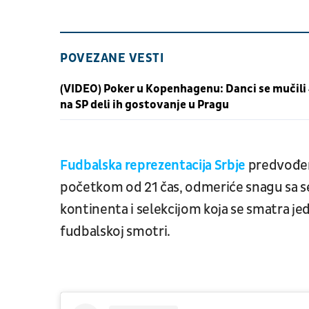
POVEZANE VESTI
(VIDEO) Poker u Kopenhagenu: Danci se mučili
na SP deli ih gostovanje u Pragu
Fudbalska reprezentacija Srbje
predvođ
početkom od 21 čas, odmeriće snagu sa 
kontinenta i selekcijom koja se smatra je
fudbalskoj smotri.