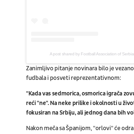
A post shared by Football Association of Serbi
Zanimljivo pitanje novinara bilo je veza
fudbala i posveti reprezentativnom:
"Kada vas sedmorica, osmorica igrača zovu 
reći "ne". Na neke prilike i okolnosti u ž
fokusiran na Srbiju, ali jednog dana bih 
Nakon meča sa Španijom, "orlovi" će odra