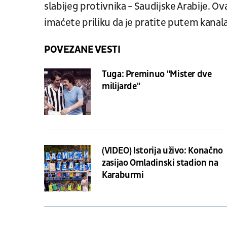
slabijeg protivnika - Saudijske Arabije. Ov
imaćete priliku da je pratite putem kanal
POVEZANE VESTI
Tuga: Preminuo "Mister dve
milijarde"
(VIDEO) Istorija uživo: Konačno
zasijao Omladinski stadion na
Karaburmi