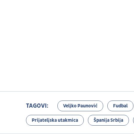
TAGOVI:
Veljko Paunović
Fudbal
Prijateljska utakmica
Španija Srbija