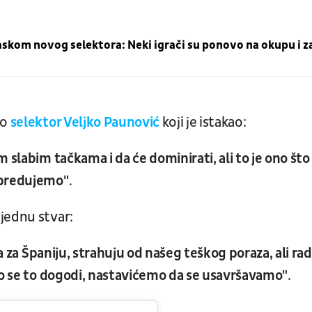
laskom novog selektora: Neki igrači su ponovo na okupu i z
io
selektor Veljko Paunović
koji je istakao:
 slabim tačkama i da će dominirati, ali to je ono što
apredujemo"
.
jednu stvar:
ta za Španiju, strahuju od našeg teškog poraza, ali ra
ko se to dogodi, nastavićemo da se usavršavamo"
.