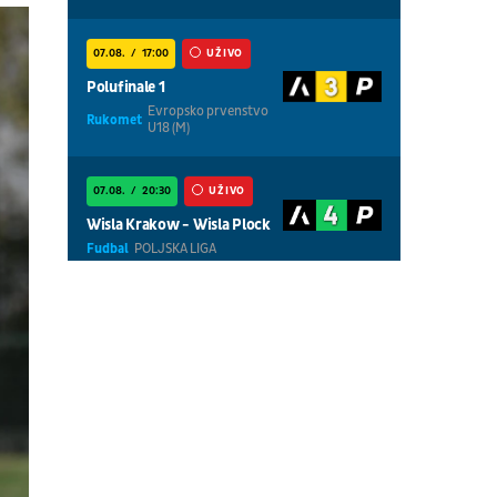
07.08.
17:00
UŽIVO
Polufinale 1
Evropsko prvenstvo
Rukomet
U18 (M)
07.08.
20:30
UŽIVO
Wisla Krakow - Wisla Plock
Fudbal
POLJSKA LIGA
07.08.
18:30
UŽIVO
Centralni teren, dan 5,
prepodnevna sesija
Tenis
WTA 1000 - Toronto
07.08.
18:30
UŽIVO
Centralni teren, dan 6,