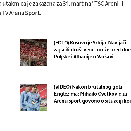
a utakmica je zakazana za 31. mart na "TSC Areni" i
a TV Arena Sport.
(FOTO) Kosovo je Srbija: Navijači
zapalili društvene mreže pred due
Poljske i Albanije u Varšavi
(VIDEO) Nakon brutalnog gola
Englezima: Mihajlo Cvetković za
Arenu sport govorio o situaciji ko
će mu obeležiti karijeru