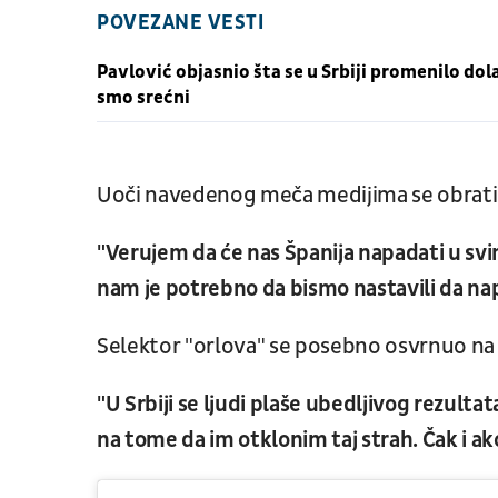
POVEZANE VESTI
Pavlović objasnio šta se u Srbiji promenilo do
smo srećni
Uoči navedenog meča medijima se obrat
"Verujem da će nas Španija napadati u svim
nam je potrebno da bismo nastavili da n
Selektor "orlova" se posebno osvrnuo na 
"U Srbiji se ljudi plaše ubedljivog rezulta
na tome da im otklonim taj strah. Čak i a