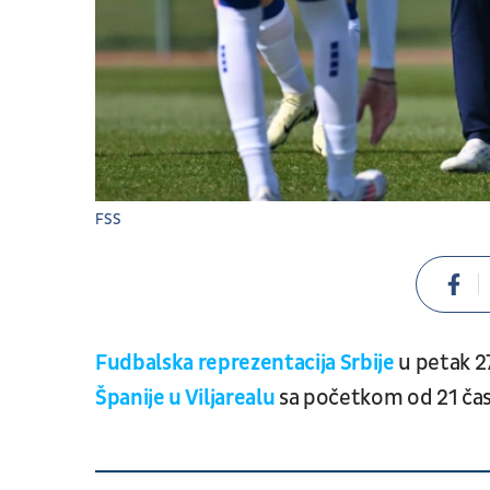
FSS
Fudbalska reprezentacija Srbije
u petak 27
Španije u Viljarealu
sa početkom od 21 čas