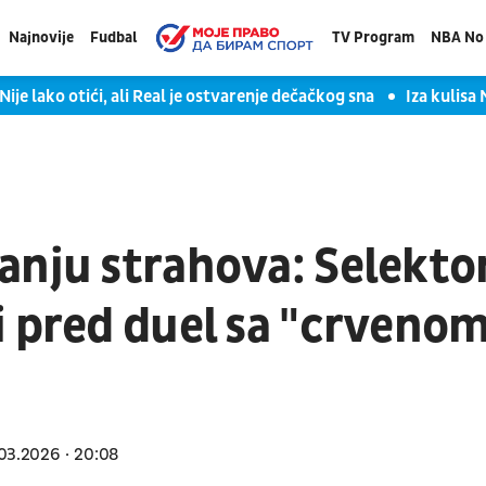
Najnovije
Fudbal
TV Program
NBA No 
ije lako otići, ali Real je ostvarenje dečačkog sna
Iza kulisa
anju strahova: Selekto
i pred duel sa "crveno
03.2026
20:08