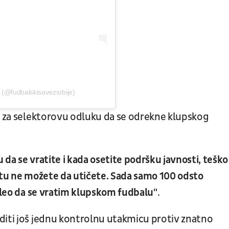
a (@fudbalskisavezsrbije)
no za selektorovu odluku da se odrekne klupskog
da se vratite i kada osetite podršku javnosti, teško 
ivotu ne možete da utičete. Sada samo 100 odsto
voleo da se vratim klupskom fudbalu"
.
diti još jednu kontrolnu utakmicu protiv znatno