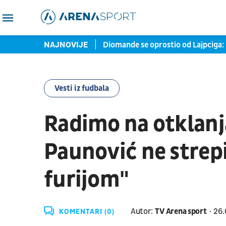
licija je hitno reagovala
NAJNOVIJE
Diomande se oprostio od Lajpciga: N
Vesti iz fudbala
Radimo na otklanj
Paunović ne strep
furijom"
Autor:
TV Arena sport
26.
KOMENTARI (0)