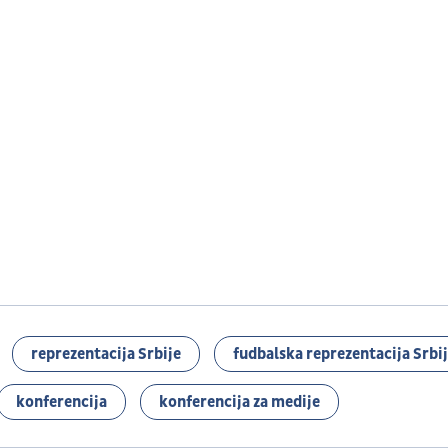
reprezentacija Srbije
fudbalska reprezentacija Srbi
konferencija
konferencija za medije