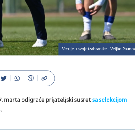
Veruje u svoje izabranike - Veljko Pauno
. marta odigraće prijateljski susret
sa selekcijom
.