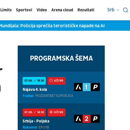
Srb
Limits
Sportovi
Video
Arena cloud
Rezultati
 Mundijala: Policija sprečila terorističke napade na Argentince i L
PROGRAMSKA ŠEMA
r
07.08.
18:30
UŽIVO
m
Najava 4. kola
Fudbal
MOZZARTBET SUPERLIGA
07.08.
14:30
UŽIVO
Srbija - Poljska
Rukomet
EP U18