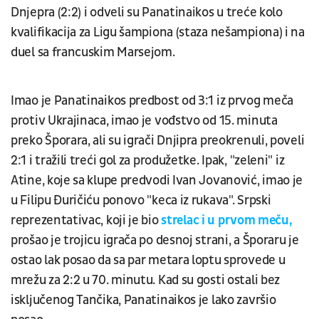
Dnjepra (2:2) i odveli su Panatinaikos u treće kolo
kvalifikacija za Ligu šampiona (staza nešampiona) i na
duel sa francuskim Marsejom.
Imao je Panatinaikos predbost od 3:1 iz prvog meča
protiv Ukrajinaca, imao je vođstvo od 15. minuta
preko Šporara, ali su igrači Dnjipra preokrenuli, poveli
2:1 i tražili treći gol za produžetke. Ipak, "zeleni" iz
Atine, koje sa klupe predvodi Ivan Jovanović, imao je
u Filipu Đuričiću ponovo "keca iz rukava". Srpski
reprezentativac, koji je bio
strelac i u prvom meču,
prošao je trojicu igrača po desnoj strani, a Šporaru je
ostao lak posao da sa par metara loptu sprovede u
mrežu za 2:2 u 70. minutu. Kad su gosti ostali bez
isključenog Tančika, Panatinaikos je lako završio