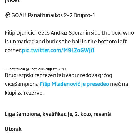
posao.
📹 GOAL! Panathinaikos 2-2 Dnipro-1
Filip Djuricic feeds Andraz Sporar inside the box, who
is unmarked and buries the ball in the bottom left
corner.
pic.twitter.com/M9LZoGWji1
— FootColic ⚽️ (@FootColic)
August 1, 2023
Drugi srpski reprezentativac iz redova grčog
vicešampiona
Filip Mladenović je presedeo
meč na
klupi za rezerve.
Liga šampiona, kvalifikacije, 2. kolo, revanši
Utorak