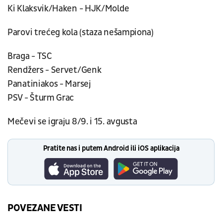
Ki Klaksvik/Haken - HJK/Molde
Parovi trećeg kola (staza nešampiona)
Braga - TSC
Rendžers - Servet/Genk
Panatiniakos - Marsej
PSV - Šturm Grac
Mečevi se igraju 8/9. i 15. avgusta
Pratite nas i putem Android ili iOS aplikacija
POVEZANE VESTI