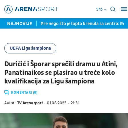
Srb
reva u Montrealu
NAJNOVIJE
Pre nego što je lopta krenula sa centra: Real
UEFA Liga šampiona
Đuričić i Šporar sprečili dramu u Atini,
Panatinaikos se plasirao u treće kolo
kvalifikacija za Ligu šampiona
KOMENTARI (0)
Autor:
TV Arena sport
01.08.2023
21:31