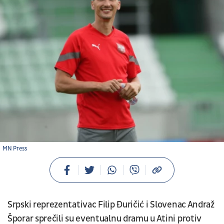
MN Press
Srpski reprezentativac Filip Đuričić i Slovenac Andraž
Šporar sprečili su eventualnu dramu u Atini protiv