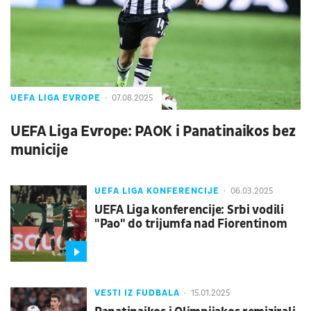
UEFA LIGA EVROPE
07.08.2025
UEFA Liga Evrope: PAOK i Panatinaikos bez
municije
UEFA LIGA KONFERENCIJE
06.03.2025
UEFA Liga konferencije: Srbi vodili
"Pao" do trijumfa nad Fiorentinom
VESTI IZ FUDBALA
15.01.2025