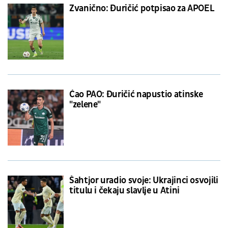
Zvanično: Đuričić potpisao za APOEL
Ćao PAO: Đuričić napustio atinske
"zelene"
Šahtjor uradio svoje: Ukrajinci osvojili
titulu i čekaju slavlje u Atini