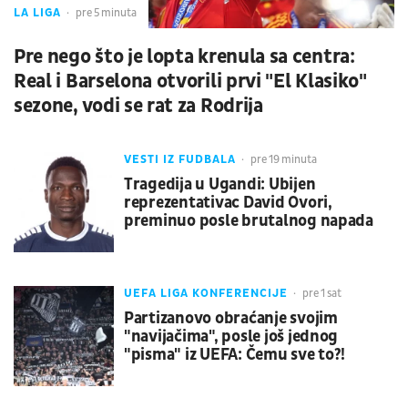
LA LIGA
pre 5 minuta
Pre nego što je lopta krenula sa centra:
Real i Barselona otvorili prvi "El Klasiko"
sezone, vodi se rat za Rodrija
VESTI IZ FUDBALA
pre 19 minuta
Tragedija u Ugandi: Ubijen
reprezentativac David Ovori,
preminuo posle brutalnog napada
UEFA LIGA KONFERENCIJE
pre 1 sat
Partizanovo obraćanje svojim
"navijačima", posle još jednog
"pisma" iz UEFA: Čemu sve to?!