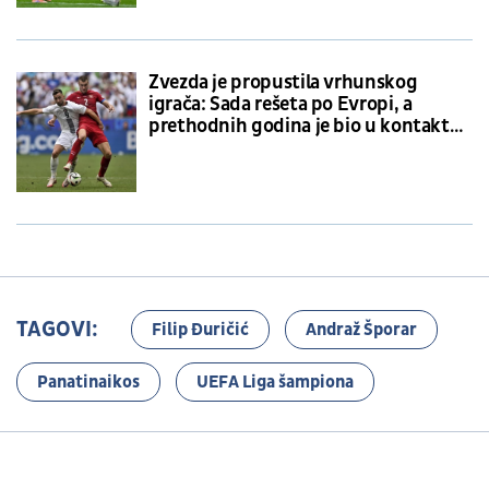
Zvezda je propustila vrhunskog
igrača: Sada rešeta po Evropi, a
prethodnih godina je bio u kontaktu
sa Terzićem
TAGOVI:
Filip Đuričić
Andraž Šporar
Panatinaikos
UEFA Liga šampiona