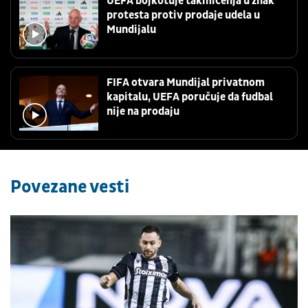
UEFA bojkotuje takmičenja u znak
protesta protiv prodaje udela u
Mundijalu
FIFA otvara Mundijal privatnom
kapitalu, UEFA poručuje da fudbal
nije na prodaju
Povezane vesti