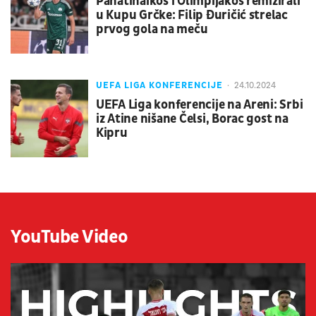
Panatinaikos i Olimpijakos remizirali
u Kupu Grčke: Filip Đuričić strelac
prvog gola na meču
UEFA LIGA KONFERENCIJE
24.10.2024
UEFA Liga konferencije na Areni: Srbi
iz Atine nišane Čelsi, Borac gost na
Kipru
YouTube Video