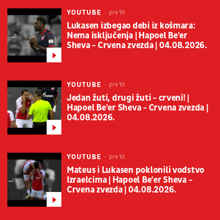
YOUTUBE
pre 1d
Lukasen izbegao debi iz košmara:
Nema isključenja | Hapoel Be'er
Sheva - Crvena zvezda | 04.08.2026.
YOUTUBE
pre 1d
Jedan žuti, drugi žuti - crveni! |
Hapoel Be'er Sheva - Crvena zvezda |
04.08.2026.
YOUTUBE
pre 1d
Mateus i Lukasen poklonili vođstvo
Izraelcima | Hapoel Be'er Sheva -
Crvena zvezda | 04.08.2026.