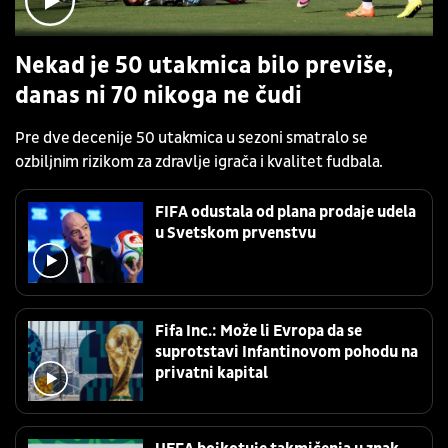
Nekad je 50 utakmica bilo previše,
danas ni 70 nikoga ne čudi
Pre dve decenije 50 utakmica u sezoni smatralo se
ozbiljnim rizikom za zdravlje igrača i kvalitet fudbala.
FIFA odustala od plana prodaje udela
u Svetskom prvenstvu
Fifa Inc.: Može li Evropa da se
suprotstavi Infantinovom pohodu na
privatni kapital