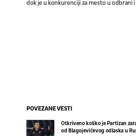
dok je u konkurenciji za mesto u odbrani i 
POVEZANE VESTI
Otkriveno koliko je Partizan zar
od Blagojevićevog odlaska u Ru