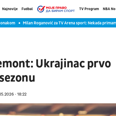
Najnovije
Fudbal
TV Program
NBA No 
akom
Milan Roganović za TV Arena sport: Nekada primamo glup
remont: Ukrajinac prvo
 sezonu
05.2026
18:22