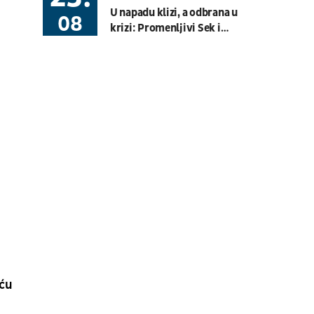
08.08.
19:30
UŽIVO
U napadu klizi, a odbrana u
08
Hartberg - Sturm
krizi: Promenljivi Sek i
Fudbal
AUSTRIJSKA LIGA
efikasni Zuba nastavili seriju
golova i "kaparisali" dvomeč
sa Hetafeom
08.08.
20:00
UŽIVO
Budućnost - Dečić
Fudbal
CRNOGORSKA LIGA
08.08.
17:30
UŽIVO
OFK Vršac - Proleter
Fudbal
PRVA LIGA SRBIJE
07.08.
11:00
UŽIVO
Velika Britanija: Slobodan
Trening 1
iću
Moto Sport
MOTO 3