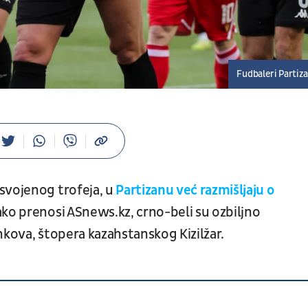
Fudbaleri Partiz
svojenog trofeja, u
Partizanu već razmišljaju o
ko prenosi ASnews.kz, crno-beli su ozbiljno
nkova, štopera kazahstanskog Kizilžar.