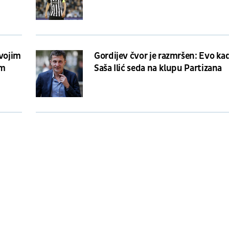
svojim
Gordijev čvor je razmršen: Evo ka
om
Saša Ilić seda na klupu Partizana