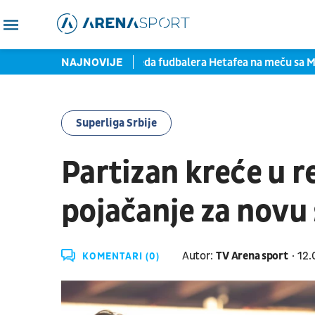
potpisom
Teška povreda fudbalera Hetafea na meču sa Mon
NAJNOVIJE
Superliga Srbije
Partizan kreće u 
pojačanje za novu
Autor:
TV Arena sport
12.
KOMENTARI (0)