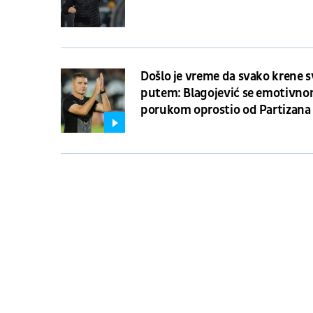
Došlo je vreme da svako krene 
putem: Blagojević se emotivn
porukom oprostio od Partizana