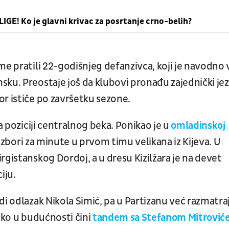
LIGE! Ko je glavni krivac za posrtanje crno-belih?
me pratili 22-godišnjeg defanzivca, koji je navodno 
ku. Preostaje još da klubovi pronađu zajednički jez
r ističe po završetku sezone.
a poziciji centralnog beka. Ponikao je u
omladinskoj
e izbori za minute u prvom timu velikana iz Kijeva. U
rgistanskog Dordoj, a u dresu Kizilžara je na devet
iju.
di odlazak Nikola Simić, pa u Partizanu već razmatra
lenko u budućnosti čini
tandem sa Stefanom Mitrovi