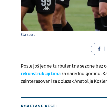
Starsport
Posle još jedne turbulentne sezone bez o
rekonstrukciji tima
za narednu godinu. Ka
zainteresovani za dolazak Anatolija Kozle
POVEZANE VESTI