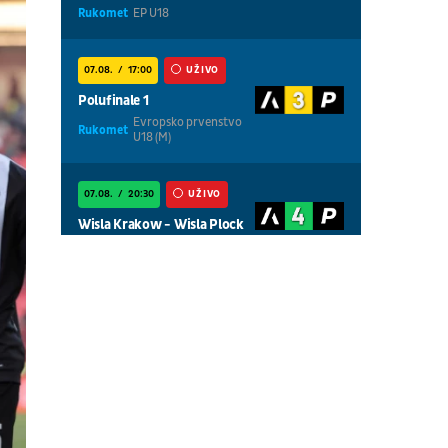
Rukomet
EP U18
07.08.
17:00
UŽIVO
Polufinale 1
Evropsko prvenstvo
Rukomet
U18 (M)
07.08.
20:30
UŽIVO
Wisla Krakow - Wisla Plock
Fudbal
POLJSKA LIGA
07.08.
01:00
UŽIVO
Centralni teren, dan 4,
popodnevna sesija
Tenis
WTA 1000 - Toronto
07.08.
01:00
UŽIVO