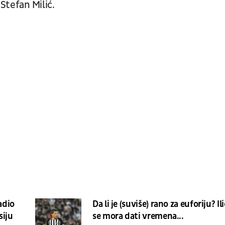
Stefan Milić.
adio
Da li je (suviše) rano za euforiju? Il
siju
se mora dati vremena...