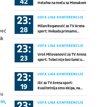
42
Hetafea na meču sa Monakom
Gremio - Sao Paulo
Fudbal
BRAZILSKA LIGA
23:
UEFA LIGA KONFERENCIJE
08.08.
21:00
Milan Roganović za TV Arena
UŽIVO
28
već
sport: Nekada primamo
Sarajevo - Radnik
glupe golove, sada je bilo
Fudbal
WWIN LIGA BIH
ik
dobro
23:
UEFA LIGA KONFERENCIJE
08.08.
21:00
UŽIVO
Uroš Milovanović za TV Arena
23
Atlanta Braves - New York
sport: Tobol nije bez šansi u
Yankees
revanšu
Bejzbol
Major League Baseball
23:
UEFA LIGA KONFERENCIJE
Ilić za TV Arena sport:
08.08.
19:00
UŽIVO
19
Kvalitetnija smo ekipa, na
V Stop: SC Rakovica Beograd
momente je izgledalo
ju
Basket 3x3
BG U23 League
odlično...
ćem
,
23:
UEFA LIGA KONFERENCIJE