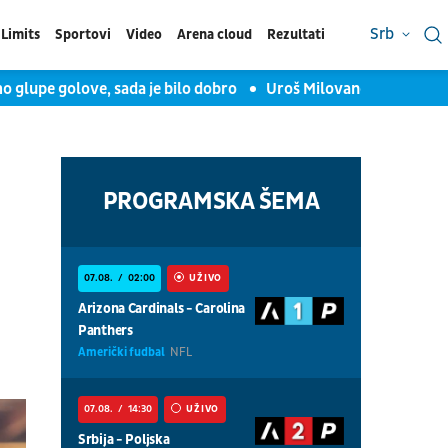
Srb
Limits
Sportovi
Video
Arena cloud
Rezultati
e golove, sada je bilo dobro
Uroš Milovanović za TV Arena sp
PROGRAMSKA ŠEMA
07.08.
02:00
UŽIVO
Arizona Cardinals - Carolina
Panthers
Američki fudbal
NFL
07.08.
14:30
UŽIVO
Srbija - Poljska