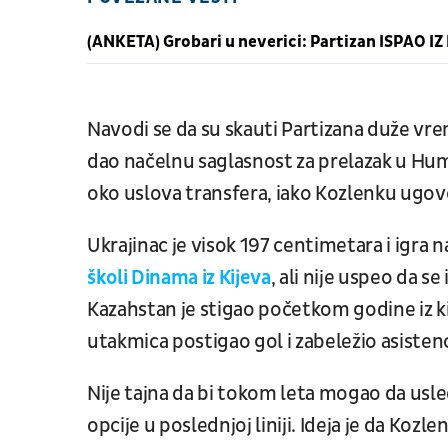
(ANKETA) Grobari u neverici: Partizan ISPAO IZ 
Navodi se da su skauti Partizana duže vre
dao načelnu saglasnost za prelazak u Hums
oko uslova transfera, iako Kozlenku ugovo
Ukrajinac je visok 197 centimetara i igra n
školi Dinama iz Kijeva
, ali nije uspeo da s
Kazahstan je stigao početkom godine iz ki
utakmica postigao gol i zabeležio asistenc
Nije tajna da bi tokom leta mogao da usle
opcije u poslednjoj liniji. Ideja je da Koz