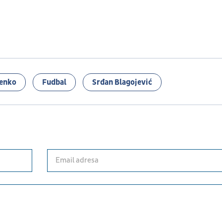
lenko
Fudbal
Srđan Blagojević