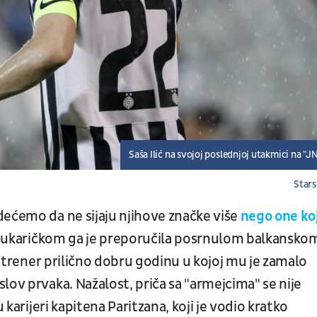
Saša Ilić na svojoj poslednjoj utakmici na "J
Stars
dećemo da ne sijaju njihove značke više
nego one ko
Čukaričkom ga je preporučila posrnulom balkansko
ki trener prilično dobru godinu u kojoj mu je zamalo
lov prvaka. Nažalost, priča sa "armejcima" se nije
 karijeri kapitena Paritzana, koji je vodio kratko