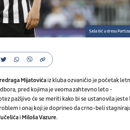
Saša Ilić u dresu Partiz
redraga Mijatovića
iz kluba ozvaničio je početak letn
dbora, pred kojima je veoma zahtevno leto -
tez pažljivo će se meriti kako bi se ustanovila jeste l
problem i onaj koji je doprineo da crno-beli stagniraj
učelića
i
Miloša
Vazure
.