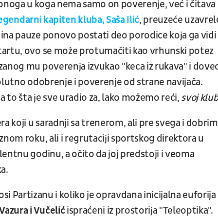
onoga u koga nema samo on poverenje, već i čitava
egendarni kapiten kluba, Saša Ilić
, preuzeće uzavrel
ina pauze ponovo postati deo porodice koja ga vidi
tartu, ovo se može protumačiti kao vrhunski potez
zanog mu poverenja izvukao "keca iz rukava" i dove
olutno odobrenje i poverenje od strane navijača.
 to šta je sve uradio za, lako možemo reći,
svoj klub
a koji u saradnji sa trenerom, ali pre svega i dobrim
nom roku, ali i regrutaciji sportskog direktora u
entnu godinu, a očito da joj predstoji i veoma
ka.
si Partizanu i koliko je opravdana inicijalna euforija
Vazura i Vučelić
ispraćeni iz prostorija "Teleoptika".