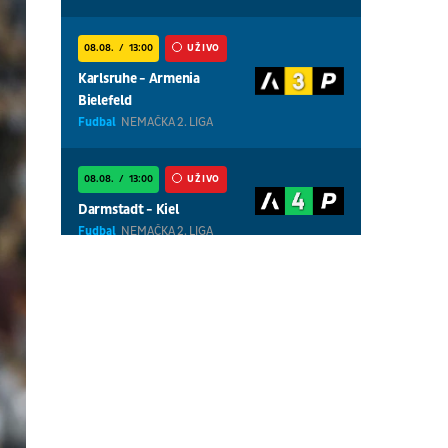
08.08.
13:00
UŽIVO
Karlsruhe - Armenia
Bielefeld
Fudbal
NEMAČKA 2. LIGA
08.08.
13:00
UŽIVO
Darmstadt - Kiel
Fudbal
NEMAČKA 2. LIGA
08.08.
13:00
UŽIVO
Magdeburg - Braunschweig
Fudbal
NEMAČKA 2. LIGA
08.08.
18:30
UŽIVO
Centralni teren, dan 7,