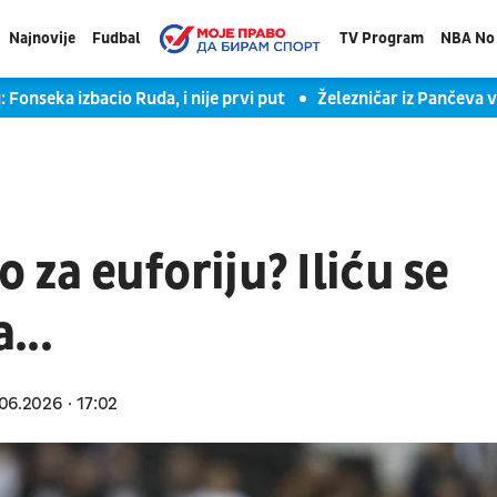
Najnovije
Fudbal
TV Program
NBA No 
 Fonseka izbacio Ruda, i nije prvi put
Železničar iz Pančeva 
no za euforiju? Iliću se
...
06.2026
17:02