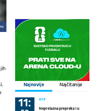
prepodnevna sesija
Tenis
ATP 1000 - Montreal
08.08.
17:00
UŽIVO
ana
Stuttgart - Everton
Fudbal
PRIJATELJSKE UTAKMICE
08.08.
17:00
UŽIVO
Schalke - Atalanta
Fudbal
PRIJATELJSKE UTAKMICE
jih
08.08.
20:30
UŽIVO
Real Betis - Bournemouth
i,
Najnovije
Najčitanije
Fudbal
PRIJATELJSKE UTAKMICE
u
11:
ATP
08.08.
21:00
UŽIVO
Neprelazna prepreka i u
Gremio - Sao Paulo