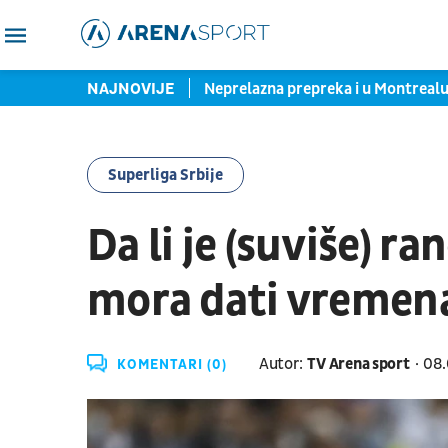
stala i rekla "hajde da..."
NAJNOVIJE
Neprelazna prepreka i u Montrealu:
Superliga Srbije
Da li je (suviše) ra
mora dati vremena
Autor:
TV Arena sport
08.
KOMENTARI (0)