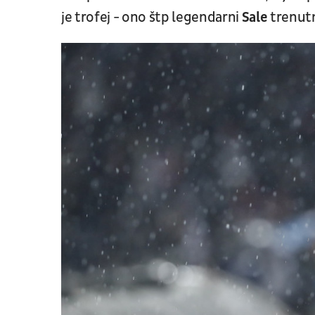
je trofej - ono štp legendarni
Sale
trenut