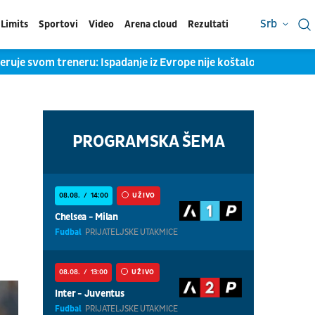
Srb
Limits
Sportovi
Video
Arena cloud
Rezultati
veruje svom treneru: Ispadanje iz Evrope nije koštalo Kokovića
PROGRAMSKA ŠEMA
08.08.
14:00
UŽIVO
Chelsea - Milan
Fudbal
PRIJATELJSKE UTAKMICE
08.08.
13:00
UŽIVO
Inter - Juventus
Fudbal
PRIJATELJSKE UTAKMICE