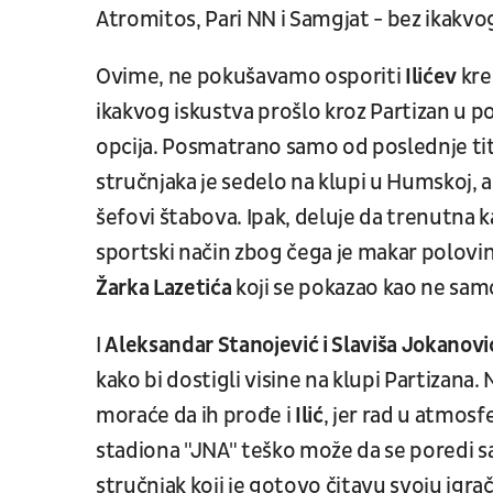
Atromitos, Pari NN i Samgjat - bez ikakv
Ovime, ne pokušavamo osporiti
Ilićev
kre
ikakvog iskustva prošlo kroz Partizan u p
opcija. Posmatrano samo od poslednje 
stručnjaka je sedelo na klupi u Humskoj, a
šefovi štabova. Ipak, deluje da trenutna ka
sportski način zbog čega je makar polovina
Žarka Lazetića
koji se pokazao kao ne sam
I
Aleksandar Stanojević i Slaviša Jokanov
kako bi dostigli visine na klupi Partiza
moraće da ih prođe i
Ilić
, jer rad u atmos
stadiona "JNA" teško može da se poredi sa
stručnjak koji je gotovo čitavu svoju igr