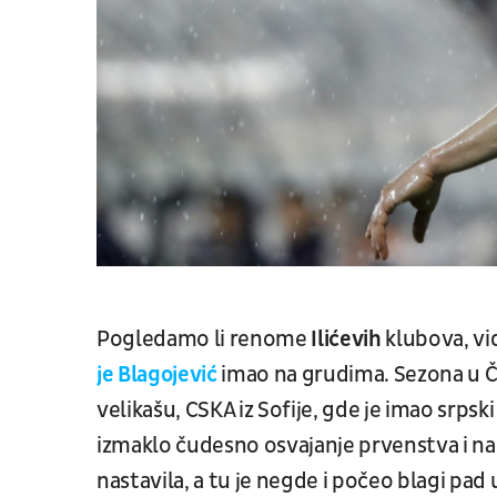
Pogledamo li renome
Ilićevih
klubova, vi
je Blagojević
imao na grudima. Sezona u 
velikašu, CSKA iz Sofije, gde je imao srps
izmaklo čudesno osvajanje prvenstva i nas
nastavila, a tu je negde i počeo blagi pad u