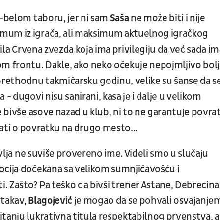
o-belom taboru, jer ni sam
Saša
ne može biti i nije
mum iz igrača, ali maksimum aktuelnog igračkog
zila Crvena zvezda koja ima privilegiju da već sada im
om frontu. Dakle, ako neko očekuje nepojmljivo bol
 prethodnu takmičarsku godinu, velike su šanse da s
- dugovi nisu sanirani, kasa je i dalje u velikom
e bivše asove nazad u klub, ni to ne garantuje povra
ljati o povratku na drugo mesto...
lja ne suviše provereno ime. Videli smo u slučaju
ocija dočekana sa velikom sumnjičavošću i
 Zašto? Pa teško da bivši trener Astane, Debrecina 
 takav,
Blagojević
je mogao da se pohvali osvajanje
tanju lukrativna titula respektabilnog prvenstva, a