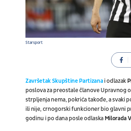
Starsport
Završetak Skupštine Partizana
i odlazak
P
poslova za preostale članove Upravnog o
strpljenja nema, pokrića takođe, a svaki po
ili nije, crnogorski funkcioner bio glavni 
godinu i po dana posle odlaska
Milorada
V