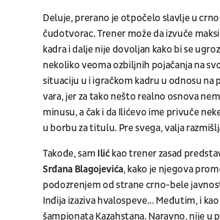
Deluje, prerano je otpočelo slavlje u crn
čudotvorac. Trener može da izvuče maksi
kadra i dalje nije dovoljan kako bi se ugro
nekoliko veoma ozbiljnih pojačanja na sv
situaciju u i igračkom kadru u odnosu na
vara, jer za tako nešto realno osnova nema 
minusu, a čak i da Ilićevo ime privuče nek
u borbu za titulu. Pre svega, valja razmiš
Takođe, sam
Ilić
kao trener zasad predstav
Srđana Blagojevića
, kako je njegova prom
podozrenjem od strane crno-bele javnosti.
Inđija izaziva hvalospeve... Međutim, i kao
šampionata Kazahstana. Naravno, nije u pi