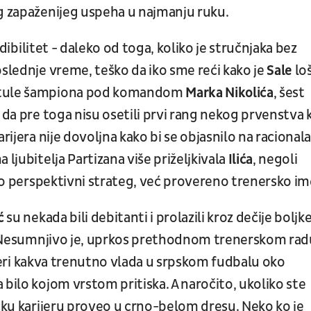
og zapaženijeg uspeha u najmanju ruku.
dibilitet - daleko od toga, koliko je stručnjaka bez
oslednje vreme, teško da iko sme reći kako je
Sale
lo
titule šampiona pod komandom
Marka Nikolića
, šest
 da pre toga nisu osetili prvi rang nekog prvenstva 
rijera nije dovoljna kako bi se objasnilo na racionala
 ljubitelja Partizana više priželjkivala
Ilića
, negoli
o perspektivni strateg, već provereno trenersko im
ić
su nekada bili debitanti i prolazili kroz dečije boljke
na. Nesumnjivo je, uprkos prethodnom trenerskom rad
feri kakva trenutno vlada u srpskom fudbalu oko
 bilo kojom vrstom pritiska. A naročito, ukoliko ste
ačku karijeru proveo u crno-belom dresu. Neko ko je