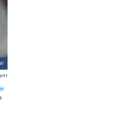
NA"
port
je
m