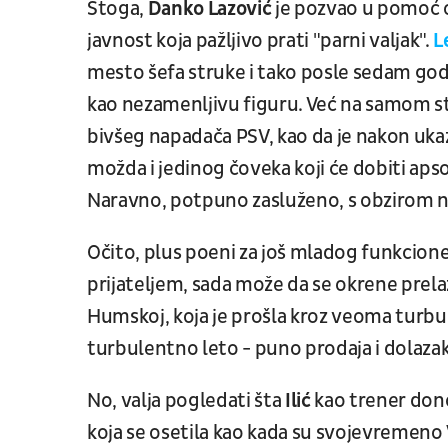
Stoga,
Danko
Lazović
je pozvao u pomoć 
javnost koja pažljivo prati "parni valjak".
L
mesto šefa struke i tako posle sedam god
kao nezamenljivu figuru. Već na samom s
bivšeg napadača PSV, kao da je nakon uka
možda i jedinog čoveka koji će dobiti aps
Naravno, potpuno zasluženo, s obzirom na
Očito, plus poeni za još mladog funkcioner
prijateljem, sada može da se okrene prelaz
Humskoj, koja je prošla kroz veoma turbul
turbulentno leto - puno prodaja i dolaza
No, valja pogledati šta
Ilić
kao trener dono
koja se osetila kao kada su svojevremeno