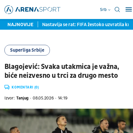
Srb
 do 2027. godine
NAJNOVIJE
Nastavlja se rat: FIFA žestoko uzvratila kri
Superliga Srbije
Blagojević: Svaka utakmica je važna,
biće neizvesno u trci za drugo mesto
KOMENTARI (0)
Izvor:
Tanjug
08.05.2026
14:19