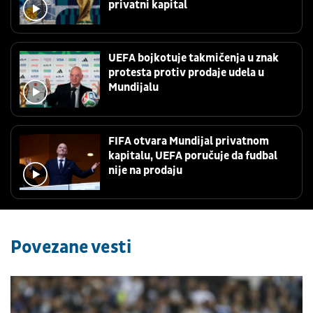
privatni kapital
UEFA bojkotuje takmičenja u znak
protesta protiv prodaje udela u
Mundijalu
FIFA otvara Mundijal privatnom
kapitalu, UEFA poručuje da fudbal
nije na prodaju
Povezane vesti