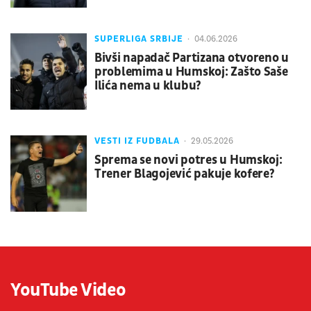
SUPERLIGA SRBIJE
04.06.2026
Bivši napadač Partizana otvoreno u
problemima u Humskoj: Zašto Saše
Ilića nema u klubu?
VESTI IZ FUDBALA
29.05.2026
Sprema se novi potres u Humskoj:
Trener Blagojević pakuje kofere?
YouTube Video