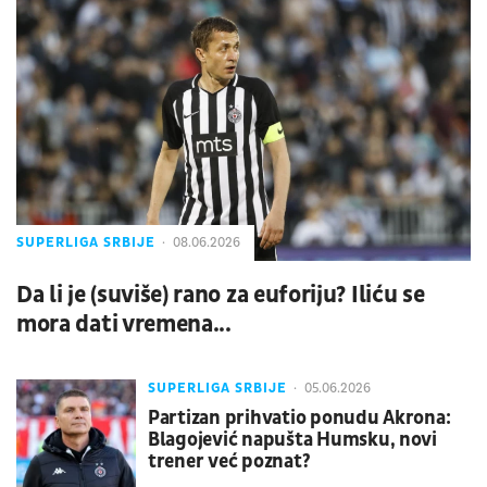
SUPERLIGA SRBIJE
08.06.2026
Da li je (suviše) rano za euforiju? Iliću se
mora dati vremena...
SUPERLIGA SRBIJE
05.06.2026
Partizan prihvatio ponudu Akrona:
Blagojević napušta Humsku, novi
trener već poznat?