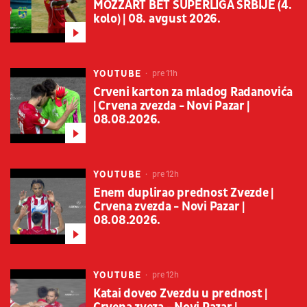
MOZZART BET SUPERLIGA SRBIJE (4.
kolo) | 08. avgust 2026.
YOUTUBE
pre 11h
Crveni karton za mladog Radanovića
| Crvena zvezda - Novi Pazar |
08.08.2026.
YOUTUBE
pre 12h
Enem duplirao prednost Zvezde |
Crvena zvezda - Novi Pazar |
08.08.2026.
YOUTUBE
pre 12h
Katai doveo Zvezdu u prednost |