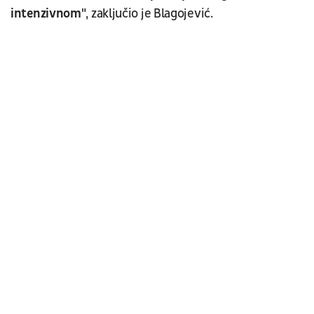
intenzivnom"
, zaključio je Blagojević.