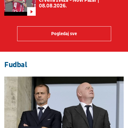
Crvena zveza - Novi Pazar |
08.08.2026.
Pogledaj sve
Fudbal