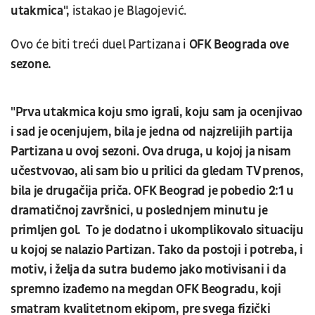
utakmica",
istakao je Blagojević.
Ovo će biti treći duel Partizana i
OFK Beograda ove
sezone.
"Prva utakmica koju smo igrali, koju sam ja ocenjivao
i sad je ocenjujem, bila je jedna od najzrelijih partija
Partizana u ovoj sezoni. Ova druga, u kojoj ja nisam
učestvovao, ali sam bio u prilici da gledam TV prenos,
bila je drugačija priča. OFK Beograd je pobedio 2:1 u
dramatičnoj završnici, u poslednjem minutu je
primljen gol. To je dodatno i ukomplikovalo situaciju
u kojoj se nalazio Partizan. Tako da postoji i potreba, i
motiv, i želja da sutra budemo jako motivisani i da
spremno izađemo na megdan OFK Beogradu, koji
smatram kvalitetnom ekipom, pre svega fizički