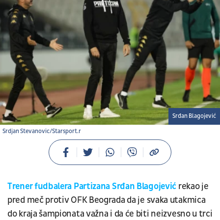
Srđan Blagojević
Srdjan Stevanovic/Starsport.r
Trener fudbalera Partizana Srđan Blagojević
rekao je
pred meč protiv OFK Beograda da je svaka utakmica
do kraja šampionata važna i da će biti neizvesno u trci