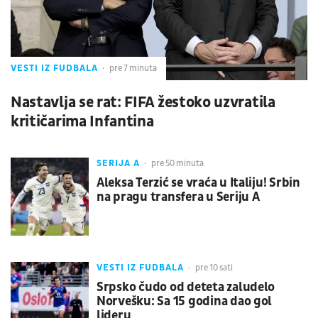
VESTI IZ FUDBALA
pre 7 minuta
Nastavlja se rat: FIFA žestoko uzvratila
kritičarima Infantina
SERIJA A
pre 50 minuta
Aleksa Terzić se vraća u Italiju! Srbin
na pragu transfera u Seriju A
VESTI IZ FUDBALA
pre 10 sati
Srpsko čudo od deteta zaludelo
Norvešku: Sa 15 godina dao gol
lideru