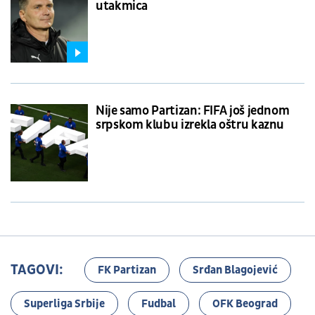
utakmica
Nije samo Partizan: FIFA još jednom
srpskom klubu izrekla oštru kaznu
TAGOVI:
FK Partizan
Srđan Blagojević
Superliga Srbije
Fudbal
OFK Beograd