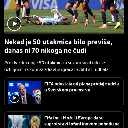
Nekad je 50 utakmica bilo previše,
danas ni 70 nikoga ne čudi
Pre dve decenije 50 utakmica u sezoni smatralo se
ozbiljnim rizikom za zdravlje igrača i kvalitet fudbala.
FIFA odustala od plana prodaje udela
u Svetskom prvenstvu
Fifa Inc.: Može li Evropa da se
suprotstavi Infantinovom pohodu na