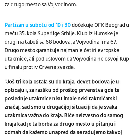
za drugo mesto sa Vojvodinom.
Partizan u subotu od 19 i 30
dočekuje OFK Beograd u
meču 35. kola Superlige Srbije. Klub iz Humske je
drugi na tabeli sa 68 bodova, a Vojvodina ima 67.
Drugo mesto garantuje najmanje četiri evropske
utakmice, ali pod uslovom da Vojvodina ne osvoji Kup
u finalu protiv Crvene zvezde.
"Još tri kola ostala su do kraja, devet bodova je u
opticaju i, za razliku od prošlog prvenstva gde te
poslednje utakmice nisu imale neki takmičarski
značaj, sad smo u drugačijoj situaciji da je svaka
utakmica važna do kraja. Biće neizvesno do samog
kraja kad je ta borba za drugo mesto u pitanju i
odmah da kažemo unapred da se radujemo takvoj