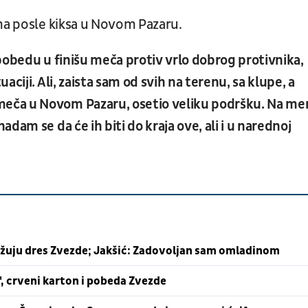
ima posle kiksa u Novom Pazaru.
i pobedu u finišu meča protiv vrlo dobrog protivnika,
ciji. Ali, zaista sam od svih na terenu, sa klupe, a
eča u Novom Pazaru, osetio veliku podršku. Na me
dam se da će ih biti do kraja ove, ali i u narednoj
lužuju dres Zvezde; Jakšić: Zadovoljan sam omladinom
, crveni karton i pobeda Zvezde