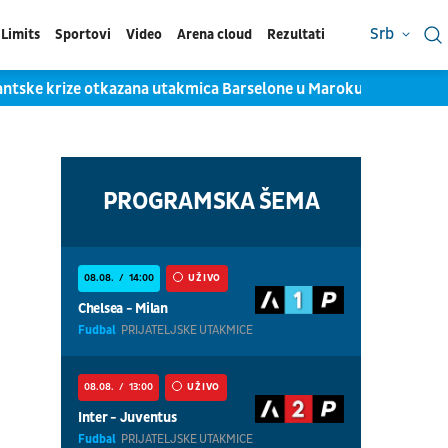
Srb
Limits
Sportovi
Video
Arena cloud
Rezultati
ntske krize otkazana utakmica Barselone u Maroku
Jokićev 
PROGRAMSKA ŠEMA
08.08.
14:00
UŽIVO
Chelsea - Milan
Fudbal
PRIJATELJSKE UTAKMICE
08.08.
13:00
UŽIVO
Inter - Juventus
Fudbal
PRIJATELJSKE UTAKMICE