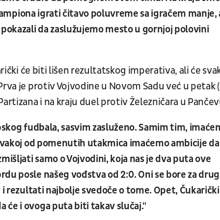
v šampiona igrati čitavo poluvreme sa igračem manje, 
 pokazali da zaslužujemo mesto u gornjoj polovini
rički će biti lišen rezultatskog imperativa, ali će sva
 Prva je protiv Vojvodine u Novom Sadu već u petak 
rtizana i na kraju duel protiv Železničara u Pančev
srpskog fudbala, sasvim zasluženo. Samim tim, imać
u svakoj od pomenutih utakmica imaćemo ambicije da
mišljati samo o Vojvodini, koja nas je dva puta ove
rdu posle našeg vođstva od 2:0. Oni se bore za dru
 i rezultati najbolje svedoče o tome. Opet, Čukarički
će i ovoga puta biti takav slučaj."