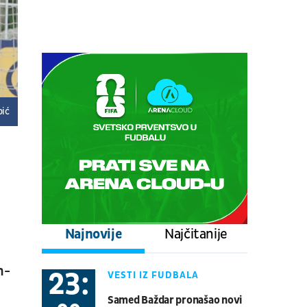
Centralni teren, dan 6,
popodnevna sesija
Tenis
ATP 1000 - Montreal
08.08.
17:00
UŽIVO
Stuttgart - Everton
Fudbal
PRIJATELJSKE UTAKMICE
pić
08.08.
17:00
UŽIVO
Schalke - Atalanta
Fudbal
PRIJATELJSKE UTAKMICE
08.08.
20:30
UŽIVO
Najnovije
Najčitanije
Real Betis - Bournemouth
Fudbal
PRIJATELJSKE UTAKMICE
m-
23:
VESTI IZ FUDBALA
08.08.
21:00
UŽIVO
Samed Baždar pronašao novi