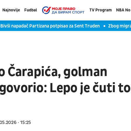
Najnovije
Fudbal
TV Program
NBA No 
Bivši napadač Partizana potpisao za Sent Truden
Zbog migra
o Čarapića, golman
ovorio: Lepo je čuti to
05.2026
15:25