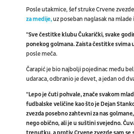
Posle utakmice, šef struke Crvene zvezd
za medije,
uz poseban naglasak na mlade i
"Sve čestitke klubu Čukarički, svake godi
ponekog golmana. Zaista čestitke svima 
posle meča.
Čarapić je bio najbolji pojedinac među be
udaraca, odbranio je devet, a jedan od dva
"Lepo je čuti pohvale, znače svakom mla
fudbalske veličine kao što je Dejan Stank
zvezda posebno zahtevni za nas golmane, 
nego obično, ali je u suštini svejedno. 
trenutku, a protiv Crvene zvezde sam s