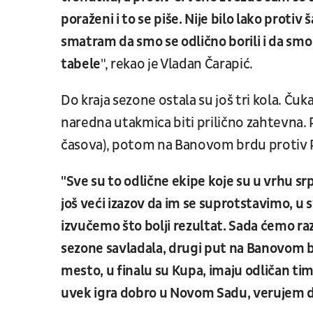
poraženi i to se piše. Nije bilo lako proti
smatram da smo se odlično borili i da smo
tabele
", rekao je Vladan Čarapić.
Do kraja sezone ostala su još tri kola. Čuka
naredna utakmica biti prilično zahtevna.
časova), potom na Banovom brdu protiv Pa
"Sve su to odlične ekipe koje su u vrhu 
još veći izazov da im se suprotstavimo, 
izvučemo što bolji rezultat. Sada ćemo raz
sezone savladala, drugi put na Banovom b
mesto, u finalu su Kupa, imaju odličan tim
uvek igra dobro u Novom Sadu, verujem da 