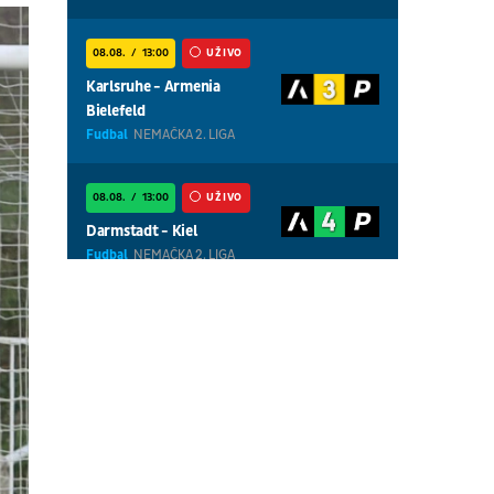
08.08.
13:00
UŽIVO
Karlsruhe - Armenia
Bielefeld
Fudbal
NEMAČKA 2. LIGA
08.08.
13:00
UŽIVO
Darmstadt - Kiel
Fudbal
NEMAČKA 2. LIGA
08.08.
01:00
UŽIVO
Centralni teren, dan 5,
popodnevna sesija
Tenis
WTA 1000 - Toronto
08.08.
01:00
UŽIVO