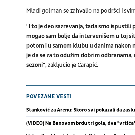
Mladi golman se zahvalio na podršci i sv
"I to je deo sazrevanja, tada smo ispustil
mogao sam bolje da intervenišem u toj situa
potom i u samom klubu u danima nakon m
je da se za to odužim dobrim odbranama, na
sezoni"
, zaključio je Čarapić.
POVEZANE VESTI
Stanković za Arenu: Skoro svi pokazali da zas
(VIDEO) Na Banovom brdu tri gola, dva "vrtića"