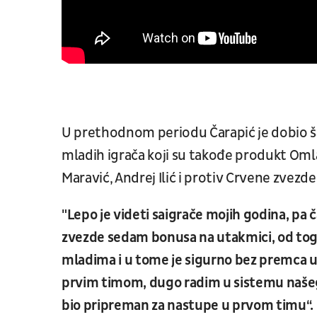
U prethodnom periodu Čarapić je dobio šan
mladih igrača koji su takođe produkt Oml
Maravić, Andrej Ilić i protiv Crvene zvezde
"Lepo je videti saigrače mojih godina, pa 
zvezde sedam bonusa na utakmici, od toga s
mladima i u tome je sigurno bez premca u S
prvim timom, dugo radim u sistemu našeg
bio pripreman za nastupe u prvom timu“.