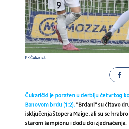
FK Čukarički
Čukarički je poražen u derbiju četvrtog k
Banovom brdu (1:2).
"Brđani" su čitavo d
isključenja štopera Maige, ali su se hrabr
starom šampionu i dođu do izjednačenja.