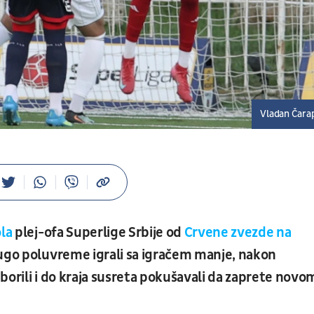
Vladan Čara
ola
plej-ofa Superlige Srbije od
Crvene zvezde na
rugo poluvreme igrali sa igračem manje, nakon
o borili i do kraja susreta pokušavali da zaprete novo