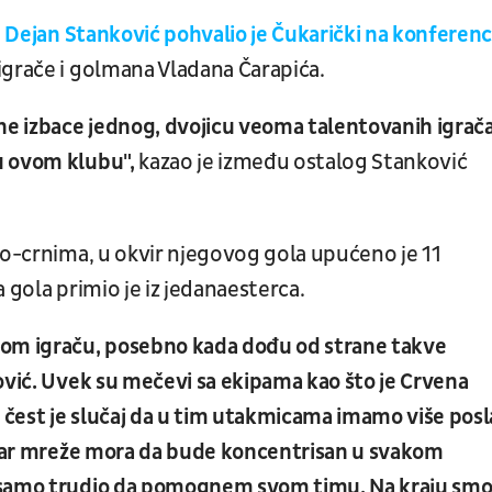
e
Dejan Stanković pohvalio je Čukarički na konferenci
grače i golmana Vladana Čarapića.
ne izbace jednog, dvojicu veoma talentovanih igrača
u ovom klubu",
kazao je između ostalog Stanković
lo-crnima, u okvir njegovog gola upućeno je 11
 gola primio je iz jedanaesterca.
dom igraču, posebno kada dođu od strane takve
ović. Uvek su mečevi sa ekipama kao što je Crvena
čest je slučaj da u tim utakmicama imamo više posl
Čuvar mreže mora da bude koncentrisan u svakom
e samo trudio da pomognem svom timu. Na kraju sm