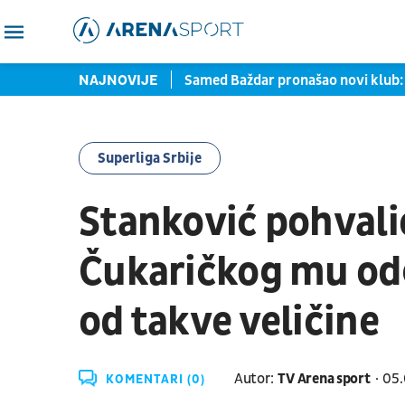
rtu zaustavljene u Torontu
NAJNOVIJE
Samed Baždar pronašao novi klub: 
Superliga Srbije
Stanković pohvali
Čukaričkog mu odg
od takve veličine
Autor:
TV Arena sport
05.
KOMENTARI (0)