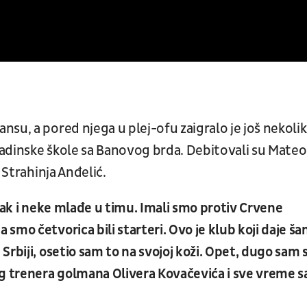
su, a pored njega u plej-ofu zaigralo je još nekoli
adinske škole sa Banovog brda. Debitovali su Mateo
 Strahinja Anđelić.
čak i neke mlađe u timu. Imali smo protiv Crvene
mo četvorica bili starteri. Ovo je klub koji daje ša
rbiji, osetio sam to na svojoj koži. Opet, dugo sam 
 trenera golmana Olivera Kovačevića i sve vreme 