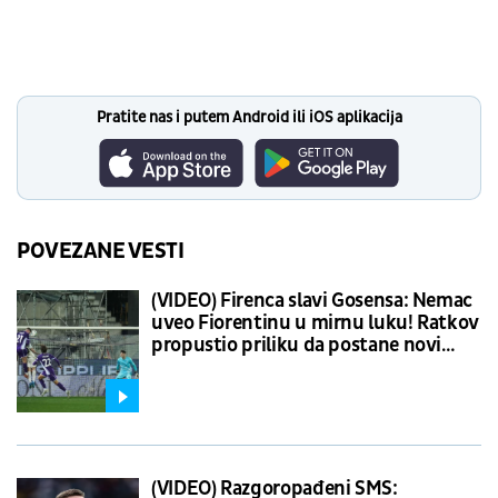
Pratite nas i putem Android ili iOS aplikacija
POVEZANE VESTI
(VIDEO) Firenca slavi Gosensa: Nemac
uveo Fiorentinu u mirnu luku! Ratkov
propustio priliku da postane novi
rimski imperator
(VIDEO) Razgoropađeni SMS: