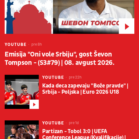
YOUTUBE
pre 8h
Emisija "Oni vole Srbiju", gost Ševon
Tompson - (S3#79) | 08. avgust 2026.
YOUTUBE
pre 22h
Kada deca zapevaju "Bože pravde" |
Srbija - Poljska | Euro 2026 U18
YOUTUBE
pre 1d
Partizan - Tobol 3:0 | UEFA
Conference League (Kvalifikacije) |