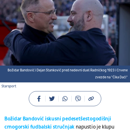
Božidar Bandović i Dejan Stanković pred nedevni duel Radničkog 1923 i Crvene
zvezde na "Čika Dači"
Starsport
Božidar Bandović iskusni pedesetšestogodišnji
crnogorski fudbalski stručnjak
napustio je klupu