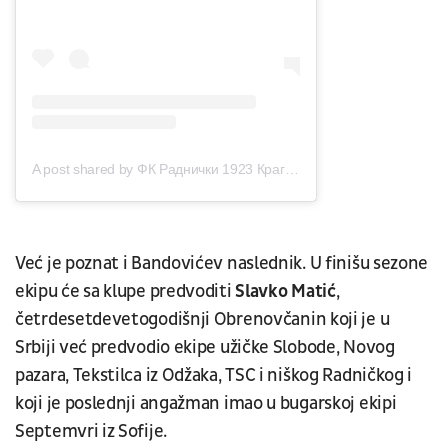
A post shared by ФК Раднички 1923 Крагујевац (@fkradnicki1923kg)
Već je poznat i Bandovićev naslednik. U finišu sezone
ekipu će sa klupe predvoditi
Slavko Matić
,
četrdesetdevetogodišnji Obrenovčanin koji je u
Srbiji već predvodio ekipe užičke Slobode, Novog
pazara, Tekstilca iz Odžaka, TSC i niškog Radničkog i
koji je poslednji angažman imao u bugarskoj ekipi
Septemvri iz Sofije.