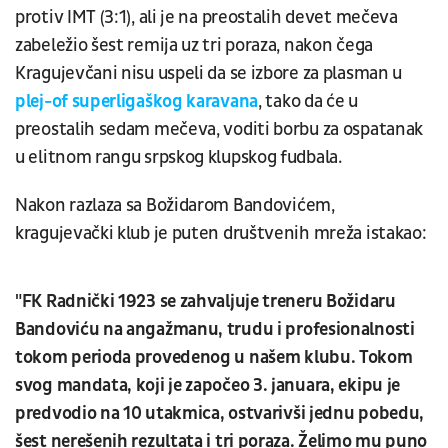
protiv IMT (3:1), ali je na preostalih devet mečeva
zabeležio šest remija uz tri poraza, nakon čega
Kragujevčani nisu uspeli da se izbore za plasman u
plej-of superligaškog karavana
, tako da će u
preostalih sedam mečeva, voditi borbu za ospatanak
u elitnom rangu srpskog klupskog fudbala.
Nakon razlaza sa Božidarom Bandovićem,
kragujevački klub je puten društvenih mreža istakao:
"FK Radnički 1923 se zahvaljuje treneru Božidaru
Bandoviću na angažmanu, trudu i profesionalnosti
tokom perioda provedenog u našem klubu. Tokom
svog mandata, koji je započeo 3. januara, ekipu je
predvodio na 10 utakmica, ostvarivši jednu pobedu,
šest nerešenih rezultata i tri poraza. Želimo mu puno