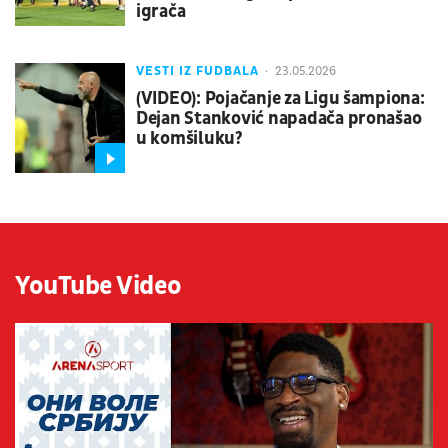
igrača
VESTI IZ FUDBALA
23.05.2026
(VIDEO): Pojačanje za Ligu šampiona:
Dejan Stanković napadača pronašao
u komšiluku?
YouTube Video