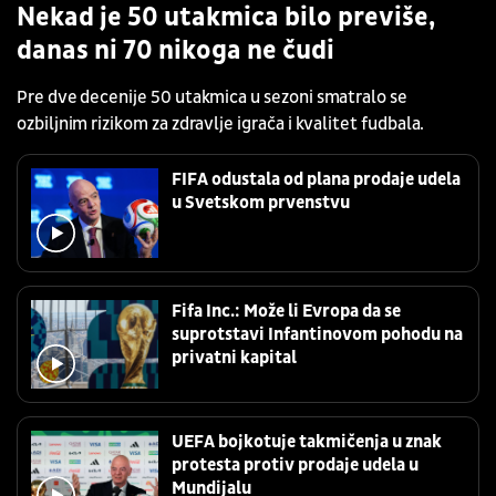
Nekad je 50 utakmica bilo previše,
danas ni 70 nikoga ne čudi
Pre dve decenije 50 utakmica u sezoni smatralo se
ozbiljnim rizikom za zdravlje igrača i kvalitet fudbala.
FIFA odustala od plana prodaje udela
u Svetskom prvenstvu
Fifa Inc.: Može li Evropa da se
suprotstavi Infantinovom pohodu na
privatni kapital
UEFA bojkotuje takmičenja u znak
protesta protiv prodaje udela u
Mundijalu