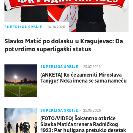
SUPERLIGA SRBIJE
14.04.2026
Slavko Matić po dolasku u Kragujevac: Da
potvrdimo superligaški status
SUPERLIGA SRBIJE
25.07.2026
(ANKETA) Ko će zameniti Miroslava
Tanjgu? Neka imena se sama nameću
SUPERLIGA SRBIJE
25.05.2026
(FOTO/VIDEO) Šokantno otkriće
Slavka Matića trenera Radničkog
1923: Par huligana pretuklo desetak