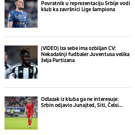
Povratnik u reprezentaciju Srbije vodi
klub ka završnici Lige šampiona
(VIDEO) Iza sebe ima ozbiljan CV:
Nekadašnji fudbaler Juventusa velika
želja Partizana
Odlazak iz kluba ga ne interesuje:
Srbin odjavio Junajted, Siti, Čelsi...