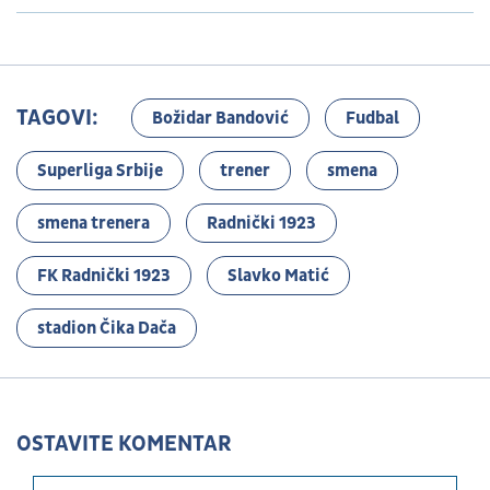
TAGOVI:
Božidar Bandović
Fudbal
Superliga Srbije
trener
smena
smena trenera
Radnički 1923
FK Radnički 1923
Slavko Matić
stadion Čika Dača
OSTAVITE KOMENTAR