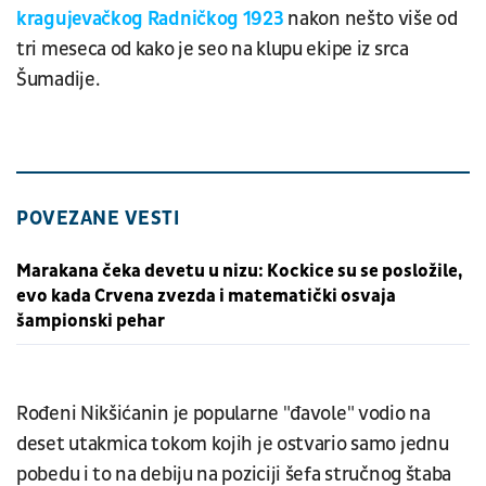
kragujevačkog Radničkog 1923
nakon nešto više od
tri meseca od kako je seo na klupu ekipe iz srca
Šumadije.
POVEZANE VESTI
Marakana čeka devetu u nizu: Kockice su se posložile,
evo kada Crvena zvezda i matematički osvaja
šampionski pehar
Rođeni Nikšićanin je popularne "đavole" vodio na
deset utakmica tokom kojih je ostvario samo jednu
pobedu i to na debiju na poziciji šefa stručnog štaba