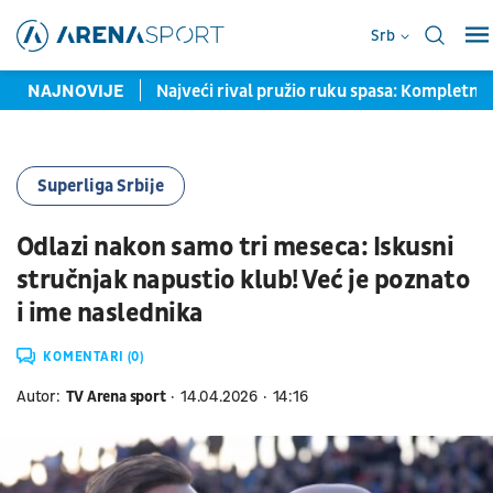
Srb
čitavu seznu
NAJNOVIJE
Najveći rival pružio ruku spasa: Kompletna javn
Superliga Srbije
Odlazi nakon samo tri meseca: Iskusni
stručnjak napustio klub! Već je poznato
i ime naslednika
KOMENTARI (0)
Autor:
TV Arena sport
14.04.2026
14:16