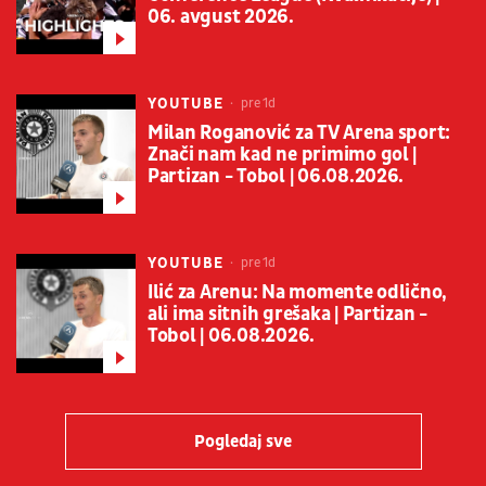
06. avgust 2026.
YOUTUBE
pre 1d
Milan Roganović za TV Arena sport:
Znači nam kad ne primimo gol |
Partizan - Tobol | 06.08.2026.
YOUTUBE
pre 1d
Ilić za Arenu: Na momente odlično,
ali ima sitnih grešaka | Partizan -
Tobol | 06.08.2026.
Pogledaj sve