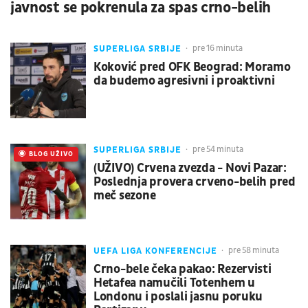
javnost se pokrenula za spas crno-belih
SUPERLIGA SRBIJE
pre 16 minuta
Koković pred OFK Beograd: Moramo
da budemo agresivni i proaktivni
SUPERLIGA SRBIJE
pre 54 minuta
UŽIVO
BLOG UŽIVO
(UŽIVO) Crvena zvezda - Novi Pazar:
Poslednja provera crveno-belih pred
meč sezone
UEFA LIGA KONFERENCIJE
pre 58 minuta
Crno-bele čeka pakao: Rezervisti
Hetafea namučili Totenhem u
Londonu i poslali jasnu poruku