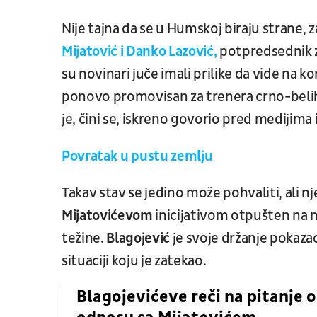
Nije tajna da se u Humskoj biraju strane, 
Mijatović i Danko Lazović,
potpredsednik za
su novinari juče imali prilike da vide na ko
ponovo promovisan za trenera crno-belih,
je, čini se, iskreno govorio pred medijima 
Povratak u pustu zemlju
Takav stav se jedino može pohvaliti, ali nj
Mijatovićevom
inicijativom otpušten na
težine.
Blagojević
je svoje držanje pokaza
situaciji koju je zatekao.
Blagojevićeve reči na pitanje o