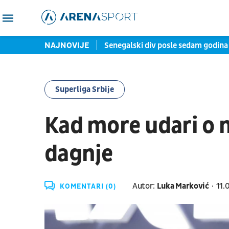
nski čovek od čvrste reči
NAJNOVIJE
Senegalski div posle sedam godina
Superliga Srbije
Kad more udari o 
dagnje
Autor:
Luka Marković
11.
KOMENTARI (0)