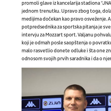
promoli glave iz kancelarija stadiona "JNA"
jednom trenutku. Upravo zbog toga, dol
medijima dočekan kao pravo osveženje. Al
potpredsednika za sportska pitanja je sve
intervju za Mozzart sport. Valjanu pohva
koji je odmah posle saopštenja o povrat
malo rasvetlio donete odluke i šta one zn
odnosom svojih prvih saradnika i da o nj