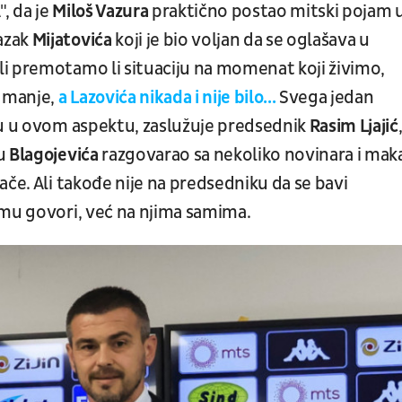
, da je
Miloš Vazura
praktično postao mitski pojam 
azak
Mijatovića
koji je bio voljan da se oglašava u
i premotamo li situaciju na momenat koji živimo,
 manje,
a Lazovića nikada i nije bilo...
Svega jedan
lu u ovom aspektu, zaslužuje predsednik
Rasim Ljajić
ku
Blagojevića
razgovarao sa nekoliko novinara i mak
ače. Ali takođe nije na predsedniku da se bavi
emu govori, već na njima samima.