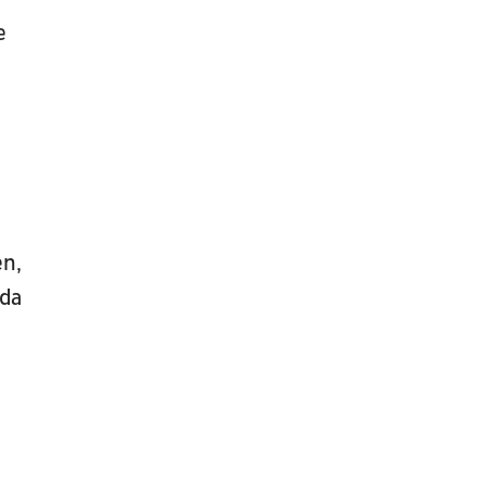
e
en,
 da