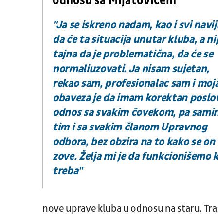
odnosu sa Mijatovićem
"Ja se iskreno nadam, kao i svi navij
da će ta situacija unutar kluba, a ni
tajna da je problematična, da će se
normaliuzovati. Ja nisam sujetan,
rekao sam, profesionalac sam i moj
obaveza je da imam korektan poslo
odnos sa svakim čovekom, pa sami
tim i sa svakim članom Upravnog
odbora, bez obzira na to kako se on
zove. Želja mi je da funkcionišemo 
treba"
nove uprave kluba u odnosu na staru. Tra