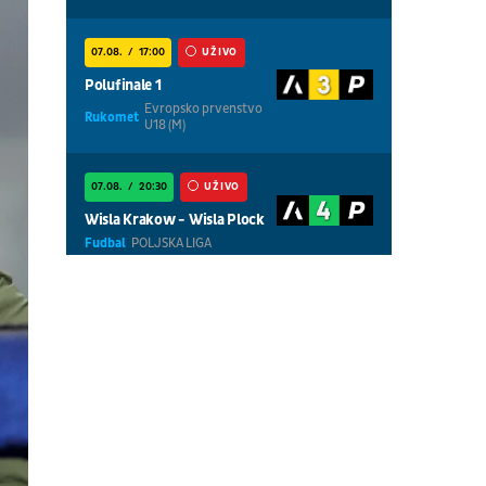
07.08.
17:00
UŽIVO
Polufinale 1
Evropsko prvenstvo
Rukomet
U18 (M)
07.08.
20:30
UŽIVO
Wisla Krakow - Wisla Plock
Fudbal
POLJSKA LIGA
07.08.
18:30
UŽIVO
Centralni teren, dan 5,
prepodnevna sesija
Tenis
WTA 1000 - Toronto
07.08.
18:30
UŽIVO
Centralni teren, dan 6,