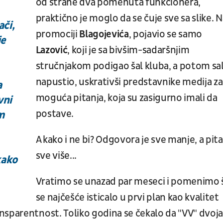
od strane dva pomenuta funkcionera,
praktično je moglo da se čuje sve sa slike. N
ači,
promociji
Blagojevića
, pojavio se samo
je
Lazović
, koji je sa bivšim-sadaršnjim
stručnjakom podigao šal kluba, a potom sa
napustio, uskrativši predstavnike medija za
a
moguća pitanja, koja su zasigurno imali da
vni
postave.
m
A kako i ne bi? Odgovora je sve manje, a pit
sve više...
kako
Vratimo se unazad par meseci i pomenimo 
se najčešće isticalo u prvi plan kao kvalitet
nsparentnost. Toliko godina se čekalo da "VV" dvoj