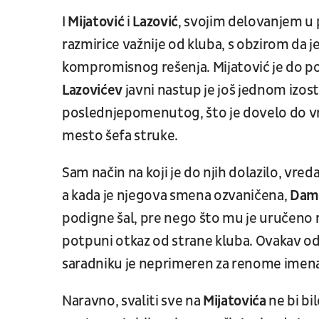
I
Mijatović
i
Lazović
, svojim delovanjem u
razmirice važnije od kluba, s obzirom da j
kompromisnog rešenja. Mijatović je do p
Lazovićev
javni nastup je još jednom izo
poslednjepomenutog, što je dovelo do vrt
mesto šefa struke.
Sam način na koji je do njih dolazilo, vred
a kada je njegova smena ozvaničena,
Dami
podigne šal, pre nego što mu je uručeno 
potpuni otkaz od strane kluba. Ovakav o
saradniku je neprimeren za renome imena
Naravno, svaliti sve na
Mijatovića
ne bi bi