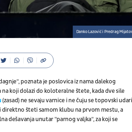
Danko Lazović i Predrag Mijato
agnje", poznata je poslovica iz nama dalekog
 na koji dolazi do koloteralne štete, kada dve sile
u
(zasad) ne sevaju varnice i ne čuju se topovski udari
raje i direktno šteti samom klubu na prvom mestu, a
na dešavanja unutar "parnog valjka", za koji se