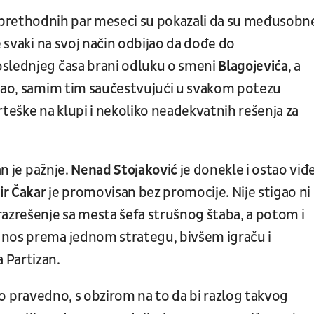
 prethodnih par meseci su pokazali da su međusobn
e svaki na svoj način odbijao da dođe do
oslednjeg časa brani odluku o smeni
Blagojevića
, a
stao, samim tim saučestvujući u svakom potezu
eške na klupi i nekoliko neadekvatnih rešenja za
an je pažnje.
Nenad Stojaković
je donekle i ostao viđ
r Čakar
je promovisan bez promocije. Nije stigao ni
razrešenje sa mesta šefa strušnog štaba, a potom i
dnos prema jednom strategu, bivšem igraču i
 Partizan.
lo pravedno, s obzirom na to da bi razlog takvog