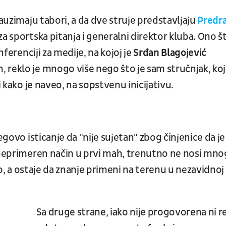
zauzimaju tabori, a da dve struje predstavljaju
Predr
 sportska pitanja i generalni direktor kluba. Ono š
nferenciji za medije, na kojoj je
Srđan Blagojević
 reklo je mnogo više nego što je sam stručnjak, koj
i kako je naveo, na sopstvenu inicijativu.
egovo isticanje da "nije sujetan" zbog činjenice da je
 neprimeren način u prvi mah, trenutno ne nosi mn
o, a ostaje da znanje primeni na terenu u nezavidnoj
Sa druge strane, iako nije progovorena ni r