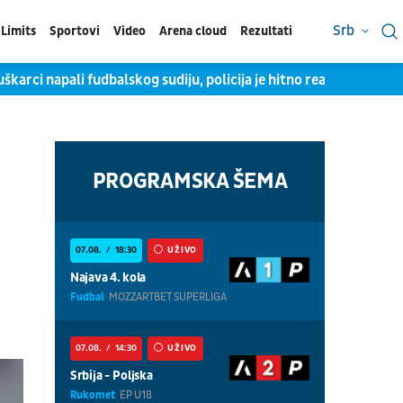
Srb
Limits
Sportovi
Video
Arena cloud
Rezultati
arci napali fudbalskog sudiju, policija je hitno reagovala
R
PROGRAMSKA ŠEMA
07.08.
18:30
UŽIVO
Najava 4. kola
Fudbal
MOZZARTBET SUPERLIGA
07.08.
14:30
UŽIVO
Srbija - Poljska
Rukomet
EP U18