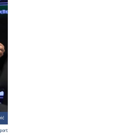
vić
port