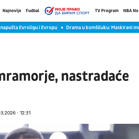
Najnovije
Fudbal
TV Program
NBA No 
 napušta Evroligu i Evropu
Drama u komšiluku: Maskirani mušk
mramorje, nastradaće
03.2026
12:31