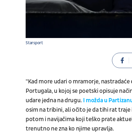
Starsport
"Kad more udari o mramorje, nastradaće d
Portugala, u kojoj se poetski opisuje način
udare jedna na drugu.
I možda u Partizan
osim na tribini, ali očito je da tihi rat t
potom i navijačima koji teško prate aktuel
trenutno ne zna ko njime upravlja.