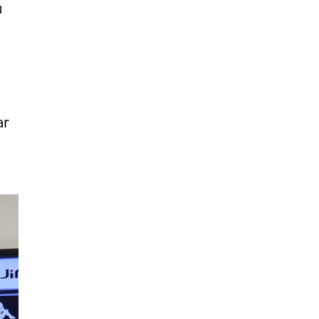
Sonderjyske - Viborg
u
Fudbal
DANSKA LIGA
,
ar