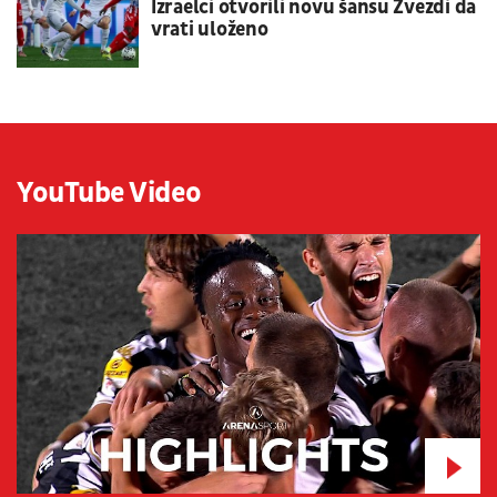
Izraelci otvorili novu šansu Zvezdi da
vrati uloženo
YouTube Video