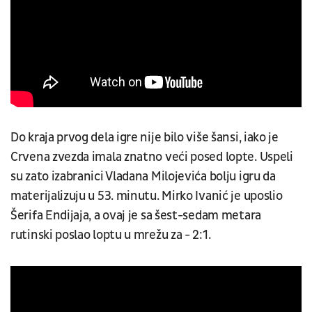
Do kraja prvog dela igre nije bilo više šansi, iako je
Crvena zvezda imala znatno veći posed lopte. Uspeli
su zato izabranici Vladana Milojevića bolju igru da
materijalizuju u 53. minutu. Mirko Ivanić je uposlio
Šerifa Endijaja, a ovaj je sa šest-sedam metara
rutinski poslao loptu u mrežu za - 2:1.