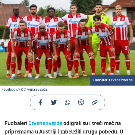
Fudbaleri Crvene zvezde
Facebook/FK Crvena zvezda
Fudbaleri
Crvene zvezde
odigrali su i treći meč na
pripremama u Austriji i zabeležili drugu pobedu. U