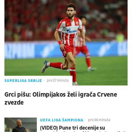
SUPERLIGA SRBIJE
pre 27 minuta
Grci pišu: Olimpijakos želi igrača Crvene
zvezde
UEFA LIGA ŠAMPIONA
pre 46 minuta
(VIDEO) Pune tri decenije su