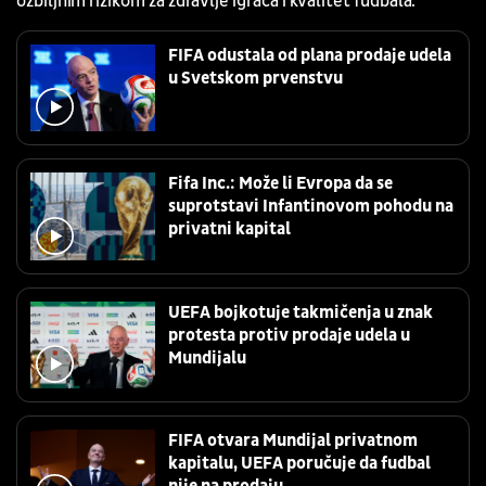
ozbiljnim rizikom za zdravlje igrača i kvalitet fudbala.
FIFA odustala od plana prodaje udela
u Svetskom prvenstvu
Fifa Inc.: Može li Evropa da se
suprotstavi Infantinovom pohodu na
privatni kapital
UEFA bojkotuje takmičenja u znak
protesta protiv prodaje udela u
Mundijalu
FIFA otvara Mundijal privatnom
kapitalu, UEFA poručuje da fudbal