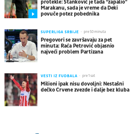
protekle: Stanković je tada “zapalio”
Marakanu, sada je vreme da Deki
povuče potez pobednika
SUPERLIGA SRBIJE
pre 50 minuta
Pregovori se završavaju za pet
minuta: Raća Petrović objasnio
najveći problem Partizana
VESTI IZ FUDBALA
pre 1 sat
Milioni ipak nisu dovoljni: Nestašni
dečko Crvene zvezde i dalje bez kluba