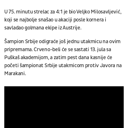
U 75. minutu strelac za 4:1 je bio Veljko Milosavljević,
koji se najbolje snašao u akaciji posle kornera i
savladao golmana ekipe iz Austrije.
Šampion Srbije odigraće još jednu utakmicu na ovim
pripremama. Crveno-beli će se sastati 13. jula sa
Puškaš akademijom, a zatim pest dana kasnije će
početi šampionat Srbije utakmicom protiv Javora na
Marakani.