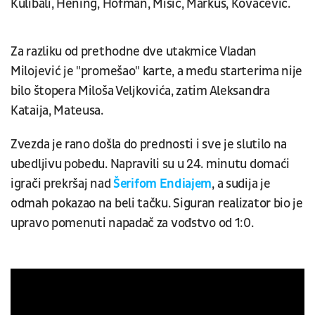
Kulibali, Hening, Hofman, Mišić, Markus, Kovačević.
Za razliku od prethodne dve utakmice Vladan
Milojević je "promešao" karte, a među starterima nije
bilo štopera Miloša Veljkovića, zatim Aleksandra
Kataija, Mateusa.
Zvezda je rano došla do prednosti i sve je slutilo na
ubedljivu pobedu. Napravili su u 24. minutu domaći
igrači prekršaj nad
Šerifom Endiajem
, a sudija je
odmah pokazao na beli tačku. Siguran realizator bio je
upravo pomenuti napadač za vođstvo od 1:0.