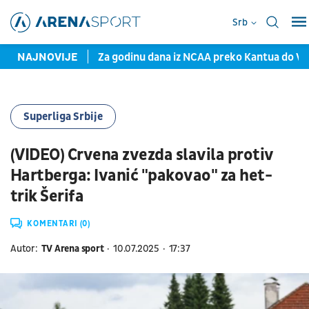
Srb
problem Partizana
NAJNOVIJE
Za godinu dana iz NCAA preko Kantua do Valen
Superliga Srbije
(VIDEO) Crvena zvezda slavila protiv
Hartberga: Ivanić "pakovao" za het-
trik Šerifa
KOMENTARI (0)
Autor:
TV Arena sport
10.07.2025
17:37