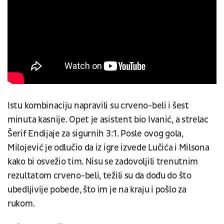
Istu kombinaciju napravili su crveno-beli i šest
minuta kasnije. Opet je asistent bio Ivanić, a strelac
Šerif Endijaje za sigurnih 3:1. Posle ovog gola,
Milojević je odlučio da iz igre izvede Lučića i Milsona
kako bi osvežio tim. Nisu se zadovoljili trenutnim
rezultatom crveno-beli, težili su da dođu do što
ubedljivije pobede, što im je na kraju i pošlo za
rukom.