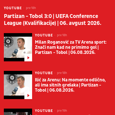
YOUTUBE
pre 18h
Partizan - Tobol 3:0 | UEFA Conference
League (Kvalifikacije) | 06. avgust 2026.
YOUTUBE
pre 18h
Milan Roganović za TV Arena sport:
Znači nam kad ne primimo gol |
Partizan - Tobol | 06.08.2026.
YOUTUBE
pre 18h
Ilić za Arenu: Na momente odlično,
ali ima sitnih grešaka | Partizan -
Tobol | 06.08.2026.
YOUTUBE
pre 19h