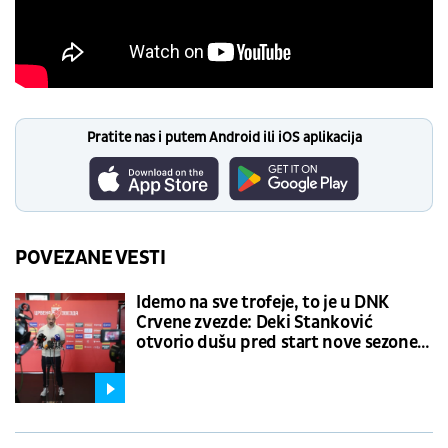
Pratite nas i putem Android ili iOS aplikacija
POVEZANE VESTI
Idemo na sve trofeje, to je u DNK
Crvene zvezde: Deki Stanković
otvorio dušu pred start nove sezone i
jednom rečenicom raspalio maštu
"delija"