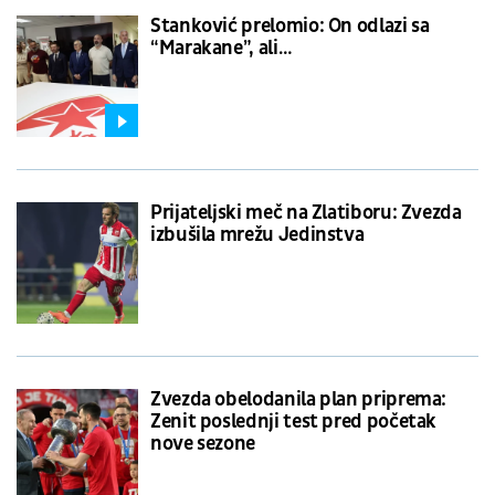
Stanković prelomio: On odlazi sa
“Marakane”, ali…
Prijateljski meč na Zlatiboru: Zvezda
izbušila mrežu Jedinstva
Zvezda obelodanila plan priprema:
Zenit poslednji test pred početak
nove sezone