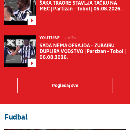
ŠAKA TRAORE STAVLJA TAČKU NA
MEČ | Partizan - Tobol | 06.08.2026.
YOUTUBE
pre 19h
SADA NEMA OFSAJDA - ZUBAIRU
DUPLIRA VOĐSTVO | Partizan - Tobol |
06.08.2026.
Pogledaj sve
Fudbal