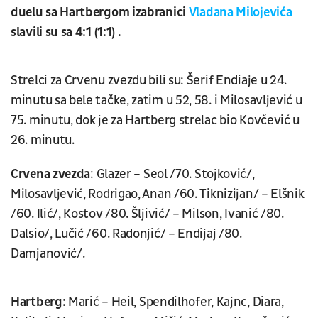
duelu sa Hartbergom izabranici
Vladana Milojevića
slavili su sa 4:1 (1:1) .
Strelci za Crvenu zvezdu bili su: Šerif Endiaje u 24.
minutu sa bele tačke, zatim u 52, 58. i Milosavljević u
75. minutu, dok je za Hartberg strelac bio Kovčević u
26. minutu.
Crvena zvezda
: Glazer – Seol /70. Stojković/,
Milosavljević, Rodrigao, Anan /60. Tiknizijan/ – Elšnik
/60. Ilić/, Kostov /80. Šljivić/ – Milson, Ivanić /80.
Dalsio/, Lučić /60. Radonjić/ – Endijaj /80.
Damjanović/.
Hartberg:
Marić – Heil, Spendilhofer, Kajnc, Diara,