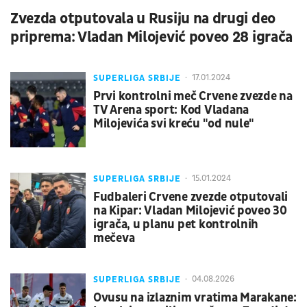
Zvezda otputovala u Rusiju na drugi deo
priprema: Vladan Milojević poveo 28 igrača
SUPERLIGA SRBIJE
17.01.2024
Prvi kontrolni meč Crvene zvezde na
TV Arena sport: Kod Vladana
Milojevića svi kreću "od nule"
SUPERLIGA SRBIJE
15.01.2024
Fudbaleri Crvene zvezde otputovali
na Kipar: Vladan Milojević poveo 30
igrača, u planu pet kontrolnih
mečeva
SUPERLIGA SRBIJE
04.08.2026
Ovusu na izlaznim vratima Marakane: