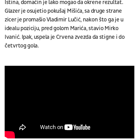
Istina, domaćin je lako mogao da okrene rezultat.
Glazer je osujetio pokušaj Mišića, sa druge strane
zicer je promašio Vladimir Lučić, nakon što ga je u
idealu poziciju, pred golom Marića, stavio Mirko
Ivanić. Ipak, uspela je Crvena zvezda da stigne i do
četvrtog gola.