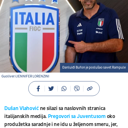
Đanluiđi Bufon je poslušao savet Rampule
Guoliver/JENNIFER LORENZINI
Dušan Vlahović
ne silazi sa naslovnih stranica
italijanskih medija.
Pregovori sa Juventusom
oko
produžetka saradnje i ne idu u željenom smeru, jer,