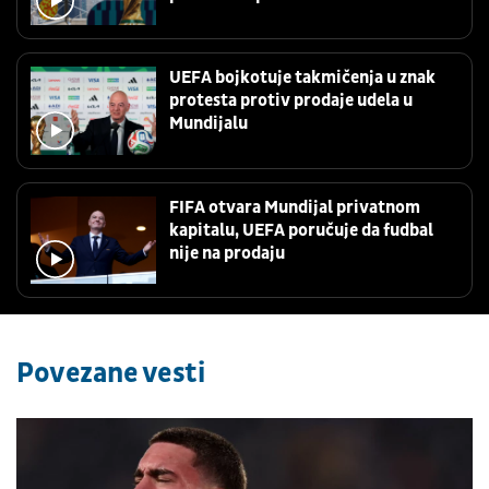
UEFA bojkotuje takmičenja u znak
protesta protiv prodaje udela u
Mundijalu
FIFA otvara Mundijal privatnom
kapitalu, UEFA poručuje da fudbal
nije na prodaju
Povezane vesti