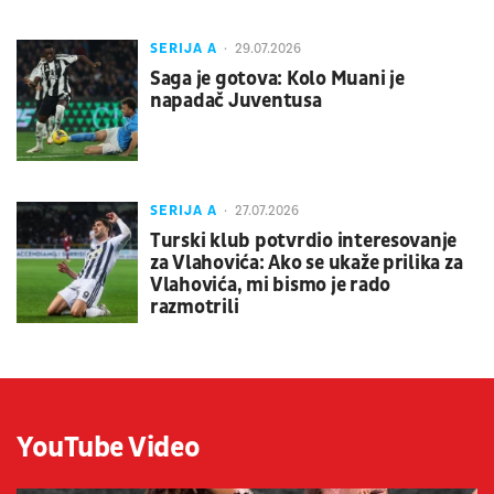
SERIJA A
29.07.2026
Saga je gotova: Kolo Muani je
napadač Juventusa
SERIJA A
27.07.2026
Turski klub potvrdio interesovanje
za Vlahovića: Ako se ukaže prilika za
Vlahovića, mi bismo je rado
razmotrili
YouTube Video