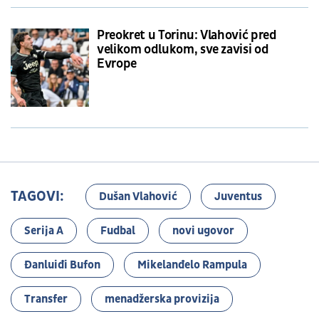
Preokret u Torinu: Vlahović pred
velikom odlukom, sve zavisi od
Evrope
TAGOVI:
Dušan Vlahović
Juventus
Serija A
Fudbal
novi ugovor
Đanluiđi Bufon
Mikelanđelo Rampula
Transfer
menadžerska provizija