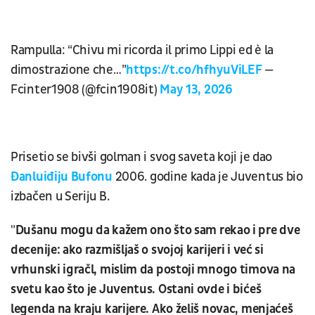
Rampulla: “Chivu mi ricorda il primo Lippi ed è la
dimostrazione che…”
https://t.co/hfhyuViLEF
—
Fcinter1908 (@fcin1908it)
May 13, 2026
Prisetio se bivši golman i svog saveta koji je dao
Đanluiđiju Bufonu
2006. godine kada je Juventus bio
izbačen u Seriju B.
"
Dušanu mogu da kažem ono što sam rekao i pre dve
decenije: ako razmišljaš o svojoj karijeri i već si
vrhunski igračl, mislim da postoji mnogo timova na
svetu kao što je Juventus. Ostani ovde i bićeš
legenda na kraju karijere. Ako želiš novac, menjaćeš