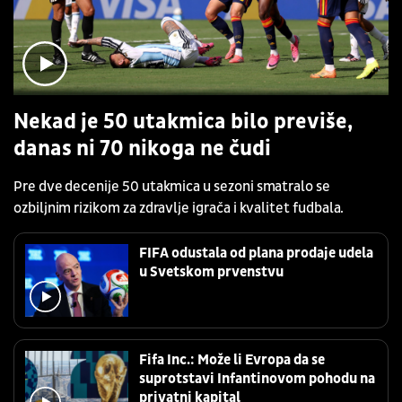
Nekad je 50 utakmica bilo previše,
danas ni 70 nikoga ne čudi
Pre dve decenije 50 utakmica u sezoni smatralo se
ozbiljnim rizikom za zdravlje igrača i kvalitet fudbala.
FIFA odustala od plana prodaje udela
u Svetskom prvenstvu
Fifa Inc.: Može li Evropa da se
suprotstavi Infantinovom pohodu na
privatni kapital