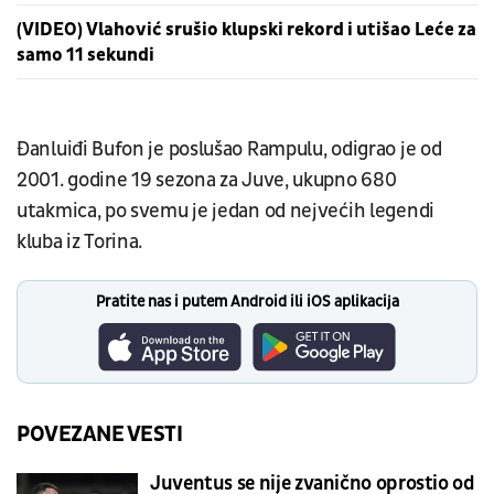
(VIDEO) Vlahović srušio klupski rekord i utišao Leće za
samo 11 sekundi
Đanluiđi Bufon je poslušao Rampulu, odigrao je od
2001. godine 19 sezona za Juve, ukupno 680
utakmica, po svemu je jedan od nejvećih legendi
kluba iz Torina.
Pratite nas i putem Android ili iOS aplikacija
POVEZANE VESTI
Juventus se nije zvanično oprostio od