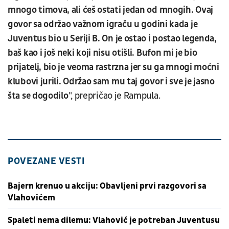
mnogo timova, ali ćeš ostati jedan od mnogih. Ovaj
govor sa održao važnom igraču u godini kada je
Juventus bio u Seriji B. On je ostao i postao legenda,
baš kao i još neki koji nisu otišli. Bufon mi je bio
prijatelj, bio je veoma rastrzna jer su ga mnogi moćni
klubovi jurili. Održao sam mu taj govor i sve je jasno
šta se dogodilo
", prepričao je Rampula.
POVEZANE VESTI
Bajern krenuo u akciju: Obavljeni prvi razgovori sa
Vlahovićem
Spaleti nema dilemu: Vlahović je potreban Juventusu