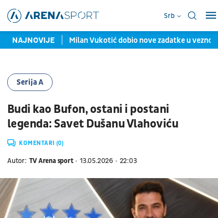
Srb
vomeč sa Hetafeom
NAJNOVIJE
Milan Vukotić dobio nove zadatke u veznom 
Serija A
Budi kao Bufon, ostani i postani
legenda: Savet Dušanu Vlahoviću
KOMENTARI (0)
Autor:
TV Arena sport
13.05.2026
22:03