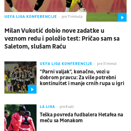
UEFA LIGA KONFERENCIJE
pre 11 minuta
Milan Vukotić dobio nove zadatke u
veznom redu i položio test: Pričao sam sa
Saletom, slušam Raću
UEFA LIGA KONFERENCIJE
pre 31 minut
"Parni valjak", konačno, vozi u
dobrom pravcu: Za više potrebni
kontinuitet i manje crnih rupa u igri
LA LIGA
pre 8 sati
Teška povreda fudbalera Hetafea na
meču sa Monakom