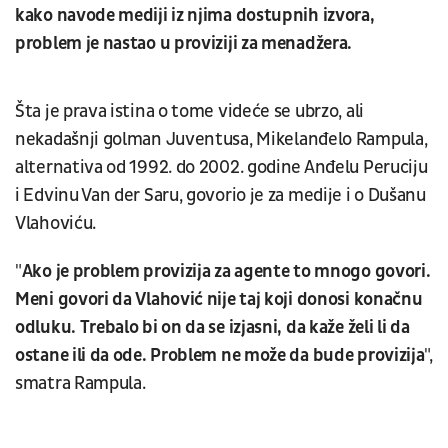
kako navode mediji iz njima dostupnih izvora,
problem je nastao u proviziji za menadžera.
Šta je prava istina o tome videće se ubrzo, ali
nekadašnji golman Juventusa, Mikelanđelo Rampula,
alternativa od 1992. do 2002. godine Anđelu Peruciju
i Edvinu Van der Saru, govorio je za medije i o Dušanu
Vlahoviću.
"
Ako je problem provizija za agente to mnogo govori.
Meni govori da Vlahović nije taj koji donosi konačnu
odluku. Trebalo bi on da se izjasni, da kaže želi li da
ostane ili da ode. Problem ne može da bude provizija
",
smatra Rampula.