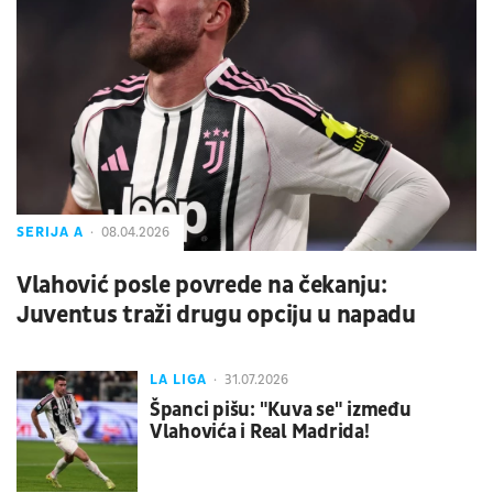
SERIJA A
08.04.2026
Vlahović posle povrede na čekanju:
Juventus traži drugu opciju u napadu
LA LIGA
31.07.2026
Španci pišu: "Kuva se" između
Vlahovića i Real Madrida!