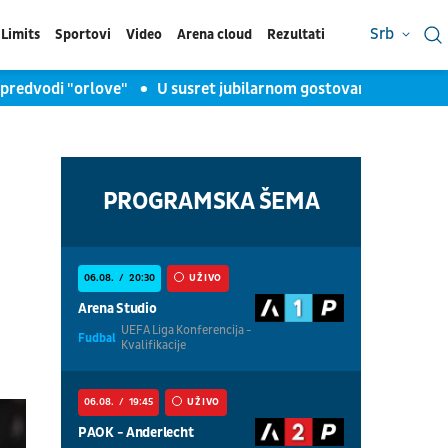
Srb
Limits
Sportovi
Video
Arena cloud
Rezultati
dvodi "orlove"
U susret jubilarnom gostovanju Harlem Glob
PROGRAMSKA ŠEMA
06.08.
20:30
UŽIVO
Arena Studio
UEFA Liga Konferencija -
Fudbal
Kvalifikacije
06.08.
19:45
UŽIVO
PAOK - Anderlecht