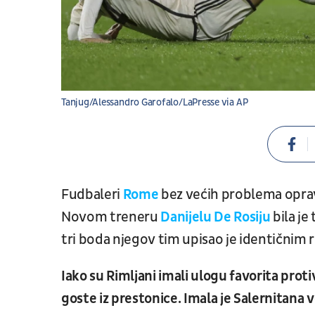
Tanjug/Alessandro Garofalo/LaPresse via AP
Fudbaleri
Rome
bez većih problema oprav
Novom treneru
Danijelu De Rosiju
bila je
tri boda njegov tim upisao je identičnim r
Iako su Rimljani imali ulogu favorita prot
goste iz prestonice. Imala je Salernitana već