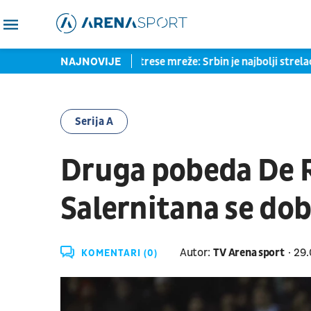
 Ratkov ne prestaje da trese mreže: Srbin je najbolji strelac Laci
NAJNOVIJE
Serija A
Druga pobeda De R
Salernitana se dob
Autor:
TV Arena sport
29.
KOMENTARI (0)