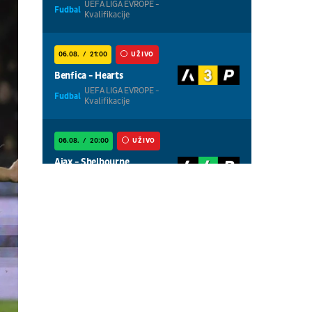
UEFA LIGA EVROPE -
Fudbal
Kvalifikacije
06.08.
21:00
UŽIVO
Benfica - Hearts
UEFA LIGA EVROPE -
Fudbal
Kvalifikacije
06.08.
20:00
UŽIVO
Ajax - Shelbourne
UEFA LIGA
Fudbal
KONFERENCIJA -
Kvalifikacije
06.08.
20:00
UŽIVO
Thun - Vikingur
UEFA LIGA EVROPE -
Fudbal
Kvalifikacije