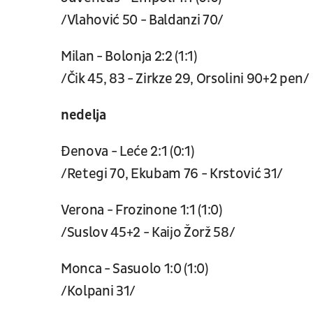
/Vlahović 50 - Baldanzi 70/
Milan - Bolonja 2:2 (1:1)
/Čik 45, 83 - Zirkze 29, Orsolini 90+2 pen/
nedelja
Đenova - Leće 2:1 (0:1)
/Retegi 70, Ekubam 76 - Krstović 31/
Verona - Frozinone 1:1 (1:0)
/Suslov 45+2 - Kaijo Žorž 58/
Monca - Sasuolo 1:0 (1:0)
/Kolpani 31/