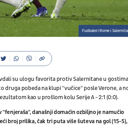
Fudbaleri Rome i Salernit
dali su ulogu favorita protiv Salernitane u gostima
 to druga pobeda na klupi "vučice" posle Verone, a n
ezultatom kao u prošlom kolu Serije A - 2:1 (0:0).
iv "fenjeraša", današnji domaćin ozbiljno je namučio
i broj prilika, čak tri puta više šuteva na gol (15-5), 