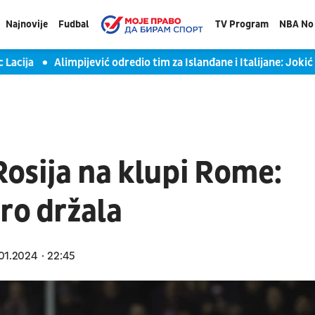
Najnovije
Fudbal
TV Program
NBA No 
ja
Alimpijević odredio tim za Islanđane i Italijane: Jokić pre
osija na klupi Rome:
ro držala
01.2024
22:45