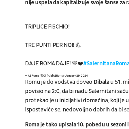
nije uspela da kapitalizuje svoje šanse za r
TRIPLICE FISCHIO!
TRE PUNTI PER NOI! 💪
DAJE ROMA DAJE! 💛❤️
#SalernitanaRom
— AS Roma (@OfficialASRoma)
January 29, 2024
Romu je do vođstva doveo
Dibala
u 51. m
povisio na 2:0, da bi nadu Salernitani sa
protekao je u inicijativi domaćina, koji je 
ispostaviće se, nedovoljno dobrih da bi 
Roma je tako upisala 10. pobedu u sezoni i