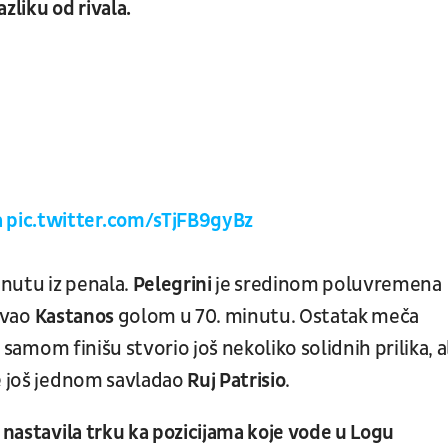
azliku od rivala.
a
pic.twitter.com/sTjFB9gyBz
inutu iz penala.
Pelegrini
je sredinom poluvremena
čuvao
Kastanos
golom u 70. minutu. Ostatak meča
u samom finišu stvorio još nekoliko solidnih prilika, al
se još jednom savladao
Ruj Patrisio
.
 nastavila trku ka pozicijama koje vode u Logu