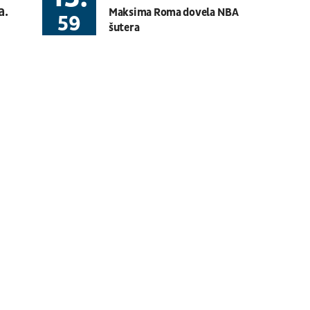
a.
Maksima Roma dovela NBA
Basket 3x3
BG U23 League
59
šutera
08.08.
19:30
UŽIVO
Hartberg - Sturm
Fudbal
AUSTRIJSKA LIGA
08.08.
20:00
UŽIVO
Budućnost - Dečić
Fudbal
CRNOGORSKA LIGA
08.08.
17:30
UŽIVO
OFK Vršac - Proleter
Fudbal
PRVA LIGA SRBIJE
07.08.
11:00
UŽIVO
Velika Britanija: Slobodan