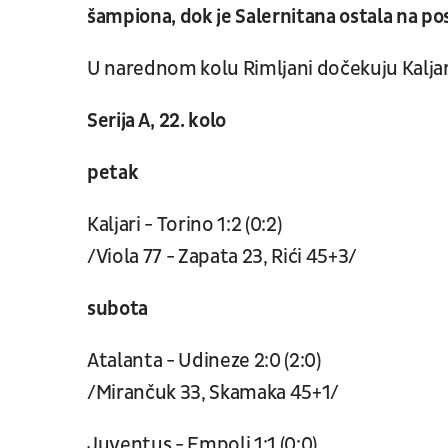
šampiona, dok je Salernitana ostala na p
U narednom kolu Rimljani dočekuju Kaljari
Serija A, 22. kolo
petak
Kaljari - Torino 1:2 (0:2)
/Viola 77 - Zapata 23, Rići 45+3/
subota
Atalanta - Udineze 2:0 (2:0)
/Mirančuk 33, Skamaka 45+1/
Juventus - Empoli 1:1 (0:0)