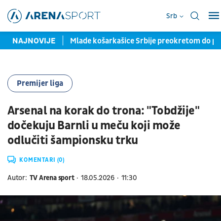
Srb
a u novom "odelu"
NAJNOVIJE
Mlade košarkašice Srbije preokretom do pol
Premijer liga
Arsenal na korak do trona: "Tobdžije"
dočekuju Barnli u meču koji može
odlučiti šampionsku trku
KOMENTARI (0)
Autor:
TV Arena sport
18.05.2026
11:30