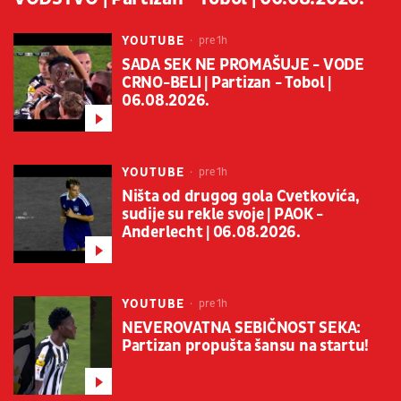
YOUTUBE
pre 1h
SADA SEK NE PROMAŠUJE - VODE
CRNO-BELI | Partizan - Tobol |
06.08.2026.
YOUTUBE
pre 1h
Ništa od drugog gola Cvetkovića,
sudije su rekle svoje | PAOK -
Anderlecht | 06.08.2026.
YOUTUBE
pre 1h
NEVEROVATNA SEBIČNOST SEKA:
Partizan propušta šansu na startu!