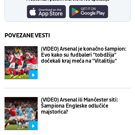
POVEZANE VESTI
(VIDEO) Arsenal je konačno šampion:
Evo kako su fudbaleri "tobdžija"
dočekali kraj meča na "Vitalitiju"
(VIDEO) Arsenal ili Mančester siti:
Šampiona Engleske odlučiće
majstorica?