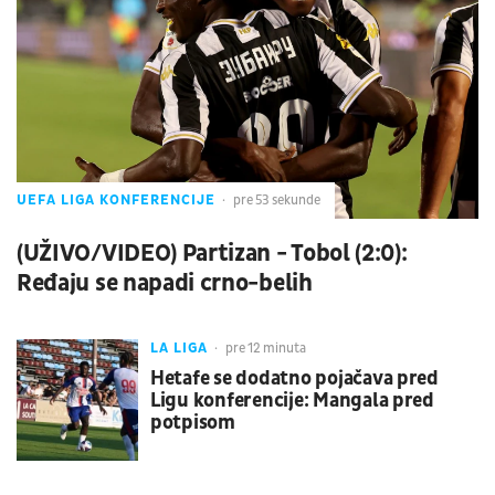
UEFA LIGA KONFERENCIJE
pre 53 sekunde
(UŽIVO/VIDEO) Partizan - Tobol (2:0):
Ređaju se napadi crno-belih
LA LIGA
pre 12 minuta
Hetafe se dodatno pojačava pred
Ligu konferencije: Mangala pred
potpisom