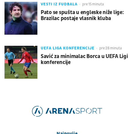
VESTI IZ FUDBALA
pre 15 minuta
Pato se spušta u engleske niže lige:
Brazilac postaje vlasnik kluba
UEFA LIGA KONFERENCIJE
pre 28 minuta
Savić za minimalac Borca u UEFA Ligi
konferencije
Najnovije