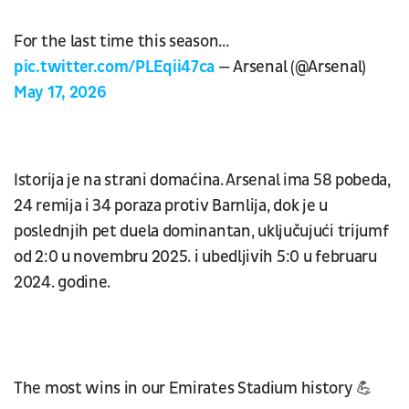
For the last time this season...
pic.twitter.com/PLEqii47ca
— Arsenal (@Arsenal)
May 17, 2026
Istorija je na strani domaćina. Arsenal ima 58 pobeda,
24 remija i 34 poraza protiv Barnlija, dok je u
poslednjih pet duela dominantan, uključujući trijumf
od 2:0 u novembru 2025. i ubedljivih 5:0 u februaru
2024. godine.
The most wins in our Emirates Stadium history 💪