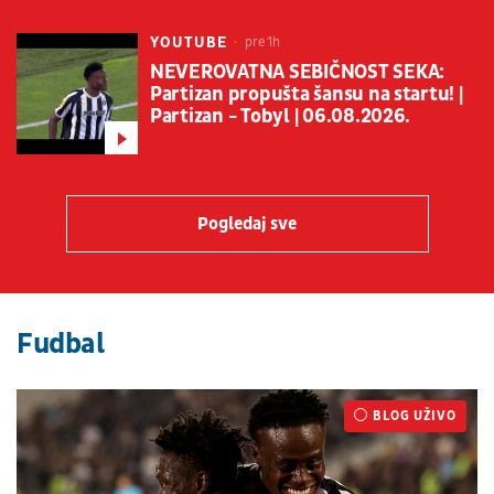
YOUTUBE
pre 1h
NEVEROVATNA SEBIČNOST SEKA:
Partizan propušta šansu na startu! |
Partizan - Tobyl | 06.08.2026.
Pogledaj sve
Fudbal
BLOG UŽIVO
UŽIVO