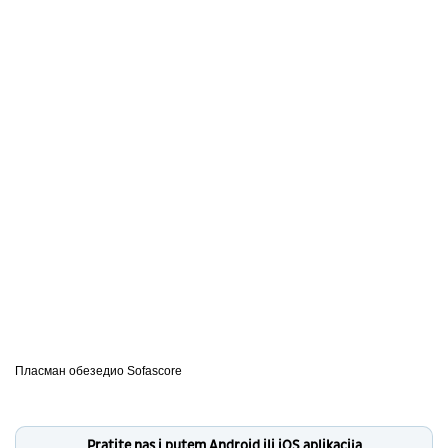
Пласман обезедио
Sofascore
Pratite nas i putem Android ili iOS aplikacija