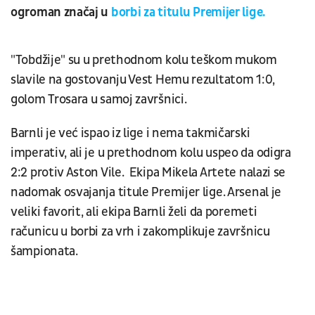
ogroman značaj u
borbi za titulu Premijer lige.
"Tobdžije" su u prethodnom kolu teškom mukom
slavile na gostovanju Vest Hemu rezultatom 1:0,
golom Trosara u samoj završnici.
Barnli je već ispao iz lige i nema takmičarski
imperativ, ali je u prethodnom kolu uspeo da odigra
2:2 protiv Aston Vile. Ekipa Mikela Artete nalazi se
nadomak osvajanja titule Premijer lige. Arsenal je
veliki favorit, ali ekipa Barnli želi da poremeti
računicu u borbi za vrh i zakomplikuje završnicu
šampionata.