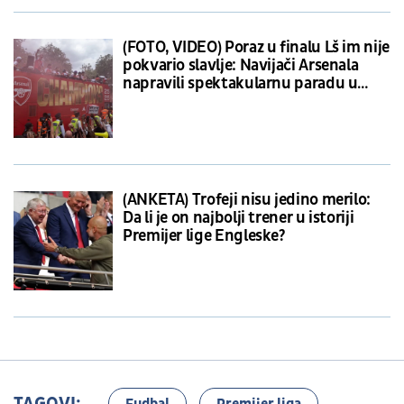
(FOTO, VIDEO) Poraz u finalu Lš im nije
pokvario slavlje: Navijači Arsenala
napravili spektakularnu paradu u
Londonu povodom proslave titule u
Premijer ligi!
(ANKETA) Trofeji nisu jedino merilo:
Da li je on najbolji trener u istoriji
Premijer lige Engleske?
TAGOVI:
Fudbal
Premijer liga