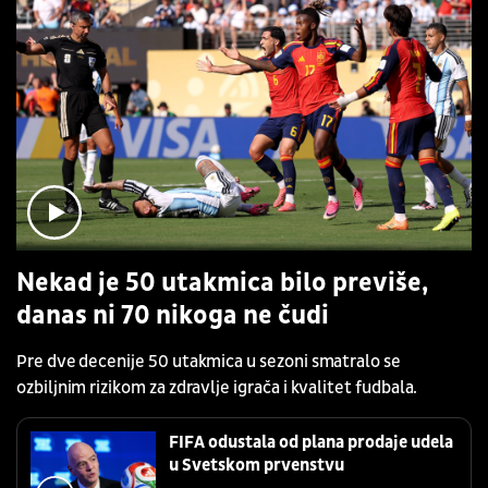
Nekad je 50 utakmica bilo previše,
danas ni 70 nikoga ne čudi
Pre dve decenije 50 utakmica u sezoni smatralo se
ozbiljnim rizikom za zdravlje igrača i kvalitet fudbala.
FIFA odustala od plana prodaje udela
u Svetskom prvenstvu