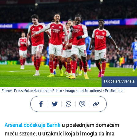
Fudbaleri Arsenala
Eibner-Pressefoto/Marcel von Fehrn / imago sportfotodienst / Profimedia
Arsenal dočekuje Barnli
u poslednjem domaćem
meču sezone, u utakmici koja bi mogla da ima