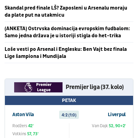
Skandal pred finale LŠ? Zaposleni u Arsenalu moraju
da plate put na utakmicu
(ANKETA) Ostrvska dominacija evropskim fudbalom:
Samo jedna država je u istoriji stigla do het-trika
Loše vesti po Arsenal i Englesku: Ben Vajt bez finala
Lige šampiona i Mundijala
Premijer liga (37. kolo)
PETAK
Aston Vila
Liverpul
4:2 (1:0)
Rodžers
42'
Van Dajk
52, 90+2'
Votkins
57, 73'