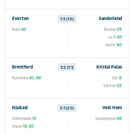
Everton
Sanderlend
1:3 (1:0)
Rohl
43'
Brobej
59'
Le Fi
81'
Isidor
90'
Brentford
Kristal Palas
2:2 (1:1)
Kuvatara
40, 88'
Sar
6'
Varton
52'
Njukasl
Vest Hem
3:1 (2:0)
Voltemade
15'
Kasteljanos
69'
Osula
19, 65'