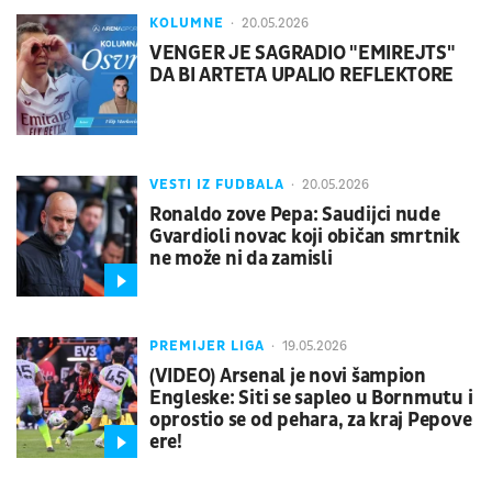
KOLUMNE
20.05.2026
VENGER JE SAGRADIO "EMIREJTS"
DA BI ARTETA UPALIO REFLEKTORE
VESTI IZ FUDBALA
20.05.2026
Ronaldo zove Pepa: Saudijci nude
Gvardioli novac koji običan smrtnik
ne može ni da zamisli
PREMIJER LIGA
19.05.2026
(VIDEO) Arsenal je novi šampion
Engleske: Siti se sapleo u Bornmutu i
oprostio se od pehara, za kraj Pepove
ere!