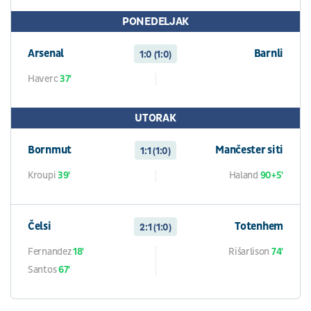
PONEDELJAK
Arsenal
Barnli
1:0 (1:0)
Haverc
37'
UTORAK
Bornmut
Mančester siti
1:1 (1:0)
Kroupi
39'
Haland
90+5'
Čelsi
Totenhem
2:1 (1:0)
Fernandez
18'
Rišarlison
74'
Santos
67'