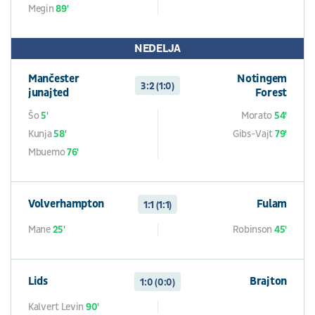
Megin
89'
NEDELJA
Mančester
Notingem
3:2 (1:0)
junajted
Forest
Šo
5'
Morato
54'
Kunja
58'
Gibs-Vajt
79'
Mbuemo
76'
Volverhampton
Fulam
1:1 (1:1)
Mane
25'
Robinson
45'
Lids
Brajton
1:0 (0:0)
Kalvert Levin
90'