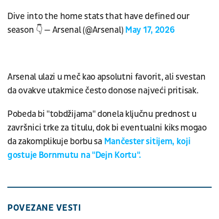
Dive into the home stats that have defined our
season 👇 — Arsenal (@Arsenal)
May 17, 2026
Arsenal ulazi u meč kao apsolutni favorit, ali svestan
da ovakve utakmice često donose najveći pritisak.
Pobeda bi "tobdžijama" donela ključnu prednost u
završnici trke za titulu, dok bi eventualni kiks mogao
da zakomplikuje borbu sa
Mančester sitijem, koji
gostuje Bornmutu na "Dejn Kortu".
POVEZANE VESTI