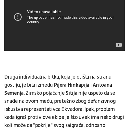
Druga individualna bitka, koja je otišla na stranu
gostiju, je bila između
Pijera Hinkapija
i
Antoana
Semenja
. Zimsko pojačanje
Sitija
nije uspelo da se
snađe na ovom meču, pretežno zbog defanzivnog
iskustva reprezentativca Ekvadora. Ipak, problem
kada igraš protiv ove ekipe je što uvek ima neko drugi
koji može da "pokrije" svog saigrača, odnosno