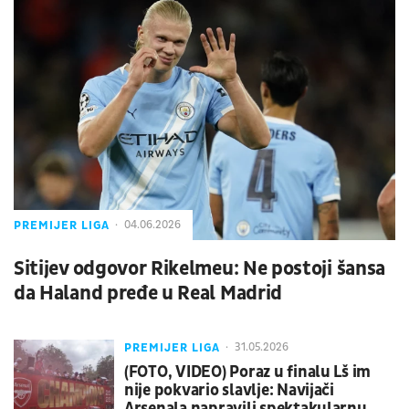
PREMIJER LIGA
04.06.2026
Sitijev odgovor Rikelmeu: Ne postoji šansa
da Haland pređe u Real Madrid
PREMIJER LIGA
31.05.2026
(FOTO, VIDEO) Poraz u finalu Lš im
nije pokvario slavlje: Navijači
Arsenala napravili spektakularnu