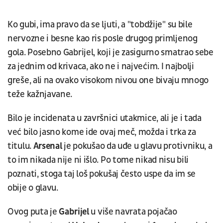
Ko gubi, ima pravo da se ljuti, a "tobdžije" su bile
nervozne i besne kao ris posle drugog primljenog
gola. Posebno Gabrijel, koji je zasigurno smatrao sebe
za jednim od krivaca, ako ne i najvećim. I najbolji
greše, ali na ovako visokom nivou one bivaju mnogo
teže kažnjavane.
Bilo je incidenata u završnici utakmice, ali je i tada
već bilo jasno kome ide ovaj meč, možda i trka za
titulu.
Arsenal
je pokušao da uđe u glavu protivniku, a
to im nikada nije ni išlo. Po tome nikad nisu bili
poznati, stoga taj loš pokušaj često uspe da im se
obije o glavu.
Ovog puta je
Gabrijel
u više navrata pojačao