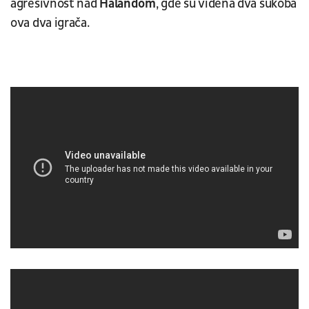
agresivnost nad
Halandom
, gde su viđena dva sukoba
ova dva igrača.