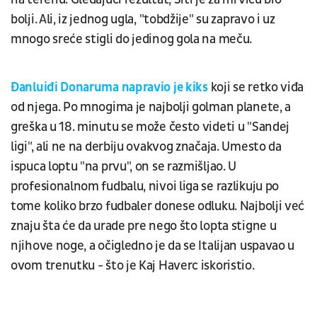
bolji. Ali, iz jednog ugla, "tobdžije" su zapravo i uz
mnogo sreće stigli do jedinog gola na meču.
Đanluiđi Donaruma napravio je kiks
koji se retko viđa
od njega. Po mnogima je najbolji golman planete, a
greška u 18. minutu se može često videti u "Sandej
ligi", ali ne na derbiju ovakvog značaja. Umesto da
ispuca loptu "na prvu", on se razmišljao. U
profesionalnom fudbalu, nivoi liga se razlikuju po
tome koliko brzo fudbaler donese odluku. Najbolji već
znaju šta će da urade pre nego što lopta stigne u
njihove noge, a očigledno je da se Italijan uspavao u
ovom trenutku - što je Kaj Haverc iskoristio.