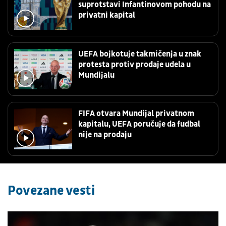
suprotstavi Infantinovom pohodu na
privatni kapital
UEFA bojkotuje takmičenja u znak
protesta protiv prodaje udela u
Mundijalu
FIFA otvara Mundijal privatnom
kapitalu, UEFA poručuje da fudbal
nije na prodaju
Povezane vesti