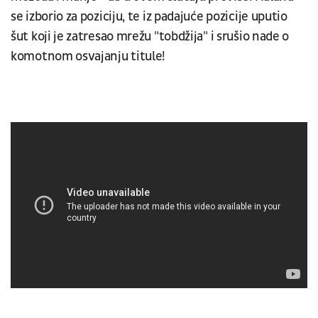
se izborio za poziciju, te iz padajuće pozicije uputio
šut koji je zatresao mrežu "tobdžija" i srušio nade o
komotnom osvajanju titule!