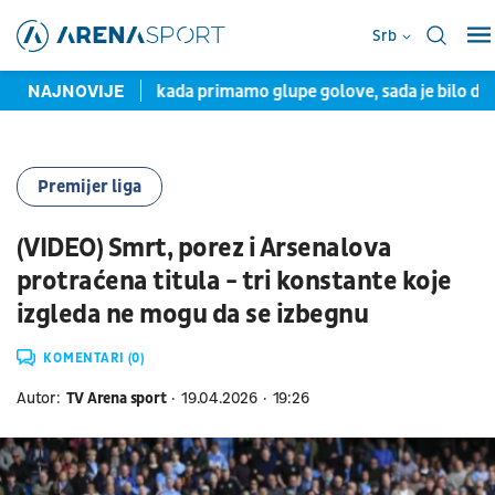
Srb
ena sport: Nekada primamo glupe golove, sada je bilo dobro
NAJNOVIJE
Premijer liga
(VIDEO) Smrt, porez i Arsenalova
protraćena titula - tri konstante koje
izgleda ne mogu da se izbegnu
KOMENTARI (0)
Autor:
TV Arena sport
19.04.2026
19:26