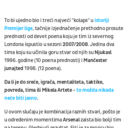
To bi ujedno bio i treći najveći "kolaps" u
istoriji
Premijer lige
, tačnije izjednačenje prethodno prosute
prednosti od devet poena koju je tim iz severnog
Londona ispustio u sezoni
2007/2008
. Jedina dva
tima koju su učinila goru stvar od njih su
Njukasl
1996. godine (10 poena prednosti) i
Mančester
junajted
1998. (12 poena).
Da li je do sreće, igrača, mentaliteta, taktike,
povreda, tima ili Mikela Artete -
to možda nikada
neće biti jasno
.
U ovom slučaju je kombinacija raznih stvari, pošto je
u određenim momentima
Arsenal
zaista bio bolji tim
na terenu. Gledajući rezultat, Siti je za mrvicu bio