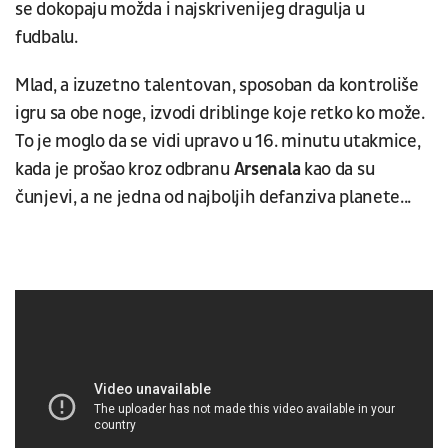
se dokopaju možda i najskrivenijeg dragulja u
fudbalu.
Mlad, a izuzetno talentovan, sposoban da kontroliše
igru sa obe noge, izvodi driblinge koje retko ko može.
To je moglo da se vidi upravo u 16. minutu utakmice,
kada je prošao kroz odbranu
Arsenala
kao da su
čunjevi, a ne jedna od najboljih defanziva planete...