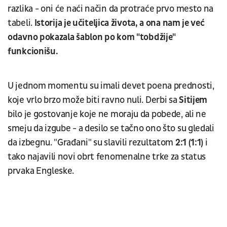
razlika - oni će naći način da protraće prvo mesto na
tabeli.
Istorija je učiteljica života, a ona nam je već
odavno pokazala šablon po kom "tobdžije"
funkcionišu.
U jednom momentu su imali devet poena prednosti,
koje vrlo brzo može biti ravno nuli. Derbi sa
Sitijem
bilo je gostovanje koje ne moraju da pobede, ali ne
smeju da izgube - a desilo se tačno ono što su gledali
da izbegnu. "Građani" su slavili rezultatom
2:1 (1:1)
i
tako najavili novi obrt fenomenalne trke za status
prvaka Engleske.