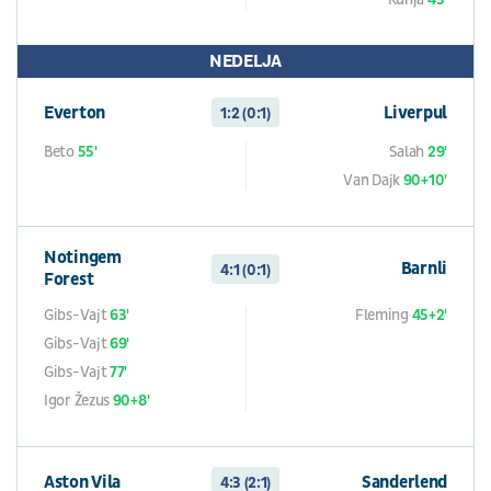
NEDELJA
Everton
Liverpul
1:2 (0:1)
Beto
55'
Salah
29'
Van Dajk
90+10'
Notingem
Barnli
4:1 (0:1)
Forest
Gibs-Vajt
63'
Fleming
45+2'
Gibs-Vajt
69'
Gibs-Vajt
77'
Igor Žezus
90+8'
Aston Vila
Sanderlend
4:3 (2:1)