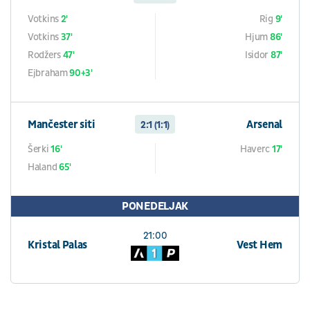
Votkins
2'
Rig
9'
Votkins
37'
Hjum
86'
Rodžers
47'
Isidor
87'
Ejbraham
90+3'
Mančester siti
Arsenal
2:1 (1:1)
Šerki
16'
Haverc
17'
Haland
65'
PONEDELJAK
21:00
Kristal Palas
Vest Hem