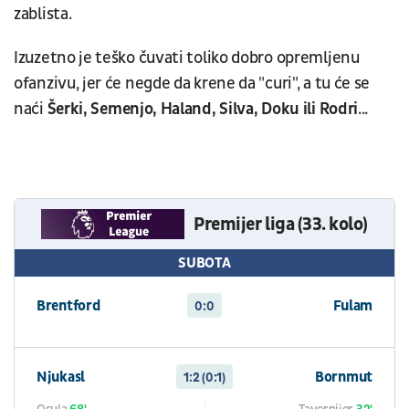
zablista.
Izuzetno je teško čuvati toliko dobro opremljenu
ofanzivu, jer će negde da krene da "curi", a tu će se
naći
Šerki, Semenjo, Haland, Silva, Doku ili Rodri
...
Premijer liga (33. kolo)
SUBOTA
Brentford
Fulam
0:0
Njukasl
Bornmut
1:2 (0:1)