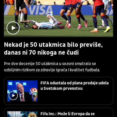
Nekad je 50 utakmica bilo previše,
danas ni 70 nikoga ne čudi
Pre dve decenije 50 utakmica u sezoni smatralo se
ozbiljnim rizikom za zdravlje igrača i kvalitet fudbala.
FIFA odustala od plana prodaje udela
u Svetskom prvenstvu
Fifa Inc.: Može li Evropa da se