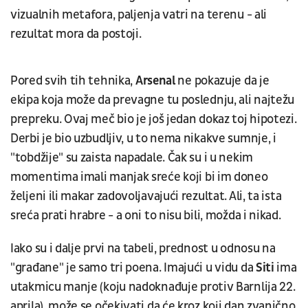
vizualnih metafora, paljenja vatri na terenu - ali
rezultat mora da postoji.
Pored svih tih tehnika,
Arsenal
ne pokazuje da je
ekipa koja može da prevagne tu poslednju, ali najtežu
prepreku. Ovaj meč bio je još jedan dokaz toj hipotezi.
Derbi je bio uzbudljiv, u to nema nikakve sumnje, i
"tobdžije" su zaista napadale. Čak su i u nekim
momentima imali manjak sreće koji bi im doneo
željeni ili makar zadovoljavajući rezultat. Ali, ta ista
sreća prati hrabre - a oni to nisu bili, možda i nikad.
Iako su i dalje prvi na tabeli, prednost u odnosu na
"građane" je samo tri poena. Imajući u vidu da
Siti
ima
utakmicu manje (koju nadoknađuje protiv Barnlija 22.
aprila), može se očekivati da će kroz koji dan zvanično