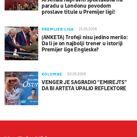
paradu u Londonu povodom
proslave titule u Premijer ligi!
PREMIJER LIGA
25.05.2026
(ANKETA) Trofeji nisu jedino merilo:
Da li je on najbolji trener u istoriji
Premijer lige Engleske?
KOLUMNE
20.05.2026
VENGER JE SAGRADIO "EMIREJTS"
DA BI ARTETA UPALIO REFLEKTORE