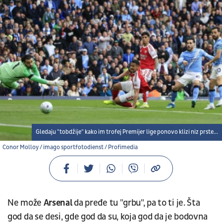
Gledaju "tobdžije" kako im trofej Premijer lige ponovo klizi niz prste...
Conor Molloy / imago sportfotodienst / Profimedia
Ne može
Arsenal
da pređe tu "grbu", pa to ti je. Šta
god da se desi, gde god da su, koja god da je bodovna