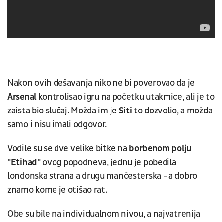
Nakon ovih dešavanja niko ne bi poverovao da je
Arsenal
kontrolisao igru na početku utakmice, ali je to
zaista bio slučaj. Možda im je
Siti
to dozvolio, a možda
samo i nisu imali odgovor.
Vodile su se dve velike bitke na
borbenom polju
"Etihad"
ovog popodneva, jednu je pobedila
londonska strana a drugu mančesterska - a dobro
znamo kome je otišao rat.
Obe su bile na individualnom nivou, a najvatrenija