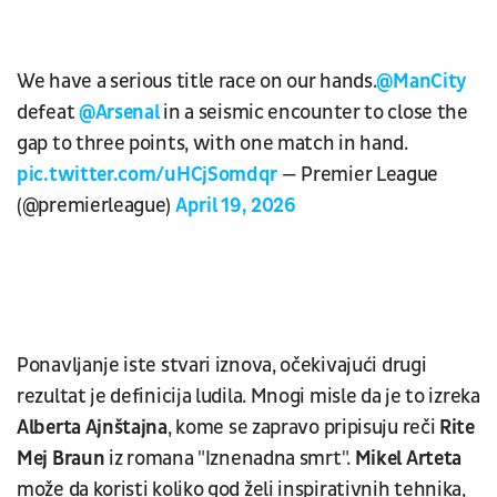
We have a serious title race on our hands.
@ManCity
defeat
@Arsenal
in a seismic encounter to close the
gap to three points, with one match in hand.
pic.twitter.com/uHCjSomdqr
— Premier League
(@premierleague)
April 19, 2026
Ponavljanje iste stvari iznova, očekivajući drugi
rezultat je definicija ludila. Mnogi misle da je to izreka
Alberta Ajnštajna
, kome se zapravo pripisuju reči
Rite
Mej Braun
iz romana "Iznenadna smrt".
Mikel Arteta
može da koristi koliko god želi inspirativnih tehnika,