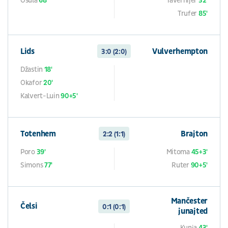
Osula
68'
Tavernijer
32'
Trufer
85'
Lids
Vulverhempton
3:0 (2:0)
Džastin
18'
Okafor
20'
Kalvert-Luin
90+5'
Totenhem
Brajton
2:2 (1:1)
Poro
39'
Mitoma
45+3'
Simons
77'
Ruter
90+5'
Mančester
Čelsi
0:1 (0:1)
junajted
Kunja
43'