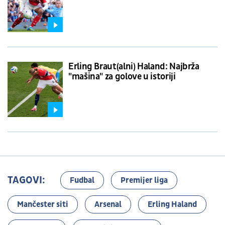
Erling Braut(alni) Haland: Najbrža
"mašina" za golove u istoriji
TAGOVI:
Fudbal
Premijer liga
Mančester siti
Arsenal
Erling Haland