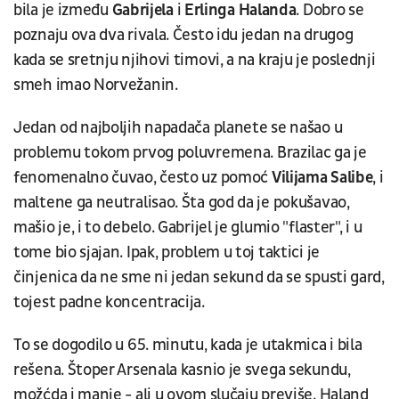
bila je između
Gabrijela
i
Erlinga Halanda
. Dobro se
poznaju ova dva rivala. Često idu jedan na drugog
kada se sretnju njihovi timovi, a na kraju je poslednji
smeh imao Norvežanin.
Jedan od najboljih napadača planete se našao u
problemu tokom prvog poluvremena. Brazilac ga je
fenomenalno čuvao, često uz pomoć
Vilijama Salibe
, i
maltene ga neutralisao. Šta god da je pokušavao,
mašio je, i to debelo. Gabrijel je glumio "flaster", i u
tome bio sjajan. Ipak, problem u toj taktici je
činjenica da ne sme ni jedan sekund da se spusti gard,
tojest padne koncentracija.
To se dogodilo u 65. minutu, kada je utakmica i bila
rešena. Štoper Arsenala kasnio je svega sekundu,
možćda i manje - ali u ovom slučaju previše. Haland