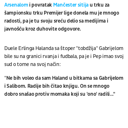
Arsenalom
i povratak
Mančester sitija
u trku za
šampionsku trku Premijer lige donela mu je mnogo
radosti, pa je tu svoju sreću delio sa medijima i
javnošću kroz duhovite odgovore.
Duele Erlinga Halanda sa štoper "tobdžija" Gabrijelom
bile su na granici rvanja i fudbala, pa je i Pep imao svoj
sud o tome na svoj način:
"
Ne bih voleo da sam Haland u bitkama sa Gabrijelom
i Salibom. Radije bih čitao knjigu. On se mnogo
dobro snašao protiv momaka koji su 'ono' radili..."