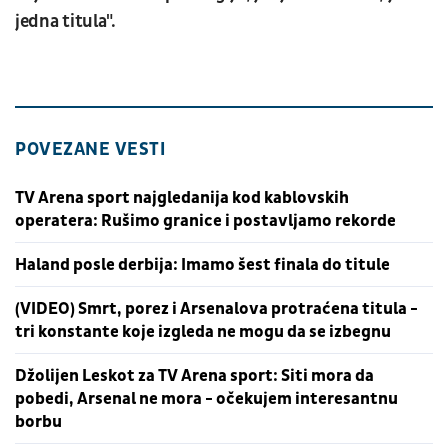
jedna titula".
POVEZANE VESTI
TV Arena sport najgledanija kod kablovskih
operatera: Rušimo granice i postavljamo rekorde
Haland posle derbija: Imamo šest finala do titule
(VIDEO) Smrt, porez i Arsenalova protraćena titula -
tri konstante koje izgleda ne mogu da se izbegnu
Džolijen Leskot za TV Arena sport: Siti mora da
pobedi, Arsenal ne mora - očekujem interesantnu
borbu