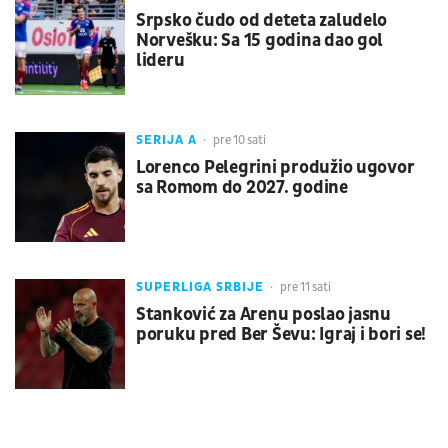
Srpsko čudo od deteta zaludelo
Norvešku: Sa 15 godina dao gol
lideru
SERIJA A
pre 10 sati
Lorenco Pelegrini produžio ugovor
sa Romom do 2027. godine
SUPERLIGA SRBIJE
pre 11 sati
Stanković za Arenu poslao jasnu
poruku pred Ber Ševu: Igraj i bori se!