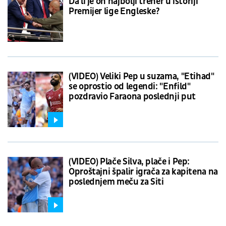
Da li je on najbolji trener u istoriji
Premijer lige Engleske?
(VIDEO) Veliki Pep u suzama, "Etihad"
se oprostio od legendi: "Enfild"
pozdravio Faraona poslednji put
(VIDEO) Plače Silva, plače i Pep:
Oproštajni špalir igrača za kapitena na
poslednjem meču za Siti