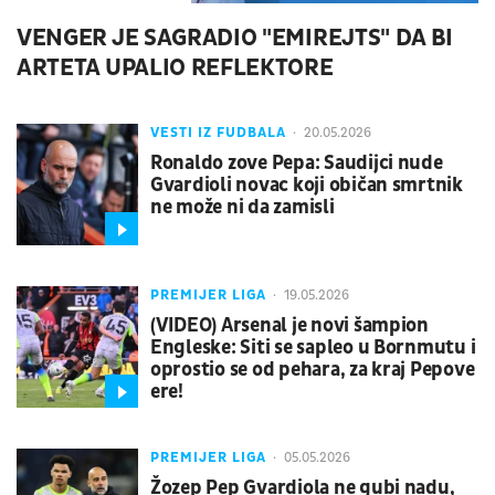
VENGER JE SAGRADIO "EMIREJTS" DA BI
ARTETA UPALIO REFLEKTORE
VESTI IZ FUDBALA
20.05.2026
Ronaldo zove Pepa: Saudijci nude
Gvardioli novac koji običan smrtnik
ne može ni da zamisli
PREMIJER LIGA
19.05.2026
(VIDEO) Arsenal je novi šampion
Engleske: Siti se sapleo u Bornmutu i
oprostio se od pehara, za kraj Pepove
ere!
PREMIJER LIGA
05.05.2026
Žozep Pep Gvardiola ne gubi nadu,