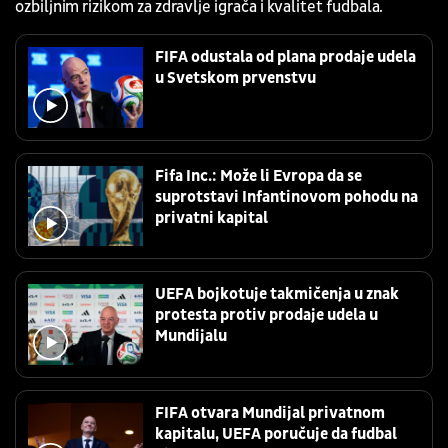
ozbiljnim rizikom za zdravlje igrača i kvalitet fudbala.
FIFA odustala od plana prodaje udela
u Svetskom prvenstvu
Fifa Inc.: Može li Evropa da se
suprotstavi Infantinovom pohodu na
privatni kapital
UEFA bojkotuje takmičenja u znak
protesta protiv prodaje udela u
Mundijalu
FIFA otvara Mundijal privatnom
kapitalu, UEFA poručuje da fudbal