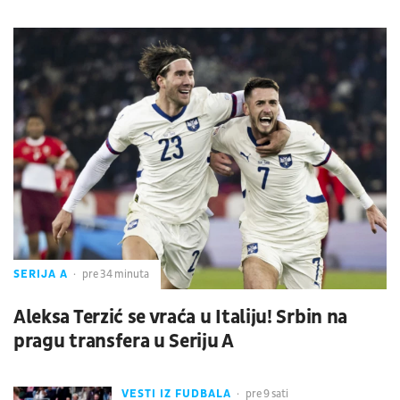
SERIJA A
pre 34 minuta
Aleksa Terzić se vraća u Italiju! Srbin na
pragu transfera u Seriju A
VESTI IZ FUDBALA
pre 9 sati