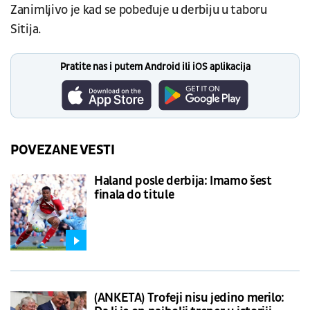
Zanimljivo je kad se pobeđuje u derbiju u taboru
Sitija.
Pratite nas i putem Android ili iOS aplikacija
POVEZANE VESTI
Haland posle derbija: Imamo šest
finala do titule
(ANKETA) Trofeji nisu jedino merilo: