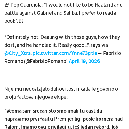
🚨 Pep Guardiola: “I would not like to be Haaland and
battle against Gabriel and Saliba. I prefer to read a
book”. 📖
“Definitely not. Dealing with those guys, how they
do it, and he handled it. Really good...”, says via
@City_Xtra
.
pic.twitter.com/Ynne73gtIe
— Fabrizio
Romano (@FabrizioRomano)
April 19, 2026
Nije mu nedostajalo duhovitosti i kada je govorio o
broju faulova njegove ekipe:
"
Veoma sam srećan što smo imali tu čast da
napravimo prvi faul u Premijer ligi posle kornera nad
Rajom. Imamo ovu privilegiju, još jedan rekord, još