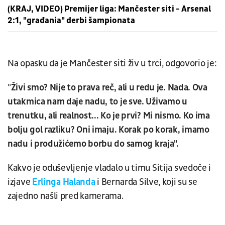
(KRAJ, VIDEO) Premijer liga: Mančester siti - Arsenal
2:1, "građania" derbi šampionata
Na opasku da je Mančester siti živ u trci, odgovorio je:
"
Živi smo? Nije to prava reč, ali u redu je. Nada. Ova
utakmica nam daje nadu, to je sve. Uživamo u
trenutku, ali realnost... Ko je prvi? Mi nismo. Ko ima
bolju gol razliku? Oni imaju. Korak po korak, imamo
nadu i produžićemo borbu do samog kraja".
Kakvo je oduševljenje vladalo u timu Sitija svedoče i
izjave
Erlinga Halanda
i Bernarda Silve, koji su se
zajedno našli pred kamerama.