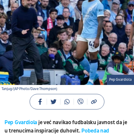
Pep Gvardiola
Tanjug/(AP Photo/Dave Thompson)
Pep Gvardiola
je već navikao fudbalsku javnost da je
u trenucima inspiracije duhovit.
Pobeda nad