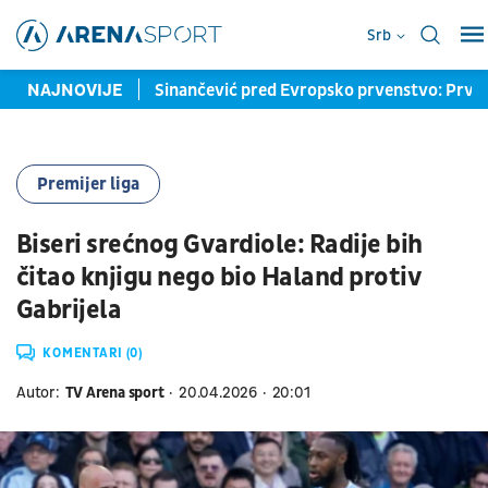
Srb
 izmakla medalja
NAJNOVIJE
Sinančević pred Evropsko prvenstvo: Prvi c
Premijer liga
Biseri srećnog Gvardiole: Radije bih
čitao knjigu nego bio Haland protiv
Gabrijela
KOMENTARI (0)
Autor:
TV Arena sport
20.04.2026
20:01