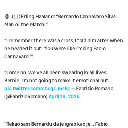
😁🇮🇹 Erling Haaland: “Bernardo Cannavaro Silva…
Man of the Match!”.
“I remember there was a cross, I told him after when
he headed it out: 'You were like f*cking Fabio
Cannavaro!'”.
“Come on, we've all been swearing in all lives.
Bernie, I'm not going to make it emotional but…
pic.twitter.com/c0ogCJ6sBc
— Fabrizio Romano
(@FabrizioRomano)
April 19, 2026
"
Rekao sam Bernardu da je igrao kao je... Fabio