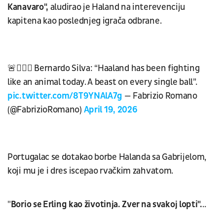
Kanavaro",
aludirao je Haland na interevenciju
kapitena kao poslednjeg igrača odbrane.
🚨🧘🏼‍♂️ Bernardo Silva: “Haaland has been fighting
like an animal today. A beast on every single ball”.
pic.twitter.com/8T9YNAlA7g
— Fabrizio Romano
(@FabrizioRomano)
April 19, 2026
Portugalac se dotakao borbe Halanda sa Gabrijelom,
koji mu je i dres iscepao rvačkim zahvatom.
"
Borio se Erling kao životinja. Zver na svakoj lopti".
..