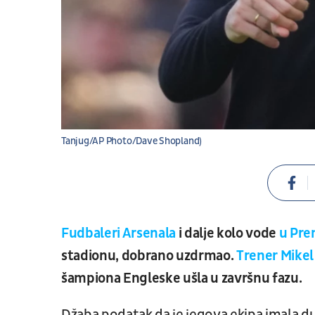
Tanjug/AP Photo/Dave Shopland)
Fudbaleri Arsenala
i dalje kolo vode
u Prem
stadionu, dobrano uzdrmao.
Trener Mikel
šampiona Engleske ušla u završnu fazu.