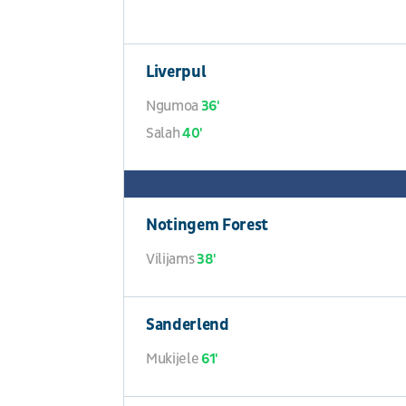
Liverpul
Ngumoa
36'
Salah
40'
Notingem Forest
Vilijams
38'
Sanderlend
Mukijele
61'