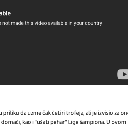
iliku da uzme čak četiri trofeja, ali je izvisio za on
iji domaći, kao i "ušati pehar" Lige šampiona. U ovom