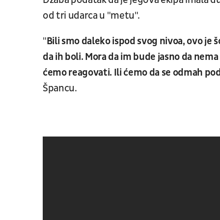
Džaba podatak da je jegova ekipa imala dup
od tri udarca u "metu".
"
Bili smo daleko ispod svog nivoa, ovo je š
da ih boli. Mora da im bude jasno da nema 
ćemo reagovati. Ili ćemo da se odmah pod
Špancu.