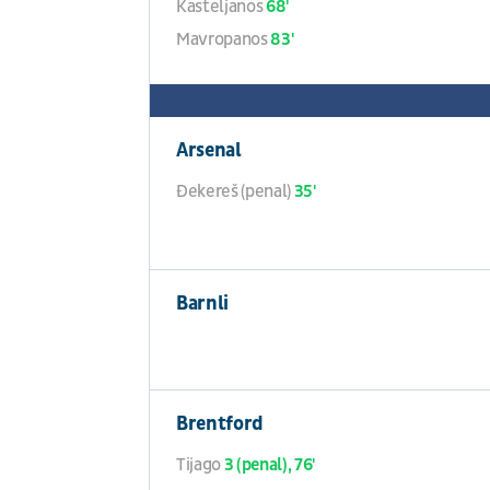
Kasteljanos
68'
Mavropanos
83'
Arsenal
Đekereš (penal)
35'
Barnli
Brentford
Tijago
3 (penal), 76'