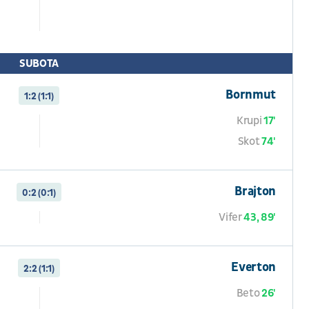
SUBOTA
Bornmut
1:2 (1:1)
Krupi
17'
Skot
74'
Brajton
0:2 (0:1)
Vifer
43, 89'
Everton
2:2 (1:1)
Beto
26'