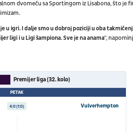
alnom dvomeču sa Sportingom iz Lisabona, što je fi
ptimizam.
 u igri. I dalje smo u dobroj poziciji u oba takmičenj
er ligi i u Ligi šampiona. Sve je na anama
", napomin
Premijer liga (32. kolo)
PETAK
Vulverhempton
4:0 (1:0)