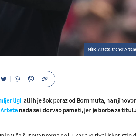
Mikel Arteta, trener Arsen
ijer ligi
, ali ih je šok poraz od Bornmuta, na njihov
 Arteta
nada se i dozvao pameti, jer je borba za titul