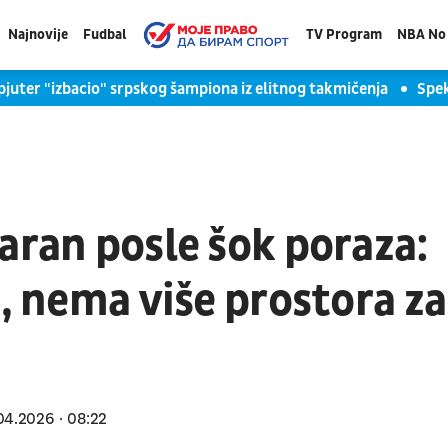
Najnovije
Fudbal
TV Program
NBA No 
juter "izbacio" srpskog šampiona iz elitnog takmičenja
Spek
aran posle šok poraza:
e, nema više prostora za
04.2026
08:22