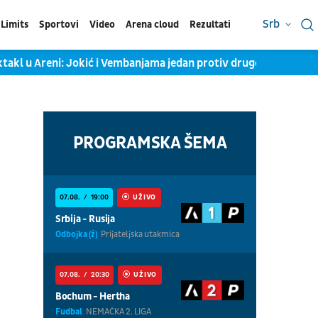
Srb
Limits
Sportovi
Video
Arena cloud
Rezultati
takl u Areni: Jokić i Vembanjama jedan protiv drugog, KSS objav
PROGRAMSKA ŠEMA
07.08.
19:00
UŽIVO
Srbija - Rusija
Odbojka (ž)
Prijateljska utakmica
07.08.
20:30
UŽIVO
Bochum - Hertha
Fudbal
NEMAČKA 2. LIGA