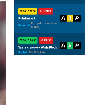
07.08.
19:30
UŽIVO
Polufinale 2
Evropsko prvenstvo
Rukomet
U18 (M)
07.08.
20:30
UŽIVO
Wisla Krakow - Wisla Plock
Fudbal
POLJSKA LIGA
07.08.
18:30
UŽIVO
Centralni teren, dan 5,
prepodnevna sesija
Tenis
WTA 1000 - Toronto
07.08.
18:30
UŽIVO
Centralni teren, dan 6,