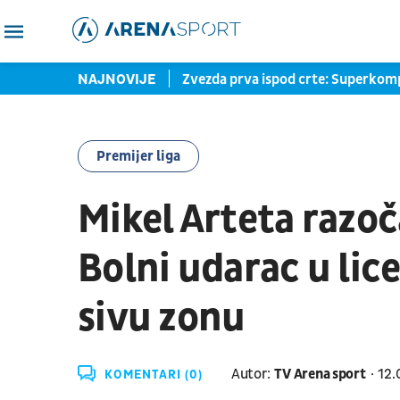
izazvao Verhovena i Nganua
NAJNOVIJE
Zvezda prva ispod crte: Superkomp
Premijer liga
Mikel Arteta razoč
Bolni udarac u lic
sivu zonu
Autor:
TV Arena sport
12.
KOMENTARI (0)