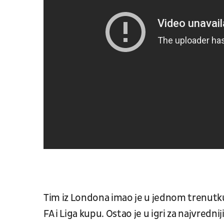
Tim iz Londona imao je u jednom trenutku pr
FA i Liga kupu. Ostao je u igri za najvredn