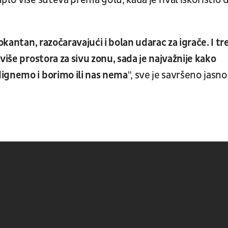
lo više šuteva prema golu, kada je rival iskoristio 
okantan, razočaravajući i bolan udarac za igrače. I tr
više prostora za sivu zonu, sada je najvažnije kako
ignemo i borimo ili nas nema
", sve je savršeno jasno