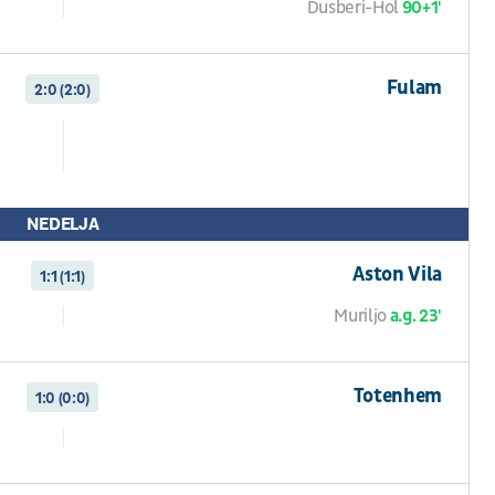
Dusberi-Hol
90+1'
Fulam
2:0 (2:0)
NEDELJA
Aston Vila
1:1 (1:1)
Muriljo
a.g. 23'
Totenhem
1:0 (0:0)