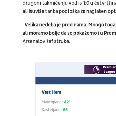
drugom takmičenju vodi s 1:0 u četvrtfin
ali isuviše tanka podloška za naglašen o
"
Velika nedelja je pred nama. Mnogo toga je
ali moramo bolje da se pokažemo i u Premij
Arsenalov šef struke.
Vest Hem
Mavropanos
42'
Kasteljanos
66'