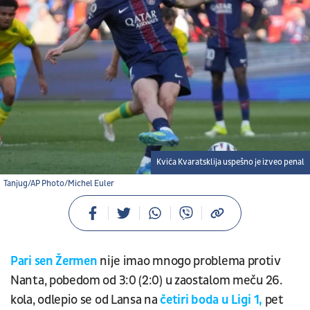
Kviča Kvaratsklija uspešno je izveo penal
Tanjug/AP Photo/Michel Euler
Pari sen Žermen
nije imao mnogo problema protiv
Nanta, pobedom od 3:0 (2:0) u zaostalom meču 26.
kola, odlepio se od Lansa na
četiri boda u Ligi 1,
pet