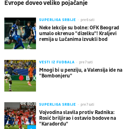
Evrope doveo veliko pojačanje
SUPERLIGA SRBIJE
pre 6 sati
Neke lekcije su bolne: OFK Beograd
umalo okrenuo "dizelku"! Kraljevi
remija u Lučanima izvukli bod
VESTI IZ FUDBALA
pre 7 sati
Mnogi bi u penziju, a Valensija ide na
"Bombonjeru"
SUPERLIGA SRBIJE
pre 7 sati
Vojvodina slavila protiv Radnika:
Rosić briljirao i ostavio bodove na
"Karađorđu"