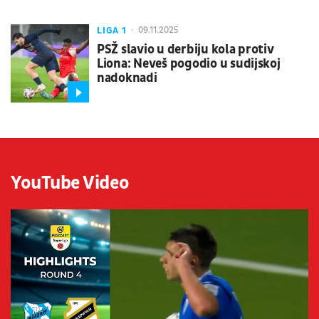
LIGA 1
09.11.2025
PSŽ slavio u derbiju kola protiv
Liona: Neveš pogodio u sudijskoj
nadoknadi
YouTube Video