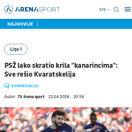
Srb
NAJNOVIJE
Liga 1
PSŽ lako skratio krila "kanarincima":
Sve rešio Kvaratskelija
KOMENTARI (0)
Autor:
TV Arena sport
22.04.2026
20:56