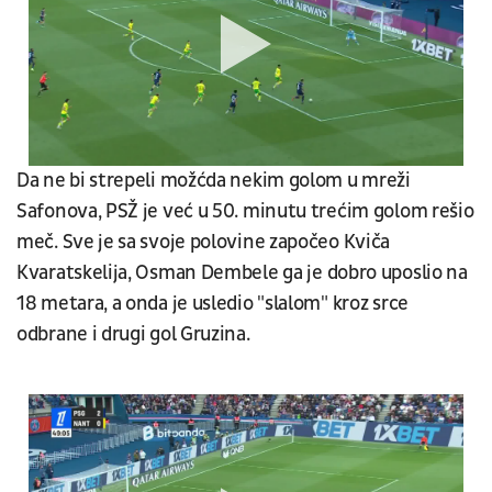
Da ne bi strepeli možćda nekim golom u mreži
Safonova, PSŽ je već u 50. minutu trećim golom rešio
meč. Sve je sa svoje polovine započeo Kviča
Kvaratskelija, Osman Dembele ga je dobro uposlio na
18 metara, a onda je usledio "slalom" kroz srce
odbrane i drugi gol Gruzina.