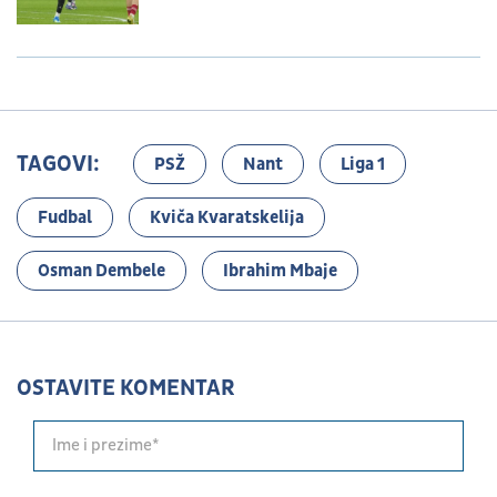
TAGOVI:
PSŽ
Nant
Liga 1
Fudbal
Kviča Kvaratskelija
Osman Dembele
Ibrahim Mbaje
OSTAVITE KOMENTAR