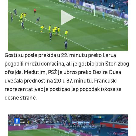
Gosti su posle prekida u 22. minutu preko Lerua
pogodili mrežu domaćina, ali je gol bio poništen zbog
ofsajda. Međutim, PSŽ je ubrzo preko Dezire Duea
uvećala prednost na 2:0 u 37. minutu. Francuski
reprezentativac je postigao lep pogodak iskosa sa
desne strane.