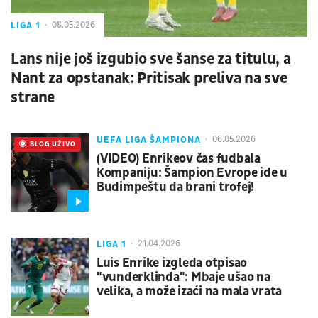
LIGA 1
08.05.2026
Lans nije još izgubio sve šanse za titulu, a
Nant za opstanak: Pritisak preliva na sve
strane
UEFA LIGA ŠAMPIONA
06.05.2026
UŽIVO
BLOG UŽIVO
(VIDEO) Enrikeov čas fudbala
Kompaniju: Šampion Evrope ide u
Budimpeštu da brani trofej!
LIGA 1
21.04.2026
Luis Enrike izgleda otpisao
"vunderklinda": Mbaje ušao na
velika, a može izaći na mala vrata