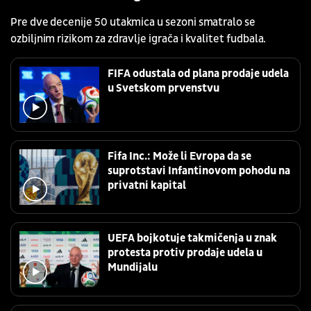
Pre dve decenije 50 utakmica u sezoni smatralo se
ozbiljnim rizikom za zdravlje igrača i kvalitet fudbala.
FIFA odustala od plana prodaje udela
u Svetskom prvenstvu
Fifa Inc.: Može li Evropa da se
suprotstavi Infantinovom pohodu na
privatni kapital
UEFA bojkotuje takmičenja u znak
protesta protiv prodaje udela u
Mundijalu