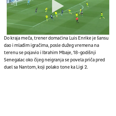
Do kraja meča, trener domaćina Luis Enrike je šansu
dao i mlađim igračima, posle dužeg vremena na
terenu se pojavio i Ibrahim Mbaje, 18-godišnji
Senegalac oko čijeg neigranja se povela priča pred
duel sa Nantom, koji polako tone ka Ligi 2.