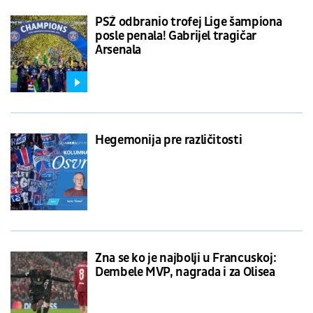
PSŽ odbranio trofej Lige šampiona
posle penala! Gabrijel tragičar
Arsenala
Hegemonija pre različitosti
Zna se ko je najbolji u Francuskoj:
Dembele MVP, nagrada i za Olisea