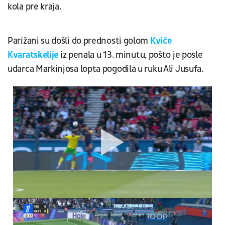
kola pre kraja.
Parižani su došli do prednosti golom
Kviče
Kvaratskelije
iz penala u 13. minutu, pošto je posle
udarca Markinjosa lopta pogodila u ruku Ali Jusufa.